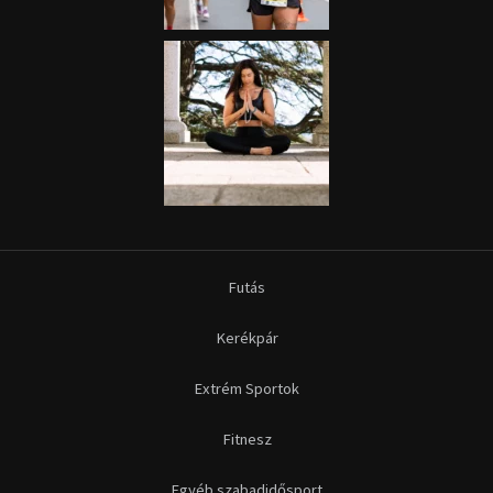
Futás
Kerékpár
Extrém Sportok
Fitnesz
Egyéb szabadidősport