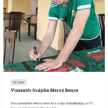
FC Sion
Visszatér Svájcba Mervó Bence
Visszarendelte Mervó Bencét a svájci futballklubja, az FC
Sion a lengyel Slask Wroclawtól.