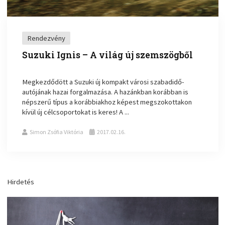
Rendezvény
Suzuki Ignis – A világ új szemszögből
Megkezdődött a Suzuki új kompakt városi szabadidő-
autójának hazai forgalmazása. A hazánkban korábban is
népszerű típus a korábbiakhoz képest megszokottakon
kívül új célcsoportokat is keres! A ...
Simon Zsófia Viktória
2017.02.16.
Hirdetés