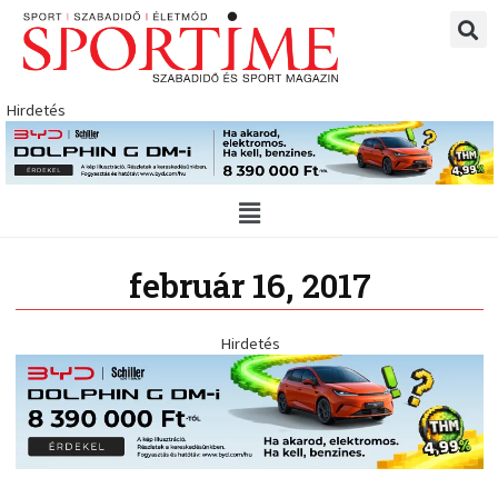
Skip
to
content
Hirdetés
Main
Menu
február 16, 2017
Hirdetés