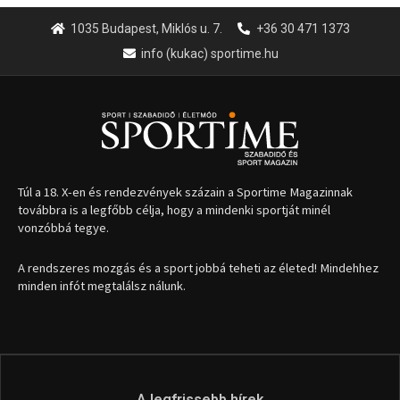
1035 Budapest, Miklós u. 7.
+36 30 471 1373
info (kukac) sportime.hu
Túl a 18. X-en és rendezvények százain a Sportime Magazinnak
továbbra is a legfőbb célja, hogy a mindenki sportját minél
vonzóbbá tegye.
A rendszeres mozgás és a sport jobbá teheti az életed! Mindehhez
minden infót megtalálsz nálunk.
A legfrissebb hírek