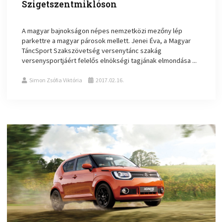
Szigetszentmiklóson
A magyar bajnokságon népes nemzetközi mezőny lép
parkettre a magyar párosok mellett. Jenei Éva, a Magyar
TáncSport Szakszövetség versenytánc szakág
versenysportjáért felelős elnökségi tagjának elmondása ...
Simon Zsófia Viktória
2017.02.16.