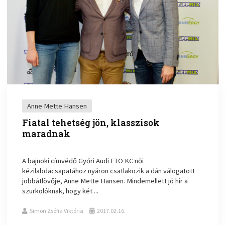
Anne Mette Hansen
Fiatal tehetség jön, klasszisok
maradnak
A bajnoki címvédő Győri Audi ETO KC női
kézilabdacsapatához nyáron csatlakozik a dán válogatott
jobbátlövője, Anne Mette Hansen. Mindemellett jó hír a
szurkolóknak, hogy két ...
Simon Zsófia Viktória
2017.02.16.