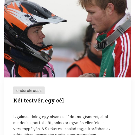
endurokrossz
Két testvér, egy cél
Izgalmas dolog egy olyan családot megismerni, ahol
mindenki sportol: sőt, sokszor egymás ellenfelei a
versenypályán. A Szekeres–család tagjai korábban az
atlétikában, manapság pedig a motocrossban ...