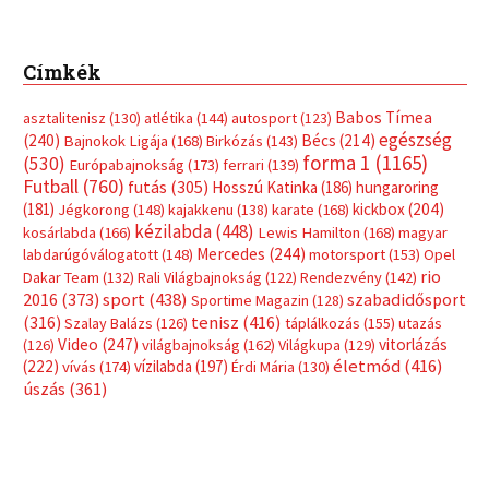
Címkék
Babos Tímea
asztalitenisz
(130)
atlétika
(144)
autosport
(123)
egészség
(240)
Bécs
(214)
Bajnokok Ligája
(168)
Birkózás
(143)
forma 1
(1165)
(530)
Európabajnokság
(173)
ferrari
(139)
Futball
(760)
futás
(305)
Hosszú Katinka
(186)
hungaroring
(181)
kickbox
(204)
Jégkorong
(148)
kajakkenu
(138)
karate
(168)
kézilabda
(448)
kosárlabda
(166)
Lewis Hamilton
(168)
magyar
Mercedes
(244)
labdarúgóválogatott
(148)
motorsport
(153)
Opel
rio
Dakar Team
(132)
Rali Világbajnokság
(122)
Rendezvény
(142)
sport
(438)
2016
(373)
szabadidősport
Sportime Magazin
(128)
(316)
tenisz
(416)
Szalay Balázs
(126)
táplálkozás
(155)
utazás
Video
(247)
vitorlázás
(126)
világbajnokság
(162)
Világkupa
(129)
életmód
(416)
(222)
vívás
(174)
vízilabda
(197)
Érdi Mária
(130)
úszás
(361)