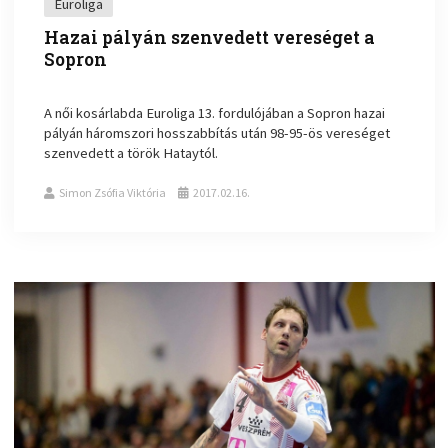
Euroliga
Hazai pályán szenvedett vereséget a
Sopron
A női kosárlabda Euroliga 13. fordulójában a Sopron hazai
pályán háromszori hosszabbítás után 98-95-ös vereséget
szenvedett a török Hataytól.
Simon Zsófia Viktória
2017.02.16.