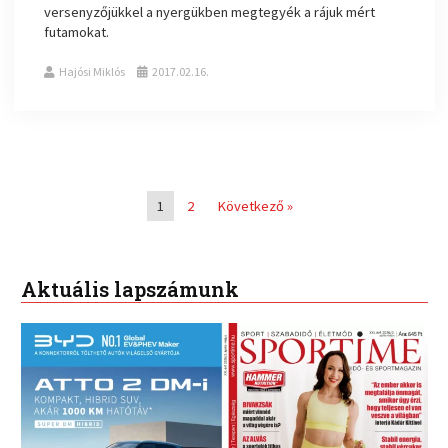
versenyzőjükkel a nyergükben megtegyék a rájuk mért
futamokat.
Hajósi Miklós
2017.02.16.
1
2
Következő »
Aktuális lapszámunk