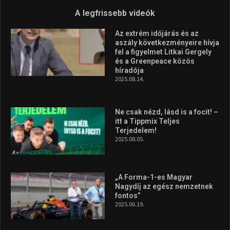
A legfrissebb videók
Az extrém időjárás és az
aszály következményeire hívja
fel a figyelmet Litkai Gergely
és a Greenpeace közös
híradója
2025.08.14.
Ne csak nézd, lásd is a focit! –
itt a Tippmix Teljes
Terjedelem!
2025.08.05.
„A Forma-1-es Magyar
Nagydíj az egész nemzetnek
fontos”
2025.06.19.