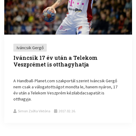
Iváncsik Gergő
Iváncsik 17 év után a Telekom
Veszprémet is otthagyhatja
A Handball-Planet.com szakportál szerint Iváncsik Gergő
nem csak a válogatottságot mondta le, hanem nyáron, 17
év után a Telekom Veszprém kézilabdacsapatát is
otthagyja.
Simon Zsófia Viktória
2017.02.16.