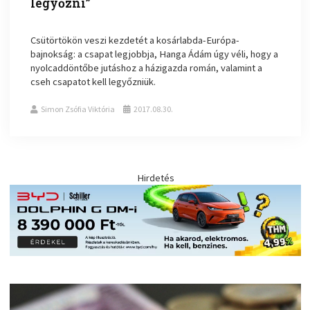
legyőzni”
Csütörtökön veszi kezdetét a kosárlabda-Európa-
bajnokság: a csapat legjobbja, Hanga Ádám úgy véli, hogy a
nyolcaddöntőbe jutáshoz a házigazda román, valamint a
cseh csapatot kell legyőzniük.
Simon Zsófia Viktória
2017.08.30.
Hirdetés