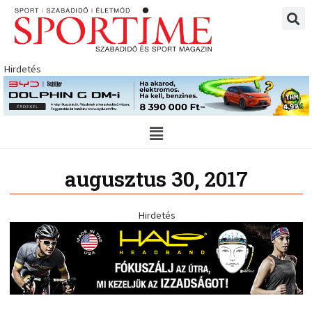
Skip
to
content
Hirdetés
Main
Menu
augusztus 30, 2017
Hirdetés