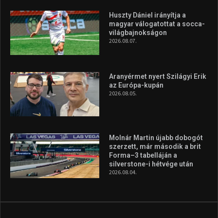
Molnár Martin újabb dobogót
szerzett, már második a brit
Forma–3 tabelláján a
silverstone-i hétvége után
2026.08.04.
A legfrissebb videók
Az extrém időjárás és az
aszály következményeire hívja
fel a figyelmet Litkai Gergely
és a Greenpeace közös
híradója
2025.08.14.
Ne csak nézd, lásd is a focit! –
itt a Tippmix Teljes
Terjedelem!
2025.08.05.