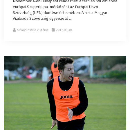
November 4-én Budapest rendezheti a férfi és női vízilabda
európai Szuperkupa–mérkőzést az Európai Úszó
Szövetség (LEN) döntése értelmében. A hírt a Magyar
Vízilabda Szövetség ügyvezető ...
Simon Zsófia Viktória
2017.08.30.