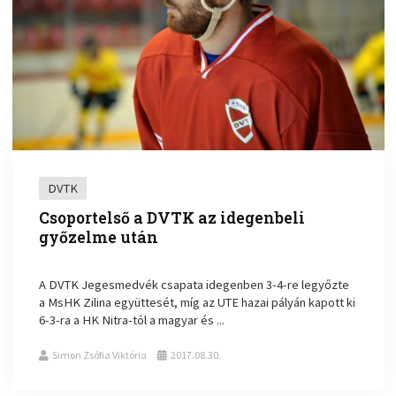
DVTK
Csoportelső a DVTK az idegenbeli
győzelme után
A DVTK Jegesmedvék csapata idegenben 3-4-re legyőzte
a MsHK Zilina együttesét, míg az UTE hazai pályán kapott ki
6-3-ra a HK Nitra-tól a magyar és ...
Simon Zsófia Viktória
2017.08.30.