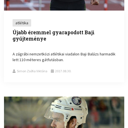
atlétika
Újabb éremmel gyarapodott Baji
gyűjteménye
A zágrábi nemzetközi atlétikai viadalon Baji Balázs harmadik
lett 110 méteres gátfutásban.
Simon Zsófia Viktória
2017.08.30.