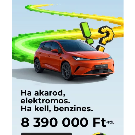
Címkék
Babos Tímea
asztalitenisz
(130)
atlétika
(144)
autosport
(123)
egészség
(240)
Bécs
(214)
Bajnokok Ligája
(168)
Birkózás
(143)
forma 1
(1165)
(530)
Európabajnokság
(173)
ferrari
(139)