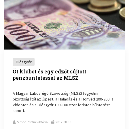
Diósgyőr
Öt klubot és egy edzőt sújtott
pénzbüntetéssel az MLSZ
A Magyar Labdarúgó Szövetség (MLSZ) fegyelmi
bizottságától az Újpest, a Haladás és a Honvéd 200-200, a
Videoton és a Diósgyőr 100-100 ezer forintos büntetést
kapott.
Simon Zsófia Viktória
2017.08.30.