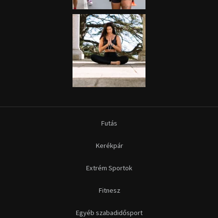
Kerékpár
Extrém Sportok
Fitnesz
Egyéb szabadidősport
Túra-Utazás
Lovassport
Közösségi sport
Copyright © 2015-2026 Sportime Magazin Hírportál Minden jog
fenntartva.