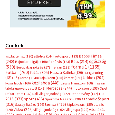
Futball
(760)
futás
(305)
Hosszú Katinka
(186)
hungaroring
(181)
kickbox
(204)
Jégkorong
(148)
kajakkenu
(138)
karate
(168)
kézilabda
(448)
kosárlabda
(166)
Lewis Hamilton
(168)
magyar
Mercedes
(244)
labdarúgóválogatott
(148)
motorsport
(153)
Opel
rio
Dakar Team
(132)
Rali Világbajnokság
(122)
Rendezvény
(142)
sport
(438)
2016
(373)
szabadidősport
Sportime Magazin
(128)
(316)
tenisz
(416)
Szalay Balázs
(126)
táplálkozás
(155)
utazás
Video
(247)
vitorlázás
(126)
világbajnokság
(162)
Világkupa
(129)
életmód
(416)
(222)
vívás
(174)
vízilabda
(197)
Érdi Mária
(130)
úszás
(361)
Hirdetés