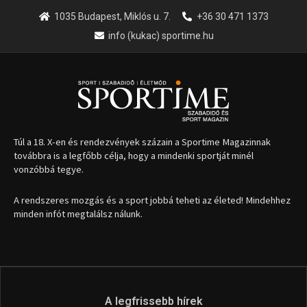
A rendszeres mozgás és a sport jobbá teheti az életed! Mindehhez
minden infót megtalálsz nálunk.
A legfrissebb hírek
Huszty Dániel irányítja a
magyar válogatottat a socca-
világbajnokságon
2026.08.07.
Aranyérmet nyert Szilágyi Erik
az Európa-kupán
2026.08.05.