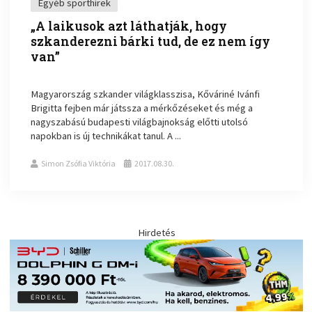
Egyéb sporthírek
„A laikusok azt láthatják, hogy
szkanderezni bárki tud, de ez nem így
van”
Magyarország szkander világklasszisa, Kőváriné Ivánfi
Brigitta fejben már játssza a mérkőzéseket és még a
nagyszabású budapesti világbajnokság előtti utolsó
napokban is új technikákat tanul. A ...
Simon Zsófia Viktória
2017.08.30.
Hirdetés