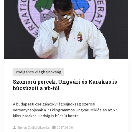
cselgáncs világbajnokság
Szomorú percek: Ungvári és Karakas is
búcsúzott a vb-től
A budapesti cselgáncs-világbajnokság szerdai
versenynapjának a 73 kilogrammos Ungvári Miklós és az 57
kilós Karakas Hedvig is búcsút intett.
Simon Zsófia Viktória
2017.08.30.