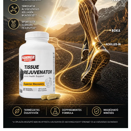
1035 Budapest, Miklós u. 7.
+36 30 471 1373
info (kukac) sportime.hu
Túl a 18. X-en és rendezvények százain a Sportime Magazinnak
továbbra is a legfőbb célja, hogy a mindenki sportját minél
vonzóbbá tegye.