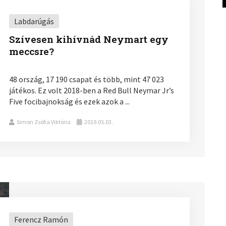
Labdarúgás
Szívesen kihívnád Neymart egy
meccsre?
48 ország, 17 190 csapat és több, mint 47 023
játékos. Ez volt 2018-ben a Red Bull Neymar Jr’s
Five focibajnokság és ezek azok a ...
Simon Zsófia Viktória
2019.05.03.
Ferencz Ramón