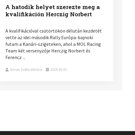
A hatodik helyet szerezte meg a
kvalifikáción Herczig Norbert
A kvalifikációval csütörtökön délután kezdetét
vette az idei második Rally Európa-bajnoki
futam a Kanári-szigeteken, ahol a MOL Racing
Team két versenyzője Herczig Norbert és
Ferencz ...
Simon Zsófia Viktória
2019.05.03.