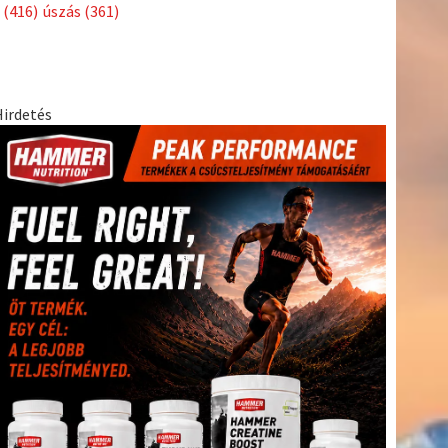
Címkék
Babos
asztalitenisz
(130)
atlétika
(144)
autosport
(123)
Tímea
(240)
Bécs
(214)
Bajnokok Ligája
(168)
Birkózás
(143)
egészség
(530)
Európabajnokság
(173)
ferrari
(139)
forma 1
(1165)
Futball
(760)
futás
(305)
Hosszú
Katinka
(186)
hungaroring
(181)
Jégkorong
(148)
kajakkenu
kézilabda
kickbox
(204)
(138)
karate
(168)
kosárlabda
(166)
(448)
Lewis Hamilton
(168)
magyar labdarúgóválogatott
(148)
Mercedes
(244)
motorsport
(153)
Opel Dakar Team
(132)
Rali
sport
rio 2016
(373)
Világbajnokság
(122)
Rendezvény
(142)
(438)
szabadidősport
(316)
Sportime Magazin
(128)
Szalay
tenisz
(416)
Balázs
(126)
táplálkozás
(155)
utazás
(126)
Video
(247)
vitorlázás
világbajnokság
(162)
Világkupa
(129)
életmód
(222)
vívás
(174)
vízilabda
(197)
Érdi Mária
(130)