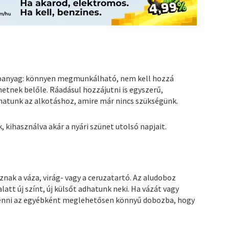
apanyag: könnyen megmunkálható, nem kell hozzá
etnek belőle. Ráadásul hozzájutni is egyszerű,
hatunk az alkotáshoz, amire már nincs szükségünk.
kihasználva akár a nyári szünet utolsó napjait.
nak a váza, virág- vagy a ceruzatartó. Az aludoboz
latt új színt, új külsőt adhatunk neki. Ha vázát vagy
tenni az egyébként meglehetősen könnyű dobozba, hogy