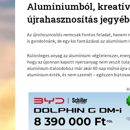
Alumíniumból, kreatív
újrahasznosítás jegyéb
Az
újrahasznosítás
nemcsak fontos feladat, hanem r
is gondolnánk, de egy kis fantáziával az alumínium
Különleges anyag az alumínium: végtelenszer, ener
hogy az újonnan kapott nyersanyag nem veszít tulaj
alumínium italosdoboz már akár 60 nap múlva újra a
alumínium érték, és nem szemét – egészen biztosan
H