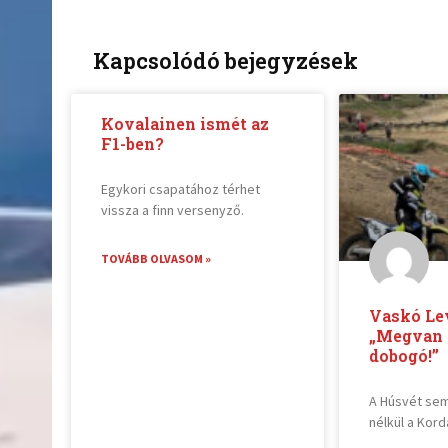
Kapcsolódó bejegyzések
Kovalainen ismét az
F1-ben?
Egykori csapatához térhet
vissza a finn versenyző.
TOVÁBB OLVASOM »
Vaskó Le
„Megvan a
dobogó!”
A Húsvét sem
nélkül a Kord