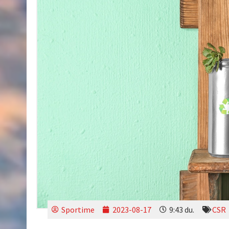
Sportime
2023-08-17
9:43 du.
CSR