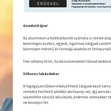
Gondold újra!
Az alumínium a hobbialkotók számára is remek al
különleges eszköz, egyedi, izgalmas tárgyak születh
bármilyen méretű és formájú aludobozt felhasznál
Íme néhány ötlet, ha kézműveskedni támad kedvünk, 
Stílusos lakásdekor
A legegyszerűbben elkészíthető tárgyak közé tartoz
remekül festhető például akrilspray-vel, így percek a
valamiféle tárolót készítünk, érdemes nehezéket 
ne boruljon fel.