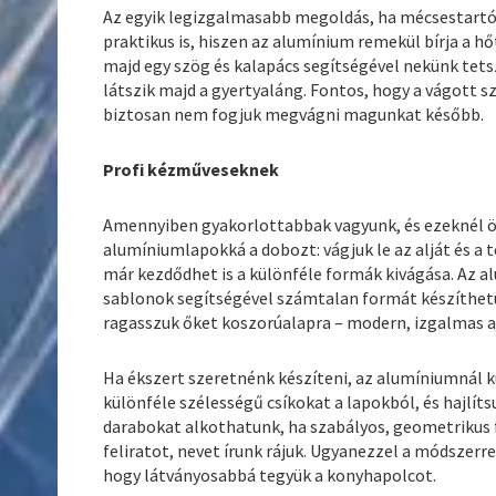
Az egyik legizgalmasabb megoldás, ha mécsestartó
praktikus is, hiszen az alumínium remekül bírja a h
majd egy szög és kalapács segítségével nekünk tets
látszik majd a gyertyaláng. Fontos, hogy a vágott s
biztosan nem fogjuk megvágni magunkat később.
Profi kézműveseknek
Amennyiben gyakorlottabbak vagyunk, és ezeknél ös
alumíniumlapokká a dobozt: vágjuk le az alját és a te
már kezdődhet is a különféle formák kivágása. Az al
sablonok segítségével számtalan formát készíthetün
ragasszuk őket koszorúalapra – modern, izgalmas a
Ha ékszert szeretnénk készíteni, az alumíniumnál 
különféle szélességű csíkokat a lapokból, és hajlíts
darabokat alkothatunk, ha szabályos, geometrikus 
feliratot, nevet írunk rájuk. Ugyanezzel a módszerre
hogy látványosabbá tegyük a konyhapolcot.