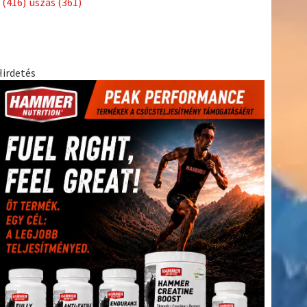
(416)
úszás
(361)
Hirdetés