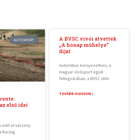
A BVSC vívói átvették
AUTOSPORT
„A hónap műhelye”
díjat
Autentikus környezetben, a
magyar vívósport egyik
fellegvárában, a BVSC idén
TOVÁBB OLVASOM »
vente:
z első idei
 múlt el verseny
a Racing