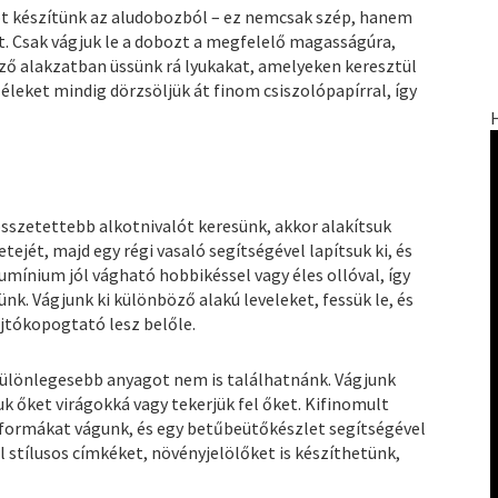
t készítünk az aludobozból – ez nemcsak szép, hanem
őt. Csak vágjuk le a dobozt a megfelelő magasságúra,
ző alakzatban üssünk rá lyukakat, amelyeken keresztül
zéleket mindig dörzsöljük át finom csiszolópapírral, így
szetettebb alkotnivalót keresünk, akkor alakítsuk
tejét, majd egy régi vasaló segítségével lapítsuk ki, és
umínium jól vágható hobbikéssel vagy éles ollóval, így
k. Vágjunk ki különböző alakú leveleket, fessük le, és
jtókopogtató lesz belőle.
különlegesebb anyagot nem is találhatnánk. Vágjunk
uk őket virágokká vagy tekerjük fel őket. Kifinomult
formákat vágunk, és egy betűbeütőkészlet segítségével
l stílusos címkéket, növényjelölőket is készíthetünk,