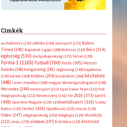
Címkék
Babos
asztalitenisz
(130)
atlétika
(144)
autosport
(123)
Tímea
(240)
Bécs
(214)
Bajnokok Ligája
(168)
Birkózás
(143)
egészség
(530)
Európabajnokság
(173)
ferrari
(139)
forma 1
(1165)
Futball
(760)
futás
(305)
Hosszú
Katinka
(186)
hungaroring
(181)
Jégkorong
(148)
kajakkenu
kézilabda
kickbox
(204)
(138)
karate
(168)
kosárlabda
(166)
(448)
Lewis Hamilton
(168)
magyar labdarúgóválogatott
(148)
Mercedes
(244)
motorsport
(153)
Opel Dakar Team
(132)
Rali
sport
rio 2016
(373)
Világbajnokság
(122)
Rendezvény
(142)
(438)
szabadidősport
(316)
Sportime Magazin
(128)
Szalay
tenisz
(416)
Balázs
(126)
táplálkozás
(155)
utazás
(126)
Video
(247)
vitorlázás
világbajnokság
(162)
Világkupa
(129)
életmód
(222)
vívás
(174)
vízilabda
(197)
Érdi Mária
(130)