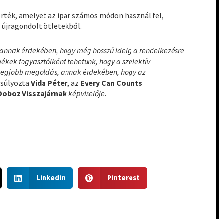
i érték, amelyet az ipar számos módon használ fel,
z újragondolt ötletekből.
annak érdekében, hogy még hosszú ideig a rendelkezésre
ékek fogyasztóiként tehetünk, hogy a szelektív
 legjobb megoldás, annak érdekében, hogy az
súlyozta
Vida Péter
, az
Every Can Counts
Doboz Visszajárnak
képviselője
.
S
S
Linkedin
Pinterest
h
h
a
a
r
r
e
e