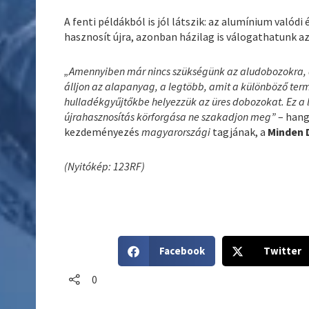
A fenti példákból is jól látszik: az alumínium valód
hasznosít újra, azonban házilag is válogathatunk a
„Amennyiben már nincs szükségünk az aludobozokra, 
álljon az alapanyag, a legtöbb, amit a különböző term
hulladékgyűjtőkbe helyezzük az üres dobozokat. Ez a
újrahasznosítás körforgása ne szakadjon meg”
– hang
kezdeményezés
magyarországi
tagjának, a
Minden 
(Nyitókép: 123RF)
S
S
Facebook
Twitter
h
h
a
a
0
r
r
e
e