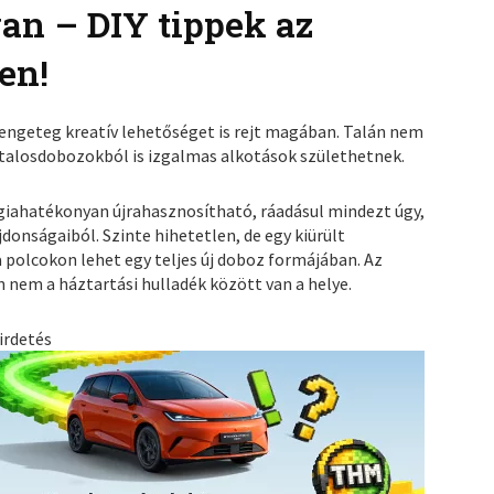
an – DIY tippek az
en!
engeteg kreatív lehetőséget is rejt magában. Talán nem
 italosdobozokból is izgalmas alkotások születhetnek.
giahatékonyan újrahasznosítható, ráadásul mindezt úgy,
donságaiból. Szinte hihetetlen, de egy kiürült
 polcokon lehet egy teljes új doboz formájában. Az
 nem a háztartási hulladék között van a helye.
irdetés