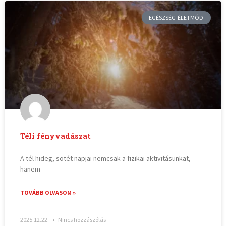
EGÉSZSÉG-ÉLETMÓD
Téli fényvadászat
A tél hideg, sötét napjai nemcsak a fizikai aktivitásunkat,
hanem
TOVÁBB OLVASOM »
2025.12.22.
Nincs hozzászólás