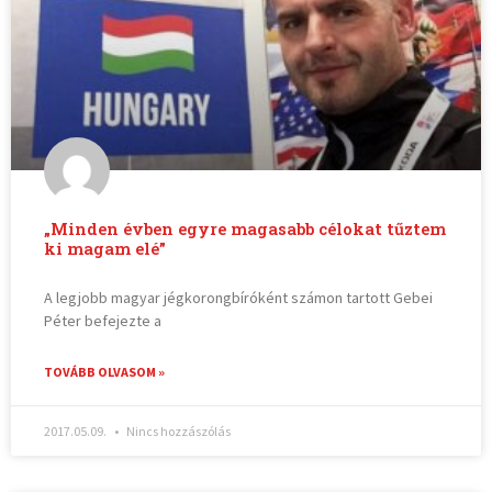
„Minden évben egyre magasabb célokat tűztem
ki magam elé”
A legjobb magyar jégkorongbíróként számon tartott Gebei
Péter befejezte a
TOVÁBB OLVASOM »
2017.05.09.
Nincs hozzászólás