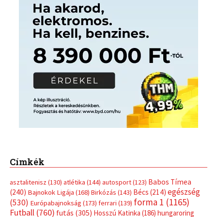
Címkék
Babos Tímea
asztalitenisz
(130)
atlétika
(144)
autosport
(123)
egészség
(240)
Bécs
(214)
Bajnokok Ligája
(168)
Birkózás
(143)
forma 1
(1165)
(530)
Európabajnokság
(173)
ferrari
(139)
Futball
(760)
futás
(305)
Hosszú Katinka
(186)
hungaroring