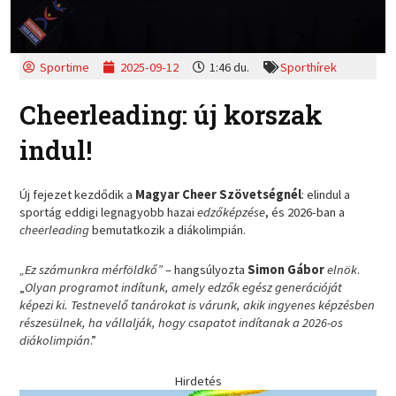
Sportime
2025-09-12
1:46 du.
Sporthírek
Cheerleading: új korszak
indul!
Új fejezet kezdődik a
Magyar Cheer Szövetségnél
: elindul a
sportág eddigi legnagyobb hazai
edzőképzése
, és 2026-ban a
cheerleading
bemutatkozik a diákolimpián.
„Ez számunkra mérföldkő”
– hangsúlyozta
Simon Gábor
elnök
.
„
Olyan programot indítunk, amely edzők egész generációját
képezi ki. Testnevelő tanárokat is várunk, akik ingyenes képzésben
részesülnek, ha vállalják, hogy csapatot indítanak a 2026-os
diákolimpián
.”
Hirdetés