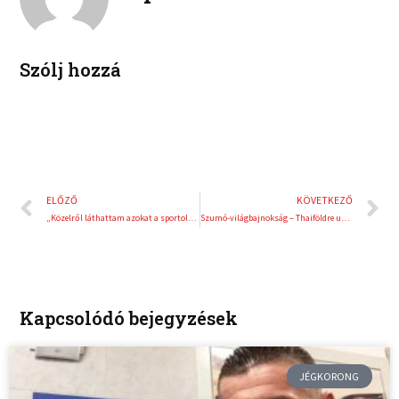
i
e
n
s
t
Szólj hozzá
Előző
K
ELŐZŐ
KÖVETKEZŐ
„Közelről láthattam azokat a sportolókat, akik végül olimpiai bajnokok lettek” – interjú Győry Bélával
Szumó-világbajnokság – Thaiföldre utazott a magyar válogatott
Kapcsolódó bejegyzések
JÉGKORONG