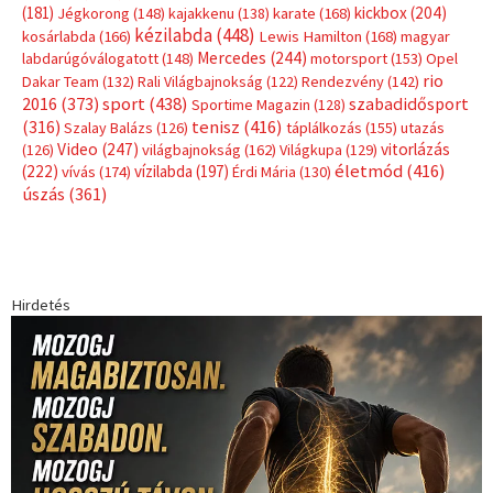
(181)
kickbox
(204)
Jégkorong
(148)
kajakkenu
(138)
karate
(168)
kézilabda
(448)
kosárlabda
(166)
Lewis Hamilton
(168)
magyar
Mercedes
(244)
labdarúgóválogatott
(148)
motorsport
(153)
Opel
rio
Dakar Team
(132)
Rali Világbajnokság
(122)
Rendezvény
(142)
sport
(438)
2016
(373)
szabadidősport
Sportime Magazin
(128)
(316)
tenisz
(416)
Szalay Balázs
(126)
táplálkozás
(155)
utazás
Video
(247)
vitorlázás
(126)
világbajnokság
(162)
Világkupa
(129)
életmód
(416)
(222)
vívás
(174)
vízilabda
(197)
Érdi Mária
(130)
úszás
(361)
Hirdetés