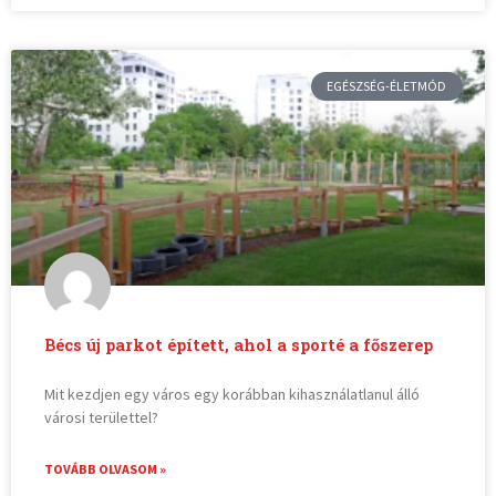
EGÉSZSÉG-ÉLETMÓD
Bécs új parkot épített, ahol a sporté a főszerep
Mit kezdjen egy város egy korábban kihasználatlanul álló
városi területtel?
TOVÁBB OLVASOM »