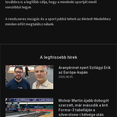
továbbra is a legfőbb célja, hogy a mindenki sportját minél
vonzóbbá tegye.
A rendszeres mozgás és a sport jobbá teheti az életed! Mindehhez
minden infót megtalálsz nálunk.
A legfrissebb hírek
Aranyérmet nyert Szilágyi Erik
az Európa-kupán
2026.08.05.
Molnár Martin újabb dobogót
szerzett, már második a brit
Forma–3 tabelláján a
silverstone-i hétvége után