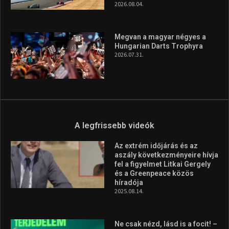
2026.08.04.
Megvan a magyar négyes a
Hungarian Darts Trophyra
2026.07.31.
A legfrissebb videók
Az extrém időjárás és az
aszály következményeire hívja
fel a figyelmet Litkai Gergely
és a Greenpeace közös
híradója
2025.08.14.
Ne csak nézd, lásd is a focit! –