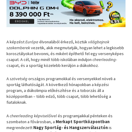
A képzést
Európa
élvonalából érkező, köztük
világbajnok
szakemberek
vezetik, akik megmutatják, hogyan lehet a legkisebb
korosztályokat bevonni, és miként építhető fel egy versenyképes
csapat. A cél, hogy minél több iskolában induljon
cheerleading
-
csapat, és a sportág közelebb kerüljön a diákokhoz.
A
szövetség
országos programokkal és versenyekkel növeli a
sportág láthatóságát. A következő hónapokban a képzési
program, a diákolimpia előkészítése és a toborzás áll a
középpontban – több edző, több csapat, több lehetőség a
fiataloknak.
A
cheerleading képviselőivel
és programjaikkal pénteken és
szombaton a fővárosban, a
Merkapt Sportközpontban
megrendezett
Nagy Sportág- és Hangszerválasztón
is