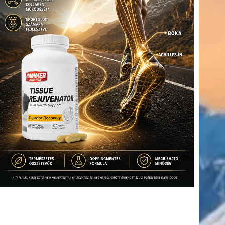
(416)
úszás
(361)
Hirdetés