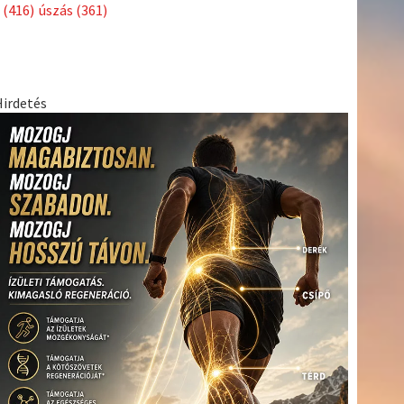
Címkék
Babos
asztalitenisz
(130)
atlétika
(144)
autosport
(123)
Tímea
(240)
Bécs
(214)
Bajnokok Ligája
(168)
Birkózás
(143)
egészség
(530)
Európabajnokság
(173)
ferrari
(139)
forma 1
(1165)
Futball
(760)
futás
(305)
Hosszú
Katinka
(186)
hungaroring
(181)
Jégkorong
(148)
kajakkenu
kézilabda
kickbox
(204)
(138)
karate
(168)
kosárlabda
(166)
(448)
Lewis Hamilton
(168)
magyar labdarúgóválogatott
(148)
Mercedes
(244)
motorsport
(153)
Opel Dakar Team
(132)
Rali
sport
rio 2016
(373)
Világbajnokság
(122)
Rendezvény
(142)
(438)
szabadidősport
(316)
Sportime Magazin
(128)
Szalay
tenisz
(416)
Balázs
(126)
táplálkozás
(155)
utazás
(126)
Video
(247)
vitorlázás
világbajnokság
(162)
Világkupa
(129)
életmód
(222)
vívás
(174)
vízilabda
(197)
Érdi Mária
(130)