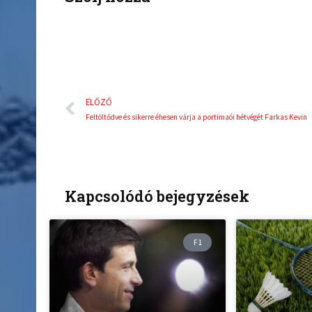
Előző
ELŐZŐ
Feltöltődve és sikerre éhesen várja a portimaói hétvégét Farkas Kevin
Kapcsolódó bejegyzések
F1