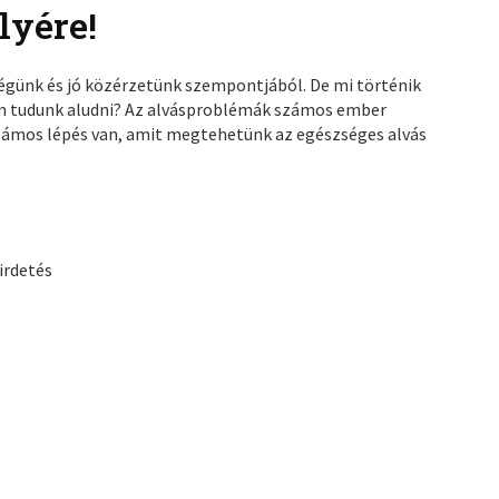
lyére!
égünk és jó közérzetünk szempontjából. De mi történik
em tudunk aludni? Az alvásproblémák számos ember
számos lépés van, amit megtehetünk az egészséges alvás
irdetés