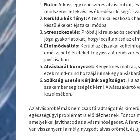
Rutin:
Alkoss egy rendszeres alvási rutint, és
rendszeres lefekvési és ébredési idő segít sza
Kerüld a kék fényt:
A technikai eszközök has
készülékeket éjszakai módba.
Stresszkezelés:
Próbálj ki relaxációs techn
jóga gyakorlatokat, hogy lecsillapítsd az el
Életmódváltás:
Kerüld az éjszakai koffeinfo
emészthető ételeket fogyassz. A rendszeres
javításában.
Alvásbarát környezet:
Kényelmes matrac, s
ezek mind-mind hozzájárulnak egy alvásbará
Szükség Esetén Kérjünk Segítséget:
Ha az
szakember segítségét kérni. Alvásszakértő v
kezelésében.
Az alvásproblémák nem csak fáradtságot és kimerü
egészségügyi problémát is előidézhetnek. Fontos me
amelyekkel javíthatod az alvásminőségedet. A fent
van visszanyerni a mély, nyugodt alvás örömét, és ú