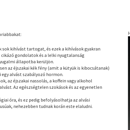
oriabbakat:
sok kihívást tartogat, és ezek a kihívások gyakran
n cikázó gondolatok és a lelki nyugtalanság
ugalmi állapotba kerüljön.
n az éjszakai kék fény (amit a kütyük is kibocsátanak)
i egy alvást szabályozó hormon.
ok, az éjszakai nassolás, a koffein vagy alkohol
alvást. Az egészségtelen szokások és az egyenetlen
iai óra, és ez pedig befolyásolhatja az alvási
pusúak, nehezebben tudnak korán este elaludni.