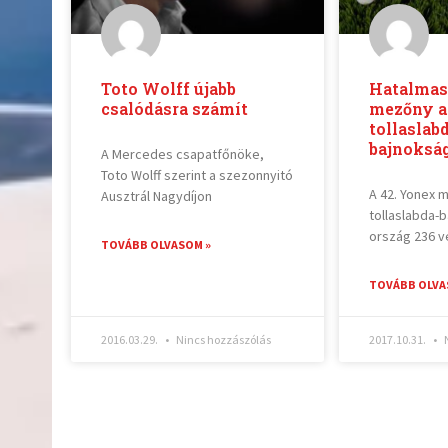
Toto Wolff újabb
Hatalmas 
csalódásra számít
mezőny a
tollaslab
bajnoksá
A Mercedes csapatfőnöke,
Toto Wolff szerint a szezonnyitó
A 42. Yonex m
Ausztrál Nagydíjon
tollaslabda-
ország 236 v
TOVÁBB OLVASOM »
TOVÁBB OLVA
2016.03.29.
Nincs hozzászólás
2017.10.31.
N