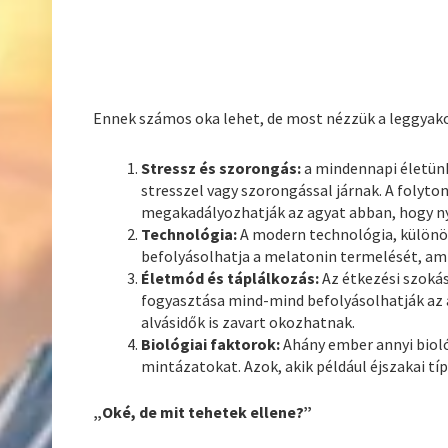
Ennek számos oka lehet, de most nézzük a leggyak
Stressz és szorongás:
a mindennapi életünk 
stresszel vagy szorongással járnak. A folyto
megakadályozhatják az agyat abban, hogy ny
Technológia:
A modern technológia, különöse
befolyásolhatja a melatonin termelését, am
Életmód és táplálkozás:
Az étkezési szokás
fogyasztása mind-mind befolyásolhatják az 
alvásidők is zavart okozhatnak.
Biológiai faktorok:
Ahány ember annyi biológ
mintázatokat. Azok, akik például éjszakai tí
„Oké, de mit tehetek ellene?”