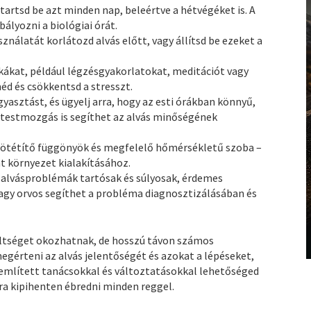
 tartsd be azt minden nap, beleértve a hétvégéket is. A
bályozni a biológiai órát.
ználatát korlátozd alvás előtt, vagy állítsd be ezeket a
ikákat, például légzésgyakorlatokat, meditációt vagy
méd és csökkentsd a stresszt.
gyasztást, és ügyelj arra, hogy az esti órákban könnyű,
 testmozgás is segíthet az alvás minőségének
ötétítő függönyök és megfelelő hőmérsékletű szoba –
t környezet kialakításához.
 alvásproblémák tartósak és súlyosak, érdemes
agy orvos segíthet a probléma diagnosztizálásában és
ltséget okozhatnak, de hosszú távon számos
gérteni az alvás jelentőségét és azokat a lépéseket,
 említett tanácsokkal és változtatásokkal lehetőséged
jra kipihenten ébredni minden reggel.