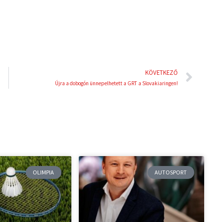
t
Köve
KÖVETKEZŐ
Újra a dobogón ünnepelhetett a GRT a Slovakiaringen!
OLIMPIA
AUTOSPORT