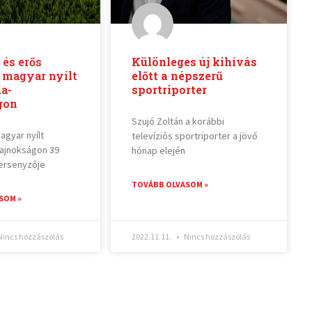
és erős
Különleges új kihívás
 magyar nyílt
előtt a népszerű
da-
sportriporter
gon
Szujó Zoltán a korábbi
agyar nyílt
televíziós sportriporter a jövő
bajnokságon 39
hónap elején
ersenyzője
TOVÁBB OLVASOM »
SOM »
incs hozzászólás
2022.11.11.
Nincs hozzászólás