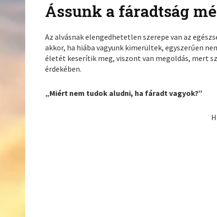
Ássunk a fáradtság mé
Az alvásnak elengedhetetlen szerepe van az egészs
akkor, ha hiába vagyunk kimerültek, egyszerűen n
életét keserítik meg, viszont van megoldás, mert 
érdekében.
„Miért nem tudok aludni, ha fáradt vagyok?”
H