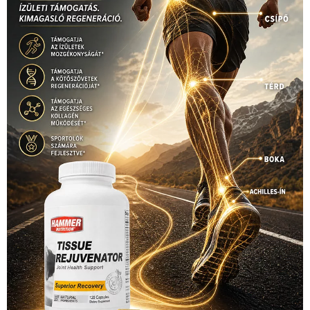
1035 Budapest, Miklós u. 7.
+36 30 471 1373
info (kukac) sportime.hu