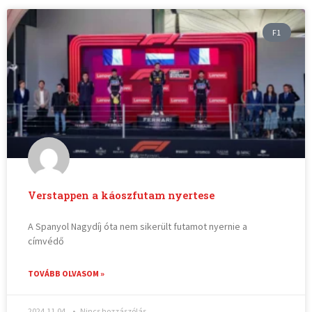
F1
Verstappen a káoszfutam nyertese
A Spanyol Nagydíj óta nem sikerült futamot nyernie a
címvédő
TOVÁBB OLVASOM »
2024.11.04.
Nincs hozzászólás