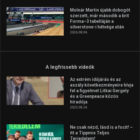
aszály következményeire hívja
fel a figyelmet Litkai Gergely
és a Greenpeace közös
híradója
2025.08.14.
Ne csak nézd, lásd is a focit! –
itt a Tippmix Teljes
Terjedelem!
2025.08.05.
„A Forma-1-es Magyar
Nagydíj az egész nemzetnek
fontos”
2025.06.19.
Galéria