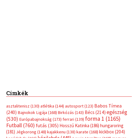
Címkék
Babos Tímea
asztalitenisz
(130)
atlétika
(144)
autosport
(123)
egészség
(240)
Bécs
(214)
Bajnokok Ligája
(168)
Birkózás
(143)
forma 1
(1165)
(530)
Európabajnokság
(173)
ferrari
(139)
Futball
(760)
futás
(305)
Hosszú Katinka
(186)
hungaroring
(181)
kickbox
(204)
Jégkorong
(148)
kajakkenu
(138)
karate
(168)
kézilabda
(448)
kosárlabda
(166)
Lewis Hamilton
(168)
magyar
Mercedes
(244)
labdarúgóválogatott
(148)
motorsport
(153)
Opel
rio
Dakar Team
(132)
Rali Világbajnokság
(122)
Rendezvény
(142)
sport
(438)
2016
(373)
szabadidősport
Sportime Magazin
(128)
(316)
tenisz
(416)
Szalay Balázs
(126)
táplálkozás
(155)
utazás
Video
(247)
vitorlázás
(126)
világbajnokság
(162)
Világkupa
(129)
életmód
(416)
(222)
vívás
(174)
vízilabda
(197)
Érdi Mária
(130)
úszás
(361)
Hirdetés