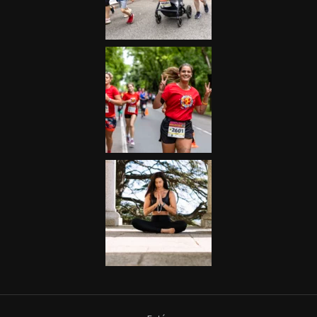
Futás
Kerékpár
Extrém Sportok
Fitnesz
Egyéb szabadidősport
Túra-Utazás