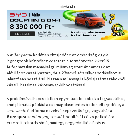
Hirdetés
A
műanyagok
korlátlan elterjedése az emberiség egyik
legnagyobb kríziséhez vezetett: a természetbe kikerülő
felfoghatatlan mennyiségű műanyag szemét nemcsak az
élővilágot veszélyezteti, de a
klímaválság
súlyosbodásához is
jelentősen hozzájárul, hiszen a műanyag is kőolajszármazékokból
készül, hatalmas károsanyag-kibocsátással.
A problémával kapcsolatban egyre tudatosabbak a fogyasztók is,
amit jól mutat például a csomagolásmentes boltok elterjedése, a
zero waste
életforma növekvő népszerűsége, vagy akár a
Greenpeace
műanyag zacskók
betiltását célzó petíciójára
érkezett rekordszámú, mintegy negyedmillió aláírás is.