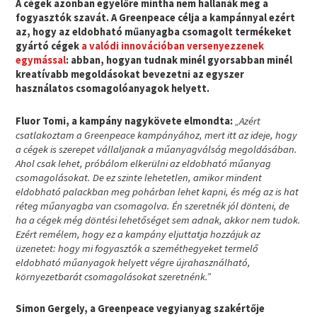
A cégek azonban egyelőre mintha nem hallanák meg a
fogyasztók szavát. A Greenpeace célja a kampánnyal ezért
az, hogy az eldobható műanyagba csomagolt termékeket
gyártó cégek
a valódi innovációban versenyezzenek
egymással
: abban, hogyan tudnak minél gyorsabban minél
kreatívabb megoldásokat bevezetni az egyszer
használatos csomagolóanyagok helyett.
Fluor Tomi, a kampány nagykövete elmondta:
„Azért
csatlakoztam a Greenpeace kampányához, mert itt az ideje, hogy
a cégek is szerepet vállaljanak a műanyagválság megoldásában.
Ahol csak lehet, próbálom elkerülni az eldobható műanyag
csomagolásokat. De ez szinte lehetetlen, amikor mindent
eldobható palackban meg pohárban lehet kapni, és még az is hat
réteg műanyagba van csomagolva. Én szeretnék jól dönteni, de
ha a cégek még döntési lehetőséget sem adnak, akkor nem tudok.
Ezért remélem, hogy ez a kampány eljuttatja hozzájuk az
üzenetet: hogy mi fogyasztók a szeméthegyeket termelő
eldobható műanyagok helyett végre újrahasználható,
környezetbarát csomagolásokat szeretnénk.”
Simon Gergely, a Greenpeace vegyianyag szakértője