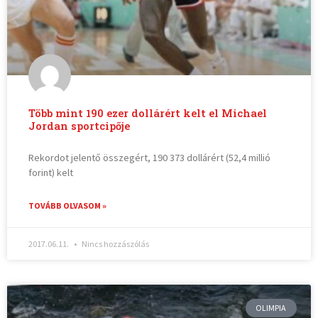
Több mint 190 ezer dollárért kelt el Michael
Jordan sportcipője
Rekordot jelentő összegért, 190 373 dollárért (52,4 millió
forint) kelt
TOVÁBB OLVASOM »
2017.06.11.
Nincs hozzászólás
OLIMPIA