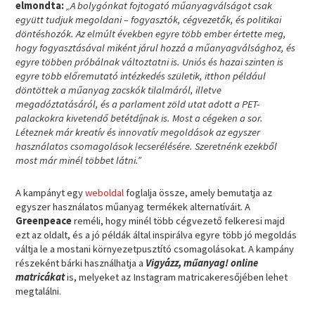
elmondta:
„A bolygónkat fojtogató műanyagválságot csak
együtt tudjuk megoldani – fogyasztók, cégvezetők, és politikai
döntéshozók. Az elmúlt években egyre több ember értette meg,
hogy fogyasztásával miként járul hozzá a műanyagválsághoz, és
egyre többen próbálnak változtatni is. Uniós és hazai szinten is
egyre több előremutató intézkedés születik, itthon például
döntöttek a műanyag zacskók tilalmáról, illetve
megadóztatásáról, és a parlament zöld utat adott a PET-
palackokra kivetendő betétdíjnak is. Most a cégeken a sor.
Léteznek már kreatív és innovatív megoldások az egyszer
használatos csomagolások lecserélésére. Szeretnénk ezekből
most már minél többet látni.”
A kampányt egy
weboldal
foglalja össze, amely bemutatja az
egyszer használatos műanyag termékek alternatíváit. A
Greenpeace
reméli, hogy minél több cégvezető felkeresi majd
ezt az oldalt, és a jó példák által inspirálva egyre több jó megoldás
váltja le a mostani környezetpusztító csomagolásokat. A kampány
részeként bárki használhatja a
Vigyázz, műanyag! online
matricákat
is, melyeket az Instagram matricakeresőjében lehet
megtalálni.