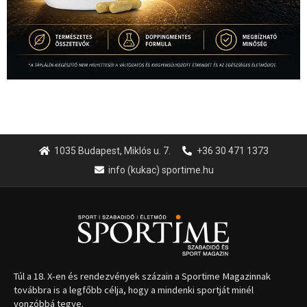
Túl a 18. X-en és rendezvények százain a Sportime Magazinnak
továbbra is a legfőbb célja, hogy a mindenki sportját minél
vonzóbbá tegye.
A rendszeres mozgás és a sport jobbá teheti az életed! Mindehhez
minden infót megtalálsz nálunk.
A legfrissebb hírek
Huszty Dániel irányítja a
magyar válogatottat a socca-
világbajnokságon