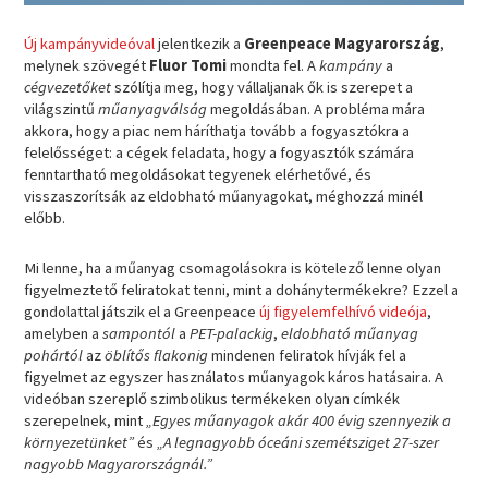
Új kampányvideóval
jelentkezik a
Greenpeace Magyarország
,
melynek szövegét
Fluor Tomi
mondta fel. A
kampány
a
cégvezetőket
szólítja meg, hogy vállaljanak ők is szerepet a
világszintű
műanyagválság
megoldásában. A probléma mára
akkora, hogy a piac nem háríthatja tovább a fogyasztókra a
felelősséget: a cégek feladata, hogy a fogyasztók számára
fenntartható megoldásokat tegyenek elérhetővé, és
visszaszorítsák az eldobható műanyagokat, méghozzá minél
előbb.
Mi lenne, ha a műanyag csomagolásokra is kötelező lenne olyan
figyelmeztető feliratokat tenni, mint a dohánytermékekre? Ezzel a
gondolattal játszik el a Greenpeace
új figyelemfelhívó videója
,
amelyben a
sampontól
a
PET-palackig
,
eldobható műanyag
pohártól
az
öblítős flakonig
mindenen feliratok hívják fel a
figyelmet az egyszer használatos műanyagok káros hatásaira. A
videóban szereplő szimbolikus termékeken olyan címkék
szerepelnek, mint
„Egyes műanyagok akár 400 évig szennyezik a
környezetünket”
és
„A legnagyobb óceáni szemétsziget 27-szer
nagyobb Magyarországnál.”