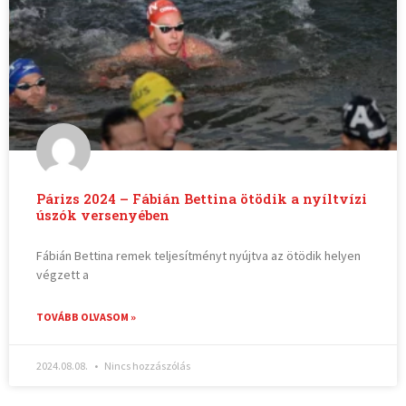
Párizs 2024 – Fábián Bettina ötödik a nyíltvízi
úszók versenyében
Fábián Bettina remek teljesítményt nyújtva az ötödik helyen
végzett a
TOVÁBB OLVASOM »
2024.08.08.
Nincs hozzászólás