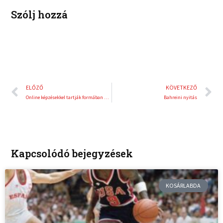
Szólj hozzá
Előző
K
ELŐZŐ
KÖVETKEZŐ
Online képzésekkel tartják formában magukat a kick-boxosok
Bahreini nyitás
Kapcsolódó bejegyzések
KOSÁRLABDA