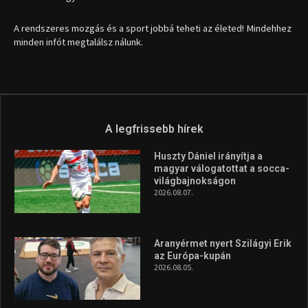
2026.08.07.
Aranyérmet nyert Szilágyi Erik
az Európa-kupán
2026.08.05.
Molnár Martin újabb dobogót
szerzett, már második a brit
Forma–3 tabelláján a
silverstone-i hétvége után
2026.08.04.
A legfrissebb videók
Az extrém időjárás és az