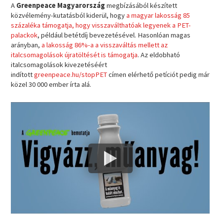
A
Greenpeace Magyarország
megbízásából készített
közvélemény-kutatásból kiderül, hogy
a magyar lakosság 85
százaléka támogatja, hogy visszaválthatóak legyenek a PET-
palackok
, például betétdíj bevezetésével. Hasonlóan magas
arányban,
a lakosság 86%-a a visszaváltás mellett az
italcsomagolások újratöltését is támogatja
. Az eldobható
italcsomagolások kivezetéséért
indított
greenpeace.hu/stopPET
címen elérhető petíciót pedig már
közel 30 000 ember írta alá.