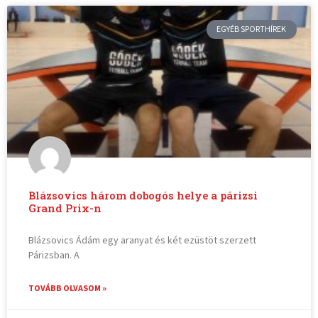
EGYÉB SPORTHÍREK
Blázsovics három dobogós helye a párizsi
Grand Prix-n
Blázsovics Ádám egy aranyat és két ezüstöt szerzett
Párizsban. A
TOVÁBB OLVASOM »