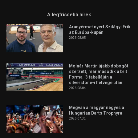
Túl a 18. X-en és rendezvények százain a Sportime Magazinnak
továbbra is a legfőbb célja, hogy a mindenki sportját minél
vonzóbbá tegye.
A rendszeres mozgás és a sport jobbá teheti az életed! Mindehhez
minden infót megtalálsz nálunk.
A legfrissebb hírek
Aranyérmet nyert Szilágyi Erik
az Európa-kupán
2026.08.05.