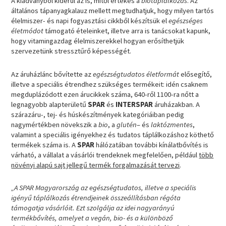
A kiadványból kiderül az is, mitől értékes a
biotáplálkozás
. Az
általános tápanyagkalauz mellett megtudhatjuk, hogy milyen tartós
élelmiszer- és napi fogyasztási cikkből készítsük el
egészséges
életmódot
támogató ételeinket, illetve arra is tanácsokat kapunk,
hogy vitamingazdag élelmiszerekkel hogyan erősíthetjük
szervezetünk stressztűrő képességét.
Az áruházlánc bővítette az
egészségtudatos életformát
elősegítő,
illetve a speciális étrendhez szükséges termékeit: idén csaknem
megduplázódott ezen árucikkek száma, 640-ről 1100-ra nőtt a
legnagyobb alapterületű
SPAR
és
INTERSPAR
áruházakban. A
szárazáru-, tej- és húskészítmények kategóriáiban pedig
nagymértékben növekszik a
bio
, a
glutén
– és
laktózmentes
,
valamint a speciális igényekhez és tudatos táplálkozáshoz köthető
termékek száma is. A
SPAR
hálózatában további kínálatbővítés is
várható, a vállalat a vásárlói trendeknek megfelelően, például
több
növényi alapú sajt jellegű termék forgalmazását tervezi
.
„A SPAR Magyarország az egészségtudatos, illetve a speciális
igényű táplálkozás étrendjeinek összeállításban régóta
támogatja vásárlóit. Ezt szolgálja az idei nagyarányú
termékbővítés, amelyet a vegán, bio- és a különböző