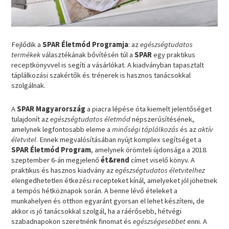
Fejlődik a
SPAR Életmód Programja
: az
egészségtudatos
termékek
választékának bővítésén túl a
SPAR
egy praktikus
receptkönyvvel is segíti a vásárlókat. A kiadványban tapasztalt
táplálkozási szakértők és trénerek is hasznos tanácsokkal
szolgálnak.
A
SPAR Magyarország
a piacra lépése óta kiemelt jelentőséget
tulajdonít az
egészségtudatos életmód
népszerűsítésének,
amelynek legfontosabb eleme a
minőségi táplálkozás
és az
aktív
életvitel
. Ennek megvalósításában nyújt komplex segítséget a
SPAR Életmód Program
, amelynek örömteli újdonsága a 2018.
szeptember 6-án megjelenő
ét&rend
címet viselő könyv. A
praktikus és hasznos kiadvány az
egészségtudatos életvitelhez
elengedhetetlen étkezési recepteket kínál, amelyeket jól jöhetnek
a tempós hétköznapok során. A benne lévő ételeket a
munkahelyen és otthon egyaránt gyorsan el lehet készíteni, de
akkor is jó tanácsokkal szolgál, ha a ráérősebb, hétvégi
szabadnapokon szeretnénk finomat és
egészségesebbet
enni. A