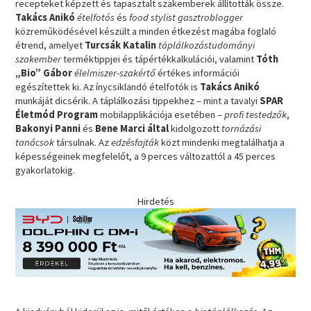
recepteket képzett és tapasztalt szakemberek állították össze.
Takács Anikó
ételfotós
és
food stylist gasztroblogger
közreműködésével készült a minden étkezést magába foglaló
étrend, amelyet
Turcsák Katalin
táplálkozástudományi
szakember
terméktippjei és tápértékkalkulációi, valamint
Tóth
„Bio” Gábor
élelmiszer-szakértő
értékes információi
egészítettek ki. Az ínycsiklandó ételfotók is
Takács Anikó
munkáját dicsérik. A táplálkozási tippekhez – mint a tavalyi
SPAR
Életmód Program
mobilapplikációja esetében –
profi testedzők
,
Bakonyi Panni
és
Bene Marci által
kidolgozott
tornázási
tanácsok
társulnak. Az
edzésfajták
közt mindenki megtalálhatja a
képességeinek megfelelőt, a 9 perces változattól a 45 perces
gyakorlatokig.
Hirdetés