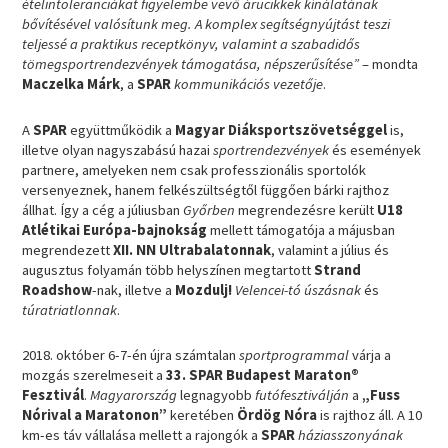
ételintoleranciákat figyelembe vevő árucikkek kínálatának
bővítésével valósítunk meg. A komplex segítségnyújtást teszi
teljessé a praktikus receptkönyv, valamint a szabadidős
tömegsportrendezvények támogatása, népszerűsítése”
– mondta
Maczelka Márk
, a
SPAR
kommunikációs vezetője
.
A
SPAR
együttműködik a
Magyar Diáksportszövetséggel
is,
illetve olyan nagyszabású hazai
sportrendezvények
és események
partnere, amelyeken nem csak professzionális sportolók
versenyeznek, hanem felkészültségtől függően bárki rajthoz
állhat. Így a cég a júliusban
Győrben
megrendezésre került
U18
Atlétikai Európa-bajnokság
mellett támogatója a májusban
megrendezett
XII. NN Ultrabalatonnak
, valamint a július és
augusztus folyamán több helyszínen megtartott
Strand
Roadshow
-nak, illetve a
Mozdulj!
Velencei-tó úszásnak
és
túratriatlonnak
.
2018. október 6-7-én újra számtalan
sportprogrammal
várja a
mozgás szerelmeseit a
33. SPAR Budapest Maraton®
Fesztivál
.
Magyarország
legnagyobb
futófesztiválján
a
„Fuss
Nórival a Maratonon”
keretében
Ördög Nóra
is rajthoz áll. A 10
km-es táv vállalása mellett a rajongók a
SPAR
háziasszonyának