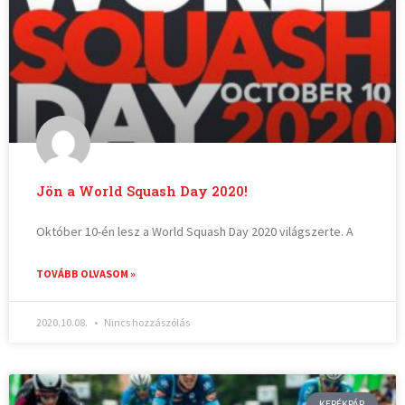
Jön a World Squash Day 2020!
Október 10-én lesz a World Squash Day 2020 világszerte. A
TOVÁBB OLVASOM »
2020.10.08.
Nincs hozzászólás
KERÉKPÁR