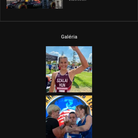
híradója
2025.08.14.
Ne csak nézd, lásd is a focit! –
itt a Tippmix Teljes
Terjedelem!
2025.08.05.
„A Forma-1-es Magyar
Nagydíj az egész nemzetnek
fontos”
2025.06.19.
Galéria