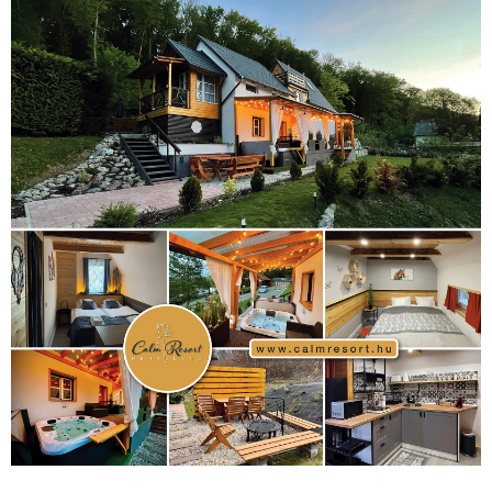
kézilabda
(448)
kosárlabda
(166)
Lewis Hamilton
(168)
magyar
Mercedes
(244)
labdarúgóválogatott
(148)
motorsport
(153)
Opel
rio
Dakar Team
(132)
Rali Világbajnokság
(122)
Rendezvény
(142)
sport
(438)
2016
(373)
szabadidősport
Sportime Magazin
(128)
(316)
tenisz
(416)
Szalay Balázs
(126)
táplálkozás
(155)
utazás
Video
(247)
vitorlázás
(126)
világbajnokság
(162)
Világkupa
(129)
életmód
(416)
(222)
vívás
(174)
vízilabda
(197)
Érdi Mária
(130)
úszás
(361)
Hirdetés