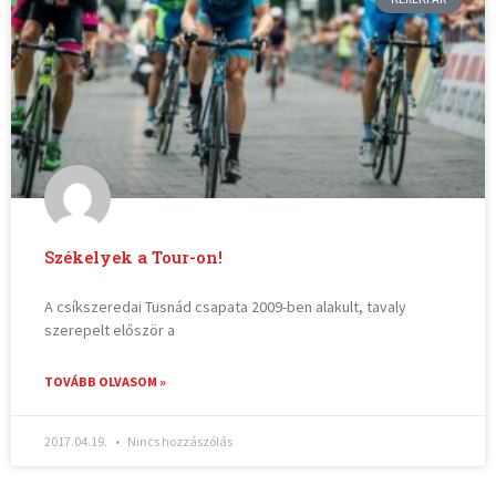
Székelyek a Tour-on!
A csíkszeredai Tusnád csapata 2009-ben alakult, tavaly
szerepelt először a
TOVÁBB OLVASOM »
2017.04.19.
Nincs hozzászólás