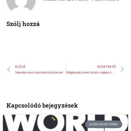
n
s
t
Szólj hozzá
Előző
K
ELŐZŐ
KÖVETKEZŐ
Szkander ezüst után bothúzó bronzok
Világbajnoki címért küzd a ringben női kick-box klasszisunk
Kapcsolódó bejegyzések
EGYÉB SPORTHÍREK