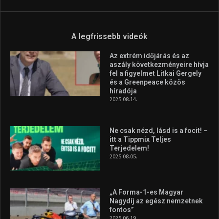
Molnár Martin újabb dobogót
szerzett, már második a brit
Forma–3 tabelláján a
silverstone-i hétvége után
2026.08.04.
Megvan a magyar négyes a
Hungarian Darts Trophyra
2026.07.31.
A legfrissebb videók
Az extrém időjárás és az
aszály következményeire hívja
fel a figyelmet Litkai Gergely
és a Greenpeace közös