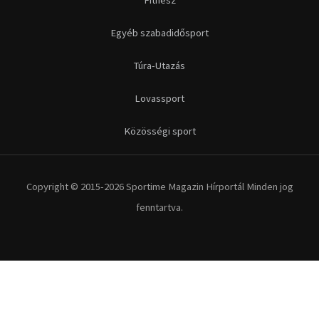
Futás
Kerékpár
Extrém Sportok
Fitnesz
Egyéb szabadidősport
Túra-Utazás
Lovassport