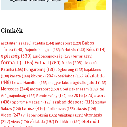
Címkék
Babos
asztalitenisz
(130)
atlétika
(144)
autosport
(123)
Tímea
(240)
Bécs
(214)
Bajnokok Ligája
(168)
Birkózás
(143)
egészség
(530)
Európabajnokság
(173)
ferrari
(139)
forma 1
(1165)
Futball
(760)
futás
(305)
Hosszú
Katinka
(186)
hungaroring
(181)
Jégkorong
(148)
kajakkenu
kézilabda
kickbox
(204)
(138)
karate
(168)
kosárlabda
(166)
(448)
Lewis Hamilton
(168)
magyar labdarúgóválogatott
(148)
Mercedes
(244)
motorsport
(153)
Opel Dakar Team
(132)
Rali
sport
rio 2016
(373)
Világbajnokság
(122)
Rendezvény
(142)
(438)
szabadidősport
(316)
Sportime Magazin
(128)
Szalay
tenisz
(416)
Balázs
(126)
táplálkozás
(155)
utazás
(126)
Video
(247)
vitorlázás
világbajnokság
(162)
Világkupa
(129)
életmód
(222)
vívás
(174)
vízilabda
(197)
Érdi Mária
(130)