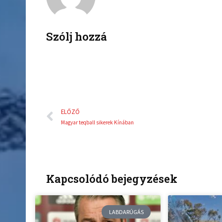
o
e
o
r
k
Szólj hozzá
Előző
ELŐZŐ
Magyar teqball sikerek Kínában
Kapcsolódó bejegyzések
LABDARÚGÁS