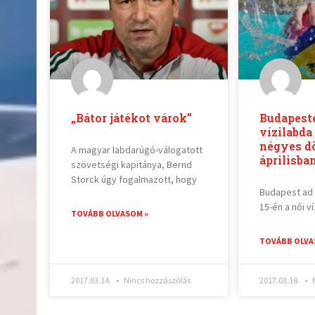
„Bátor játékot várok”
Budapeste
vízilabd
négyes d
A magyar labdarúgó-válogatott
áprilisba
szövetségi kapitánya, Bernd
Storck úgy fogalmazott, hogy
Budapest ad o
15-én a női v
TOVÁBB OLVASOM »
TOVÁBB OLVA
2017.03.14.
Nincs hozzászólás
2017.03.18.
N