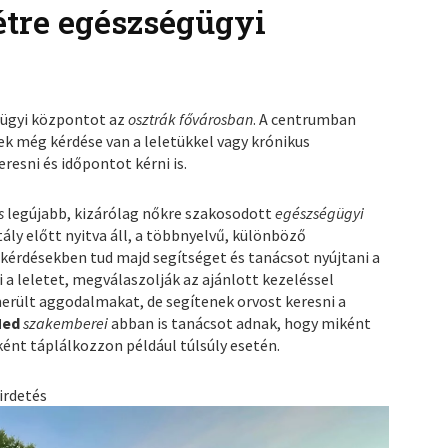
tre egészségügyi
gügyi központot az
osztrák fővárosban
. A centrumban
ek még kérdése van a leletükkel vagy krónikus
esni és időpontot kérni is.
s
legújabb, kizárólag nőkre szakosodott
egészségügyi
ály előtt nyitva áll, a többnyelvű, különböző
kérdésekben tud majd segítséget és tanácsot nyújtani a
 a leletet, megválaszolják az ajánlott kezeléssel
merült aggodalmakat, de segítenek orvost keresni a
Med
szakemberei
abban is tanácsot adnak, hogy miként
ként táplálkozzon például túlsúly esetén.
irdetés