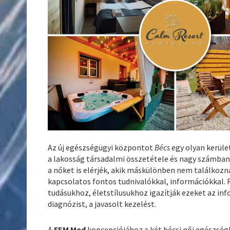
Az új egészségügyi központot
Bécs
egy olyan kerül
a lakosság társadalmi összetétele és nagy számban 
a nőket is elérjék, akik máskülönben nem találkoz
kapcsolatos fontos tudnivalókkal, információkkal. 
tudásukhoz, életstílusukhoz igazítják ezeket az in
diagnózist, a javasolt kezelést.
A
FEM Med
koncepciójához a két bécsi női egészsé