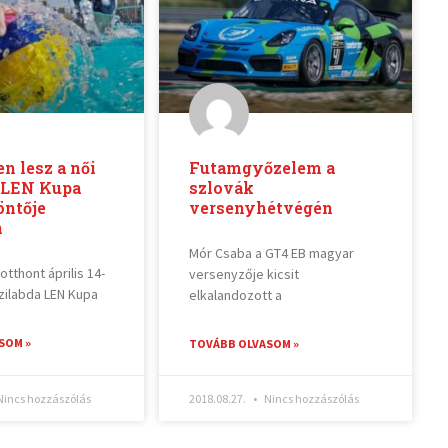
n lesz a női
Futamgyőzelem a
a LEN Kupa
szlovák
öntője
versenyhétvégén
n
Mór Csaba a GT4 EB magyar
tthont április 14-
versenyzője kicsit
ízilabda LEN Kupa
elkalandozott a
SOM »
TOVÁBB OLVASOM »
incs hozzászólás
2018.08.27.
Nincs hozzászólás