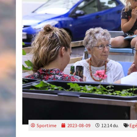
Sportime
2023-08-09
12:14 du.
Egé