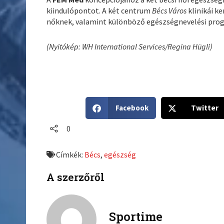
kiindulópontot. A két centrum
Bécs Város
klinikái k
nőknek, valamint különböző egészségnevelési pro
(Nyitókép: WH International Services/Regina Hügli)
S
S
Facebook
Twitter
h
h
a
a
0
r
r
e
e
Címkék:
Bécs
,
egészség
o
o
n
n
A szerzőről
f
t
a
w
c
i
Sportime
e
t
b
t