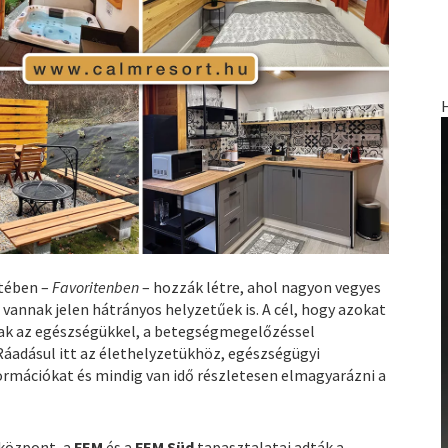
etében –
Favoritenben
– hozzák létre, ahol nagyon vegyes
vannak jelen hátrányos helyzetűek is. A cél, hogy azokat
nak az egészségükkel, a betegségmegelőzéssel
Ráadásul itt az élethelyzetükhöz, egészségügyi
formációkat és mindig van idő részletesen elmagyarázni a
gközpont, a
FEM
és a
FEM Süd
tapasztalatai adták a