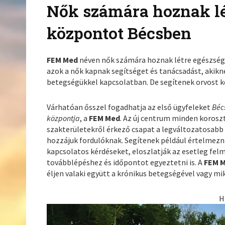
Nők számára hoznak lé
központot Bécsben
FEM Med
néven nők számára hoznak létre egészsé
azok a nők kapnak segítséget és tanácsadást, akikn
betegségükkel kapcsolatban. De segítenek orvost ker
Várhatóan ősszel fogadhatja az első ügyfeleket
Béc
központja
, a
FEM Med
. Az új centrum minden koroszt
szakterületekről érkező csapat a legváltozatosabb 
hozzájuk fordulóknak. Segítenek például értelmezni
kapcsolatos kérdéseket, eloszlatják az esetleg fel
továbblépéshez és időpontot egyeztetni is. A
FEM 
éljen valaki együtt a krónikus betegségével vagy mi
H