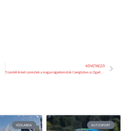
d
r
i
e
n
s
t
Köve
KÖVETKEZŐ
Tizenhét érmet szereztek a magyar egyetemisták Csengtuban az Egyetemi Világjátékokon!
VÍZILABDA
AUTOSPORT