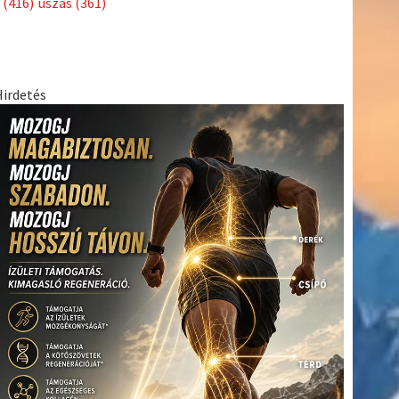
(416)
úszás
(361)
Hirdetés