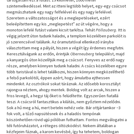
szintemelkedéssel. Mint az itteni legtöbb helyet, egy-egy csúcsot
megmászhatunk egy nagy felfelével és egy nagy lefelével.
Szeretem a változatosságot és a meglepetéseket, ezért
beleépítettem egy kis „meglepetést” az út végére, hogy a
monoton lefelé futást valami kicsit tarkítsa. Tehát
Pöllauberg
. Itt is
végig jelzett úton tudunk haladni, a templom közelében parkolót is
jó szerencsével találunk. Az óramutatóval ellenkező irányba
választottam meg a pályát, hiszen a végét így érdemes megfutni.
Keresztülvágunk az erdőn, érintjük
Oberneuberg
települést, majd
a kanyargós úton közelítjük meg a csúcsot. Fenyves az erdő nagy
része, amelyben könnyen tudunk haladni. A csúcs közelében egyre
több turistával is lehet találkozni, hiszen könnyen megközelíthető
a felső parkolótól, éppen azért, hogy ámulatba ejthessen
mindenkit. Az
osztrákok
sokat túráznak. Az idősebb korosztályt
rajongva néztem, ahogy mentek. Boldog volt az arcuk, hiszen a
friss levegő, a hegyi táj őket is felüdítette. Egyszerűen fiatallá
teszi. A csúcsról fantasztikus a kilátás, nem győztem nézelődni.
Sok a hű meg a hú, mert betelni nehéz vele. Bár ottjártamkor −3
fok volt, a tűző napsütésnek és a haladós tempónak
köszönhetően rövid ujjú pólóban futhattam. Fontos megválogatni a
téli futóruházatot, a réteges öltözködést. Nekem általában a
kézfejeim fáznak, a karom kevésbé, így ha tehetem, boldogan