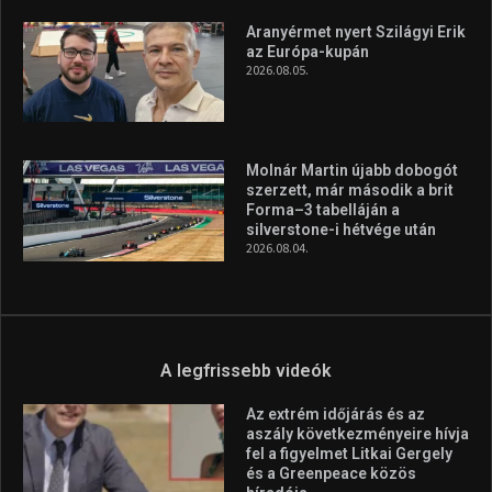
Aranyérmet nyert Szilágyi Erik
az Európa-kupán
2026.08.05.
Molnár Martin újabb dobogót
szerzett, már második a brit
Forma–3 tabelláján a
silverstone-i hétvége után
2026.08.04.
A legfrissebb videók
Az extrém időjárás és az
aszály következményeire hívja
fel a figyelmet Litkai Gergely
és a Greenpeace közös