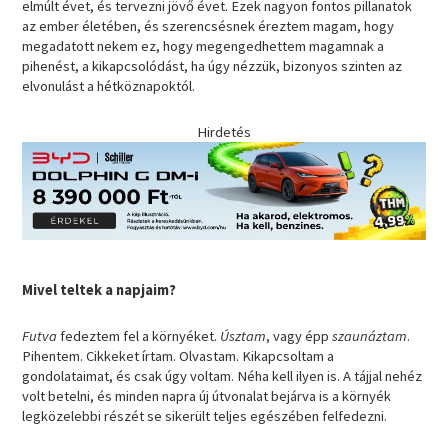
elmúlt évet, és tervezni jövő évet. Ezek nagyon fontos pillanatok
az ember életében, és szerencsésnek éreztem magam, hogy
megadatott nekem ez, hogy megengedhettem magamnak a
pihenést, a kikapcsolódást, ha úgy nézzük, bizonyos szinten az
elvonulást a hétköznapoktól.
Hirdetés
Mivel teltek a napjaim?
Futva
fedeztem fel a környéket.
Úsztam
, vagy épp
szaunáztam
.
Pihentem. Cikkeket írtam. Olvastam. Kikapcsoltam a
gondolataimat, és csak úgy voltam. Néha kell ilyen is. A tájjal nehéz
volt betelni, és minden napra új útvonalat bejárva is a környék
legközelebbi részét se sikerült teljes egészében felfedezni.