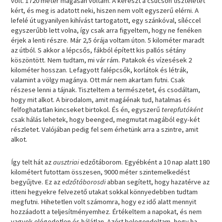
volt. 1720 méter magasan voltam. A kereszt a csúcson tiszteletet
kért, és meg is adatott neki, hiszen nem volt egyszerű elérni. A
lefelé út ugyanilyen kihívást tartogatott, egy szánkóval, síléccel
egyszerűbb lett volna, így csak arra figyeltem, hogy ne fenéken
érjek a lenti részre. Már 2,5 órája voltam úton. 5 kilométer maradt
az útból. S akkor a lépcsős, fákból épített kis pallós sétány
köszöntött. Nem tudtam, mi vár rám. Patakok és vízesések 2
kilométer hosszan. Lefagyott falépcsők, korlátok és létrák,
valamint a völgy magánya. Ott már nem akartam futni. Csak
részese lenni a tájnak. Tiszteltem a természetet, és csodáltam,
hogy mit alkot. A birodalom, amit magáénak tud, hatalmas és
felfoghatatlan kincseket birtokol. És én, egyszerű
terepfutóként
csak hálás lehetek, hogy beenged, megmutat magából egy-két
részletet. Valójában pedig fel sem érhetünk arra a szintre, amit
alkot.
Így telt hát az
ausztriai
edzőtáborom. Egyébként a 10 nap alatt 180
kilométert futottam összesen, 9000 méter szintemelkedést
begyűjtve. Ez az
edzőtáborosdi
abban segített, hogy hazatérve az
itteni hegyekre felvezető utakat sokkal könnyedebben tudtam
megfutni. Hihetetlen volt számomra, hogy ez idő alatt mennyit
hozzáadott a teljesítményemhez. Értékeltem a napokat, és nem
vagyok elégedetlen és hálátlan. Azért belegondoltam, hogy ha