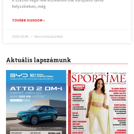
A szezon vége felé közeledve már Európától távoli
helyszíneken, még
TOVÁBB OLVASOM »
2019.10.09.
Nincs hozzászólás
Aktuális lapszámunk