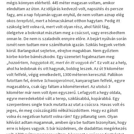
mégis könnyen elérhető. 445 méter magasan voltam, amikor
elindultam az úton. Az időjárás kedvező volt, napsütés és persze
fagy, ami a nap folyamán ugyan enyhül, de nem voltam aznap elég
okos
terepfutó
, mert a hómacskámat otthon hagytam. Pedig itt
szükség lett volna rá, mert volt olyan rész, ahol fától fáig,
ölelgetve a bokrokat másztam meg a csúcsot, vagy ereszkedtem
onnan le. De nem is szaladnék ennyire előre. A bejárt nyúlván során
ismét nem tudtam mire számíthatok igazán. Sziklás hegyek vettek
körül. Barlangokat sejtetve, elrejtve magukban. Nem győztem
körbe-körbe bámészkodni. Egy üzenetet fogalmaztam meg:
„
hazaértem, hagyjatok itt, mert én itt vagyok én
”. Ez volt az a hely,
ahol ha ledobnak és ott hagynak, boldog leszek. Az út 9 kilométer
volt felfelé, végig emelkedett, 1300 méteren keresztül. Pallókon
futottam fel, érintve
Schwaigeralmot
, kanyarogtam felfelé, egyre
magasabbra, csak úgy faltam a kilométereket. Az utolsó 3
kilométer már nem volt ilyen egyszerű. Lefagyott a hegy oldala,
egyre meredekebbé vált a terep, sziklásabbá, kopárabbá. Egy
szerpentines single track mutatta az utat a csúcsra. Havas volt és
jeges, én meg csúszásgátló nélkül küzdöttem. Hogy ez gátolt
volna és negatívan hatott volna rám? Egy pillanatig sem. Olyan
kihívást adtam magamnak, amiben újra be tudtam bizonyítani, hogy
erre is képes vagyok. S bár küzdelmes, de diadalittas megérkezés