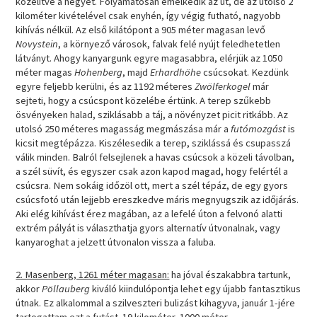
közelítve a hegyet. Folyamatosan emelkedik az út, de az utolsó 2
kilométer kivételével csak enyhén, így végig futható, nagyobb
kihívás nélkül. Az első kilátópont a 905 méter magasan levő
Novystein
, a környező városok, falvak felé nyújt feledhetetlen
látványt. Ahogy kanyargunk egyre magasabbra, elérjük az 1050
méter magas
Hohenberg
, majd
Erhardhöhe
csúcsokat. Kezdünk
egyre feljebb kerülni, és az 1192 méteres
Zwölferkogel
már
sejteti, hogy a csúcspont közelébe értünk. A terep szűkebb
ösvényeken halad, sziklásabb a táj, a növényzet picit ritkább. Az
utolsó 250 méteres magasság megmászása már a
futómozgást
is
kicsit megtépázza. Kiszélesedik a terep, sziklássá és csupasszá
válik minden. Balról felsejlenek a havas csúcsok a közeli távolban,
a szél süvít, és egyszer csak azon kapod magad, hogy felértél a
csúcsra. Nem sokáig időzöl ott, mert a szél tépáz, de egy gyors
csúcsfotó után lejjebb ereszkedve máris megnyugszik az időjárás.
Aki elég kihívást érez magában, az a lefelé úton a felvonó alatti
extrém pályát is választhatja gyors alternatív útvonalnak, vagy
kanyaroghat a jelzett útvonalon vissza a faluba.
2. Masenberg, 1261 méter magasan:
ha jóval északabbra tartunk,
akkor
Pöllauberg
kiváló kiindulópontja lehet egy újabb fantasztikus
útnak. Ez alkalommal a szilveszteri bulizást kihagyva, január 1-jére
tartogattam ezt a futást. 19 kilométer, 1000 méter