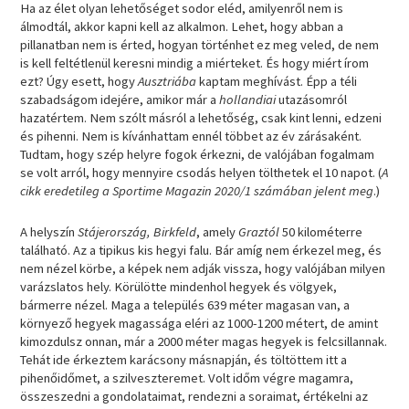
Ha az élet olyan lehetőséget sodor eléd, amilyenről nem is
álmodtál, akkor kapni kell az alkalmon. Lehet, hogy abban a
pillanatban nem is érted, hogyan történhet ez meg veled, de nem
is kell feltétlenül keresni mindig a miérteket. És hogy miért írom
ezt? Úgy esett, hogy
Ausztriába
kaptam meghívást. Épp a téli
szabadságom idejére, amikor már a
hollandiai
utazásomról
hazatértem. Nem szólt másról a lehetőség, csak kint lenni, edzeni
és pihenni. Nem is kívánhattam ennél többet az év zárásaként.
Tudtam, hogy szép helyre fogok érkezni, de valójában fogalmam
se volt arról, hogy mennyire csodás helyen tölthetek el 10 napot. (
A
cikk eredetileg a Sportime Magazin 2020/1 számában jelent meg
.)
A helyszín
Stájerország, Birkfeld
, amely
Graztól
50 kilométerre
található. Az a tipikus kis hegyi falu. Bár amíg nem érkezel meg, és
nem nézel körbe, a képek nem adják vissza, hogy valójában milyen
varázslatos hely. Körülötte mindenhol hegyek és völgyek,
bármerre nézel. Maga a település 639 méter magasan van, a
környező hegyek magassága eléri az 1000-1200 métert, de amint
kimozdulsz onnan, már a 2000 méter magas hegyek is felcsillannak.
Tehát ide érkeztem karácsony másnapján, és töltöttem itt a
pihenőidőmet, a szilveszteremet. Volt időm végre magamra,
összeszedni a gondolataimat, rendezni a soraimat, értékelni az