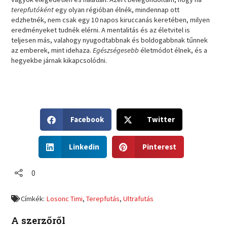
terepfutóként
egy olyan régióban élnék, mindennap ott
edzhetnék, nem csak egy 10 napos kiruccanás keretében, milyen
eredményeket tudnék elérni. A mentalitás és az életvitel is
teljesen más, valahogy nyugodtabbnak és boldogabbnak tűnnek
az emberek, mint idehaza.
Egészségesebb
életmódot élnek, és a
hegyekbe járnak kikapcsolódni.
S
S
Facebook
Twitter
h
h
a
a
S
S
r
r
Linkedin
Pinterest
h
h
e
e
a
a
o
o
r
r
0
n
n
e
e
f
t
o
o
a
w
Címkék:
Losonc Timi
,
Terepfutás
,
Ultrafutás
n
n
c
i
l
p
e
t
A szerzőről
i
i
b
t