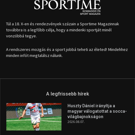
Túl a 18. X-en és rendezvények százain a Sportime Magazinnak
továbbra is a legfőbb célja, hogy a mindenki sportját minél
vonzóbbá tegye.
A rendszeres mozgás és a sport jobbá teheti az életed! Mindehhez
minden infót megtalálsz nálunk.
A legfrissebb hírek
Huszty Dániel irányítja a
magyar válogatottat a socca-
világbajnokságon
2026.08.07.