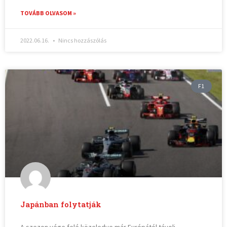
TOVÁBB OLVASOM »
2022.06.16.
Nincs hozzászólás
F1
Japánban folytatják