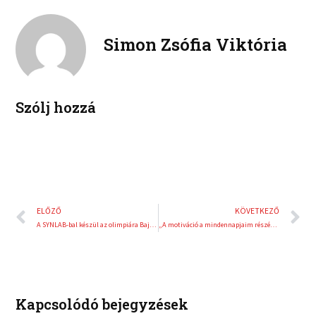
n
n
o
e
k
t
o
r
e
e
Simon Zsófia Viktória
k
d
r
i
e
n
s
t
Szólj hozzá
Előző
K
ELŐZŐ
KÖVETKEZŐ
A SYNLAB-bal készül az olimpiára Baji Balázs
„A motiváció a mindennapjaim részét képezi” – interjú Doyle Wolfgang von Frankensteinnel
Kapcsolódó bejegyzések