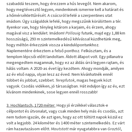
szabaddá teszem, hogy érezzem a hűs levegőt. Nem akarom,
hogy megtévesztő legyen, mindenkinek ismernie kell a határait és
a hőmérséklettűrését. A csúcsról lefelé a szerpentines utat
imádom. Úgy száguldok lefelé, hogy megszűnik körülöttem a tér.
Ilyenkor van, hogy tényleg kitárom a karjaim, és érzem, ahogy
magával visz a lendület. Imádom!
Pöllauig
futunk, majd egy 1,88 km
hosszúságú, 293 m szintemelkedésű kihívással küzdhetünk meg,
hogy méltón érkezzünk vissza a kiindulópontunkhoz.
Naplementére érkeztem a felső ponthoz. Felkúsztam, és a
templom lépcsői előtt landoltam. Áldott állapot volt. Egy pillanatra
megengedtem magamnak, hogy ez az áldás úrrá legyen rajtam, és
hálás voltam. A 2020-as évet így kezdtem. Ahogy mondják, amilyen
az év első napja, olyan lesz az éved. Nem kívánhatnék ennél
többet és jobbat, szebbet.
Terepfutok
, magas hegyek közt
vagyok. Csodás vidéken, jó társaságban. Hát induljon így az év, ezt
kívánom mindenkinek, sose legyen ennél rosszabb!
3. Hochlantsch, 1720 méter:
Hogy jó érzékkel választok-e
célpontot és útvonalat, vagy csak minden hely más és csodás, azt
nem tudom igazán, de azt igen, hogy az ott töltött napok közül ez
volt a legjobb. 24 kilométer és 1400 méter szintemelkedés. Ez várt
rám hazautazásom előtt.
Mautstatt
már nyugatabbra van
Graztól
,