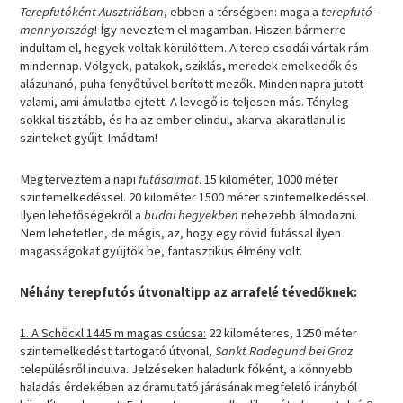
Terepfutóként Ausztriában
, ebben a térségben: maga a
terepfutó-
mennyország
! Így neveztem el magamban. Hiszen bármerre
indultam el, hegyek voltak körülöttem. A terep csodái vártak rám
mindennap. Völgyek, patakok, sziklás, meredek emelkedők és
alázuhanó, puha fenyőtűvel borított mezők. Minden napra jutott
valami, ami ámulatba ejtett. A levegő is teljesen más. Tényleg
sokkal tisztább, és ha az ember elindul, akarva-akaratlanul is
szinteket gyűjt. Imádtam!
Megterveztem a napi
futásaimat
. 15 kilométer, 1000 méter
szintemelkedéssel. 20 kilométer 1500 méter szintemelkedéssel.
Ilyen lehetőségekről a
budai hegyekben
nehezebb álmodozni.
Nem lehetetlen, de mégis, az, hogy egy rövid futással ilyen
magasságokat gyűjtök be, fantasztikus élmény volt.
Néhány terepfutós útvonaltipp az arrafelé tévedőknek:
1. A Schöckl 1445 m magas csúcsa:
22 kilométeres, 1250 méter
szintemelkedést tartogató útvonal,
Sankt Radegund bei Graz
településről indulva. Jelzéseken haladunk főként, a könnyebb
haladás érdekében az óramutató járásának megfelelő irányból