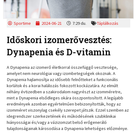
Sportime
2024-06-21
7:29 du.
Táplálkozás
Időskori izomerővesztés:
Dynapenia és D-vitamin
A Dynapenia az izomerő életkorral összefüggő vesztesége,
amelyet nem neurológiai vagy izombetegségek okoznak. A
Dynapenia hajlamosítja az idősebb felnőtteket a funkcionális
korlátok és a korai halálozás fokozott kockázatára. Az elmúlt
néhány évtizedben a szakirodalom nagyrészt az izomméretre,
mint a Dynapenia elsődleges okára összpontosított. A legújabb
eredmények azonban egyértelműen bebizonyították, hogy az
izomméret viszonylag csekély szerepet játszik. Ezzel szemben az
idegrendszer szerkezetének és működésének szubklinikai
hiányosságai és/vagy a vázizomzat belső erőgeneráló
tulajdonságainak károsodása a Dynapenia lehetséges előzménye.