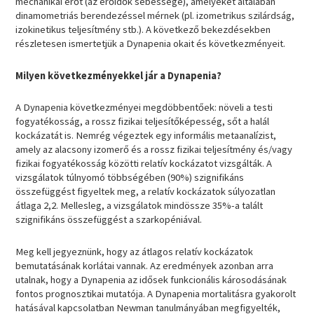
mechanikai erőt (az erőidők sebessége), amelyeket általában
dinamometriás berendezéssel mérnek (pl. izometrikus szilárdság,
izokinetikus teljesítmény stb.). A következő bekezdésekben
részletesen ismertetjük a Dynapenia okait és következményeit.
Milyen következményekkel jár a Dynapenia?
A Dynapenia következményei megdöbbentőek: növeli a testi
fogyatékosság, a rossz fizikai teljesítőképesség, sőt a halál
kockázatát is. Nemrég végeztek egy informális metaanalízist,
amely az alacsony izomerő és a rossz fizikai teljesítmény és/vagy
fizikai fogyatékosság közötti relatív kockázatot vizsgálták. A
vizsgálatok túlnyomó többségében (90%) szignifikáns
összefüggést figyeltek meg, a relatív kockázatok súlyozatlan
átlaga 2,2. Mellesleg, a vizsgálatok mindössze 35%-a talált
szignifikáns összefüggést a szarkopéniával.
Meg kell jegyeznünk, hogy az átlagos relatív kockázatok
bemutatásának korlátai vannak. Az eredmények azonban arra
utalnak, hogy a Dynapenia az idősek funkcionális károsodásának
fontos prognosztikai mutatója. A Dynapenia mortalitásra gyakorolt ​​
hatásával kapcsolatban Newman tanulmányában megfigyelték,