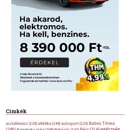
Címkék
Babos Tímea
asztalitenisz
(130)
atlétika
(144)
autosport
(123)
egészség
(240)
Bécs
(214)
Bajnokok Ligája
(168)
Birkózás
(143)