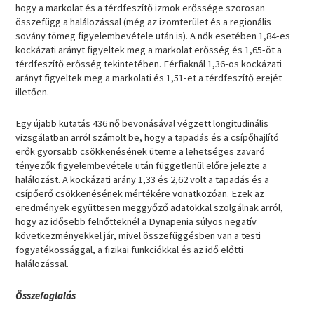
hogy a markolat és a térdfeszítő izmok erőssége szorosan
összefügg a halálozással (még az izomterület és a regionális
sovány tömeg figyelembevétele után is). A nők esetében 1,84-es
kockázati arányt figyeltek meg a markolat erősség és 1,65-öt a
térdfeszítő erősség tekintetében. Férfiaknál 1,36-os kockázati
arányt figyeltek meg a markolati és 1,51-et a térdfeszítő erejét
illetően.
Egy újabb kutatás 436 nő bevonásával végzett longitudinális
vizsgálatban arról számolt be, hogy a tapadás és a csípőhajlító
erők gyorsabb csökkenésének üteme a lehetséges zavaró
tényezők figyelembevétele után függetlenül előre jelezte a
halálozást. A kockázati arány 1,33 és 2,62 volt a tapadás és a
csípőerő csökkenésének mértékére vonatkozóan. Ezek az
eredmények együttesen meggyőző adatokkal szolgálnak arról,
hogy az idősebb felnőtteknél a Dynapenia súlyos negatív
következményekkel jár, mivel összefüggésben van a testi
fogyatékossággal, a fizikai funkciókkal és az idő előtti
halálozással.
Összefoglalás