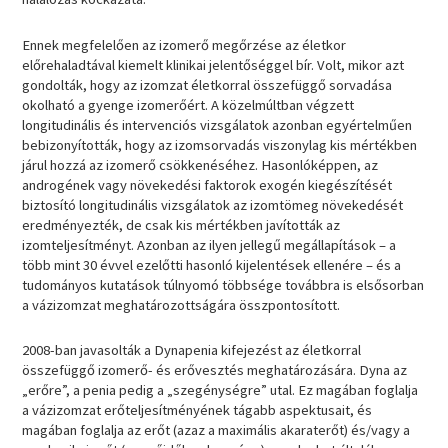
Ennek megfelelően az izomerő megőrzése az életkor
előrehaladtával kiemelt klinikai jelentőséggel bír. Volt, mikor azt
gondolták, hogy az izomzat életkorral összefüggő sorvadása
okolható a gyenge izomerőért. A közelmúltban végzett
longitudinális és intervenciós vizsgálatok azonban egyértelműen
bebizonyították, hogy az izomsorvadás viszonylag kis mértékben
járul hozzá az izomerő csökkenéséhez. Hasonlóképpen, az
androgének vagy növekedési faktorok exogén kiegészítését
biztosító longitudinális vizsgálatok az izomtömeg növekedését
eredményezték, de csak kis mértékben javították az
izomteljesítményt. Azonban az ilyen jellegű megállapítások – a
több mint 30 évvel ezelőtti hasonló kijelentések ellenére – és a
tudományos kutatások túlnyomó többsége továbbra is elsősorban
a vázizomzat meghatározottságára összpontosított.
2008-ban javasolták a Dynapenia kifejezést az életkorral
összefüggő izomerő- és erővesztés meghatározására. Dyna az
„erőre”, a penia pedig a „szegénységre” utal. Ez magában foglalja
a vázizomzat erőteljesítményének tágabb aspektusait, és
magában foglalja az erőt (azaz a maximális akaraterőt) és/vagy a