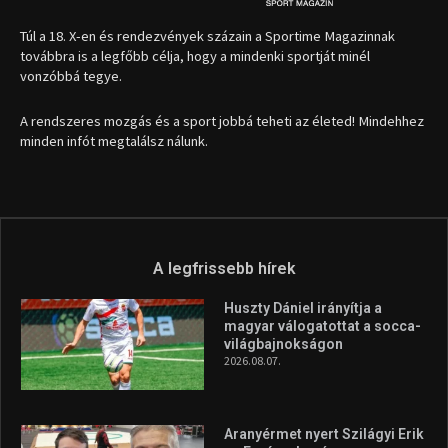
Túl a 18. X-en és rendezvények százain a Sportime Magazinnak
továbbra is a legfőbb célja, hogy a mindenki sportját minél
vonzóbbá tegye.
A rendszeres mozgás és a sport jobbá teheti az életed! Mindehhez
minden infót megtalálsz nálunk.
A legfrissebb hírek
Huszty Dániel irányítja a
magyar válogatottat a socca-
világbajnokságon
2026.08.07.
Aranyérmet nyert Szilágyi Erik