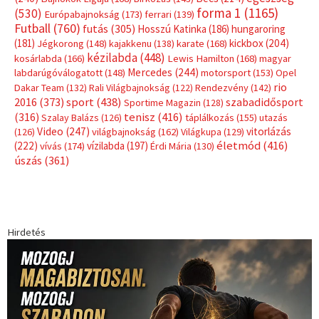
forma 1
(1165)
(530)
Európabajnokság
(173)
ferrari
(139)
Futball
(760)
futás
(305)
Hosszú Katinka
(186)
hungaroring
(181)
kickbox
(204)
Jégkorong
(148)
kajakkenu
(138)
karate
(168)
kézilabda
(448)
kosárlabda
(166)
Lewis Hamilton
(168)
magyar
Mercedes
(244)
labdarúgóválogatott
(148)
motorsport
(153)
Opel
rio
Dakar Team
(132)
Rali Világbajnokság
(122)
Rendezvény
(142)
sport
(438)
2016
(373)
szabadidősport
Sportime Magazin
(128)
(316)
tenisz
(416)
Szalay Balázs
(126)
táplálkozás
(155)
utazás
Video
(247)
vitorlázás
(126)
világbajnokság
(162)
Világkupa
(129)
életmód
(416)
(222)
vívás
(174)
vízilabda
(197)
Érdi Mária
(130)
úszás
(361)
Hirdetés