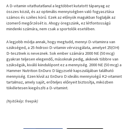
A D-vitamin vitathatatlanul a legtöbbet kutatott tápanyag az
összes közül, és az optimális mennyiségben való fogyasztása
számos és széles körű. Ezek az előnyök magukban foglalják az
izomerő megőrzését is. Ahogy öregszünk, ez létfontosságú
mindenki számára, nem csak a sportolók esetében.
A legjobb módja annak, hogy megtudd, mennyi D-vitaminra van
szükséged, a 25-hidroxi-D-vitamin vérvizsgálata, amelyet 25(OH)
D-tesztnek is neveznek. Sok ember számára 2000 NE (50 mcg)
gyakran teljesen elegendő, másoknak pedig, akiknek többre van
szükségük, kiváló kiindulópont ez a mennyiség. 2000 NE (50 mcg) a
Hammer Nutrition EnDuro D lágyzselé kapszulájában található
mennyiség. Ezen kívül az EnDuro D ideális mennyiségű K2-vitamint
tartalmaz, amely saját, erőteljes előnyeit biztosítja, miközben
tökéletesen kiegészíti a D-vitamint.
(Nyitókép: freepik)