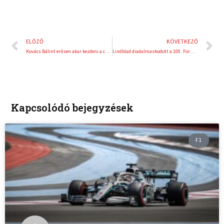
Előző
K
ELŐZŐ
KÖVETKEZŐ
Kovács Bálint erősen akar kezdeni a cseh pályán, hogy legyen mire építenie a futamokon
Lindblad diadalmaskodott a 100. Formula-3 versenyen
Kapcsolódó bejegyzések
F1