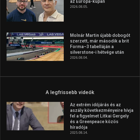
az Európa-kupán
2026.08.05.
Molnár Martin újabb dobogót
szerzett, már második a brit
Forma–3 tabelláján a
silverstone-i hétvége után
2026.08.04.
A legfrissebb videók
Az extrém időjárás és az
aszály következményeire hívja
fel a figyelmet Litkai Gergely
és a Greenpeace közös
híradója
2025.08.14.