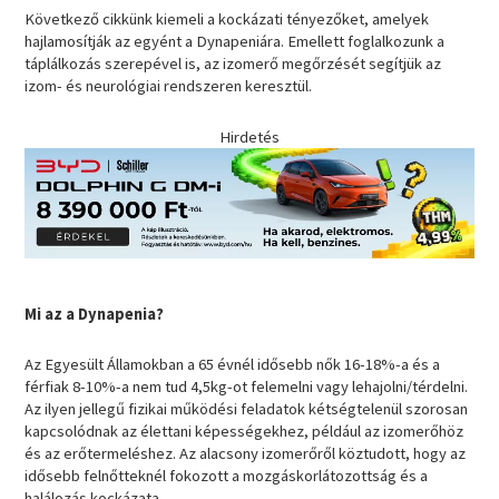
Következő cikkünk kiemeli a kockázati tényezőket, amelyek
hajlamosítják az egyént a Dynapeniára. Emellett foglalkozunk a
táplálkozás szerepével is, az izomerő megőrzését segítjük az
izom- és neurológiai rendszeren keresztül.
Hirdetés
Mi az a Dynapenia?
Az Egyesült Államokban a 65 évnél idősebb nők 16-18%-a és a
férfiak 8-10%-a nem tud 4,5kg-ot felemelni vagy lehajolni/térdelni.
Az ilyen jellegű fizikai működési feladatok kétségtelenül szorosan
kapcsolódnak az élettani képességekhez, például az izomerőhöz
és az erőtermeléshez. Az alacsony izomerőről köztudott, hogy az
idősebb felnőtteknél fokozott a mozgáskorlátozottság és a
halálozás kockázata.