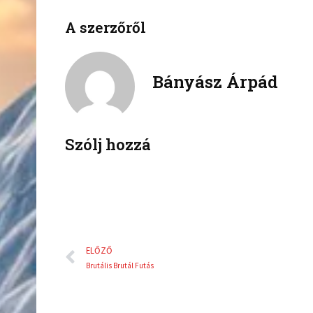
e
e
A szerzőről
o
o
n
n
f
t
a
w
Bányász Árpád
c
i
e
t
b
t
o
e
Szólj hozzá
o
r
k
Előző
ELŐZŐ
Brutális Brutál Futás