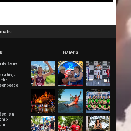
time.hu
ók
Galéria
rás és az
re hívja
Litkai
reenpeace
ásd is a
ppmix
lem!