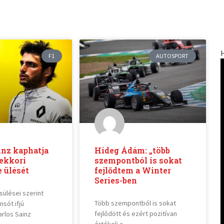
F1
AUTOSPORT
inz kaphatja
Hideg Ádám: „több
ekkori
szempontból is sokat
 ülését
fejlődtem a Winter
Series-ben
sülései szerint
Több szempontból is sokat
sót ifjú
fejlődött és ezért pozitívan
arlos Sainz
értékeli a