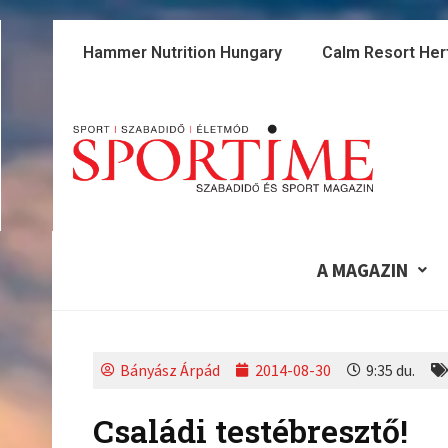
Skip
to
Hammer Nutrition Hungary
Calm Resort Her
content
A MAGAZIN
Bányász Árpád
2014-08-30
9:35 du.
Családi testébresztő!