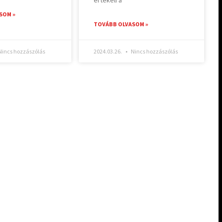
SOM »
TOVÁBB OLVASOM »
incs hozzászólás
2024.03.26.
Nincs hozzászólás