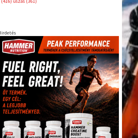
(416)
úszás
(361)
Hirdetés