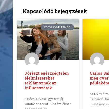
Kapcsolódó bejegyzések
EGÉSZSÉG-ÉLETMÓD
Jórészt egészségtelen
Carlos Sa
élelmiszereket
meg gyer
reklámoznak az
példaképe
influenszerek
Az ESPN érte
A Bécsi Orvosi Egyetem új
Fernando Alon
kutatása szerint 75 százalékban
honfitársa, C
egészségtelen