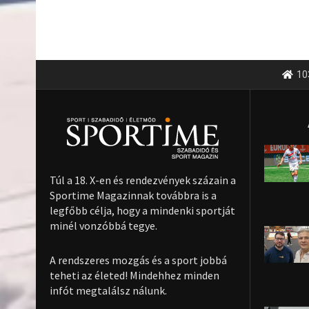
10
Túl a 18. X-en és rendezvények százain a
Sportime Magazinnak továbbra is a
legfőbb célja, hogy a mindenki sportját
minél vonzóbbá tegye.
A rendszeres mozgás és a sport jobbá
teheti az életed! Mindehhez minden
infót megtalálsz nálunk.