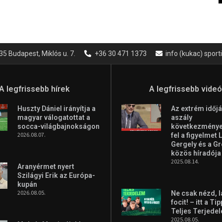
35 Budapest, Miklós u. 7.
+36 30 471 1373
info (kukac) spor
A legfrissebb hírek
A legfrissebb vide
Huszty Dániel irányítja a
Az extrém időjá
magyar válogatottat a
aszály
socca-világbajnokságon
következményei
2026.08.07.
fel a figyelmet 
Gergely és a G
közös híradója
2025.08.14.
Aranyérmet nyert
Szilágyi Erik az Európa-
kupán
2026.08.05.
Ne csak nézd, l
focit! – itt a Ti
Teljes Terjede
2025.08.05.