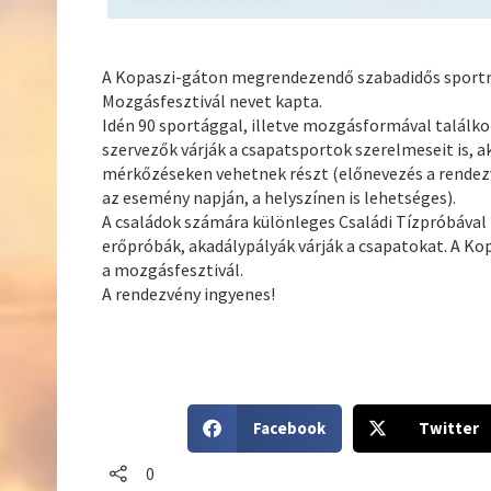
A Kopaszi-gáton megrendezendő szabadidős sportre
Mozgásfesztivál nevet kapta.
Idén 90 sportággal, illetve mozgásformával találk
szervezők várják a csapatsportok szerelmeseit is, ak
mérkőzéseken vehetnek részt (előnevezés a rendez
az esemény napján, a helyszínen is lehetséges).
A családok számára különleges Családi Tízpróbával
erőpróbák, akadálypályák várják a csapatokat. A Kop
a mozgásfesztivál.
A rendezvény ingyenes!
S
S
Facebook
Twitter
h
h
a
a
0
r
r