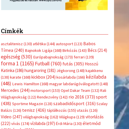
Címkék
Babos
asztalitenisz
(130)
atlétika
(144)
autosport
(123)
Tímea
(240)
Bécs
(214)
Bajnokok Ligája
(168)
Birkózás
(143)
egészség
(530)
Európabajnokság
(173)
ferrari
(139)
forma 1
(1165)
Futball
(760)
futás
(305)
Hosszú
Katinka
(186)
hungaroring
(181)
Jégkorong
(148)
kajakkenu
kézilabda
kickbox
(204)
(138)
karate
(168)
kosárlabda
(166)
(448)
Lewis Hamilton
(168)
magyar labdarúgóválogatott
(148)
Mercedes
(244)
motorsport
(153)
Opel Dakar Team
(132)
Rali
sport
rio 2016
(373)
Világbajnokság
(122)
Rendezvény
(142)
tkező
(438)
szabadidősport
(316)
Sportime Magazin
(128)
Szalay
tenisz
(416)
Balázs
(126)
táplálkozás
(155)
utazás
(126)
Video
(247)
vitorlázás
világbajnokság
(162)
Világkupa
(129)
életmód
(222)
vívás
(174)
vízilabda
(197)
Érdi Mária
(130)