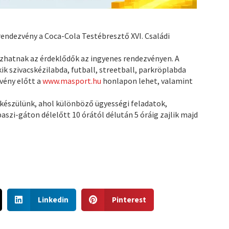
ndezvény a Coca-Cola Testébresztő XVI. Családi
ozhatnak az érdeklődők az ingyenes rendezvényen. A
ik szivacskézilabda, futball, streetball, parkröplabda
vény előtt a
www.masport.hu
honlapon lehet, valamint
 készülünk, ahol különböző ügyességi feladatok,
aszi-gáton délelőtt 10 órától délután 5 óráig zajlik majd
S
S
Linkedin
Pinterest
h
h
a
a
r
r