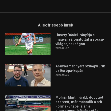
A legfrissebb hírek
Huszty Dániel irányítja a
magyar válogatottat a socca-
világbajnokságon
2026.08.07.
Aranyérmet nyert Szilágyi Erik
az Európa-kupán
2026.08.05.
Molnár Martin újabb dobogót
szerzett, már második a brit
Forma–3 tabelláján a
silverstone-i hétvége után