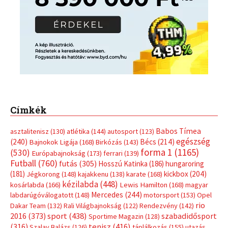
Címkék
Babos Tímea
asztalitenisz
(130)
atlétika
(144)
autosport
(123)
egészség
(240)
Bécs
(214)
Bajnokok Ligája
(168)
Birkózás
(143)
forma 1
(1165)
(530)
Európabajnokság
(173)
ferrari
(139)
Futball
(760)
futás
(305)
Hosszú Katinka
(186)
hungaroring
(181)
kickbox
(204)
Jégkorong
(148)
kajakkenu
(138)
karate
(168)
kézilabda
(448)
kosárlabda
(166)
Lewis Hamilton
(168)
magyar
Mercedes
(244)
labdarúgóválogatott
(148)
motorsport
(153)
Opel
rio
Dakar Team
(132)
Rali Világbajnokság
(122)
Rendezvény
(142)
sport
(438)
2016
(373)
szabadidősport
Sportime Magazin
(128)
(316)
tenisz
(416)
Szalay Balázs
(126)
táplálkozás
(155)
utazás