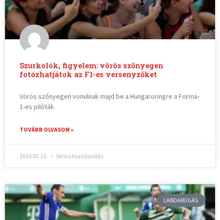
Szurkolók, figyelem: vörös szőnyegen
fotózhatjátok az F1-es versenyzőket
Vörös szőnyegen vonulnak majd be a Hungaroringre a Forma-
1-es pilóták.
TOVÁBB OLVASOM »
2016.07.15.
Nincs hozzászólás
LABDARÚGÁS