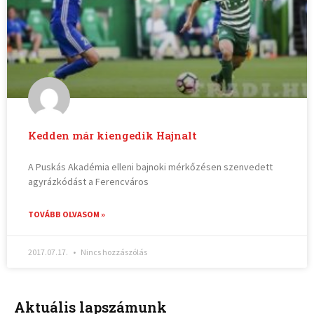
Kedden már kiengedik Hajnalt
A Puskás Akadémia elleni bajnoki mérkőzésen szenvedett
agyrázkódást a Ferencváros
TOVÁBB OLVASOM »
2017.07.17.
Nincs hozzászólás
Aktuális lapszámunk