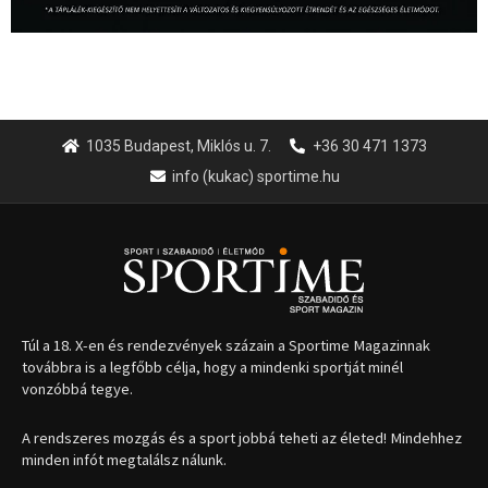
1035 Budapest, Miklós u. 7.
+36 30 471 1373
info (kukac) sportime.hu
Túl a 18. X-en és rendezvények százain a Sportime Magazinnak
továbbra is a legfőbb célja, hogy a mindenki sportját minél
vonzóbbá tegye.
A rendszeres mozgás és a sport jobbá teheti az életed! Mindehhez
minden infót megtalálsz nálunk.