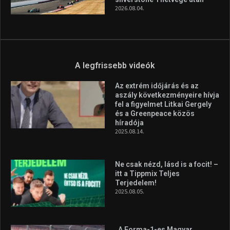
2026.08.04.
A legfrissebb videók
Az extrém időjárás és az
aszály következményeire hívja
fel a figyelmet Litkai Gergely
és a Greenpeace közös
híradója
2025.08.14.
Ne csak nézd, lásd is a focit! –
itt a Tippmix Teljes
Terjedelem!
2025.08.05.
„A Forma-1-es Magyar