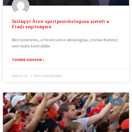
Szilágyi Áron sportpszichológusa sietett a
Fradi segítségére
Mint ismeretes, a Ferencváros labdarúgója, Cristian Ramírez
nem tudta kontrollálni
TOVÁBB OLVASOM »
2016.11.22.
Nincs hozzászólás
F1