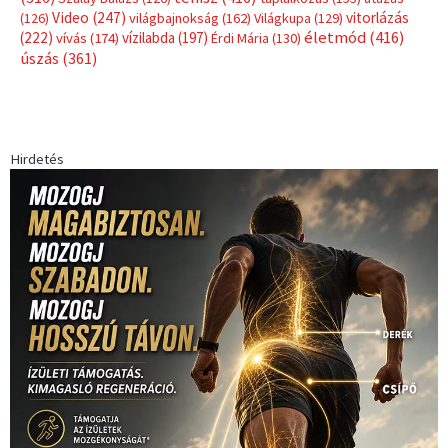
Video
(247)
vitorlázás
(126)
világbajnokság
(162)
Világkupa
(129)
életmód
(416)
(222)
vívás
(174)
vízilabda
(197)
Érdi Mária
(130)
úszás
(361)
Hirdetés