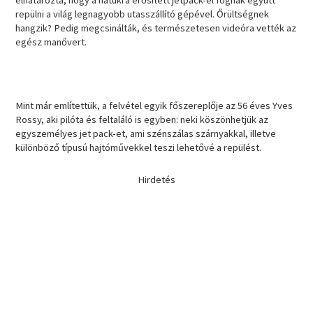
elhatározta, hogy a hátukra erősített jetpack-el fognak együtt
repülni a világ legnagyobb utasszállító gépével. Őrültségnek
hangzik? Pedig megcsinálták, és természetesen videóra vették az
egész manővert.
Mint már említettük, a felvétel egyik főszereplője az 56 éves Yves
Rossy, aki pilóta és feltaláló is egyben: neki köszönhetjük az
egyszemélyes jet pack-et, ami szénszálas szárnyakkal, illetve
különböző típusú hajtóművekkel teszi lehetővé a repülést.
Hirdetés