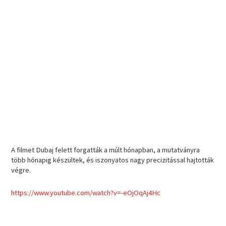
A filmet Dubaj felett forgatták a múlt hónapban, a mutatványra
több hónapig készültek, és iszonyatos nagy precizitással hajtották
végre.
https://www.youtube.com/watch?v=-eOjOqAj4Hc