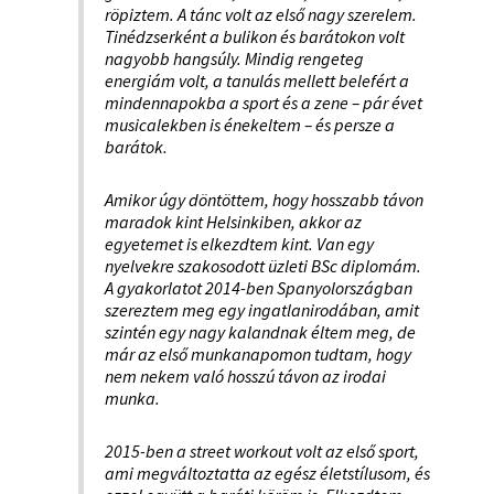
röpiztem. A tánc volt az első nagy szerelem.
Tinédzserként a bulikon és barátokon volt
nagyobb hangsúly. Mindig rengeteg
energiám volt, a tanulás mellett belefért a
mindennapokba a sport és a zene – pár évet
musicalekben is énekeltem – és persze a
barátok.
Amikor úgy döntöttem, hogy hosszabb távon
maradok kint Helsinkiben, akkor az
egyetemet is elkezdtem kint. Van egy
nyelvekre szakosodott üzleti BSc diplomám.
A gyakorlatot 2014-ben Spanyolországban
szereztem meg egy ingatlanirodában, amit
szintén egy nagy kalandnak éltem meg, de
már az első munkanapomon tudtam, hogy
nem nekem való hosszú távon az irodai
munka.
2015-ben a street workout volt az első sport,
ami megváltoztatta az egész életstílusom, és