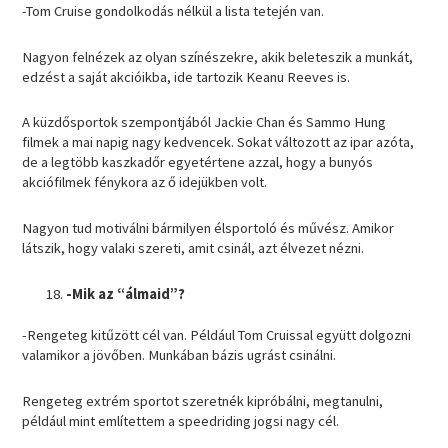
-Tom Cruise gondolkodás nélkül a lista tetején van.
Nagyon felnézek az olyan színészekre, akik beleteszik a munkát,
edzést a saját akcióikba, ide tartozik Keanu Reeves is.
A küzdősportok szempontjából Jackie Chan és Sammo Hung
filmek a mai napig nagy kedvencek. Sokat változott az ipar azóta,
de a legtöbb kaszkadőr egyetértene azzal, hogy a bunyós
akciófilmek fénykora az ő idejükben volt.
Nagyon tud motiválni bármilyen élsportoló és művész. Amikor
látszik, hogy valaki szereti, amit csinál, azt élvezet nézni.
-Mik az “álmaid”?
-Rengeteg kitűzött cél van. Például Tom Cruissal együtt dolgozni
valamikor a jövőben. Munkában bázis ugrást csinálni.
Rengeteg extrém sportot szeretnék kipróbálni, megtanulni,
például mint említettem a speedriding jogsi nagy cél.