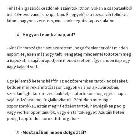
Tehát én igazából kezdőnek számítok itthon. Sokan a csapatunkból
már 10+ éve vannak az iparban. Én egyelőre a rózsaszín felhőket
látom, nagyon szeretem, nincs sok negatív tapasztalatom.
-Hogyan telnek a napjaid?
-Kint Finnországban azt szerettem, hogy freelancerként minden
napom teljesen máshogy telt. Rengeteg mindennel töltöttem meg
a napokat, a saját projektjeim menedzseltem, így minden nap egy
nagy kaland volt.
Egy jellemző hetem: hétfőn az edzőteremben tartok edzéseket,
kedden már reklámfotózáson vagyok valahol a külvárosban,
szerdán fight koreót veszünk fel, csütörtökön meg egész nap a
saját edzéseimmel foglalkozhatok. Pénteken meeting a
szponzorokkal, aztán megint edzést tartok, hétvégéken pedig
vagy workshopon tanulok, vagy én tartok egyet. Azutáni héten
pedig Lappföldön sorozatot forgatunk.
-Mostanában miben dolgoztál?