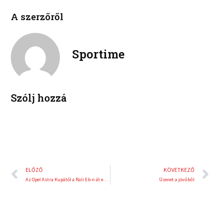
c
i
l
p
e
t
A szerzőről
i
i
b
t
n
n
o
e
k
t
o
r
e
e
Sportime
k
d
r
i
e
n
s
t
Szólj hozzá
Előző
K
ELŐZŐ
KÖVETKEZŐ
Az Opel Astra Kupától a Rali Eb-n át egészen a Paralimpiáig
Üzenet a jövőből