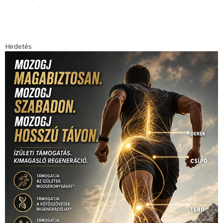
Babos Tímea
asztalitenisz
(130)
atlétika
(144)
autosport
(123)
egészség
(240)
Bécs
(214)
Bajnokok Ligája
(168)
Birkózás
(143)
forma 1
(1165)
(530)
Európabajnokság
(173)
ferrari
(139)
Futball
(760)
futás
(305)
Hosszú Katinka
(186)
hungaroring
(181)
kickbox
(204)
Jégkorong
(148)
kajakkenu
(138)
karate
(168)
kézilabda
(448)
kosárlabda
(166)
Lewis Hamilton
(168)
magyar
Mercedes
(244)
labdarúgóválogatott
(148)
motorsport
(153)
Opel
rio
Dakar Team
(132)
Rali Világbajnokság
(122)
Rendezvény
(142)
sport
(438)
2016
(373)
szabadidősport
Sportime Magazin
(128)
(316)
tenisz
(416)
Szalay Balázs
(126)
táplálkozás
(155)
utazás
Video
(247)
vitorlázás
(126)
világbajnokság
(162)
Világkupa
(129)
életmód
(416)
(222)
vívás
(174)
vízilabda
(197)
Érdi Mária
(130)
úszás
(361)
Hirdetés