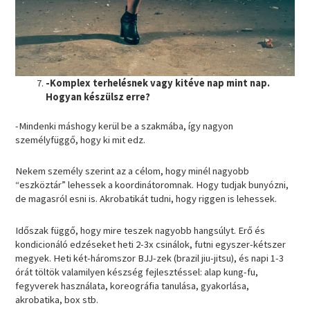
-Komplex terhelésnek vagy kitéve nap mint nap.
Hogyan készülsz erre?
-Mindenki máshogy kerül be a szakmába, így nagyon
személyfüggő, hogy ki mit edz.
Nekem személy szerint az a célom, hogy minél nagyobb
“eszköztár” lehessek a koordinátoromnak. Hogy tudjak bunyózni,
de magasról esni is. Akrobatikát tudni, hogy riggen is lehessek.
Időszak függő, hogy mire teszek nagyobb hangsúlyt. Erő és
kondicionáló edzéseket heti 2-3x csinálok, futni egyszer-kétszer
megyek. Heti két-háromszor BJJ-zek (brazil jiu-jitsu), és napi 1-3
órát töltök valamilyen készség fejlesztéssel: alap kung-fu,
fegyverek használata, koreográfia tanulása, gyakorlása,
akrobatika, box stb.