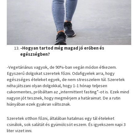
-Hogyan tartod még magad jó erőben és
egészségben?
-Vegetáriánus vagyok, de 90%-ban vegán módon étkezem.
Egyszerű dolgokat szeretek főzni. Odafigyelek arra, hogy
egészséges ételeket egyek, de nem stresszelem túl. Szeretek
néha játszani olyan dolgokkal, hogy 1-1 hónap teljesen
cukormentes, próbáltam az „intermittent fasting”-ot is. Ezek mind
nagyon jót tesznek, hogy megmérjem a határaimat. De a rutin
hiányában ezek gyakran változnak.
Szeretek otthon főzni, általában hatalmas egy tál ételeket
csinálok, sok salátát és gyümölcsöt eszem. És igyekszem napi 3
liter vizet inni.