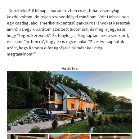
-Körülbelül 6-8 hónapja parkouroztam csak, tehát viszonylag
kezdő voltam, de teljes szenvedéllyel csináltam. Volt Helsinkiben
egy casting, ahol amerikai akcentusú parkouros lányokat kerestek,
amiről az egyik barátom szerzett tudomást, és meg is jegyezte,
hogy “téged keresnek”. És tényleg… Megkaptam ezt a szerepet,
és akkor “jöttem rá”, hogy ez is egy munka. “Fizetést kaphatok
azért, hogy kamera előtt ugráljak? Mi mást kell még
megtanulnom?”
Hirdetés