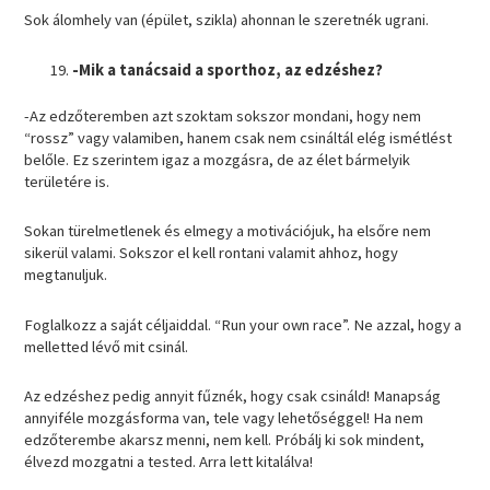
Sok álomhely van (épület, szikla) ahonnan le szeretnék ugrani.
-Mik a tanácsaid a sporthoz, az edzéshez?
-Az edzőteremben azt szoktam sokszor mondani, hogy nem
“rossz” vagy valamiben, hanem csak nem csináltál elég ismétlést
belőle. Ez szerintem igaz a mozgásra, de az élet bármelyik
területére is.
Sokan türelmetlenek és elmegy a motivációjuk, ha elsőre nem
sikerül valami. Sokszor el kell rontani valamit ahhoz, hogy
megtanuljuk.
Foglalkozz a saját céljaiddal. “Run your own race”. Ne azzal, hogy a
melletted lévő mit csinál.
Az edzéshez pedig annyit fűznék, hogy csak csináld! Manapság
annyiféle mozgásforma van, tele vagy lehetőséggel! Ha nem
edzőterembe akarsz menni, nem kell. Próbálj ki sok mindent,
élvezd mozgatni a tested. Arra lett kitalálva!