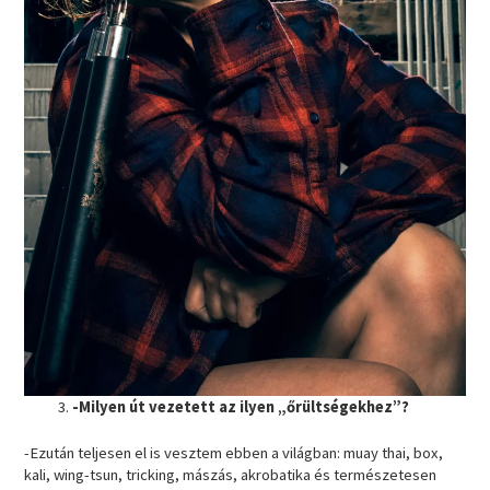
-Milyen út vezetett az ilyen „őrültségekhez”?
-Ezután teljesen el is vesztem ebben a világban: muay thai, box,
kali, wing-tsun, tricking, mászás, akrobatika és természetesen