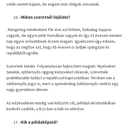
velük semmi bajom, de engem más dolgok vonzanak.
-Miben szeretnél fejlődni?
-Rengeteg mindenben! Pár éve azt hittem, fizikailag toppon
vagyok, de egyre jobb formában vagyok és így 32 évesen minden
nap egyre erősebbnek érzem magam. Igyekszem úgy edzeni,
hogy az segítse azt, hogy 65 évesen is tudjak spárgázni és
repülőkből ugrálni.
Szeretek tanulni. Folyamatosan fejlesztem magam. Nyelveket
tanulok, ejtőernyős rigging könyveket olvasok, szeretnék
praktikusabb tudást a repüléssel kapcsolatban. Tervben van a
siklóernyős jogsi is, mert a speedriding (siklóernyős síelés) egy
nagy gyerekkori álmom.
Az edzésekben mindig van kitűzött cél, például akrobatikában
konkrét szaltók, a BJJ-ben a kék öv elérése.
-Kik a példaképeid?