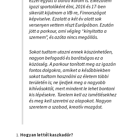
ezzel együtt a baráti köröm is. Elkezdtem
igazi sportolóként élni, 2016 és 17-ben
sikerült kijutnom a VB-re, Finnországot
képviselve. Ezalatt a két év alatt sok
versenyen vettem részt Európában. Ezután
jött a parkour, ami végleg “kinyitotta a
szemem”, és azóta nincs megállás.
Sokat tudtam utazni ennek köszönhetően,
nagyon befogadó és barátságos ez a
közösség. A parkour tanított meg az igazán
fontos dolgokra, amiket a későbbiekben
sokat tudtam használni az életem többi
területén is; ne ijedjek meg a nagyobb
kihívásoktól, mert mindent le lehet bontani
kis lépésekre. Türelem kell az ismétlésekhez
és meg kell szeretni az alapokat. Nagyon
szeretem a szabad, kreatív mozgást.
Hogyan lettél kaszkadőr?