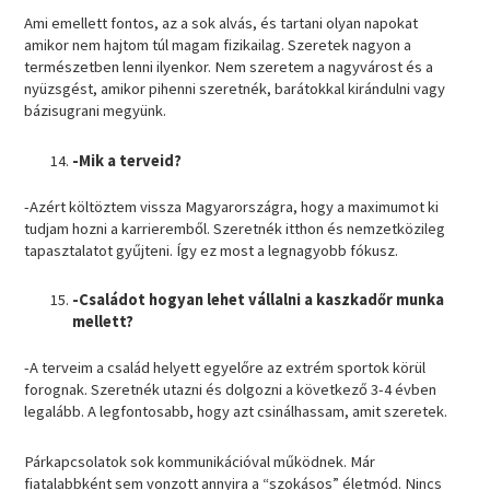
Ami emellett fontos, az a sok alvás, és tartani olyan napokat
amikor nem hajtom túl magam fizikailag. Szeretek nagyon a
természetben lenni ilyenkor. Nem szeretem a nagyvárost és a
nyüzsgést, amikor pihenni szeretnék, barátokkal kirándulni vagy
bázisugrani megyünk.
-Mik a terveid?
-Azért költöztem vissza Magyarországra, hogy a maximumot ki
tudjam hozni a karrieremből. Szeretnék itthon és nemzetközileg
tapasztalatot gyűjteni. Így ez most a legnagyobb fókusz.
-Családot hogyan lehet vállalni a kaszkadőr munka
mellett?
-A terveim a család helyett egyelőre az extrém sportok körül
forognak. Szeretnék utazni és dolgozni a következő 3-4 évben
legalább. A legfontosabb, hogy azt csinálhassam, amit szeretek.
Párkapcsolatok sok kommunikációval működnek. Már
fiatalabbként sem vonzott annyira a “szokásos” életmód. Nincs