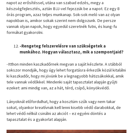
napot az erősítéssel, utána van szabad edzés, megy a
készségfejlesztés, aztán BJJ-vel fejezzük be a napot. Ez egy 8
órás program, azaz teljes munkanap. Sok-sok meló van az olyan
napokban is, amikor sokak szerint nem dolgozunk. De persze
vannak olyan napok, hogy egyedül szeretnék futni, és kung-fu
formákat gyakorolni.
-Rengeteg felszerelésre van szükségetek a
munkához. Hogyan választasz, mik a szempontjaid?
-Itthon minden kaszkadőrnek megvan a saját készlete. A stábból
sokszor mondják, hogy úgy lehet forgatásra érkezők közül kitalálni
ki kaszkadőr, hogy mi jövünk be a legnagyobb hátizsákokkal, amik
tele vannak védőkkel. Mindenki saját tapasztalat alapján gyűjti
ezeket: ami mindig van, az a hát, térd, csípő, könyökvédő.
Lányoknál előfordulhat, hogy a kosztüm szűk vagy nem takar
sokat, olyankor kreatívnak kell lenni kisebb védő darabokkal, de
lehet védő nélkül csinálni az akciót – ez egyéni döntés a
tapasztalat és a gyakorlat alapján.