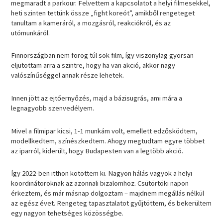
megmaradt a parkour. Felvettem a kapcsolatot a helyi filmesekkel,
heti szinten tettünk össze „fight koreót”, amikből rengeteget
tanultam a kameráról, a mozgásról, reakciókról, és az
utómunkáról.
Finnországban nem forog túl sok film, így viszonylag gyorsan
eljutottam arra a szintre, hogy ha van akció, akkor nagy
valószínűséggel annak része lehetek.
Innen jött az ejtőernyőzés, majd a bázisugrás, ami mára a
legnagyobb szenvedélyem.
Mivel a filmipar kicsi, 1-1 munkám volt, emellett edzősködtem,
modellkedtem, színészkedtem. Ahogy megtudtam egyre többet
az iparról, kiderült, hogy Budapesten van a legtöbb akció.
Így 2022-ben itthon kötöttem ki. Nagyon hálás vagyok a helyi
koordinátoroknak az azonnali bizalomhoz. Csütörtöki napon
érkeztem, és már másnap dolgoztam – majdnem megállás nélkül
az egész évet. Rengeteg tapasztalatot gyűjtöttem, és bekerültem
egy nagyon tehetséges közösségbe.