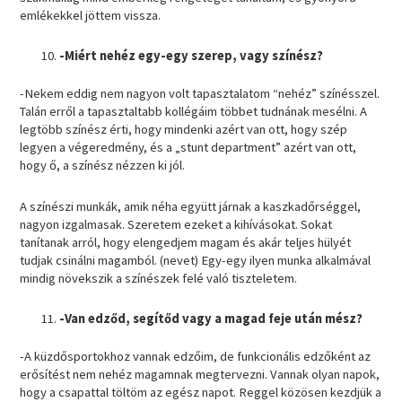
emlékekkel jöttem vissza.
-Miért nehéz egy-egy szerep, vagy színész?
-Nekem eddig nem nagyon volt tapasztalatom “nehéz” színésszel.
Talán erről a tapasztaltabb kollégáim többet tudnának mesélni. A
legtöbb színész érti, hogy mindenki azért van ott, hogy szép
legyen a végeredmény, és a „stunt department” azért van ott,
hogy ő, a színész nézzen ki jól.
A színészi munkák, amik néha együtt járnak a kaszkadőrséggel,
nagyon izgalmasak. Szeretem ezeket a kihívásokat. Sokat
tanítanak arról, hogy elengedjem magam és akár teljes hülyét
tudjak csinálni magamból. (nevet) Egy-egy ilyen munka alkalmával
mindig növekszik a színészek felé való tiszteletem.
-Van edződ, segítőd vagy a magad feje után mész?
-A küzdősportokhoz vannak edzőim, de funkcionális edzőként az
erősítést nem nehéz magamnak megtervezni. Vannak olyan napok,
hogy a csapattal töltöm az egész napot. Reggel közösen kezdjük a