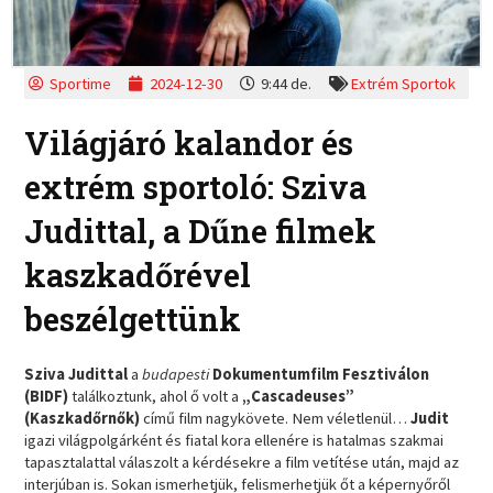
Sportime
2024-12-30
9:44 de.
Extrém Sportok
Világjáró kalandor és
extrém sportoló: Sziva
Judittal, a Dűne filmek
kaszkadőrével
beszélgettünk
Sziva Judittal
a
budapesti
Dokumentumfilm Fesztiválon
(BIDF)
találkoztunk, ahol ő volt a
„Cascadeuses”
(Kaszkadőrnők)
című film nagykövete. Nem véletlenül…
Judit
igazi világpolgárként és fiatal kora ellenére is hatalmas szakmai
tapasztalattal válaszolt a kérdésekre a film vetítése után, majd az
interjúban is. Sokan ismerhetjük, felismerhetjük őt a képernyőről