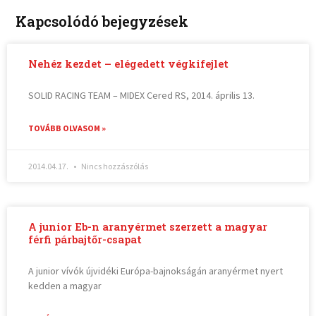
Kapcsolódó bejegyzések
Nehéz kezdet – elégedett végkifejlet
SOLID RACING TEAM – MIDEX Cered RS, 2014. április 13.
TOVÁBB OLVASOM »
2014.04.17.
Nincs hozzászólás
A junior Eb-n aranyérmet szerzett a magyar
férfi párbajtőr-csapat
A junior vívók újvidéki Európa-bajnokságán aranyérmet nyert
kedden a magyar