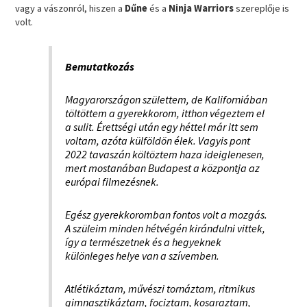
vagy a vászonról, hiszen a
Dűne
és a
Ninja Warriors
szereplője is
volt.
Bemutatkozás
Magyarországon születtem, de Kaliforniában
töltöttem a gyerekkorom, itthon végeztem el
a sulit. Érettségi után egy héttel már itt sem
voltam, azóta külföldön élek. Vagyis pont
2022 tavaszán költöztem haza ideiglenesen,
mert mostanában Budapest a központja az
európai filmezésnek.
Egész gyerekkoromban fontos volt a mozgás.
A szüleim minden hétvégén kirándulni vittek,
így a természetnek és a hegyeknek
különleges helye van a szívemben.
Atlétikáztam, művészi tornáztam, ritmikus
gimnasztikáztam, fociztam, kosaraztam,