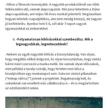
-Itthon a filmezés komolyabb. A nagyobb produkcióknál van több
felkészülési idő, vannak alapcsapatok. Részese lehettem a Dűne
alapcsapatának, ami teljes fél éves munkát jelentett. Megtanultam
hogyan lehetek csapatjátékos, ami nem mindig könnyű, de nagyon
jó befektetés. Ilyenkor heti 5-6, sőt akár 7 napot vagyok
ugyanazokkal az emberekkel.
-Folyamatosan kihívásokkal szembesülsz. Mik a
legnagyobbak, legnehezebbek?
-Nekem az egyik nagyobb kihívás a bizonytalanság. Van olyan,
hogy megállás nélkül dolgozol, és olyan beosztásban, hogy nehéz
bármi mást szervezni a munka mellé. De vannak olyan időszakok,
mint például a tavalyi sztrájk, hogy hirtelen nem látsz a
közeljövőben egy munkanapot sem. Sokszor utolsó pillanatban
(“holnap ráérsz?”) jönnek a projektek. Rugalmasság kell, és
sokunknak van emellett más vállalkozása is – én is megtartottam
az edzősködést online.