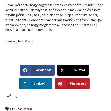
Sokan kérdezik, hogy hogyan lehetnek kaszkadőrök. Mindenképp
kezdj el edzeni valamilyen küzdősportot, a taekwando és a box
együtt például egy nagyon jó alapot ad. Alap akrobatika se árt,
tudni kell esni. Budapesten vannak kaszkadőr képzések, amik jók
az alapokhoz, és hogy megismerd a közösséget. Kitartás kell
hozzá, a munkanapok nehezek.
Szerző: Tóth Viktor
S
S
Facebook
Twitter
h
h
a
a
S
S
r
r
Linkedin
Pinterest
h
h
e
e
a
a
o
o
r
r
0
n
n
e
e
f
t
o
o
a
w
Címkék:
interjú
n
n