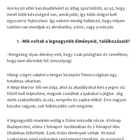
Ami kicsit eltér kaszkadőrként az átlag sportolótól, az az, hogy
minél több készséged van, annál jobb, így több dolgot kell
egyszerre fejleszteni. Így nekem mindig hullámzó, hogy milyen
szinten van mondjuk az akrobatika, a box, vagy a mászás.
-Mik voltak a legnagyobb élményeid, találkozásaid?
-Rengeteg olyan élmény volt, hogy csak pislogtam és reméltem,
hogy nem ébredek fel. (mosolyog)
Viking-sziget valahol a tenger közepén Finnországban egy
hatalmas viharban.
A Ninja Warrior téli verziója, ahol az akadályokat kint a jeges víz
fölött kell teljesíteni, magunk csináltuk a lyukakat a jégbe. Jég
alatti szabadtüdős úszás, neoprén és sapka nélkül. Erre nagyon
büszke vagyok, sok felkészülés volt mögötte.
A legnagyobb munkám eddig a Dűne második része. 4 hónap
Budapesten, utána 1 hónapot Jordániában és 1 hónapot Abu
Dhabiban töltöttünk. Ezek óriási élmények voltak. Itt mind
szakmailag mind emberileg rengeteget tanultam, és gyönyörű