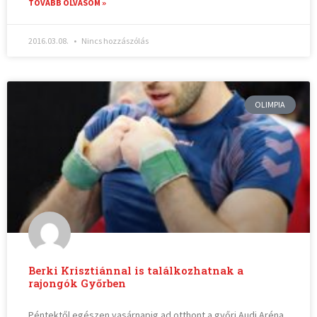
TOVÁBB OLVASOM »
2016.03.08.
Nincs hozzászólás
OLIMPIA
Berki Krisztiánnal is találkozhatnak a
rajongók Győrben
Péntektől egészen vasárnapig ad otthont a győri Audi Aréna