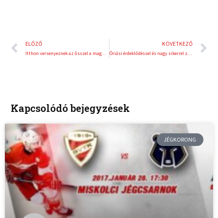
Előző
K
ELŐZŐ
KÖVETKEZŐ
Itthon versenyeznek az ősszel a magyar kick-boxosok
Óriási érdeklődéssel és nagy sikerrel zárult az ötödik Utcalimpia
Kapcsolódó bejegyzések
JÉGKORONG