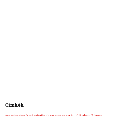
Címkék
Babos Tímea
asztalitenisz
(130)
atlétika
(144)
autosport
(123)