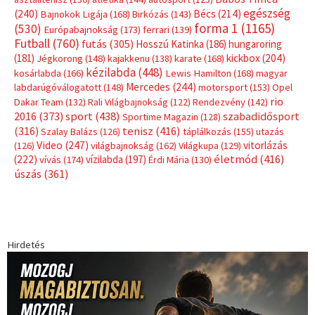
egészség
(240)
Bécs
(214)
Bajnokok Ligája
(168)
Birkózás
(143)
forma 1
(1165)
(530)
Európabajnokság
(173)
ferrari
(139)
Futball
(760)
futás
(305)
Hosszú Katinka
(186)
hungaroring
(181)
kickbox
(204)
Jégkorong
(148)
kajakkenu
(138)
karate
(168)
kézilabda
(448)
kosárlabda
(166)
Lewis Hamilton
(168)
magyar
Mercedes
(244)
labdarúgóválogatott
(148)
motorsport
(153)
Opel
rio
Dakar Team
(132)
Rali Világbajnokság
(122)
Rendezvény
(142)
sport
(438)
2016
(373)
szabadidősport
Sportime Magazin
(128)
(316)
tenisz
(416)
Szalay Balázs
(126)
táplálkozás
(155)
utazás
Video
(247)
vitorlázás
(126)
világbajnokság
(162)
Világkupa
(129)
életmód
(416)
(222)
vívás
(174)
vízilabda
(197)
Érdi Mária
(130)
úszás
(361)
Hirdetés