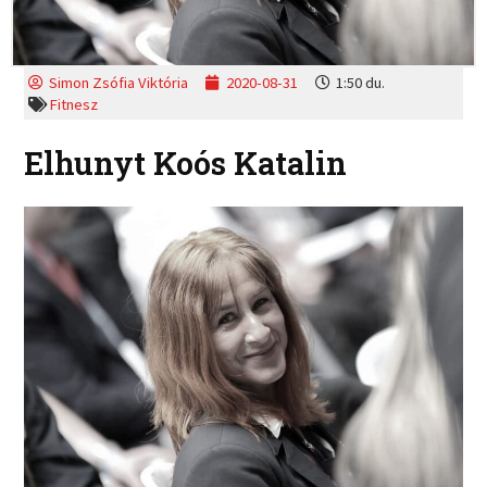
Simon Zsófia Viktória
2020-08-31
1:50 du.
Fitnesz
Elhunyt Koós Katalin