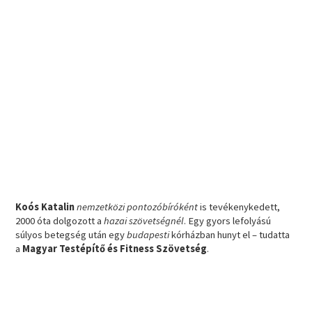
Koós Katalin
nemzetközi pontozóbíróként
is tevékenykedett,
2000 óta dolgozott a
hazai szövetségnél
. Egy gyors lefolyású
súlyos betegség után egy
budapesti
kórházban hunyt el – tudatta
a
Magyar Testépítő és Fitness Szövetség
.