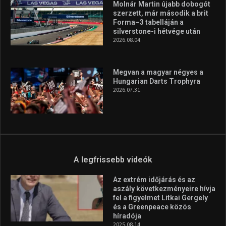
Molnár Martin újabb dobogót
szerzett, már második a brit
Forma–3 tabelláján a
silverstone-i hétvége után
2026.08.04.
Megvan a magyar négyes a
Hungarian Darts Trophyra
2026.07.31.
A legfrissebb videók
Az extrém időjárás és az
aszály következményeire hívja
fel a figyelmet Litkai Gergely
és a Greenpeace közös
híradója
2025.08.14.