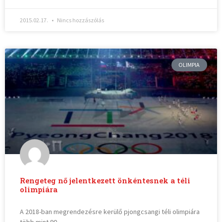
2015.02.17.
Nincs hozzászólás
OLIMPIA
Rengeteg nő jelentkezett önkéntesnek a téli
olimpiára
A 2018-ban megrendezésre kerülő pjongcsangi téli olimpiára