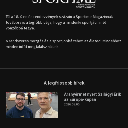
Túl a 18. X-en és rendezvények százain a Sportime Magazinnak
továbbra is a legfőbb célja, hogy a mindenki sportját minél
vonzóbbá tegye.
A rendszeres mozgás és a sport jobbá teheti az életed! Mindehhez
minden infót megtalálsz nálunk.
A legfrissebb hírek
Aranyérmet nyert Szilágyi Erik
az Európa-kupán
2026.08.05.