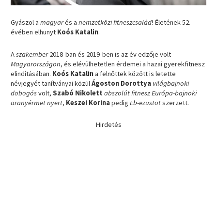
Gyászol a
magyar
és a
nemzetközi fitneszcsalád
! Életének 52.
évében elhunyt
Koós Katalin
.
A
szakember
2018-ban és 2019-ben is az év edzője volt
Magyarországon
, és elévülhetetlen érdemei a hazai gyerekfitnesz
elindításában.
Koós Katalin
a felnőttek között is letette
névjegyét tanítványai közül
Ágoston Dorottya
világbajnoki
dobogós
volt,
Szabó Nikolett
abszolút fitnesz Európa-bajnoki
aranyérmet nyert
,
Keszei Korina
pedig
Eb-ezüstöt
szerzett.
Hirdetés