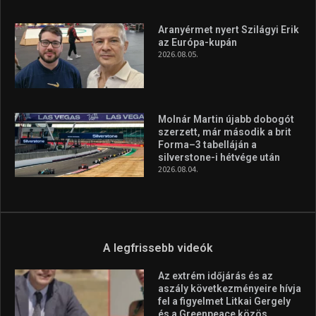
A rendszeres mozgás és a sport jobbá teheti az életed! Mindehhez
minden infót megtalálsz nálunk.
A legfrissebb hírek
Huszty Dániel irányítja a
magyar válogatottat a socca-
világbajnokságon
2026.08.07.
Aranyérmet nyert Szilágyi Erik
az Európa-kupán
2026.08.05.
Molnár Martin újabb dobogót