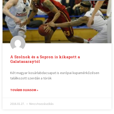
A Szolnok és a Sopron is kikapott a
Galatasaraytól
Két magyar kosárlabdacsapat is európai kupamérkőzésen
találkozott szerdán a török
TOVÁBB OLVASOM »
2016.01.27.
Nincs hozzászólás