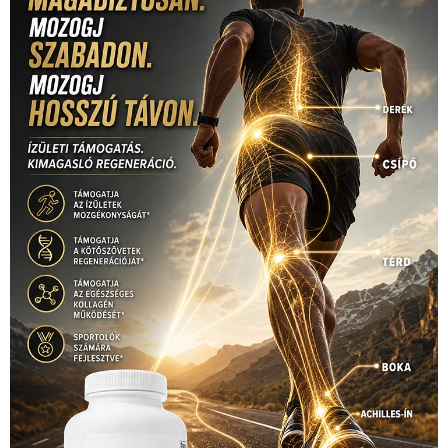
rio
Dakar Team
(132)
Rali Világbajnokság
(122)
Rendezvény
(142)
sport
(438)
2016
(373)
szabadidősport
Sportime Magazin
(128)
(316)
tenisz
(416)
Szalay Balázs
(126)
táplálkozás
(155)
utazás
Video
(247)
vitorlázás
(126)
világbajnokság
(162)
Világkupa
(129)
életmód
(416)
(222)
vívás
(174)
vízilabda
(197)
Érdi Mária
(130)
úszás
(361)
Hirdetés