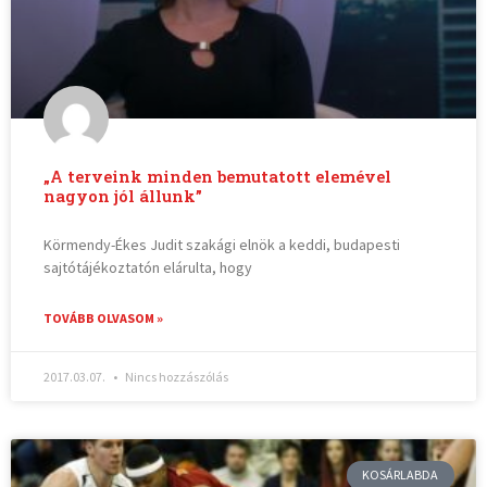
„A terveink minden bemutatott elemével
nagyon jól állunk”
Körmendy-Ékes Judit szakági elnök a keddi, budapesti
sajtótájékoztatón elárulta, hogy
TOVÁBB OLVASOM »
2017.03.07.
Nincs hozzászólás
KOSÁRLABDA