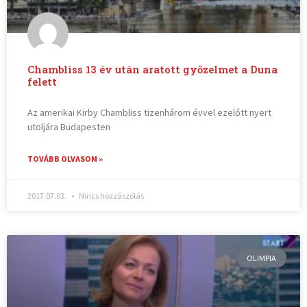
Chambliss 13 év után aratott győzelmet a Duna
felett
Az amerikai Kirby Chambliss tizenhárom évvel ezelőtt nyert
utoljára Budapesten
TOVÁBB OLVASOM »
2017.07.03.
Nincs hozzászólás
OLIMPIA