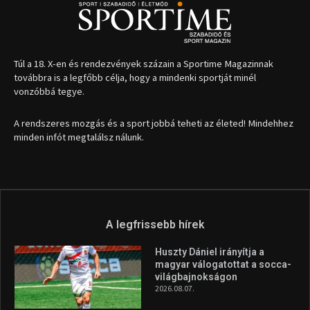
1035 Budapest, Miklós u. 7.
+36 30 471 1373
info (kukac) sportime.hu
Túl a 18. X-en és rendezvények százain a Sportime Magazinnak
továbbra is a legfőbb célja, hogy a mindenki sportját minél
vonzóbbá tegye.