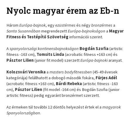
Nyolc magyar érem az Eb-n
Három
Európa-bajnok
, egy
ezüstérmes
és négy
bronzérmes
a
Santa Susannában
megrendezett
Európa-bajnokságon
a
Magyar
Fitness és Testépítő Szövetség
információi szerint.
A
spanyolországi kontinensbajnokságon
Bogdán Szofia
(artistic
fitness -163 cm),
Tomsits Linda
(acrobatic fitness +163 cm) és
Pásztor Lilien
(junior fit model) szerzett
Európa-bajnoki
aranyat.
Kolozsvári Veronika
a
masters bodyfitnessben
(45-49 évesek
kategóriája) felállhatott a dobogó második fokára,
Fürjes Adél
(acrobatic fitness +163 cm),
Bárdi Rebeka
(artistic fitness -163
cm),
Pásztor Lilien
(fit model -164 cm) és Bogdán Szofia (junior
artistic fitness) pedig egyaránt bronzérmet szerzett.
Az érmeken túl további 12 döntős helyezést értek el a
magyarok
Spanyolországban
.