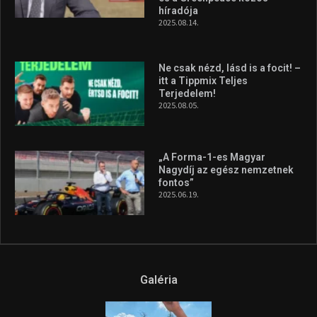
szerzett, már második a brit
Forma–3 tabelláján a
silverstone-i hétvége után
2026.08.04.
A legfrissebb videók
Az extrém időjárás és az
aszály következményeire hívja
fel a figyelmet Litkai Gergely
és a Greenpeace közös
híradója
2025.08.14.
Ne csak nézd, lásd is a focit! –
itt a Tippmix Teljes
Terjedelem!
2025.08.05.