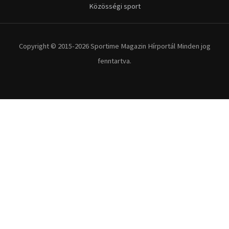
Kerékpár
Extrém Sportok
Fitnesz
Egyéb szabadidősport
Túra-Utazás
Lovassport
Közösségi sport
Copyright © 2015-2026 Sportime Magazin Hírportál Minden jog
fenntartva.