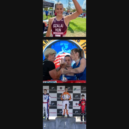
„A Forma-1-es Magyar
Nagydíj az egész nemzetnek
fontos”
2025.06.19.
Galéria