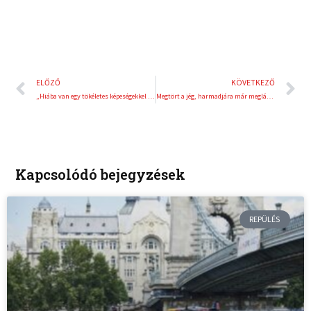
Előző
K
ELŐZŐ
KÖVETKEZŐ
„Hiába van egy tökéletes képeségekkel rendelkező sportolód, ha nem találod meg a motiváló erőt” – interjú Takács Péterrel
Megtört a jég, harmadjára már meglátta a kockás zászlót Farkas Kevin
Kapcsolódó bejegyzések
REPÜLÉS