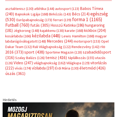
Címkék
Babos Tímea
asztalitenisz
(130)
atlétika
(144)
autosport
(123)
egészség
(240)
Bécs
(214)
Bajnokok Ligája
(168)
Birkózás
(143)
forma 1
(1165)
(530)
Európabajnokság
(173)
ferrari
(139)
Futball
(760)
futás
(305)
Hosszú Katinka
(186)
hungaroring
(181)
kickbox
(204)
Jégkorong
(148)
kajakkenu
(138)
karate
(168)
kézilabda
(448)
kosárlabda
(166)
Lewis Hamilton
(168)
magyar
Mercedes
(244)
labdarúgóválogatott
(148)
motorsport
(153)
Opel