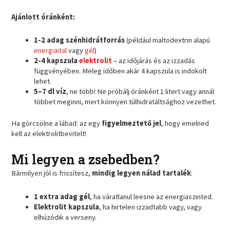
Ajánlott óránként:
1-2 adag szénhidrátforrás
(például maltodextrin alapú
energiaital
vagy
gél
)
2-4 kapszula
elektrolit
– az időjárás és az izzadás
függvényében. Meleg időben akár 4 kapszula is indokolt
lehet.
5–7 dl víz
, ne több! Ne próbálj óránként 1 litert vagy annál
többet meginni, mert könnyen túlhidratáltsághoz vezethet.
Ha görcsölne a lábad: az egy
figyelmeztető jel
, hogy emelned
kell az elektrolitbevitelt!
Mi legyen a zsebedben?
Bármilyen jól is frissítesz,
mindig legyen nálad tartalék
:
1 extra adag gél
, ha váratlanul leesne az energiaszinted.
Elektrolit kapszula
, ha hirtelen izzadtabb vagy, vagy
elhúzódik a verseny.