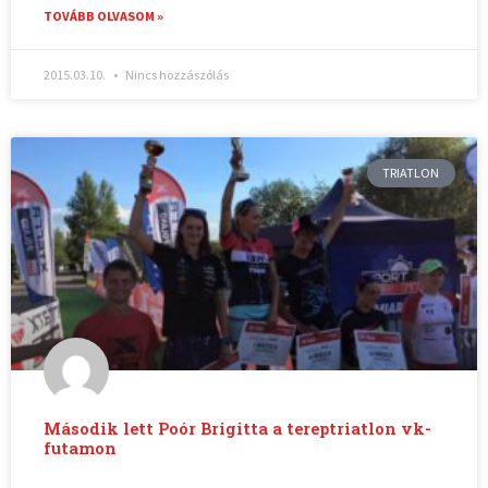
TOVÁBB OLVASOM »
2015.03.10.
Nincs hozzászólás
TRIATLON
Második lett Poór Brigitta a tereptriatlon vk-
futamon