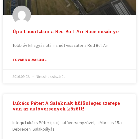
Újra Lausitzban a Red Bull Air Race mezőnye
Több év kihagyás után ismét visszatér a Red Bull Air
TOVÁBB OLVASOM »
2016.09.02.
Nincs hozzászólás
Lukács Péter: A Salaknak különleges szerepe
van az autóversenyek között!
Interjú Lukács Péter (Luxi) autóversenyzővel, a Március 15.-i
Debreceni Salakpályás