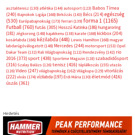
Babos Tímea
asztalitenisz
(130)
atlétika
(144)
autosport
(123)
egészség
(240)
Bécs
(214)
Bajnokok Ligája
(168)
Birkózás
(143)
forma 1
(1165)
(530)
Európabajnokság
(173)
ferrari
(139)
Futball
(760)
futás
(305)
Hosszú Katinka
(186)
hungaroring
(181)
kickbox
(204)
Jégkorong
(148)
kajakkenu
(138)
karate
(168)
kézilabda
(448)
kosárlabda
(166)
Lewis Hamilton
(168)
magyar
Mercedes
(244)
labdarúgóválogatott
(148)
motorsport
(153)
Opel
rio
Dakar Team
(132)
Rali Világbajnokság
(122)
Rendezvény
(142)
sport
(438)
2016
(373)
szabadidősport
Sportime Magazin
(128)
(316)
tenisz
(416)
Szalay Balázs
(126)
táplálkozás
(155)
utazás
Video
(247)
vitorlázás
(126)
világbajnokság
(162)
Világkupa
(129)
életmód
(416)
(222)
vívás
(174)
vízilabda
(197)
Érdi Mária
(130)
úszás
(361)
Hirdetés