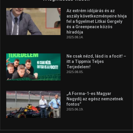
Az extrém időjárás és az
aszály következményeire hívja
fel a figyelmet Litkai Gergely
és a Greenpeace közös
híradója
2025.08.14.
Ne csak nézd, lásd is a focit! –
itt a Tippmix Teljes
Terjedelem!
2025.08.05.
„A Forma-1-es Magyar
Nagydíj az egész nemzetnek
fontos”
2025.06.19.