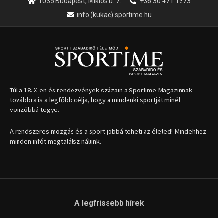
1035 Budapest, Miklós u. 7.
+36 30 471 1373
info (kukac) sportime.hu
Túl a 18. X-en és rendezvények százain a Sportime Magazinnak
továbbra is a legfőbb célja, hogy a mindenki sportját minél
vonzóbbá tegye.
A rendszeres mozgás és a sport jobbá teheti az életed! Mindehhez
minden infót megtalálsz nálunk.
A legfrissebb hírek