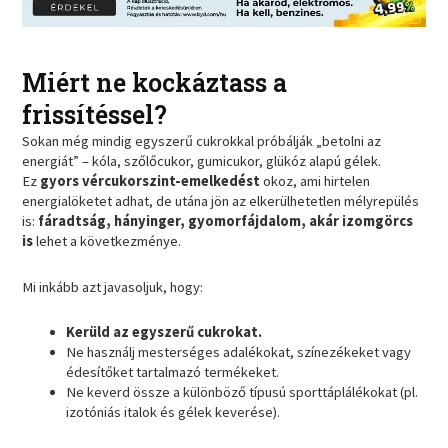
Miért ne kockáztass a
frissítéssel?
Sokan még mindig egyszerű cukrokkal próbálják „betolni az
energiát” – kóla, szőlőcukor, gumicukor, glükóz alapú gélek.
Ez
gyors vércukorszint-emelkedést
okoz, ami hirtelen
energialöketet adhat, de utána jön az elkerülhetetlen mélyrepülés
is:
fáradtság, hányinger, gyomorfájdalom, akár izomgörcs
is
lehet a következménye.
Mi inkább azt javasoljuk, hogy:
Kerüld az egyszerű cukrokat.
Ne használj mesterséges adalékokat, színezékeket vagy
édesítőket tartalmazó termékeket.
Ne keverd össze a különböző típusú sporttáplálékokat (pl.
izotóniás italok és gélek keverése).