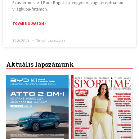
Ezüstérmes lett Poór Brigitta a lengyelországi tereptriatlon
világkupa-futamon.
TOVÁBB OLVASOM »
2016.08.08.
Nincs hozzászólás
Aktuális lapszámunk