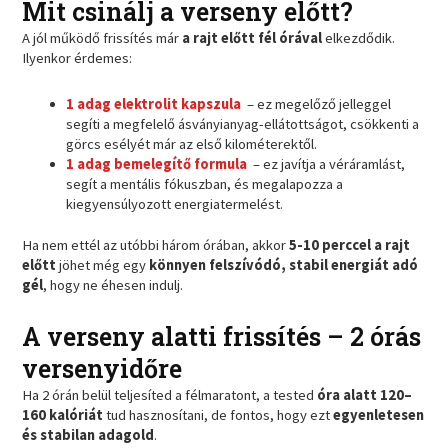
Mit csinálj a verseny előtt?
A jól működő frissítés már
a rajt előtt fél órával
elkezdődik.
Ilyenkor érdemes:
1 adag elektrolit kapszula
– ez megelőző jelleggel
segíti a megfelelő ásványianyag-ellátottságot, csökkenti a
görcs esélyét már az első kilométerektől.
1 adag bemelegítő formula
– ez javítja a véráramlást,
segít a mentális fókuszban, és megalapozza a
kiegyensúlyozott energiatermelést.
Ha nem ettél az utóbbi három órában, akkor
5-10 perccel a rajt
előtt
jöhet még egy
könnyen felszívódó, stabil energiát adó
gél
, hogy ne éhesen indulj.
A verseny alatti frissítés – 2 órás
versenyidőre
Ha 2 órán belül teljesíted a félmaratont, a tested
óra alatt 120–
160 kalóriát
tud hasznosítani, de fontos, hogy ezt
egyenletesen
és stabilan adagold
.