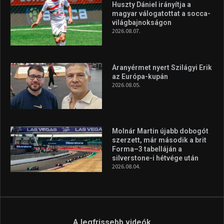
Huszty Dániel irányítja a
magyar válogatottat a socca-
világbajnokságon
2026.08.07.
Aranyérmet nyert Szilágyi Erik
az Európa-kupán
2026.08.05.
Molnár Martin újabb dobogót
szerzett, már második a brit
Forma–3 tabelláján a
silverstone-i hétvége után
2026.08.04.
A legfrissebb videók