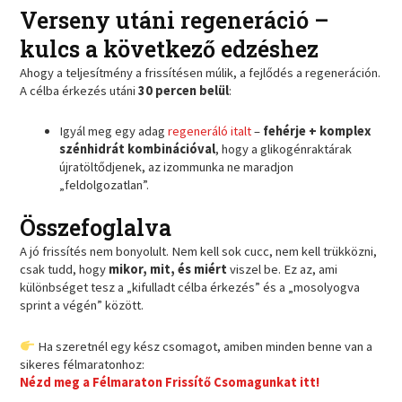
Verseny utáni regeneráció –
kulcs a következő edzéshez
Ahogy a teljesítmény a frissítésen múlik, a fejlődés a regeneráción.
A célba érkezés utáni
30 percen belül
:
Igyál meg egy adag
regeneráló italt
–
fehérje + komplex
szénhidrát kombinációval
, hogy a glikogénraktárak
újratöltődjenek, az izommunka ne maradjon
„feldolgozatlan”.
Összefoglalva
A jó frissítés nem bonyolult. Nem kell sok cucc, nem kell trükközni,
csak tudd, hogy
mikor, mit, és miért
viszel be. Ez az, ami
különbséget tesz a „kifulladt célba érkezés” és a „mosolyogva
sprint a végén” között.
Ha szeretnél egy kész csomagot, amiben minden benne van a
sikeres félmaratonhoz:
Nézd meg a Félmaraton Frissítő Csomagunkat itt!