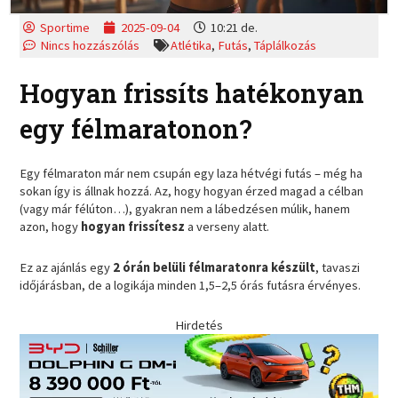
Sportime
2025-09-04
10:21 de.
Nincs hozzászólás
Atlétika
,
Futás
,
Táplálkozás
Hogyan frissíts hatékonyan
egy félmaratonon?
Egy félmaraton már nem csupán egy laza hétvégi futás – még ha
sokan így is állnak hozzá. Az, hogy hogyan érzed magad a célban
(vagy már félúton…), gyakran nem a lábedzésen múlik, hanem
azon, hogy
hogyan frissítesz
a verseny alatt.
Ez az ajánlás egy
2 órán belüli félmaratonra készült
, tavaszi
időjárásban, de a logikája minden 1,5–2,5 órás futásra érvényes.
Hirdetés