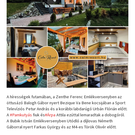
A hírességek futamában, a Zenthe Ferenc Emlékversenyben az
öttusázó Balogh Gábor nyert Bezique Va Bene kocsijában a Sport
Televíziós Petur András és a korábbi labdarúgó Urbán Flórián előtt.
A
#Pamkutyás
fiuk és
#Árpa
Attila ezúttal lemaradtak a dobogóról.
A Bubik István Emlékversenyben Utódló a díjlovas Németh
Gáborral nyert Farkas György és az M4-es Török Olivér előtt.