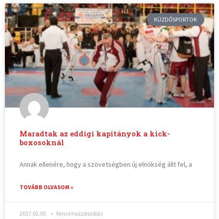
KÜZDŐSPORTOK
Maradtak az eddigi kapitányok a kick-
boxosoknál
Annak ellenére, hogy a szövetségben új elnökség állt fel, a
TOVÁBB OLVASOM »
2017.02.03.
Nincs hozzászólás