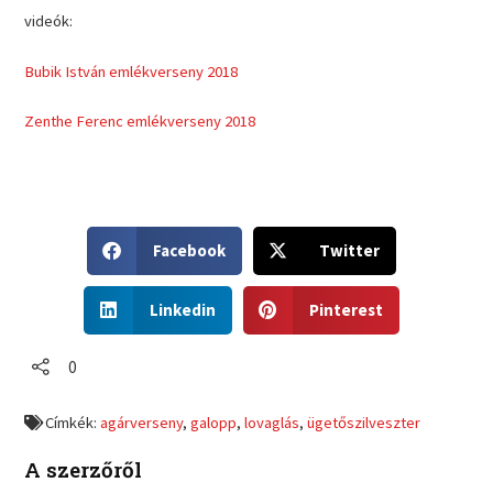
videók:
Bubik István emlékverseny 2018
Zenthe Ferenc emlékverseny 2018
S
S
Facebook
Twitter
h
h
a
a
S
S
r
r
Linkedin
Pinterest
h
h
e
e
a
a
o
o
r
r
0
n
n
e
e
f
t
o
o
a
w
Címkék:
agárverseny
,
galopp
,
lovaglás
,
ügetőszilveszter
n
n
c
i
l
p
e
t
A szerzőről
i
i
b
t