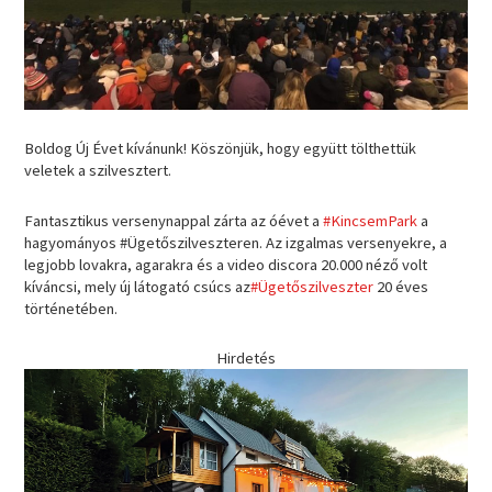
Boldog Új Évet kívánunk! Köszönjük, hogy együtt tölthettük
veletek a szilvesztert.
Fantasztikus versenynappal zárta az óévet a
#KincsemPark
a
hagyományos #Ügetőszilveszteren. Az izgalmas versenyekre, a
legjobb lovakra, agarakra és a video discora 20.000 néző volt
kíváncsi, mely új látogató csúcs az
#Ügetőszilveszter
20 éves
történetében.
Hirdetés