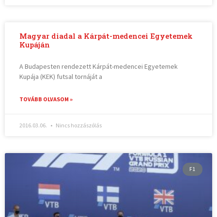
Magyar diadal a Kárpát-medencei Egyetemek
Kupáján
A Budapesten rendezett Kárpát-medencei Egyetemek
Kupája (KEK) futsal tornáját a
TOVÁBB OLVASOM »
2016.03.06.
Nincs hozzászólás
F1