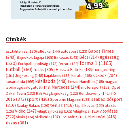
Címkék
Babos Tímea
asztalitenisz
(130)
atlétika
(144)
autosport
(123)
egészség
(240)
Bécs
(214)
Bajnokok Ligája
(168)
Birkózás
(143)
forma 1
(1165)
(530)
Európabajnokság
(173)
ferrari
(139)
Futball
(760)
futás
(305)
Hosszú Katinka
(186)
hungaroring
(181)
kickbox
(204)
Jégkorong
(148)
kajakkenu
(138)
karate
(168)
kézilabda
(448)
kosárlabda
(166)
Lewis Hamilton
(168)
magyar
Mercedes
(244)
labdarúgóválogatott
(148)
motorsport
(153)
Opel
rio
Dakar Team
(132)
Rali Világbajnokság
(122)
Rendezvény
(142)
sport
(438)
2016
(373)
szabadidősport
Sportime Magazin
(128)
(316)
tenisz
(416)
Szalay Balázs
(126)
táplálkozás
(155)
utazás
Video
(247)
vitorlázás
(126)
világbajnokság
(162)
Világkupa
(129)
életmód
(416)
(222)
vívás
(174)
vízilabda
(197)
Érdi Mária
(130)
úszás
(361)