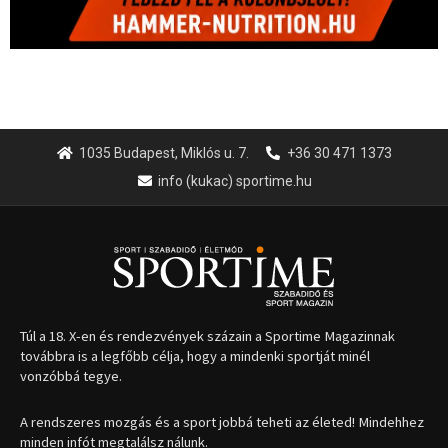
1035 Budapest, Miklós u. 7.
+36 30 471 1373
info (kukac) sportime.hu
Túl a 18. X-en és rendezvények százain a Sportime Magazinnak
továbbra is a legfőbb célja, hogy a mindenki sportját minél
vonzóbbá tegye.
A rendszeres mozgás és a sport jobbá teheti az életed! Mindehhez
minden infót megtalálsz nálunk.