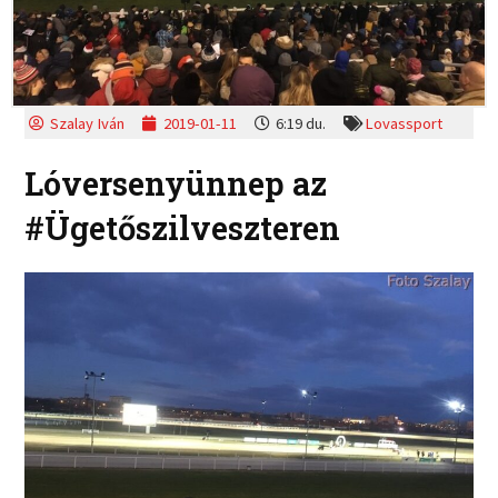
Szalay Iván
2019-01-11
6:19 du.
Lovassport
Lóversenyünnep az
#Ügetőszilveszteren