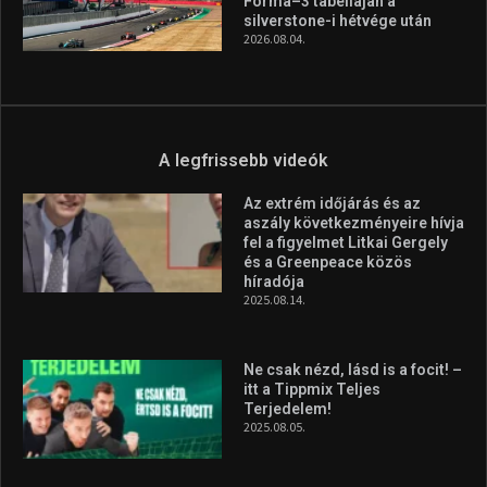
Forma–3 tabelláján a
silverstone-i hétvége után
2026.08.04.
A legfrissebb videók
Az extrém időjárás és az
aszály következményeire hívja
fel a figyelmet Litkai Gergely
és a Greenpeace közös
híradója
2025.08.14.
Ne csak nézd, lásd is a focit! –
itt a Tippmix Teljes
Terjedelem!
2025.08.05.