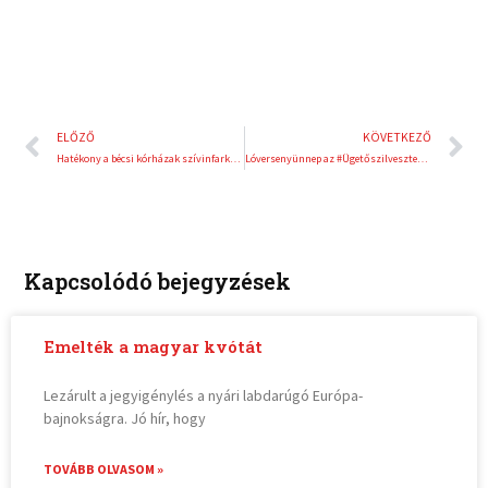
Előző
K
ELŐZŐ
KÖVETKEZŐ
Hatékony a bécsi kórházak szívinfarktus-hálózata
Lóversenyünnep az #Ügetőszilveszteren
Kapcsolódó bejegyzések
Emelték a magyar kvótát
Lezárult a jegyigénylés a nyári labdarúgó Európa-
bajnokságra. Jó hír, hogy
TOVÁBB OLVASOM »