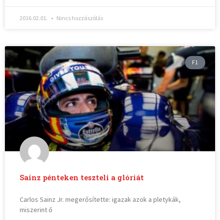
2016.02.01.
Nincs hozzászólás
F1
Sainz pénteken teszteli a glóriát
Carlos Sainz Jr. megerősítette: igazak azok a pletykák,
miszerint ő