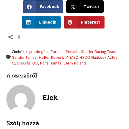
S
S
Facebook
Twitter
h
h
a
a
S
S
r
r
Linkedin
Pinterest
h
h
e
e
a
a
o
o
r
r
0
n
n
e
e
f
t
o
o
a
w
Címkék:
díjátadó gála
,
Formula Renault
,
Gender Racing Team
,
n
n
c
i
Gender Tamás
,
Hefler Róbert
,
MNASZ HEDO Hankook Autós
l
p
e
t
Gyorsasági OB
,
Rónai Tamás
,
Stern Roland
i
i
b
t
n
n
o
e
A szerzőről
k
t
o
r
e
e
k
d
r
i
e
Elek
n
s
t
Szólj hozzá