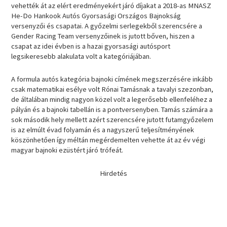
vehették át az elért eredményekért járó díjakat a 2018-as MNASZ
He-Do Hankook Autós Gyorsasági Országos Bajnokság
versenyzői és csapatai. A győzelmi serlegekből szerencsére a
Gender Racing Team versenyzőinek is jutott bőven, hiszen a
csapat az idei évben is a hazai gyorsasági autósport
legsikeresebb alakulata volt a kategóriájában.
A formula autós kategória bajnoki címének megszerzésére inkább
csak matematikai esélye volt Rónai Tamásnak a tavalyi szezonban,
de általában mindig nagyon közel volt a legerősebb ellenfeléhez a
pályán és a bajnoki tabellán is a pontversenyben. Tamás számára a
sok második hely mellett azért szerencsére jutott futamgyőzelem
is az elmúlt évad folyamán és a nagyszerű teljesítményének
köszönhetően így méltán megérdemelten vehette át az év végi
magyar bajnoki ezüstért járó trófeát.
Hirdetés