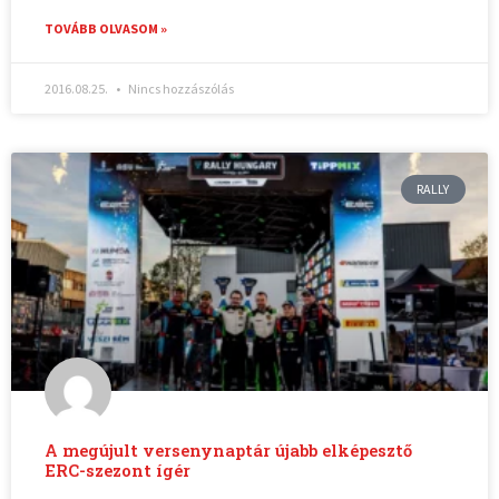
TOVÁBB OLVASOM »
2016.08.25.
Nincs hozzászólás
RALLY
A megújult versenynaptár újabb elképesztő
ERC-szezont ígér