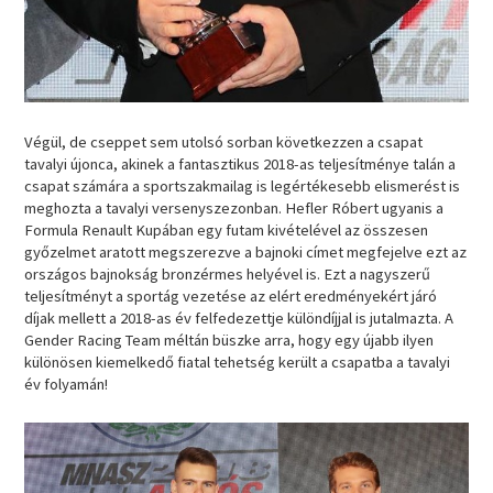
Végül, de cseppet sem utolsó sorban következzen a csapat
tavalyi újonca, akinek a fantasztikus 2018-as teljesítménye talán a
csapat számára a sportszakmailag is legértékesebb elismerést is
meghozta a tavalyi versenyszezonban. Hefler Róbert ugyanis a
Formula Renault Kupában egy futam kivételével az összesen
győzelmet aratott megszerezve a bajnoki címet megfejelve ezt az
országos bajnokság bronzérmes helyével is. Ezt a nagyszerű
teljesítményt a sportág vezetése az elért eredményekért járó
díjak mellett a 2018-as év felfedezettje különdíjjal is jutalmazta. A
Gender Racing Team méltán büszke arra, hogy egy újabb ilyen
különösen kiemelkedő fiatal tehetség került a csapatba a tavalyi
év folyamán!