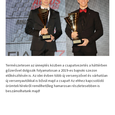
Természetesen az ünneplés közben a csapatvezetés a háttérben
gőzerővel dolgozik folyamatosan a 2019-es bajnoki szezon
előkészítésén is. Az idei évben több új versenyzővel és várhatóan
új versenyautókkal is bővül majd a csapat! Az ehhez kapcsolódó
örömteli hírekről remélhetőleg hamarosan részletesebben is
beszámolhatunk majd!