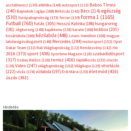
Babos Tímea
asztalitenisz
(130)
atlétika
(144)
autosport
(123)
egészség
(240)
Bécs
(214)
Bajnokok Ligája
(168)
Birkózás
(143)
forma 1
(1165)
(530)
Európabajnokság
(173)
ferrari
(139)
Futball
(760)
futás
(305)
Hosszú Katinka
(186)
hungaroring
(181)
kickbox
(205)
Jégkorong
(148)
kajakkenu
(138)
karate
(168)
kézilabda
(448)
kosárlabda
(166)
Lewis Hamilton
(168)
magyar
Mercedes
(244)
labdarúgóválogatott
(148)
motorsport
(153)
Opel
rio
Dakar Team
(132)
Rali Világbajnokság
(122)
Rendezvény
(142)
sport
(438)
2016
(373)
szabadidősport
Sportime Magazin
(128)
(317)
tenisz
(416)
Szalay Balázs
(126)
táplálkozás
(155)
utazás
Video
(247)
vitorlázás
(126)
világbajnokság
(162)
Világkupa
(129)
életmód
(416)
(222)
vívás
(174)
vízilabda
(197)
Érdi Mária
(130)
úszás
(361)
Hirdetés