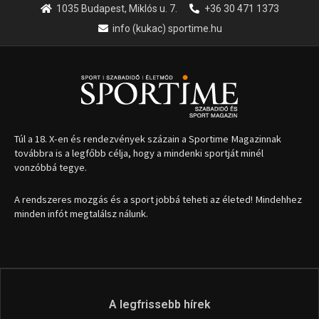
1035 Budapest, Miklós u. 7.
+36 30 471 1373
info (kukac) sportime.hu
Túl a 18. X-en és rendezvények százain a Sportime Magazinnak
továbbra is a legfőbb célja, hogy a mindenki sportját minél
vonzóbbá tegye.
A rendszeres mozgás és a sport jobbá teheti az életed! Mindehhez
minden infót megtalálsz nálunk.
A legfrissebb hírek