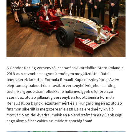
A Gender Racing versenyzői csapatának korelnöke Stern Roland a
2018-as szezonban nagyon keményen megküzdött a fiatal
tinédzserek között a Formula Renault Kupa mezőnyében. Az év
eleji komoly baleset és a további versenyhétvégéken is főleg
technikai gondokban felbukkanó hullámvölgyek ellenére szó
szerint az utolsó pillanatig versenyben tudott lenni a Formula
Renault Kupa bajnoki ezüstérméért és a Hungaroringen az utolsó
futamon sikerült is megszereznie azt! Ez az eredmény kiváló
motiváció az idei évadra, melyben Roland számára egy újabb régi
nagy álom válhat valóra az imádott sportágában!