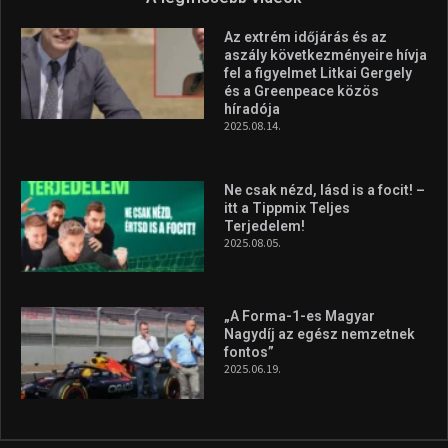
Az extrém időjárás és az
aszály következményeire hívja
fel a figyelmet Litkai Gergely
és a Greenpeace közös
híradója
2025.08.14.
Ne csak nézd, lásd is a focit! –
itt a Tippmix Teljes
Terjedelem!
2025.08.05.
„A Forma-1-es Magyar
Nagydíj az egész nemzetnek
fontos”
2025.06.19.