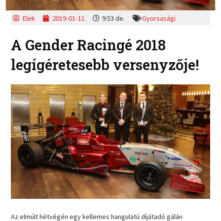
Elek
2019-01-11
9:53 de.
Gyorsasági
A Gender Racingé 2018
legígéretesebb versenyzője!
Az elmúlt hétvégén egy kellemes hangulatú díjátadó gálán