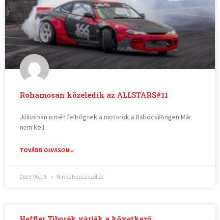
Rohamosan közeledik az ALLSTARS#11
Júliusban ismét felbőgnek a motorok a RabócsiRingen Már
nem kell
TOVÁBB OLVASOM »
2023.06.19.
Nincs hozzászólás
Heffler Tiborék várják a következő