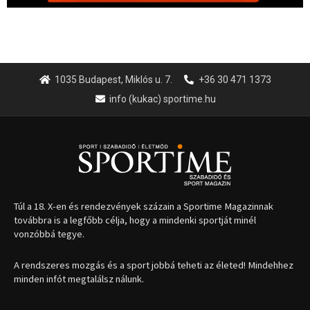
1035 Budapest, Miklós u. 7.
+36 30 471 1373
info (kukac) sportime.hu
Túl a 18. X-en és rendezvények százain a Sportime Magazinnak
továbbra is a legfőbb célja, hogy a mindenki sportját minél
vonzóbbá tegye.
A rendszeres mozgás és a sport jobbá teheti az életed! Mindehhez
minden infót megtalálsz nálunk.