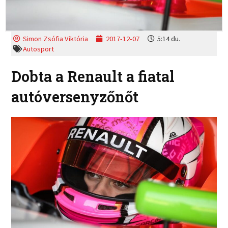
Simon Zsófia Viktória
2017-12-07
5:14 du.
Autosport
Dobta a Renault a fiatal
autóversenyzőnőt