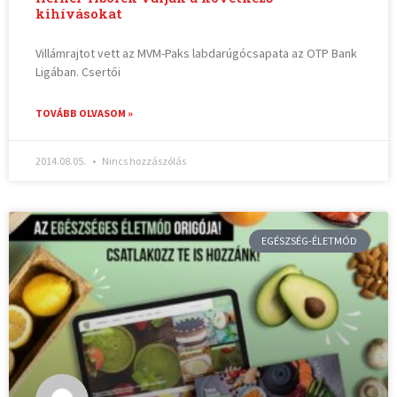
kihívásokat
Villámrajtot vett az MVM-Paks labdarúgócsapata az OTP Bank
Ligában. Csertői
TOVÁBB OLVASOM »
2014.08.05.
Nincs hozzászólás
EGÉSZSÉG-ÉLETMÓD