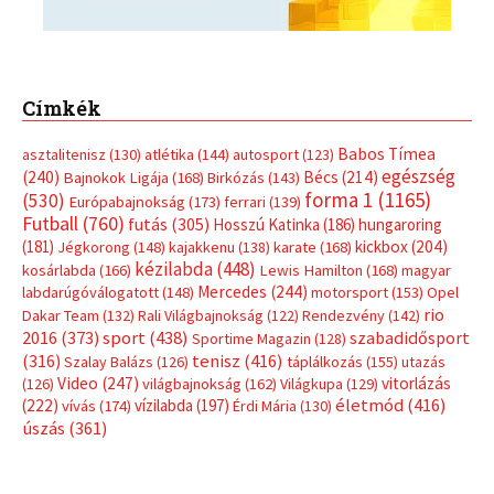
Címkék
Babos Tímea
asztalitenisz
(130)
atlétika
(144)
autosport
(123)
egészség
(240)
Bécs
(214)
Bajnokok Ligája
(168)
Birkózás
(143)
forma 1
(1165)
(530)
Európabajnokság
(173)
ferrari
(139)
Futball
(760)
futás
(305)
Hosszú Katinka
(186)
hungaroring
(181)
kickbox
(204)
Jégkorong
(148)
kajakkenu
(138)
karate
(168)
kézilabda
(448)
kosárlabda
(166)
Lewis Hamilton
(168)
magyar
Mercedes
(244)
labdarúgóválogatott
(148)
motorsport
(153)
Opel
rio
Dakar Team
(132)
Rali Világbajnokság
(122)
Rendezvény
(142)
sport
(438)
2016
(373)
szabadidősport
Sportime Magazin
(128)
(316)
tenisz
(416)
Szalay Balázs
(126)
táplálkozás
(155)
utazás
Video
(247)
vitorlázás
(126)
világbajnokság
(162)
Világkupa
(129)
életmód
(416)
(222)
vívás
(174)
vízilabda
(197)
Érdi Mária
(130)
úszás
(361)