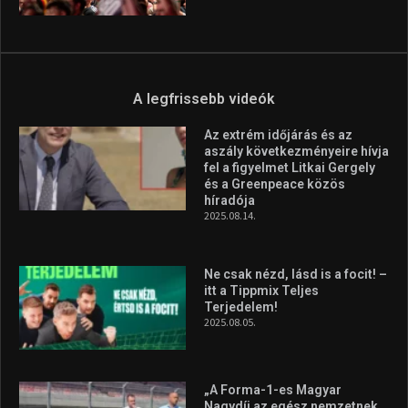
A legfrissebb videók
Az extrém időjárás és az
aszály következményeire hívja
fel a figyelmet Litkai Gergely
és a Greenpeace közös
híradója
2025.08.14.
Ne csak nézd, lásd is a focit! –
itt a Tippmix Teljes
Terjedelem!
2025.08.05.
„A Forma-1-es Magyar
Nagydíj az egész nemzetnek