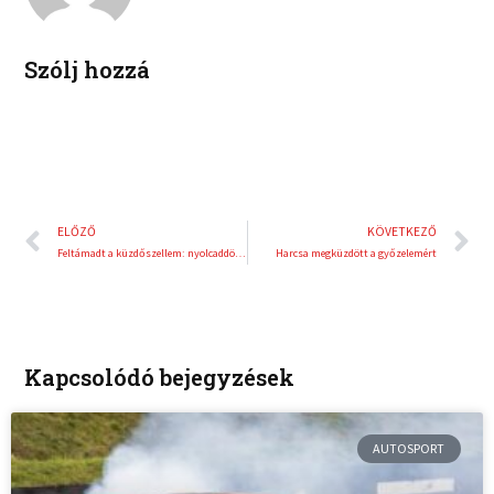
n
s
t
Szólj hozzá
Előző
K
ELŐZŐ
KÖVETKEZŐ
Feltámadt a küzdőszellem: nyolcaddöntős a magyar válogatott!
Harcsa megküzdött a győzelemért
Kapcsolódó bejegyzések
AUTOSPORT