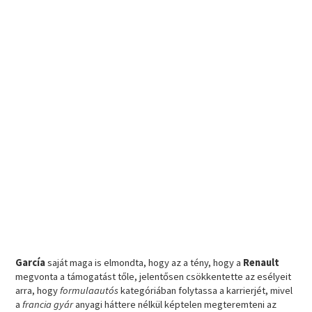
García
saját maga is elmondta, hogy az a tény, hogy a
Renault
megvonta a támogatást tőle, jelentősen csökkentette az esélyeit
arra, hogy
formulaautós
kategóriában folytassa a karrierjét, mivel
a
francia gyár
anyagi háttere nélkül képtelen megteremteni az