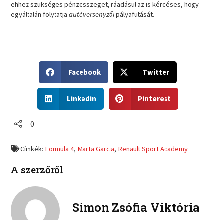
ehhez szükséges pénzösszeget, ráadásul az is kérdéses, hogy
egyáltalán folytatja
autóversenyzői
pályafutását.
S
S
Facebook
Twitter
h
h
a
a
S
S
r
r
Linkedin
Pinterest
h
h
e
e
a
a
o
o
r
r
0
n
n
e
e
f
t
o
o
a
w
Címkék:
Formula 4
,
Marta Garcia
,
Renault Sport Academy
n
n
c
i
l
p
e
t
A szerzőről
i
i
b
t
n
n
o
e
k
t
o
r
e
e
Simon Zsófia Viktória
k
d
r
i
e