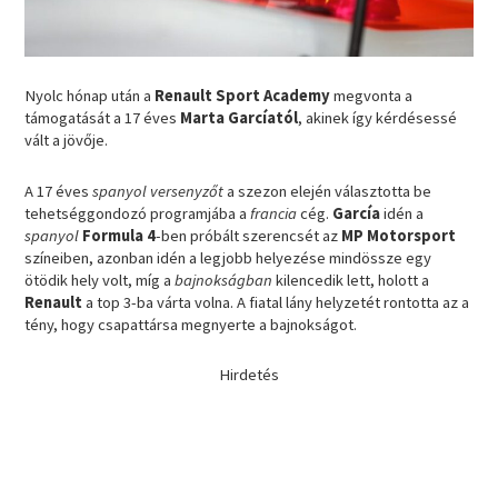
Nyolc hónap után a
Renault Sport Academy
megvonta a
támogatását a 17 éves
Marta Garcíatól
, akinek így kérdésessé
vált a jövője.
A 17 éves
spanyol versenyzőt
a szezon elején választotta be
tehetséggondozó programjába a
francia
cég.
García
idén a
spanyol
Formula 4
-ben próbált szerencsét az
MP Motorsport
színeiben, azonban idén a legjobb helyezése mindössze egy
ötödik hely volt, míg a
bajnokságban
kilencedik lett, holott a
Renault
a top 3-ba várta volna. A fiatal lány helyzetét rontotta az a
tény, hogy csapattársa megnyerte a bajnokságot.
Hirdetés