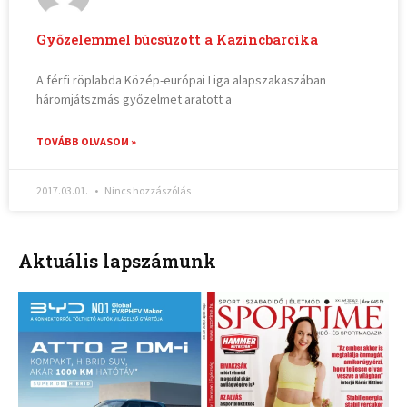
Győzelemmel búcsúzott a Kazincbarcika
A férfi röplabda Közép-európai Liga alapszakaszában
háromjátszmás győzelmet aratott a
TOVÁBB OLVASOM »
2017.03.01.
Nincs hozzászólás
Aktuális lapszámunk