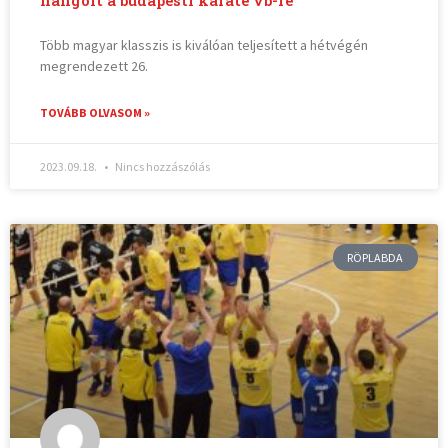
hangolt a budapesti karate vb-re
Több magyar klasszis is kiválóan teljesített a hétvégén
megrendezett 26.
TOVÁBB OLVASOM »
2023.09.18.
Nincs hozzászólás
RÖPLABDA