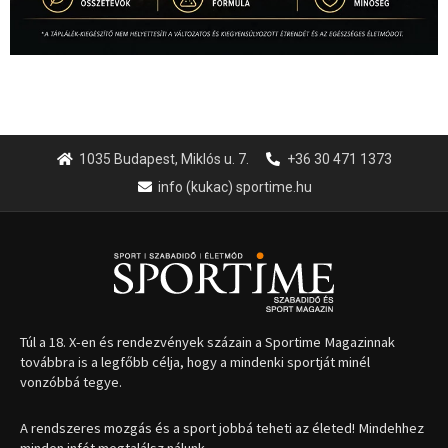
1035 Budapest, Miklós u. 7.
+36 30 471 1373
info (kukac) sportime.hu
Túl a 18. X-en és rendezvények százain a Sportime Magazinnak
továbbra is a legfőbb célja, hogy a mindenki sportját minél
vonzóbbá tegye.
A rendszeres mozgás és a sport jobbá teheti az életed! Mindehhez
minden infót megtalálsz nálunk.