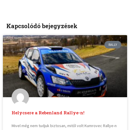
Kapcsolódó bejegyzések
RALLY
Helycsere a Rebenland Rallye-n!
Mivel még nem tudjuk biztosan, mitől volt Kumrovec Rallye-n