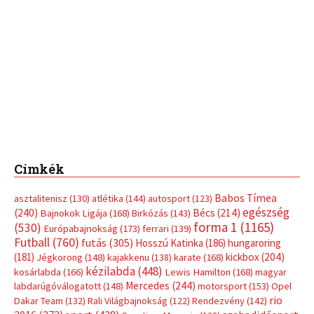
Címkék
Babos Tímea
asztalitenisz
(130)
atlétika
(144)
autosport
(123)
egészség
(240)
Bécs
(214)
Bajnokok Ligája
(168)
Birkózás
(143)
forma 1
(1165)
(530)
Európabajnokság
(173)
ferrari
(139)
Futball
(760)
futás
(305)
Hosszú Katinka
(186)
hungaroring
(181)
kickbox
(204)
Jégkorong
(148)
kajakkenu
(138)
karate
(168)
kézilabda
(448)
kosárlabda
(166)
Lewis Hamilton
(168)
magyar
Mercedes
(244)
labdarúgóválogatott
(148)
motorsport
(153)
Opel
rio
Dakar Team
(132)
Rali Világbajnokság
(122)
Rendezvény
(142)