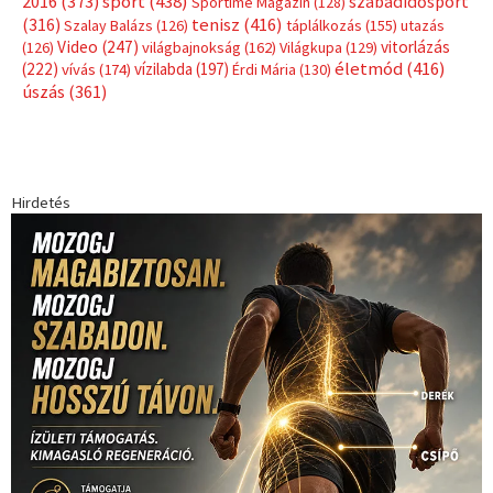
sport
(438)
2016
(373)
szabadidősport
Sportime Magazin
(128)
(316)
tenisz
(416)
Szalay Balázs
(126)
táplálkozás
(155)
utazás
Video
(247)
vitorlázás
(126)
világbajnokság
(162)
Világkupa
(129)
életmód
(416)
(222)
vívás
(174)
vízilabda
(197)
Érdi Mária
(130)
úszás
(361)
Hirdetés