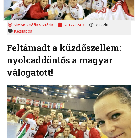
Simon Zsófia Viktória
2017-12-07
3:13 du.
Kézilabda
Feltámadt a küzdőszellem:
nyolcaddöntős a magyar
válogatott!