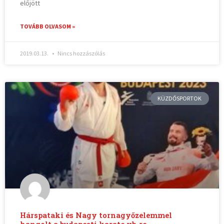
előjött
TOVÁBB OLVASOM »
2019.03.13.
Nincs hozzászólás
KÜZDŐSPORTOK
Hárspataki és Nagy tornagyőzelemmel