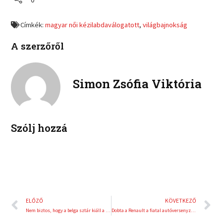
n
n
e
e
f
t
o
o
a
w
Címkék:
magyar női kézilabdaválogatott
,
világbajnokság
n
n
c
i
l
p
e
t
A szerzőről
i
i
b
t
n
n
o
e
k
t
o
r
e
e
Simon Zsófia Viktória
k
d
r
i
e
n
s
t
Szólj hozzá
Előző
K
ELŐZŐ
KÖVETKEZŐ
Nem biztos, hogy a belga sztár kiáll a magyarok ellen
Dobta a Renault a fiatal autóversenyzőnőt