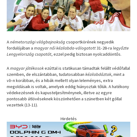
A
németországi világbajnokság
csoportkörének negyedik
fordulójában a
magyar női kézilabda-válogatott
31-28-ra
legyőzte
Lengyelország csapatát
, ezzel pedig biztosan nyolcaddöntős.
A
magyar játékosok
ezúttal is statikusan támadtak felállt védőfallal
szemben, de elszántabban, tudatosabban
kézilabdáztak
, mint a
vb
-n korábban, és a hibák mellett olyan leleményes, extra
megoldásaik is voltak, amelyek eddig hiányoztak tőlük. A hatékony
védekezésnek és kapusteljesítménynek, illetve az egyre
pontosabb átlövéseknek köszönhetően a szünetben két góllal
vezettek (13-11).
Hirdetés