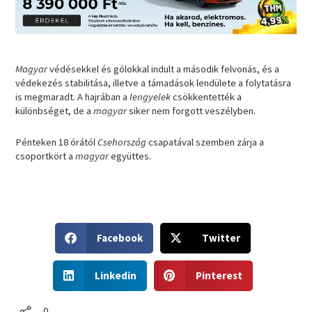
Magyar
védésekkel és gólokkal indult a második felvonás, és a
védekezés stabilitása, illetve a támadások lendülete a folytatásra
is megmaradt. A hajrában a
lengyelek
csökkentették a
különbséget, de a
magyar
siker nem forgott veszélyben.
Pénteken 18 órától
Csehország
csapatával szemben zárja a
csoportkört a
magyar
együttes.
S
S
Facebook
Twitter
h
h
a
a
S
S
r
r
Linkedin
Pinterest
h
h
e
e
a
a
o
o
r
r
0