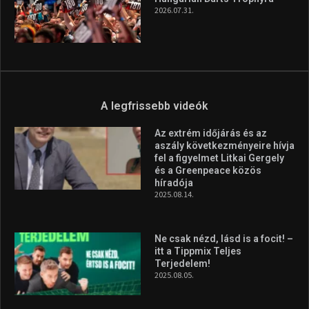
2026.07.31.
A legfrissebb videók
Az extrém időjárás és az
aszály következményeire hívja
fel a figyelmet Litkai Gergely
és a Greenpeace közös
híradója
2025.08.14.
Ne csak nézd, lásd is a focit! –
itt a Tippmix Teljes
Terjedelem!
2025.08.05.