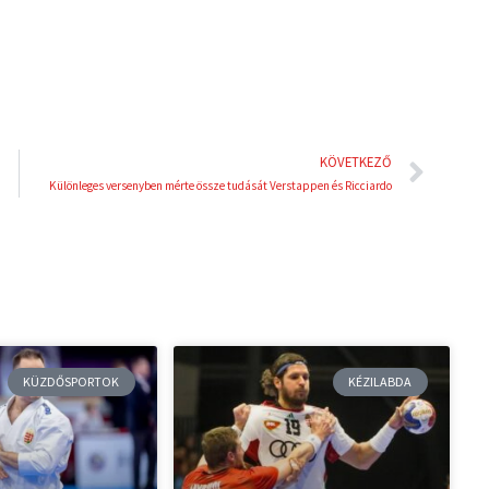
t
Köve
KÖVETKEZŐ
Különleges versenyben mérte össze tudását Verstappen és Ricciardo
KÜZDŐSPORTOK
KÉZILABDA