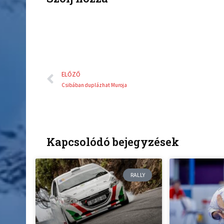
Előző
ELŐZŐ
Csibában duplázhat Muroja
Kapcsolódó bejegyzések
RALLY