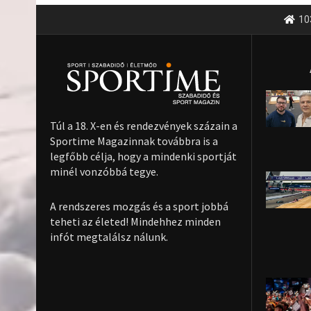
10
Túl a 18. X-en és rendezvények százain a
Sportime Magazinnak továbbra is a
legfőbb célja, hogy a mindenki sportját
minél vonzóbbá tegye.
A rendszeres mozgás és a sport jobbá
teheti az életed! Mindehhez minden
infót megtalálsz nálunk.