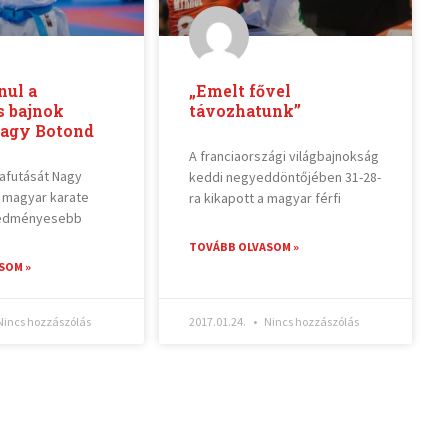
nul a
„Emelt fővel
s bajnok
távozhatunk”
Nagy Botond
A franciaországi világbajnokság
yafutását Nagy
keddi negyeddöntőjében 31-28-
a magyar karate
ra kikapott a magyar férfi
redményesebb
TOVÁBB OLVASOM »
SOM »
incs hozzászólás
2017.01.24.
Nincs hozzászólás