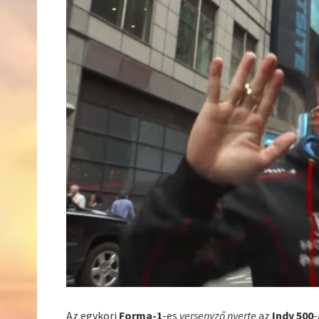
Az egykori
Forma-1
-es
versenyző
nyerte
az
Indy 500
-