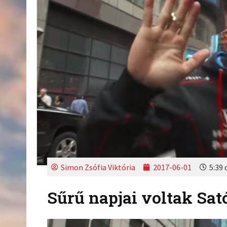
Simon Zsófia Viktória
2017-06-01
5:39 
Sűrű napjai voltak Sa