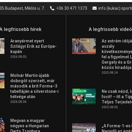
35 Budapest, Miklós u. 7.
+36 30 471 1373
info (kukac) spor
A legfrissebb hírek
A legfrissebb vide
Aranyérmet nyert
Az extrém időjá
Szilágyi Erik az Európa-
aszály
kupán
következményei
2026.08.05.
fel a figyelmet 
Gergely és a G
közös híradója
2025.08.14.
Molnár Martin újabb
dobogót szerzett, már
második a brit Forma–3
tabelláján a silverstone-i
Ne csak nézd, l
hétvége után
focit! – itt a Ti
2026.08.04.
Teljes Terjede
2025.08.05.
Megvan a magyar
négyes a Hungarian
„A Forma-1-es
Darts Trophyra
Nagydíj az egé