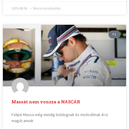
2015.08.09.
Nincs hozzászólás
F1
Massát nem vonzza a NASCAR
Felipe Massa még mindig boldognak és motiváltnak érzi
magát annak