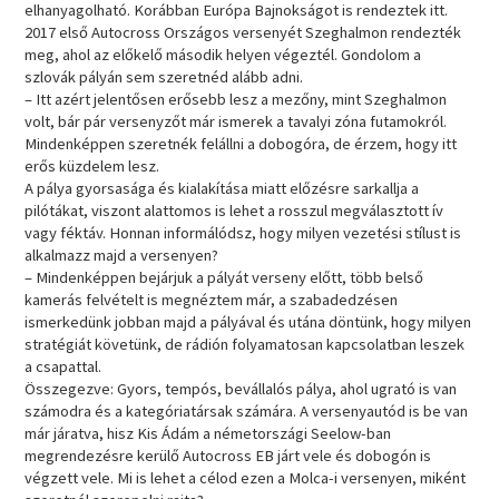
elhanyagolható. Korábban Európa Bajnokságot is rendeztek itt.
2017 első Autocross Országos versenyét Szeghalmon rendezték
meg, ahol az előkelő második helyen végeztél. Gondolom a
szlovák pályán sem szeretnéd alább adni.
– Itt azért jelentősen erősebb lesz a mezőny, mint Szeghalmon
volt, bár pár versenyzőt már ismerek a tavalyi zóna futamokról.
Mindenképpen szeretnék felállni a dobogóra, de érzem, hogy itt
erős küzdelem lesz.
A pálya gyorsasága és kialakítása miatt előzésre sarkallja a
pilótákat, viszont alattomos is lehet a rosszul megválasztott ív
vagy féktáv. Honnan informálódsz, hogy milyen vezetési stílust is
alkalmazz majd a versenyen?
– Mindenképpen bejárjuk a pályát verseny előtt, több belső
kamerás felvételt is megnéztem már, a szabadedzésen
ismerkedünk jobban majd a pályával és utána döntünk, hogy milyen
stratégiát követünk, de rádión folyamatosan kapcsolatban leszek
a csapattal.
Összegezve: Gyors, tempós, bevállalós pálya, ahol ugrató is van
számodra és a kategóriatársak számára. A versenyautód is be van
már járatva, hisz Kis Ádám a németországi Seelow-ban
megrendezésre kerülő Autocross EB járt vele és dobogón is
végzett vele. Mi is lehet a célod ezen a Molca-i versenyen, miként