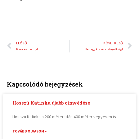
t
Előző
K
ELŐZŐ
KÖVETKEZŐ
Pokol és menny!
Kell egy kis visszafogottság!
Kapcsolódó bejegyzések
Hosszú Katinka újabb címvédése
Hosszú Katinka a 200 méter után 400 méter vegyesen is
TOVÁBB OLVASOM »