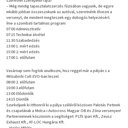
szeretnél szerepelni rajta?
– Még mindig tapasztalatszerzés fázisában vagyunk, de egyre
inkább jobban összeszokunk az autóval, szeretnénk élvezni a
versenyt, de mindent megteszek egy dobogós helyezésért.
Íme a szombati tartalmas program:
07:00 Adminisztratív
07:15 Technikai átvétel
11:30 Szabadedzés
13:00 1. mért edzés
15:00 2. mért edzés
17:00 1. előfutam
Vasárnap sem fogtok unatkozni, hisz reggel már a pályán s a
Mitsubishi Colt EVO-ban leszel.
08:00 2. előfutam
10:00 3.előfutam
13:00 Elődöntők
14:15 Döntők
Szurkoljunk ki itthonról ki a pálya széléről közösen Palotás Petinek
és csapatának a Molca-i Autocross Magyar OB és Zóna versenyen!
Partnereimnek köszönöm a segítséget: PLTS Ipari Kft., Zeusz
Exhaust Kft., AT-LOC Hungária Kft.
– Hajósi Miklós –