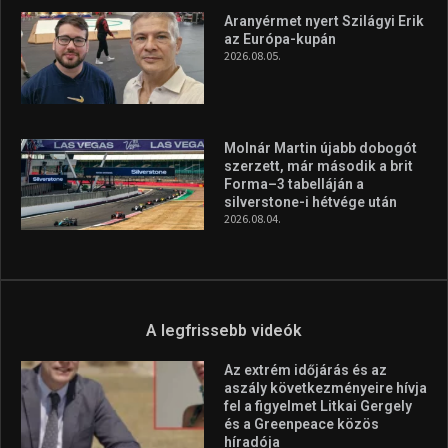
Aranyérmet nyert Szilágyi Erik
az Európa-kupán
2026.08.05.
Molnár Martin újabb dobogót
szerzett, már második a brit
Forma–3 tabelláján a
silverstone-i hétvége után
2026.08.04.
A legfrissebb videók
Az extrém időjárás és az
aszály következményeire hívja
fel a figyelmet Litkai Gergely
és a Greenpeace közös
híradója