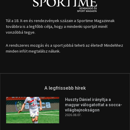
Túl a 18. X-en és rendezvények százain a Sportime Magazinnak
továbbra is a legfőbb célja, hogy a mindenki sportját minél
vonzóbbá tegye.
A rendszeres mozgás és a sport jobbá teheti az életed! Mindehhez
minden infót megtalálsz nálunk.
A legfrissebb hírek
Huszty Dániel irányítja a
magyar válogatottat a socca-
világbajnokságon
2026.08.07.