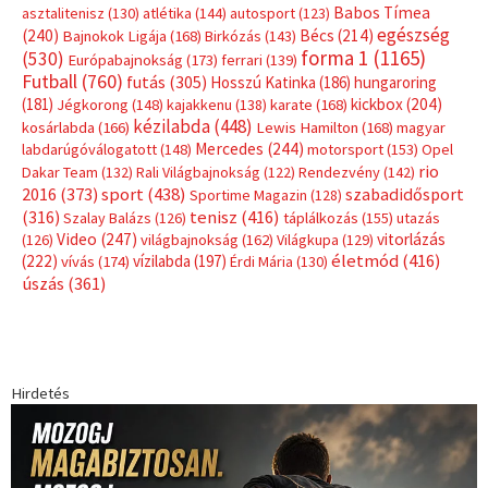
Babos Tímea
asztalitenisz
(130)
atlétika
(144)
autosport
(123)
egészség
(240)
Bécs
(214)
Bajnokok Ligája
(168)
Birkózás
(143)
forma 1
(1165)
(530)
Európabajnokság
(173)
ferrari
(139)
Futball
(760)
futás
(305)
Hosszú Katinka
(186)
hungaroring
(181)
kickbox
(204)
Jégkorong
(148)
kajakkenu
(138)
karate
(168)
kézilabda
(448)
kosárlabda
(166)
Lewis Hamilton
(168)
magyar
Mercedes
(244)
labdarúgóválogatott
(148)
motorsport
(153)
Opel
rio
Dakar Team
(132)
Rali Világbajnokság
(122)
Rendezvény
(142)
sport
(438)
2016
(373)
szabadidősport
Sportime Magazin
(128)
(316)
tenisz
(416)
Szalay Balázs
(126)
táplálkozás
(155)
utazás
Video
(247)
vitorlázás
(126)
világbajnokság
(162)
Világkupa
(129)
életmód
(416)
(222)
vívás
(174)
vízilabda
(197)
Érdi Mária
(130)
úszás
(361)
Hirdetés