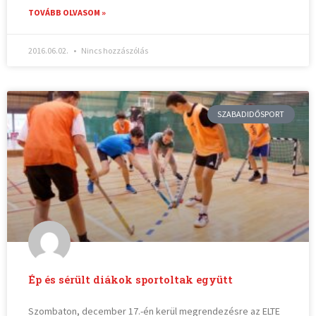
TOVÁBB OLVASOM »
2016.06.02.
Nincs hozzászólás
SZABADIDŐSPORT
Ép és sérült diákok sportoltak együtt
Szombaton, december 17.-én kerül megrendezésre az ELTE