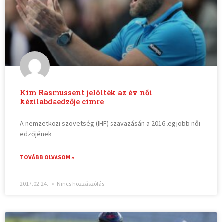
Kim Rasmussent jelölték az év női
kézilabdaedzője címre
A nemzetközi szövetség (IHF) szavazásán a 2016 legjobb női
edzőjének
TOVÁBB OLVASOM »
2017.02.24.
Nincs hozzászólás