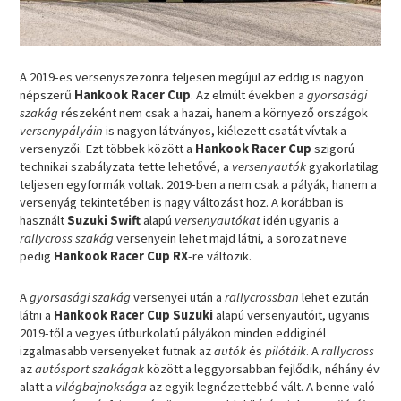
A 2019-es versenyszezonra teljesen megújul az eddig is nagyon
népszerű
Hankook Racer Cup
. Az elmúlt években a
gyorsasági
szakág
részeként nem csak a hazai, hanem a környező országok
versenypályáin
is nagyon látványos, kiélezett csatát vívtak a
versenyzői. Ezt többek között a
Hankook Racer Cup
szigorú
technikai szabályzata tette lehetővé, a
versenyautók
gyakorlatilag
teljesen egyformák voltak. 2019-ben a nem csak a pályák, hanem a
versenyág tekintetében is nagy változást hoz. A korábban is
használt
Suzuki Swift
alapú
versenyautókat
idén ugyanis a
rallycross szakág
versenyein lehet majd látni, a sorozat neve
pedig
Hankook Racer Cup RX
-re változik.
A
gyorsasági szakág
versenyei után a
rallycrossban
lehet ezután
látni a
Hankook Racer Cup Suzuki
alapú versenyautóit, ugyanis
2019-től a vegyes útburkolatú pályákon minden eddiginél
izgalmasabb versenyeket futnak az
autók
és
pilótáik
. A
rallycross
az
autósport szakágak
között a leggyorsabban fejlődik, néhány év
alatt a
világbajnoksága
az egyik legnézettebbé vált. A benne való