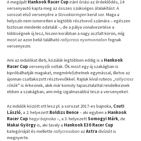
A megújult
Hankook Racer Cup
iránt óriási az érdeklődés, 14
versenyautó kapta meg az összes szükséges átalakítást. A
sorozat első versenyére a
Slovakiaringen
kerül sor. Maga a
helyszín nem ismeretlen a legtöbb résztvevő számára – egészen
biztosan mindenki odatalál –, de a pálya vonalvezetése a
többségnek új lesz, hiszen korábban a nagy aszfalt körön, míg
most az azon belül található
rallycross nyomvonalon
fognak
versenyezni.
Ami az indulókat illeti, közülük legtöbben eddig is a
Hankook
Racer Cup
versenyzői voltak. Ők most egy új szakágban is
kipróbálhatják magukat, megmérkőzhetnek egymással, illetve az
újonnan csatlakozott résztvevőkkel. Rajtuk kívül rutinos „
rallycross
rókák
” is érkeznek, akik már komoly tapasztalattal rendelkeznek
ebben a szakágban, ami még izgalmasabbá teszi a versenyeket.
Az indulók között ott lesz pl. a sorozat 2017-es bajnoka,
Csuti
László
, a 2. helyezett
Boldizs Bence
– aki egyben a
Hankook
Racer Cup
hegyi bajnoka
–, a 3. helyezett
Somogyi Márk
, de
Makai György
is, aki tavaly a
Hankook E30 Racer Cup
kategóriáját és mellette
rallycrossban
az
Astra
divíziót is
megnyerte.