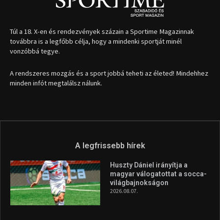
Túl a 18. X-en és rendezvények százain a Sportime Magazinnak
továbbra is a legfőbb célja, hogy a mindenki sportját minél
vonzóbbá tegye.
A rendszeres mozgás és a sport jobbá teheti az életed! Mindehhez
minden infót megtalálsz nálunk.
A legfrissebb hírek
Huszty Dániel irányítja a
magyar válogatottat a socca-
világbajnokságon
2026.08.07.