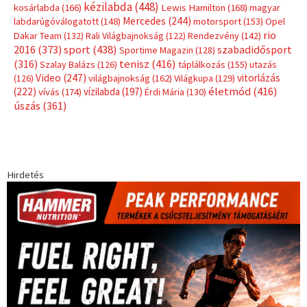
kézilabda
(448)
kosárlabda
(166)
Lewis Hamilton
(168)
magyar
Mercedes
(244)
labdarúgóválogatott
(148)
motorsport
(153)
Opel
rio
Dakar Team
(132)
Rali Világbajnokság
(122)
Rendezvény
(142)
sport
(438)
2016
(373)
szabadidősport
Sportime Magazin
(128)
(316)
tenisz
(416)
Szalay Balázs
(126)
táplálkozás
(155)
utazás
Video
(247)
vitorlázás
(126)
világbajnokság
(162)
Világkupa
(129)
életmód
(416)
(222)
vívás
(174)
vízilabda
(197)
Érdi Mária
(130)
úszás
(361)
Hirdetés