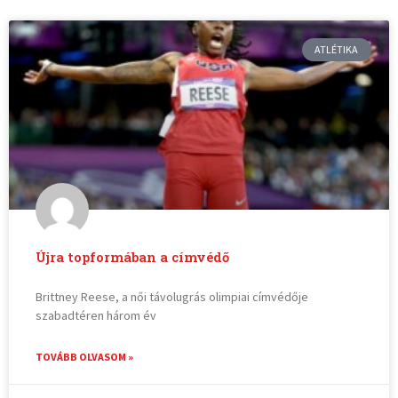
ATLÉTIKA
Újra topformában a címvédő
Brittney Reese, a női távolugrás olimpiai címvédője
szabadtéren három év
TOVÁBB OLVASOM »