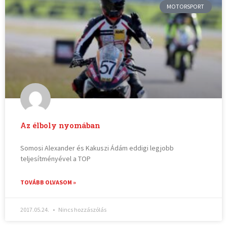
MOTORSPORT
Az élboly nyomában
Somosi Alexander és Kakuszi Ádám eddigi legjobb
teljesítményével a TOP
TOVÁBB OLVASOM »
2017.05.24.
Nincs hozzászólás