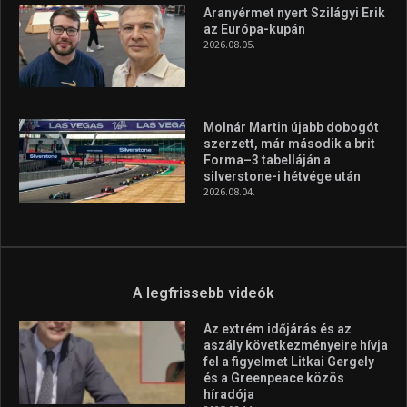
Aranyérmet nyert Szilágyi Erik
az Európa-kupán
2026.08.05.
Molnár Martin újabb dobogót
szerzett, már második a brit
Forma–3 tabelláján a
silverstone-i hétvége után
2026.08.04.
A legfrissebb videók
Az extrém időjárás és az
aszály következményeire hívja
fel a figyelmet Litkai Gergely
és a Greenpeace közös
híradója