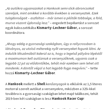
„Az autókra ugyanazokat a Hankook semi-slick abroncsokat
szereljük, mint amikkel a korábbi években is versenyeztek. Ezek
tulajdonságait – aszfalton – már ismeri a pilóták többsége, a föld,
murva viszont újdonság lesz.”
– engedett bepillantást a sorozat
egyik kulisszatitkába
Kismarty-Lechner Gábor
, a sorozat
koordinátora.
„Ahogy eddig a gyorsasági szakágban, úgy a rallycrossban is
látványos, az utolsó méterekig nyílt versenyeket fogunk látni. Az
indulók létszámából kiderül az is, hogy a legelső pályára lépéstől
a maximumon kell autózniuk a versenyzőknek, ugyanis csak a
legjobb 12 jut az elődöntőkbe, tehát már ezekben sem lehet ott
mindenki. A döntőt végül a hat legjobb fogja megvívni.”
– tette
hozzá
Kismarty-Lechner Gábor
.
A
Hankook
mellett a
Shell
kenőanyagok
is elkísérik az 1,5 literes
motorral szerelt autókat a versenyekre, miközben a 325i-kkel
továbbra is a gyorsasági szakágban lehet majd találkozni, tehát
2019-ben két szakágban is lesz
Hankook Racer Cup
!