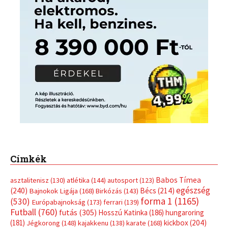
Címkék
Babos Tímea
asztalitenisz
(130)
atlétika
(144)
autosport
(123)
egészség
(240)
Bécs
(214)
Bajnokok Ligája
(168)
Birkózás
(143)
forma 1
(1165)
(530)
Európabajnokság
(173)
ferrari
(139)
Futball
(760)
futás
(305)
Hosszú Katinka
(186)
hungaroring
(181)
kickbox
(204)
Jégkorong
(148)
kajakkenu
(138)
karate
(168)