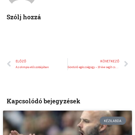
n
s
t
Szólj hozzá
Előző
K
ELŐZŐ
KÖVETKEZŐ
Az olimpia előszobájában
Gördülő egészségügy – 10 éve segít családok ezreinek Magyarország átfogó egészségvédelmi szűrőprogramja
Kapcsolódó bejegyzések
KÉZILABDA