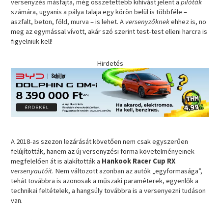
versenyzés másfajta, még összetettebb kihívást jelent a
pilóták
számára, ugyanis a pálya talaja egy körön belül is többféle –
aszfalt, beton, föld, murva – is lehet. A
versenyzőknek
ehhez is, no
meg az egymással vívott, akár szó szerint test-test elleni harcra is
figyelniük kell!
Hirdetés
A 2018-as szezon lezárását követően nem csak egyszerűen
felújították, hanem az új versenyzési forma követelményeinek
megfelelően át is alakították a
Hankook Racer Cup RX
versenyautóit
. Nem változott azonban az autók „egyformasága”,
tehát továbbra is azonosak a műszaki paraméterek, egyenlők a
technikai feltételek, a hangsúly továbbra is a versenyezni tudáson
van.