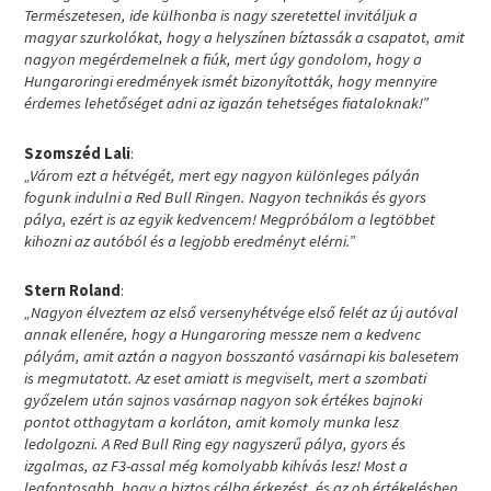
Természetesen, ide külhonba is nagy szeretettel invitáljuk a
magyar szurkolókat, hogy a helyszínen bíztassák a csapatot, amit
nagyon megérdemelnek a fiúk, mert úgy gondolom, hogy a
Hungaroringi eredmények ismét bizonyították, hogy mennyire
érdemes lehetőséget adni az igazán tehetséges fiataloknak!”
Szomszéd Lali
:
„Várom ezt a hétvégét, mert egy nagyon különleges pályán
fogunk indulni a Red Bull Ringen. Nagyon technikás és gyors
pálya, ezért is az egyik kedvencem! Megpróbálom a legtöbbet
kihozni az autóból és a legjobb eredményt elérni.”
Stern Roland
:
„Nagyon élveztem az első versenyhétvége első felét az új autóval
annak ellenére, hogy a Hungaroring messze nem a kedvenc
pályám, amit aztán a nagyon bosszantó vasárnapi kis balesetem
is megmutatott. Az eset amiatt is megviselt, mert a szombati
győzelem után sajnos vasárnap nagyon sok értékes bajnoki
pontot otthagytam a korláton, amit komoly munka lesz
ledolgozni. A Red Bull Ring egy nagyszerű pálya, gyors és
izgalmas, az F3-assal még komolyabb kihívás lesz! Most a
legfontosabb, hogy a biztos célba érkezést, és az ob értékelésben