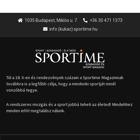
1035 Budapest, Miklós u. 7.
+36 30 471 1373
info (kukac) sportime.hu
Túl a 18. X-en és rendezvények százain a Sportime Magazinnak
továbbra is a legfőbb célja, hogy a mindenki sportját minél
vonzóbbá tegye.
A rendszeres mozgás és a sport jobbá teheti az életed! Mindehhez
minden infót megtalálsz nálunk.