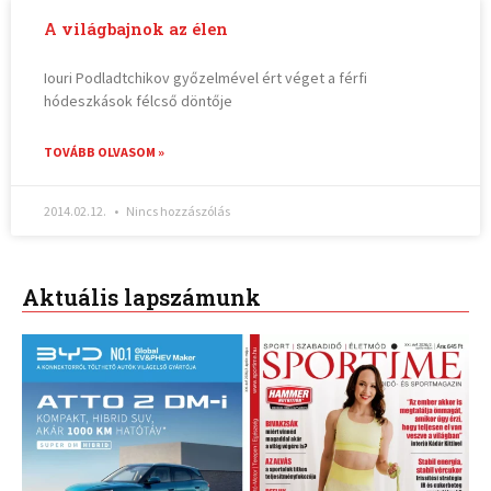
A világbajnok az élen
Iouri Podladtchikov győzelmével ért véget a férfi
hódeszkások félcső döntője
TOVÁBB OLVASOM »
2014.02.12.
Nincs hozzászólás
Aktuális lapszámunk