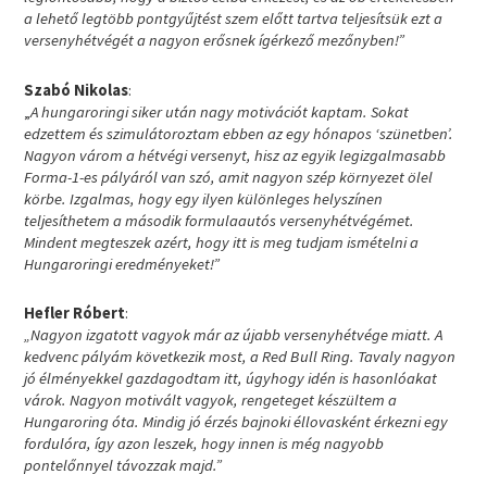
a lehető legtöbb pontgyűjtést szem előtt tartva teljesítsük ezt a
versenyhétvégét a nagyon erősnek ígérkező mezőnyben!”
Szabó Nikolas
:
„
A hungaroringi siker után nagy motivációt kaptam. Sokat
edzettem és szimulátoroztam ebben az egy hónapos ‘szünetben’.
Nagyon várom a hétvégi versenyt, hisz az egyik legizgalmasabb
Forma-1-es pályáról van szó, amit nagyon szép környezet ölel
körbe. Izgalmas, hogy egy ilyen különleges helyszínen
teljesíthetem a második formulaautós versenyhétvégémet.
Mindent megteszek azért, hogy itt is meg tudjam ismételni a
Hungaroringi eredményeket!”
Hefler Róbert
:
„Nagyon izgatott vagyok már az újabb versenyhétvége miatt. A
kedvenc pályám következik most, a Red Bull Ring. Tavaly nagyon
jó élményekkel gazdagodtam itt, úgyhogy idén is hasonlóakat
várok. Nagyon motivált vagyok, rengeteget készültem a
Hungaroring óta. Mindig jó érzés bajnoki éllovasként érkezni egy
fordulóra, így azon leszek, hogy innen is még nagyobb
pontelőnnyel távozzak majd.”