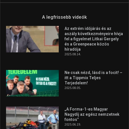
A legfrissebb videók
Az extrém időjárás és az
aszály következményeire hívja
fel a figyelmet Litkai Gergely
és a Greenpeace közös
híradója
2025.08.14.
Ne csak nézd, lásd is a focit! –
itt a Tippmix Teljes
Terjedelem!
2025.08.05.
„A Forma-1-es Magyar
Nagydíj az egész nemzetnek
fontos”
2025.06.19.