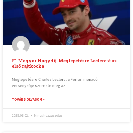
F1 Magyar Nagydíj: Meglepetésre Leclerc-é az
első rajtkocka
Meglepetésre Charles Leclerc, a Ferrari monacói
versenyzője szerezte meg az
TOVÁBB OLVASOM »
2025.08.02.
Nincs hozzászólás