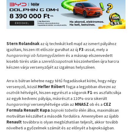
Stern Rolandnak
az új technikát kell majd az ismert pályához
igazítani, hiszen itt először gurulhat az új
F3
-assal, mely a
hungaroringi ob futamgyőzelem
és a másnap elszenvedett
kisebb törés után a
szerelőcsapatnak
köszönhetően újra harcra
készen várja versenyzőjét az izgalmas helyszínen.
Arra is bátran lehetne nagy tétű fogadásokat kötni, hogy négy
versenyző, közül
Hefler Róbert
fogja a legjobban élvezni az
osztrák
hétvégét, hiszen egyrészt a sógorok
F1
-es aszfaltcsíkja
az egyik kedvenc pályája, másrészt a 110%-osra sikerült
hungaroringi
versenyhétvége után az
MNASZ
ob és a
CEZ
Formula Renault Kupa
bajnoki tabella
élén állva, maximálisan
motiváltan készülhet a második fordulóra. Amennyiben az újabb
Renault
továbbra is olyan megbízhatóan teljesít, akkor tovább
növelheti a győzelmek számát és az előnyét a bajnokságban.