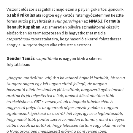
Viszont először száguldhat majd ezen a pályán gokartos újoncunk
Szabó Nikolas
aki rögtön egy
kettős futamgyőzelemmel
kezdte
forma autós pályafutását a
Hungaroringen
az
MNASZ Formula
Renault Kupában
. Az ismeretlen pályára szimulátorral készült
elsősorban és természetesen ő is hagyatkozhat majd a
csapattársak
tapasztalataira, hogy hasonló sikerrel folytathassa,
ahogy a
Hungaroringen
elkezdte ezt a szezont.
Gender Tamás
csapatfőnök
is nagyon bízik a sikeres
folytatásban:
„Nagyon motiváltan várjuk a következő bajnoki fordulót, hiszen a
Hungaroringen egy-két ugyan eltérő jellegű, de nagyon
bosszantó hibát leszámítva jól kezdtünk, nagyszerű győzelmeket
arattak és jól teljesítettek a fiúk, aminek köszönhetően több
értékelésben is GRT-s versenyző áll a bajnoki tabella élén. A
nagyszerű pálya és az igencsak népes mezőny okán is nagyon
izgalmasnak ígérkezik az osztrák hétvége, így az a legfontosabb,
hogy minél több pontot szerezve minden futamon, mind a négyen
célba hozzák az autókat, hogy lehessen tartani vagy akár növelni
a Hungaroringen megszerzett előnyt a pontversenyben.