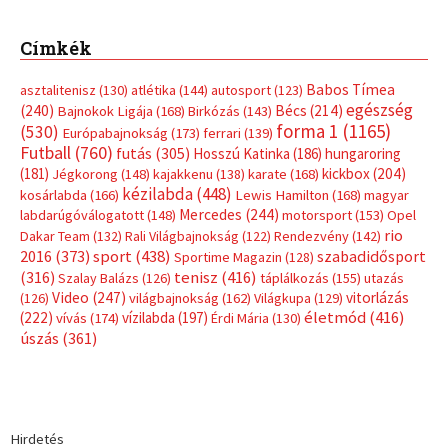
Címkék
Babos Tímea
asztalitenisz
(130)
atlétika
(144)
autosport
(123)
egészség
(240)
Bécs
(214)
Bajnokok Ligája
(168)
Birkózás
(143)
forma 1
(1165)
(530)
Európabajnokság
(173)
ferrari
(139)
Futball
(760)
futás
(305)
Hosszú Katinka
(186)
hungaroring
(181)
kickbox
(204)
Jégkorong
(148)
kajakkenu
(138)
karate
(168)
kézilabda
(448)
kosárlabda
(166)
Lewis Hamilton
(168)
magyar
Mercedes
(244)
labdarúgóválogatott
(148)
motorsport
(153)
Opel
rio
Dakar Team
(132)
Rali Világbajnokság
(122)
Rendezvény
(142)
sport
(438)
2016
(373)
szabadidősport
Sportime Magazin
(128)
(316)
tenisz
(416)
Szalay Balázs
(126)
táplálkozás
(155)
utazás
Video
(247)
vitorlázás
(126)
világbajnokság
(162)
Világkupa
(129)
életmód
(416)
(222)
vívás
(174)
vízilabda
(197)
Érdi Mária
(130)
úszás
(361)
Hirdetés