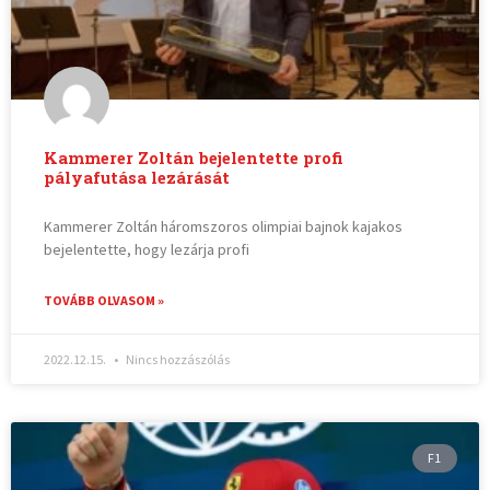
Kammerer Zoltán bejelentette profi
pályafutása lezárását
Kammerer Zoltán háromszoros olimpiai bajnok kajakos
bejelentette, hogy lezárja profi
TOVÁBB OLVASOM »
2022.12.15.
Nincs hozzászólás
F1