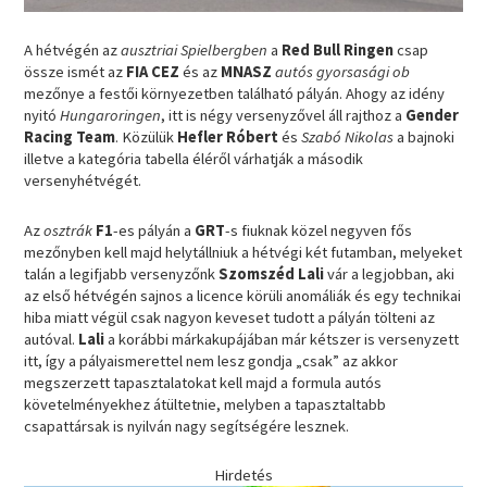
A hétvégén az
ausztriai Spielbergben
a
Red Bull Ringen
csap
össze ismét az
FIA CEZ
és az
MNASZ
autós gyorsasági ob
mezőnye a festői környezetben található pályán. Ahogy az idény
nyitó
Hungaroringen
, itt is négy versenyzővel áll rajthoz a
Gender
Racing Team
. Közülük
Hefler Róbert
és
Szabó Nikolas
a bajnoki
illetve a kategória tabella éléről várhatják a második
versenyhétvégét.
Az
osztrák
F1
-es pályán a
GRT
-s fiuknak közel negyven fős
mezőnyben kell majd helytállniuk a hétvégi két futamban, melyeket
talán a legifjabb versenyzőnk
Szomszéd Lali
vár a legjobban, aki
az első hétvégén sajnos a licence körüli anomáliák és egy technikai
hiba miatt végül csak nagyon keveset tudott a pályán tölteni az
autóval.
Lali
a korábbi márkakupájában már kétszer is versenyzett
itt, így a pályaismerettel nem lesz gondja „csak” az akkor
megszerzett tapasztalatokat kell majd a formula autós
követelményekhez átültetnie, melyben a tapasztaltabb
csapattársak is nyilván nagy segítségére lesznek.
Hirdetés