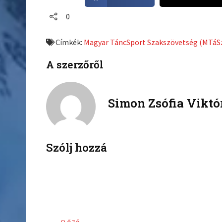
h
h
a
a
0
r
r
e
e
Címkék:
Magyar TáncSport Szakszövetség (MTáS
o
o
n
n
A szerzőről
f
t
a
w
c
i
Simon Zsófia Viktó
e
t
b
t
o
e
o
r
k
Szólj hozzá