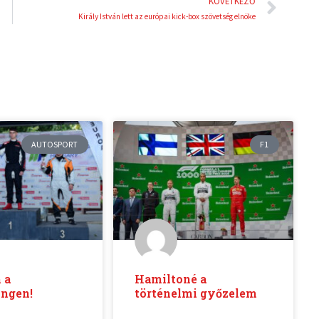
Köve
KÖVETKEZŐ
Király István lett az európai kick-box szövetség elnöke
AUTOSPORT
F1
 a
Hamiltoné a
ingen!
történelmi győzelem