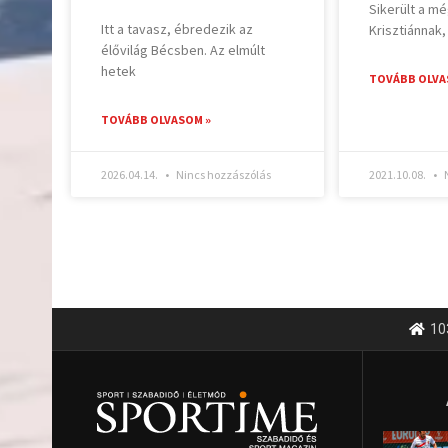
Sikerült a mé
Itt a tavasz, ébredezik az
Krisztiánnak,
élővilág Bécsben. Az elmúlt
hetek
TOVÁBB OLVA
TOVÁBB OLVASOM »
2026.04.14.
Nincs hozzászólás
2021.10.08.
N
10