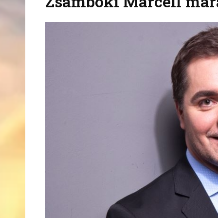
Zsámboki Marcell mara