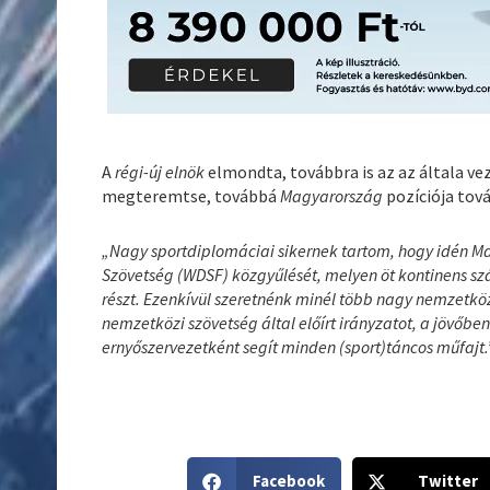
A
régi-új elnök
elmondta, továbbra is az az általa v
megteremtse, továbbá
Magyarország
pozíciója tov
„Nagy sportdiplomáciai sikernek tartom, hogy idén 
Szövetség (WDSF) közgyűlését, melyen öt kontinens szá
részt. Ezenkívül szeretnénk minél több nagy nemzetkö
nemzetközi szövetség által előírt irányzatot, a jövőb
ernyőszervezetként segít minden (sport)táncos műfajt.
S
S
Facebook
Twitter