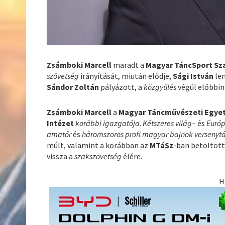
Zsámboki Marcell
maradt a
Magyar TáncSport
Sz
szövetség
irányítását, miután elődje,
Sági István
le
Sándor Zoltán
pályázott, a
közgyűlés
végül előbbin
Zsámboki Marcell
a
Magyar Táncművészeti Egye
Intézet
korábbi igazgatója
.
Kétszeres világ
– és
Európ
amatőr
és
háromszoros profi magyar bajnok versenyt
múlt, valamint a korábban az
MTáSz
-ban betöltöt
vissza a
szakszövetség
élére.
H