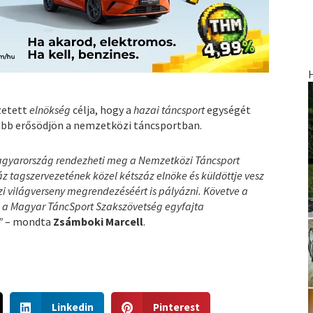
ezetett
elnökség
célja, hogy a
hazai táncsport
egységét
ább erősödjön a nemzetközi táncsportban.
Magyarország rendezheti meg a Nemzetközi Táncsport
z tagszervezetének közel kétszáz elnöke és küldöttje vesz
zi világverseny megrendezéséért is pályázni. Követve a
en a Magyar TáncSport Szakszövetség egyfajta
”
– mondta
Zsámboki Marcell
.
S
S
Linkedin
Pinterest