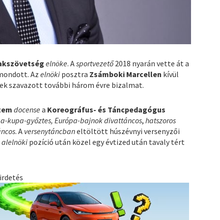
akszövetség
elnöke
. A
sportvezető
2018 nyarán vette át a
mondott. Az
elnöki
posztra
Zsámboki Marcellen
kívül
ek szavazott további három évre bizalmat.
tem
docense
a
Koreográfus- és Táncpedagógus
a-kupa-győztes, Európa-bajnok divattáncos
,
hatszoros
áncos
. A
versenytáncban
eltöltött húszévnyi versenyzői
t
alelnöki
pozíció után közel egy évtized után tavaly tért
irdetés