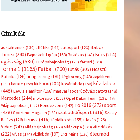
Címkék
Babos
asztalitenisz
(130)
atlétika
(144)
autosport
(123)
Tímea
(240)
Bécs
(214)
Bajnokok Ligája
(168)
Birkózás
(143)
egészség
(530)
Európabajnokság
(173)
ferrari
(139)
forma 1
(1165)
Futball
(760)
futás
(305)
Hosszú
Katinka
(186)
hungaroring
(181)
Jégkorong
(148)
kajakkenu
kézilabda
kickbox
(204)
(138)
karate
(168)
kosárlabda
(166)
(448)
Lewis Hamilton
(168)
magyar labdarúgóválogatott
(148)
Mercedes
(244)
motorsport
(153)
Opel Dakar Team
(132)
Rali
sport
rio 2016
(373)
Világbajnokság
(122)
Rendezvény
(142)
(438)
szabadidősport
(316)
Sportime Magazin
(128)
Szalay
tenisz
(416)
Balázs
(126)
táplálkozás
(155)
utazás
(126)
Video
(247)
vitorlázás
világbajnokság
(162)
Világkupa
(129)
életmód
(222)
vívás
(174)
vízilabda
(197)
Érdi Mária
(130)