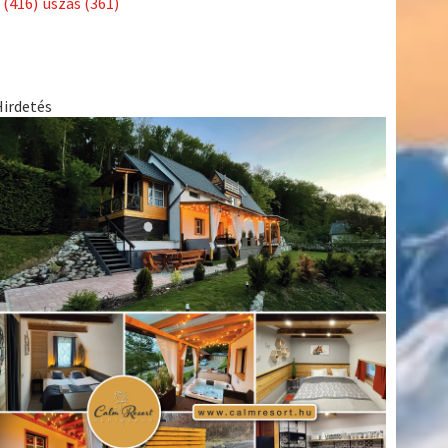
(416)
úszás
(361)
Hirdetés