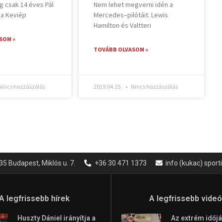
g csak 14 éves Pál
Nem lehet megverni idén a
 a Keviép
Mercedes–pilótáit. Lewis
Hamilton és Valtteri
SOM »
TOVÁBB OLVASOM »
incs hozzászólás
2019.04.15.
Nincs hozzászólás
35 Budapest, Miklós u. 7.
+36 30 471 1373
info (kukac) spor
A legfrissebb hírek
A legfrissebb vide
Huszty Dániel irányítja a
Az extrém időjá