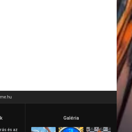
time.hu
ók
Galéria
rás és az