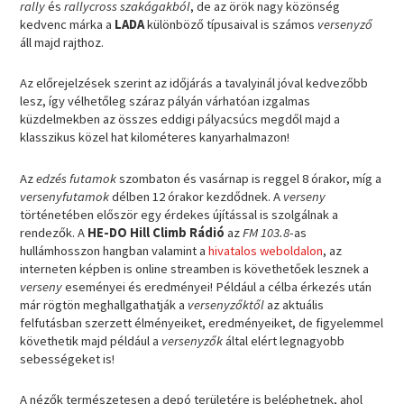
rally
és
rallycross szakágakból
, de az örök nagy közönség
kedvenc márka a
LADA
különböző típusaival is számos
versenyző
áll majd rajthoz.
Az előrejelzések szerint az időjárás a tavalyinál jóval kedvezőbb
lesz, így vélhetőleg száraz pályán várhatóan izgalmas
küzdelmekben az összes eddigi pályacsúcs megdől majd a
klasszikus közel hat kilométeres kanyarhalmazon!
Az
edzés futamok
szombaton és vasárnap is reggel 8 órakor, míg a
versenyfutamok
délben 12 órakor kezdődnek. A
verseny
történetében először egy érdekes újítással is szolgálnak a
rendezők. A
HE-DO Hill Climb Rádió
az
FM 103.8
-as
hullámhosszon hangban valamint a
hivatalos weboldalon
, az
interneten képben is online streamben is követhetőek lesznek a
verseny
eseményei és eredményei! Például a célba érkezés után
már rögtön meghallgathatják a
versenyzőktől
az aktuális
felfutásban szerzett élményeiket, eredményeiket, de figyelemmel
követhetik majd például a
versenyzők
által elért legnagyobb
sebességeket is!
A nézők természetesen a depó területére is beléphetnek, ahol