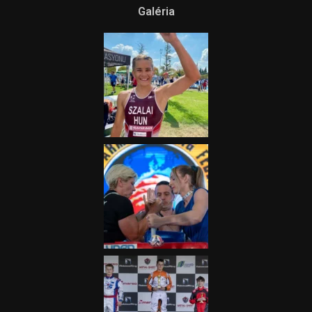
itt a Tippmix Teljes
Terjedelem!
2025.08.05.
„A Forma-1-es Magyar
Nagydíj az egész nemzetnek
fontos”
2025.06.19.
Galéria