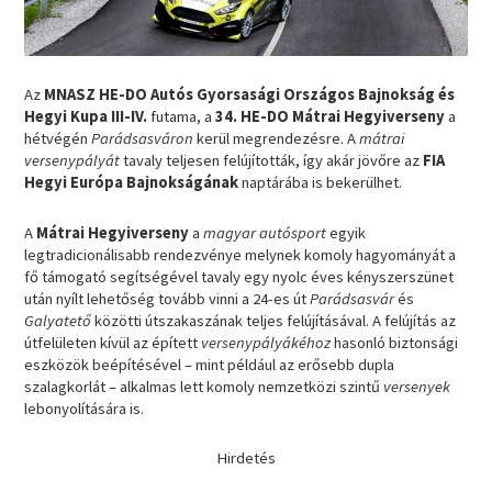
Az
MNASZ HE-DO Autós Gyorsasági Országos Bajnokság és
Hegyi Kupa III-IV.
futama, a
34. HE-DO Mátrai Hegyiverseny
a
hétvégén
Parádsasváron
kerül megrendezésre. A
mátrai
versenypályát
tavaly teljesen felújították, így akár jövőre az
FIA
Hegyi Európa Bajnokságának
naptárába is bekerülhet.
A
Mátrai Hegyiverseny
a
magyar autósport
egyik
legtradicionálisabb rendezvénye melynek komoly hagyományát a
fő támogató segítségével tavaly egy nyolc éves kényszerszünet
után nyílt lehetőség tovább vinni a 24-es út
Parádsasvár
és
Galyatető
közötti útszakaszának teljes felújításával. A felújítás az
útfelületen kívül az épített
versenypályákéhoz
hasonló biztonsági
eszközök beépítésével – mint például az erősebb dupla
szalagkorlát – alkalmas lett komoly nemzetközi szintű
versenyek
lebonyolítására is.
Hirdetés