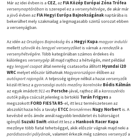
Már az idei évben is a
CEZ
, az
FIA Közép Európai Zóna Trófea
versenynaptárában
is szerepel ez a
versenyhétvége
, de akár már
a jövő évben az
FIA Hegyi Európa Bajnokságának
naptárába is
bekerülhet mely szakmailag a legmagasabb szintű sorozat ebben
a versenyágban.
Az idén az
Országos Bajnokság
és a
Hegyi Kupa
magyar indulói
mellett
szlovák
és
lengyel versenyzőket
is várnak a
rendezők
a
versenyhétvégére
. Több kategóriában számos érdekes és
különleges
versenygép
áll majd rajthoz a hétvégén, mint például
egy
lengyel csapat
által nemrég csatasorba állított
Hyundai i20
WRC
melyet először láthatnak
Magyarországon
élőben az
autósport rajongók
. A teljesség igénye nélkül a hazai
versenyzők
közül itt lesz a
gyorsasági autós mezőny korelnöke
Bódis Kálmán
az egyik imádott
911-es
Porsche
-jával, rajthoz áll a
karosszériás
autók
pálya csúcsát jelenleg is birtokló
Turán Frigyes
a
megszokott
FORD FIESTA R5
-el, itt lesz természetesen az
abszolút hazai hős a tavalyi
ETCC
bronzérmes
Nagy Norbert
is. A
kevésbé erős ámde annál nagyobb lendületet és bátorságot
igénylő
Suzuki Swift
-ekkel itt lesz a
Hankook Racer Kupa
mezőnye több fiatal tehetséggel, akik először vágnak majd neki a
parádsasvári pályának
, valamint érkezik még számos
versenyző
a