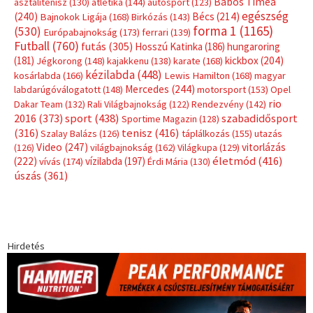
Címkék
Babos Tímea
asztalitenisz
(130)
atlétika
(144)
autosport
(123)
egészség
(240)
Bécs
(214)
Bajnokok Ligája
(168)
Birkózás
(143)
forma 1
(1165)
(530)
Európabajnokság
(173)
ferrari
(139)
Futball
(760)
futás
(305)
Hosszú Katinka
(186)
hungaroring
(181)
kickbox
(204)
Jégkorong
(148)
kajakkenu
(138)
karate
(168)
kézilabda
(448)
kosárlabda
(166)
Lewis Hamilton
(168)
magyar
Mercedes
(244)
labdarúgóválogatott
(148)
motorsport
(153)
Opel
rio
Dakar Team
(132)
Rali Világbajnokság
(122)
Rendezvény
(142)
sport
(438)
2016
(373)
szabadidősport
Sportime Magazin
(128)