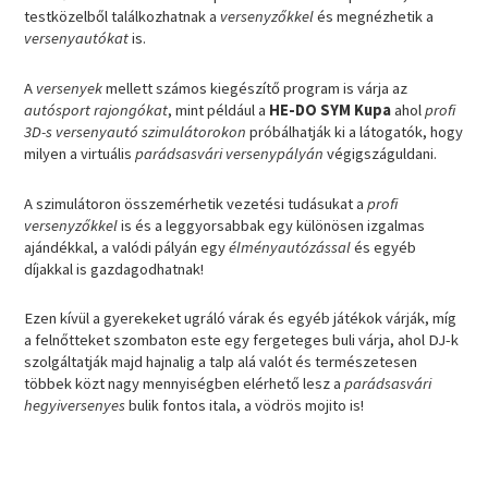
testközelből találkozhatnak a
versenyzőkkel
és megnézhetik a
versenyautókat
is.
A
versenyek
mellett számos kiegészítő program is várja az
autósport rajongókat
, mint például a
HE-DO SYM Kupa
ahol
profi
3D-s versenyautó szimulátorokon
próbálhatják ki a látogatók, hogy
milyen a virtuális
parádsasvári versenypályán
végigszáguldani.
A szimulátoron összemérhetik vezetési tudásukat a
profi
versenyzőkkel
is és a leggyorsabbak egy különösen izgalmas
ajándékkal, a valódi pályán egy
élményautózással
és egyéb
díjakkal is gazdagodhatnak!
Ezen kívül a gyerekeket ugráló várak és egyéb játékok várják, míg
a felnőtteket szombaton este egy fergeteges buli várja, ahol DJ-k
szolgáltatják majd hajnalig a talp alá valót és természetesen
többek közt nagy mennyiségben elérhető lesz a
parádsasvári
hegyiversenyes
bulik fontos itala, a vödrös mojito is!