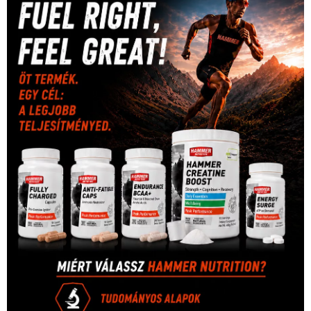
(316)
tenisz
(416)
Szalay Balázs
(126)
táplálkozás
(155)
utazás
Video
(247)
vitorlázás
(126)
világbajnokság
(162)
Világkupa
(129)
életmód
(416)
(222)
vívás
(174)
vízilabda
(197)
Érdi Mária
(130)
úszás
(361)
Hirdetés