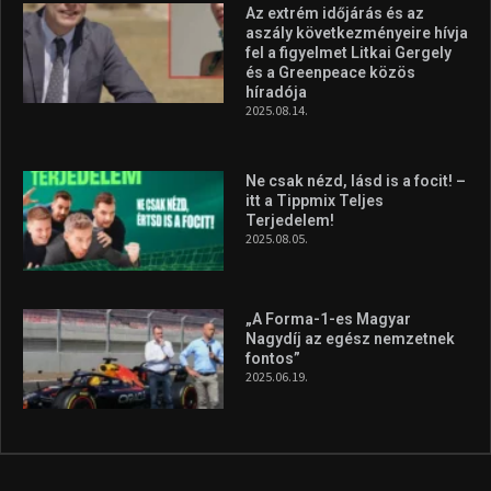
2026.08.04.
Megvan a magyar négyes a
Hungarian Darts Trophyra
2026.07.31.
A legfrissebb videók
Az extrém időjárás és az
aszály következményeire hívja
fel a figyelmet Litkai Gergely
és a Greenpeace közös
híradója
2025.08.14.
Ne csak nézd, lásd is a focit! –