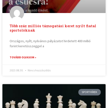
Több száz milliós támogatási keret nyílt fiatal
sportolóknak
Országos, nyílt, nyilvános pályázatot hirdetett 400 millió
forint keretösszeggel a
TOVÁBB OLVASOM »
2023.08.30.
Nincs hozzászólás
SPORTHÍREK