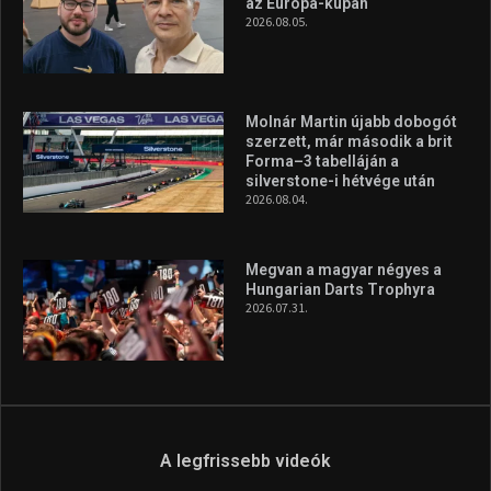
továbbra is a legfőbb célja, hogy a mindenki sportját minél
vonzóbbá tegye.
A rendszeres mozgás és a sport jobbá teheti az életed! Mindehhez
minden infót megtalálsz nálunk.
A legfrissebb hírek
Aranyérmet nyert Szilágyi Erik
az Európa-kupán
2026.08.05.
Molnár Martin újabb dobogót
szerzett, már második a brit
Forma–3 tabelláján a
silverstone-i hétvége után