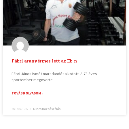
Fábri aranyérmes lett az Eb-n
Fábri János ismét maradandót alkotott. A 73 éves
sportember megnyerte
TOVÁBB OLVASOM »
2018.07.06.
Nincs hozzászólás