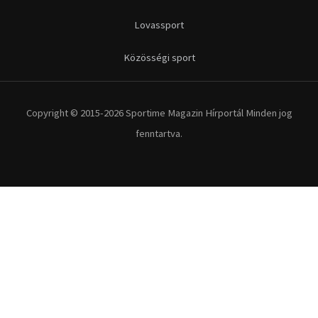
Futás
Kerékpár
Extrém Sportok
Fitnesz
Egyéb szabadidősport
Túra-Utazás
Lovassport
Közösségi sport
Copyright © 2015-2026 Sportime Magazin Hírportál Minden jog