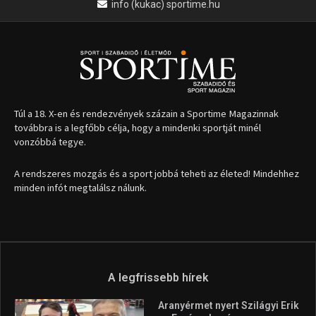
1035 Budapest, Miklós u. 7.
+36 30 471 1373
info (kukac) sportime.hu
Túl a 18. X-en és rendezvények százain a Sportime Magazinnak