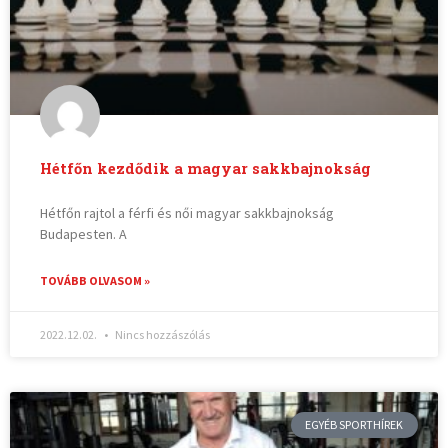
Hétfőn kezdődik a magyar sakkbajnokság
Hétfőn rajtol a férfi és női magyar sakkbajnokság
Budapesten. A
TOVÁBB OLVASOM »
2022.12.02.
Nincs hozzászólás
EGYÉB SPORTHÍREK