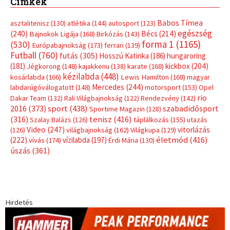
Címkék
Babos Tímea
asztalitenisz
(130)
atlétika
(144)
autosport
(123)
egészség
(240)
Bécs
(214)
Bajnokok Ligája
(168)
Birkózás
(143)
forma 1
(1165)
(530)
Európabajnokság
(173)
ferrari
(139)
Futball
(760)
futás
(305)
Hosszú Katinka
(186)
hungaroring
(181)
kickbox
(204)
Jégkorong
(148)
kajakkenu
(138)
karate
(168)
kézilabda
(448)
kosárlabda
(166)
Lewis Hamilton
(168)
magyar
Mercedes
(244)
labdarúgóválogatott
(148)
motorsport
(153)
Opel