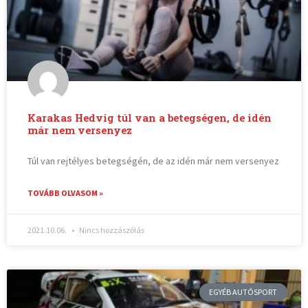
Karakas Hedvig túl van a betegségen, de idén
már nem versenyez
Túl van rejtélyes betegségén, de az idén már nem versenyez
TOVÁBB OLVASOM »
2021.10.06.
Nincs hozzászólás
EGYÉB AUTÓSPORT