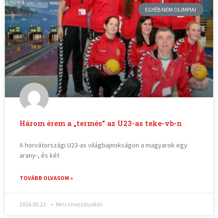
EGYÉB NEM OLIMPIAI
Három érem a „termés” az U23-as teke-vb-n
A horvátországi U23-as világbajnokságon a magyarok egy
arany-, és két
TOVÁBB OLVASOM »
2016.05.23.
Nincs hozzászólás