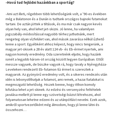
-Hová tud fejlődni hazánkban a sportág?
-Ami azt illeti, régebben több lehetőségünk volt, a ’90-es években
még a Balatonon és a Dunán is tudtunk országos bajnoki futamokat
tartani. De aztán jöttek a tiltások, és ma már csak nagyon kevés
olyan hely van, ahol lehet jet-skizni. Jó lenne, ha valamilyen
jogszabály-módosítással nagyobb térhez juthatnánk, mert
rengeteg olyan vízfelület van, ahol mások zavarása nélkül űzhető
lenne a sport. Egyébként ahhoz képest, hogy nincs tengerünk, a
magyar jet-skisek a 28 év alatt 124 vb- és Eb-érmet nyertek, ami
nagyon komoly eredmény. Oda szeretnénk eljutni, hogy hazánk
ismét a legjobb három-öt ország között legyen Európában. Ettől
messze vagyunk, de büszke vagyok rá, hogy tavaly a Nyíregyháza-
Leveleken rendezett Eb-futamon tíz érmet is szereztek a
magyarok. Az gyönyörű eredmény volt, és a sikeres rendezés után
idén is lebonyolíthatjuk a futamot, ami remek, a hazai fiatalokat is
megmozgató lehetőség. Hiszek benne, hogy itthon komoly
kifutása lehet a jet-skinek. Az edzési és versenyzési feltételek
javulása mellett jó lenne egy szövetségi bázist létrehozni, ahol
folyamatosan lehetne edzeni és az utánpótlást nevelni. Ezek azok,
amikről sportvezetőként még álmodom, hogy jó lenne látni és
összehozni…