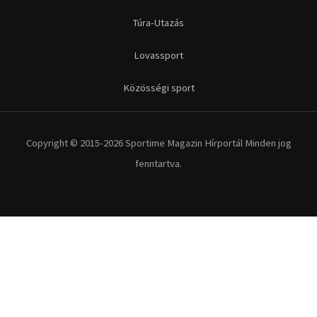
Futás
Kerékpár
Extrém Sportok
Fitnesz
Egyéb szabadidősport
Túra-Utazás
Lovassport
Közösségi sport