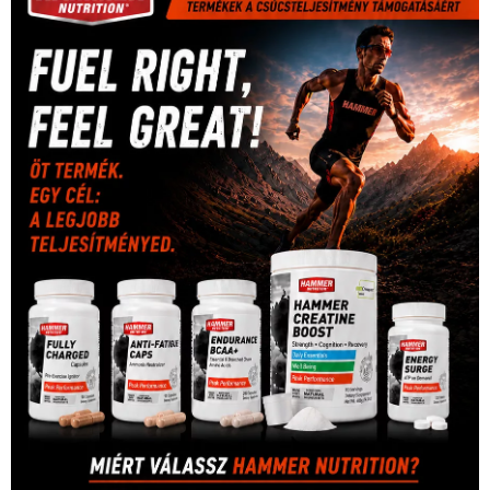
rio
Dakar Team
(132)
Rali Világbajnokság
(122)
Rendezvény
(142)
sport
(438)
2016
(373)
szabadidősport
Sportime Magazin
(128)
(316)
tenisz
(416)
Szalay Balázs
(126)
táplálkozás
(155)
utazás
Video
(247)
vitorlázás
(126)
világbajnokság
(162)
Világkupa
(129)
életmód
(416)
(222)
vívás
(174)
vízilabda
(197)
Érdi Mária
(130)
úszás
(361)
Hirdetés