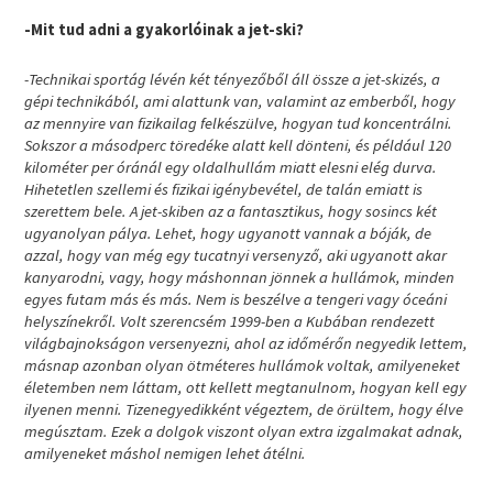
-Mit tud adni a gyakorlóinak a jet-ski?
-Technikai sportág lévén két tényezőből áll össze a jet-skizés, a
gépi technikából, ami alattunk van, valamint az emberből, hogy
az mennyire van fizikailag felkészülve, hogyan tud koncentrálni.
Sokszor a másodperc töredéke alatt kell dönteni, és például 120
kilométer per óránál egy oldalhullám miatt elesni elég durva.
Hihetetlen szellemi és fizikai igénybevétel, de talán emiatt is
szerettem bele. A jet-skiben az a fantasztikus, hogy sosincs két
ugyanolyan pálya. Lehet, hogy ugyanott vannak a bóják, de
azzal, hogy van még egy tucatnyi versenyző, aki ugyanott akar
kanyarodni, vagy, hogy máshonnan jönnek a hullámok, minden
egyes futam más és más. Nem is beszélve a tengeri vagy óceáni
helyszínekről. Volt szerencsém 1999-ben a Kubában rendezett
világbajnokságon versenyezni, ahol az időmérőn negyedik lettem,
másnap azonban olyan ötméteres hullámok voltak, amilyeneket
életemben nem láttam, ott kellett megtanulnom, hogyan kell egy
ilyenen menni. Tizenegyedikként végeztem, de örültem, hogy élve
megúsztam. Ezek a dolgok viszont olyan extra izgalmakat adnak,
amilyeneket máshol nemigen lehet átélni.