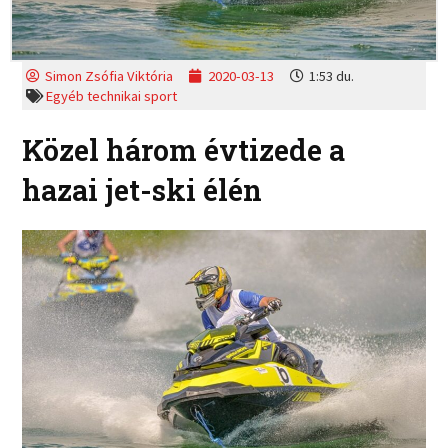
Simon Zsófia Viktória
2020-03-13
1:53 du.
Egyéb technikai sport
Közel három évtizede a
hazai jet-ski élén