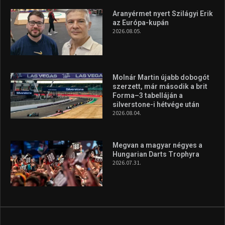
Túl a 18. X-en és rendezvények százain a Sportime Magazinnak
továbbra is a legfőbb célja, hogy a mindenki sportját minél
vonzóbbá tegye.
A rendszeres mozgás és a sport jobbá teheti az életed! Mindehhez
minden infót megtalálsz nálunk.
A legfrissebb hírek
Aranyérmet nyert Szilágyi Erik
az Európa-kupán
2026.08.05.
Molnár Martin újabb dobogót
szerzett, már második a brit