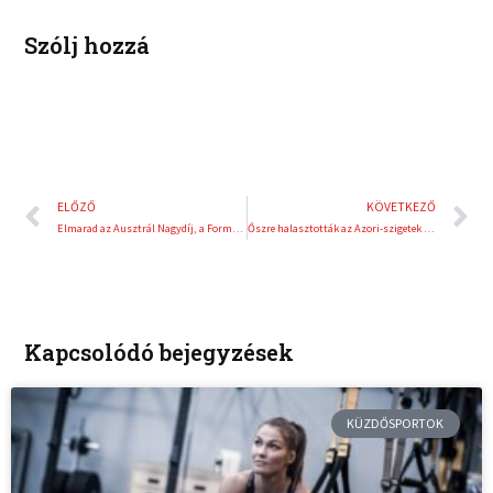
Szólj hozzá
Előző
K
ELŐZŐ
KÖVETKEZŐ
Elmarad az Ausztrál Nagydíj, a Formula E bajnokságot felfüggesztették
Őszre halasztották az Azori-szigetek Rallye-t
Kapcsolódó bejegyzések
KÜZDŐSPORTOK