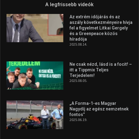
Forma–3 tabelláján a
silverstone-i hétvége után
2026.08.04.
Megvan a magyar négyes a
Hungarian Darts Trophyra
2026.07.31.
A legfrissebb videók
Az extrém időjárás és az
aszály következményeire hívja
fel a figyelmet Litkai Gergely
és a Greenpeace közös
híradója
2025.08.14.