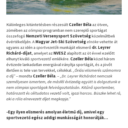
Különleges kitüntetésben részesült
Czeller Béla
az ötven,
zömében az
olimpiai
programban nem szereplő sportágat
összefogó
Nemzeti Versenysport Szövetség
közelmúltbeli
évértékelőjén. A
Magyar Jet-Ski Szövetség
elnöke
vehette át
ugyanis az idén a
sportvezetők
munkáját elismerő
dr. Leyrer
Richárd-díjat
, amelyet az
NVESZ
alapított az öt évvel ezelőtt
elhunyt kiváló
sportvezető
emlékére.
Czeller Béla
közel három
évtizede lankadatlan energiával irányítja sportágát, és a jövőt
illetően is tele van tervekkel, célokkal.
„Óriási elismerés számomra
a díj”
– mondta
Czeller Béla
. –
„Dr. Leyrer Richárdot nemcsak
személyesen ismertem, de másfél évtizedig együtt is dolgoztunk a
nem olimpiai sportágak felvirágoztatásán. Kitűnő sportember,
határozott és céltudatos vezető volt, igazi harcos. Büszke lehet rá,
aki a róla elnevezett díjat megkapja.”
-Egy ilyen elismerés amolyan életmű díj, amivel egy
sportvezető egész addigi munkásságát honorálják…