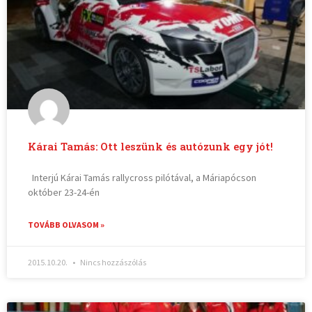
Kárai Tamás: Ott leszünk és autózunk egy jót!
Interjú Kárai Tamás rallycross pilótával, a Máriapócson
október 23-24-én
TOVÁBB OLVASOM »
2015.10.20.
Nincs hozzászólás