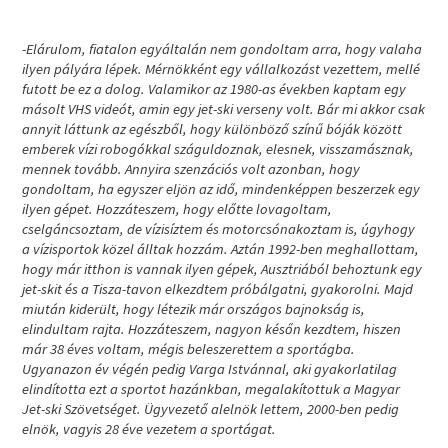
-Elárulom, fiatalon egyáltalán nem gondoltam arra, hogy valaha
ilyen pályára lépek. Mérnökként egy vállalkozást vezettem, mellé
futott be ez a dolog. Valamikor az 1980-as években kaptam egy
másolt VHS videót, amin egy jet-ski verseny volt. Bár mi akkor csak
annyit láttunk az egészből, hogy különböző színű bóják között
emberek vízi robogókkal száguldoznak, elesnek, visszamásznak,
mennek tovább. Annyira szenzációs volt azonban, hogy
gondoltam, ha egyszer eljön az idő, mindenképpen beszerzek egy
ilyen gépet. Hozzáteszem, hogy előtte lovagoltam,
cselgáncsoztam, de vízisíztem és motorcsónakoztam is, úgyhogy
a vízisportok közel álltak hozzám. Aztán 1992-ben meghallottam,
hogy már itthon is vannak ilyen gépek, Ausztriából behoztunk egy
jet-skit és a Tisza-tavon elkezdtem próbálgatni, gyakorolni. Majd
miután kiderült, hogy létezik már országos bajnokság is,
elindultam rajta. Hozzáteszem, nagyon későn kezdtem, hiszen
már 38 éves voltam, mégis beleszerettem a sportágba.
Ugyanazon év végén pedig Varga Istvánnal, aki gyakorlatilag
elindította ezt a sportot hazánkban, megalakítottuk a Magyar
Jet-ski Szövetséget. Ügyvezető alelnök lettem, 2000-ben pedig
elnök, vagyis 28 éve vezetem a sportágat.