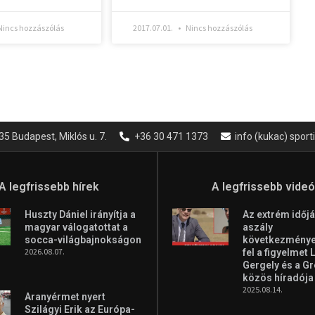
incs hozzászólás
2017.07.01.
Nincs hozzászólás
35 Budapest, Miklós u. 7.
+36 30 471 1373
info (kukac) spor
A legfrissebb hírek
A legfrissebb vide
Huszty Dániel irányítja a
Az extrém időjá
magyar válogatottat a
aszály
socca-világbajnokságon
következményei
2026.08.07.
fel a figyelmet 
Gergely és a G
közös híradója
2025.08.14.
Aranyérmet nyert
Szilágyi Erik az Európa-