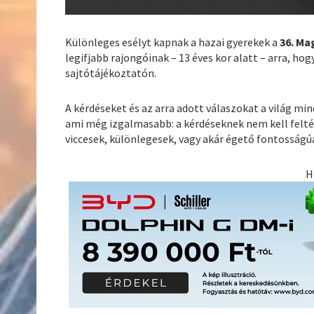
Különleges esélyt kapnak a hazai gyerekek a
36. Ma
legifjabb rajongóinak – 13 éves kor alatt – arra, ho
sajtótájékoztatón.
A kérdéseket és az arra adott válaszokat a világ min
ami még izgalmasabb: a kérdéseknek nem kell felt
viccesek, különlegesek, vagy akár égető fontosságúa
H