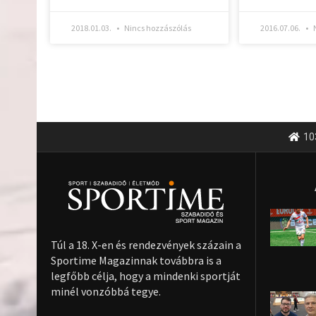
2018.01.03.
Nincs hozzászólás
2016.07.06.
N
10
Túl a 18. X-en és rendezvények százain a
Sportime Magazinnak továbbra is a
legfőbb célja, hogy a mindenki sportját
minél vonzóbbá tegye.