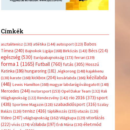
Címkék
Babos
asztalitenisz
(130)
atlétika
(144)
autosport
(123)
Tímea
(240)
Bécs
(214)
Bajnokok Ligája
(168)
Birkózás
(143)
egészség
(530)
Európabajnokság
(173)
ferrari
(139)
forma 1
(1165)
Futball
(760)
futás
(305)
Hosszú
Katinka
(186)
hungaroring
(181)
Jégkorong
(148)
kajakkenu
kézilabda
kickbox
(204)
(138)
karate
(168)
kosárlabda
(166)
(448)
Lewis Hamilton
(168)
magyar labdarúgóválogatott
(148)
Mercedes
(244)
motorsport
(153)
Opel Dakar Team
(132)
Rali
sport
rio 2016
(373)
Világbajnokság
(122)
Rendezvény
(142)
(438)
szabadidősport
(316)
Sportime Magazin
(128)
Szalay
tenisz
(416)
Balázs
(126)
táplálkozás
(155)
utazás
(126)
Video
(247)
vitorlázás
világbajnokság
(162)
Világkupa
(129)
életmód
(222)
vívás
(174)
vízilabda
(197)
Érdi Mária
(130)