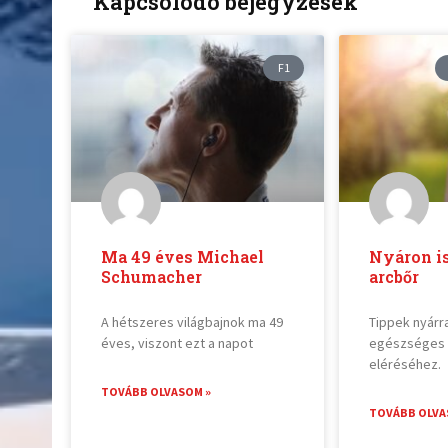
Kapcsolódó bejegyzések
F1
Ma 49 éves Michael
Nyáron i
Schumacher
arcbőr
A hétszeres világbajnok ma 49
Tippek nyárr
éves, viszont ezt a napot
egészséges 
eléréséhez.
TOVÁBB OLVASOM »
TOVÁBB OLVA