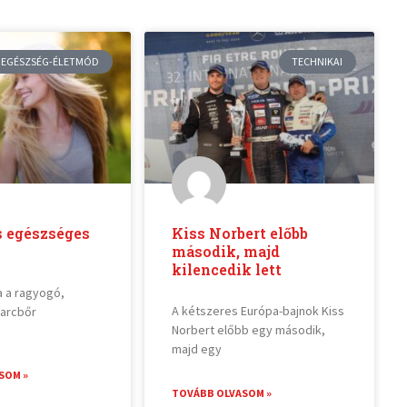
EGÉSZSÉG-ÉLETMÓD
TECHNIKAI
s egészséges
Kiss Norbert előbb
második, majd
kilencedik lett
a a ragyogó,
A kétszeres Európa-bajnok Kiss
arcbőr
Norbert előbb egy második,
majd egy
SOM »
TOVÁBB OLVASOM »