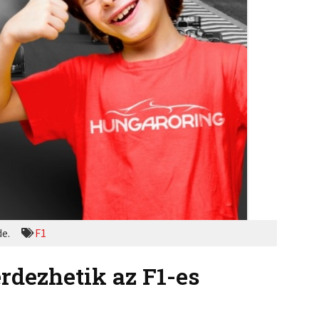
de.
F1
rdezhetik az F1-es