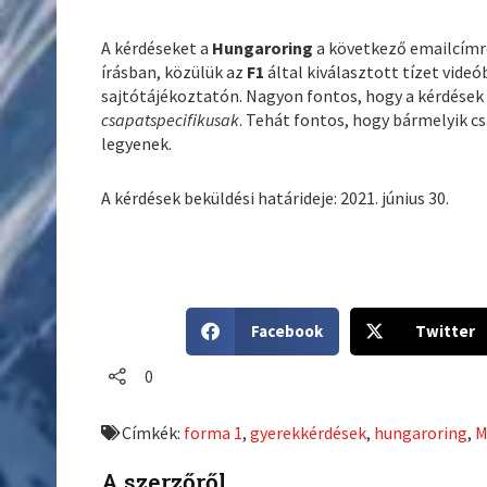
A kérdéseket a
Hungaroring
a következő emailcímre
írásban, közülük az
F1
által kiválasztott tízet videó
sajtótájékoztatón. Nagyon fontos, hogy a kérdések
csapatspecifikusak
. Tehát fontos, hogy bármelyik c
legyenek.
A kérdések beküldési határideje: 2021. június 30.
S
S
Facebook
Twitter
h
h
a
a
0
r
r
e
e
Címkék:
forma 1
,
gyerekkérdések
,
hungaroring
,
M
o
o
n
n
A szerzőről
f
t