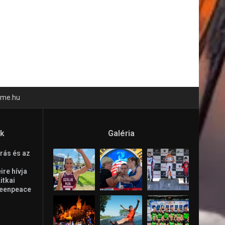
time.hu
ók
Galéria
rás és az
re hívja
Litkai
reenpeace