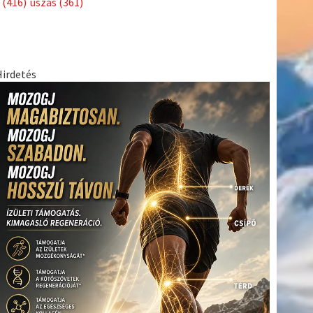
(416)
úszás
(361)
Hirdetés