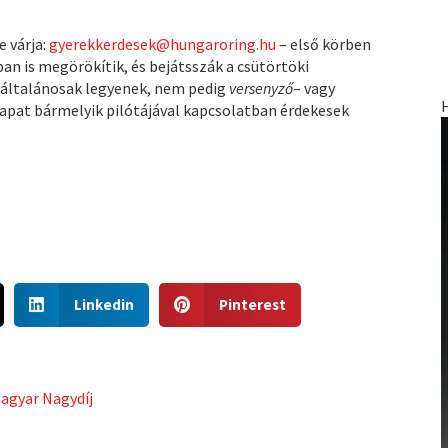
 várja:
gyerekkerdesek@hungaroring.hu
– első körben
ban is megörökítik, és bejátsszák a csütörtöki
 általánosak legyenek, nem pedig
versenyző
– vagy
sapat bármelyik pilótájával kapcsolatban érdekesek
S
S
Linkedin
Pinterest
h
h
a
a
r
r
e
e
agyar Nagydíj
o
o
n
n
l
p