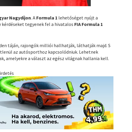
gyar Nagydíjon
. A
Formula 1
lehetőséget nyújt a
gy kérdéseket tegyenek fel a hivatalos
FIA Formula 1
den táján, rajongók milliói hallhatják, láthatják majd. S
étlenül az autósporthoz kapcsolódniuk. Lehetnek
k, amelyekre a választ az egész világnak hallania kell.
irdetés