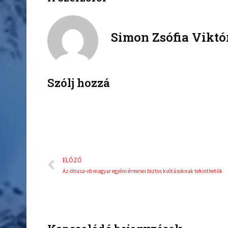
a
w
c
i
Simon Zsófia Viktó
e
t
b
t
o
e
o
r
k
Szólj hozzá
Előző
ELŐZŐ
Az öttusa-vb magyar egyéni érmesei biztos kvótásoknak tekinthetők