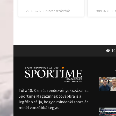
2018.10.25.
Nincs hozzászólás
2019.06.01.
N
10
Túl a 18. X-en és rendezvények százain a
Sportime Magazinnak továbbra is a
legfőbb célja, hogy a mindenki sportját
minél vonzóbbá tegye.