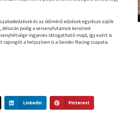
szabadedzések és az időmérő edzések egyrésze zajlik
, délután pedig a versenyfutamok kerülnek
rsenyhétvége ingyenes látogatható majd, így ezért is
 rajongót a helyszínen is a Gender Racing csapata.
S
S
Linkedin
Pinterest
h
h
a
a
r
r
e
e
o
o