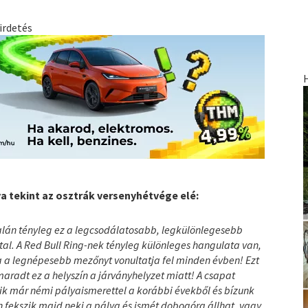
irdetés
 tekint az osztrák versenyhétvége elé:
talán tényleg ez a legcsodálatosabb, legkülönlegesebb
tal. A Red Bull Ring-nek tényleg különleges hangulata van,
ia a legnépesebb mezőnyt vonultatja fel minden évben! Ezt
aradt ez a helyszín a járványhelyzet miatt! A csapat
zik már némi pályaismerettel a korábbi évekből és bízunk
fekszik majd neki a pálya és ismét dobogóra állhat, vagy