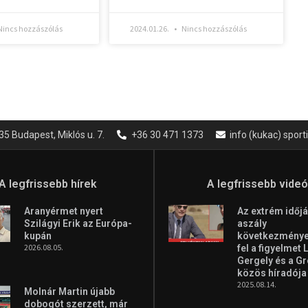
incs hozzászólás
2024.01.26.
Nincs hozzászólás
35 Budapest, Miklós u. 7.
+36 30 471 1373
info (kukac) spor
A legfrissebb hírek
A legfrissebb vide
Aranyérmet nyert
Az extrém időjá
Szilágyi Erik az Európa-
aszály
kupán
következményei
2026.08.05.
fel a figyelmet 
Gergely és a G
közös híradója
2025.08.14.
Molnár Martin újabb
dobogót szerzett, már