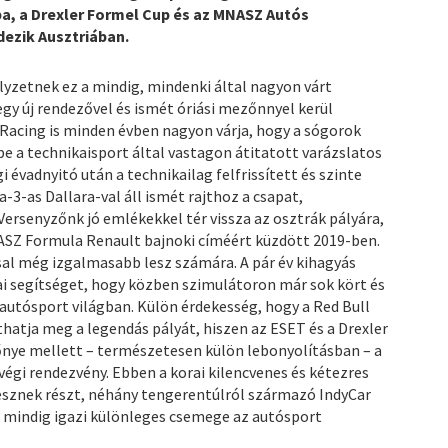
pa, a Drexler Formel Cup és az MNASZ Autós
dezik Ausztriában.
lyzetnek ez a mindig, mindenki által nagyon várt
gy új rendezővel és ismét óriási mezőnnyel kerül
 Racing is minden évben nagyon várja, hogy a sógorok
e a technikaisport által vastagon átitatott varázslatos
 évadnyitó után a technikailag felfrissített és szinte
3-as Dallara-val áll ismét rajthoz a csapat,
ersenyzőnk jó emlékekkel tér vissza az osztrák pályára,
ASZ Formula Renault bajnoki címéért küzdött 2019-ben.
sal még izgalmasabb lesz számára. A pár év kihagyás
ai segítséget, hogy közben szimulátoron már sok kört és
is autósport világban. Külön érdekesség, hogy a Red Bull
atja meg a legendás pályát, hiszen az ESET és a Drexler
nye mellett – természetesen külön lebonyolításban – a
végi rendezvény. Ebben a korai kilencvenes és kétezres
vesznek részt, néhány tengerentúlról származó IndyCar
 mindig igazi különleges csemege az autósport