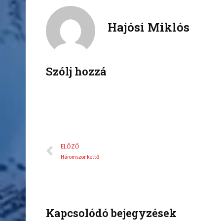
n
n
f
t
a
w
Hajósi Miklós
c
i
e
t
b
t
o
e
Szólj hozzá
o
r
k
Előző
ELŐZŐ
Háromszor kettő
Kapcsolódó bejegyzések