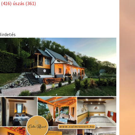
Címkék
Babos
asztalitenisz
(130)
atlétika
(144)
autosport
(123)
Tímea
(240)
Bécs
(214)
Bajnokok Ligája
(168)
Birkózás
(143)
egészség
(530)
Európabajnokság
(173)
ferrari
(139)
forma 1
(1165)
Futball
(760)
futás
(305)
Hosszú
Katinka
(186)
hungaroring
(181)
Jégkorong
(148)
kajakkenu
kézilabda
kickbox
(204)
(138)
karate
(168)
kosárlabda
(166)
(448)
Lewis Hamilton
(168)
magyar labdarúgóválogatott
(148)
Mercedes
(244)
motorsport
(153)
Opel Dakar Team
(132)
Rali
sport
rio 2016
(373)
Világbajnokság
(122)
Rendezvény
(142)
(438)
szabadidősport
(316)
Sportime Magazin
(128)
Szalay
tenisz
(416)
Balázs
(126)
táplálkozás
(155)
utazás
(126)
Video
(247)
vitorlázás
világbajnokság
(162)
Világkupa
(129)
életmód
(222)
vívás
(174)
vízilabda
(197)
Érdi Mária
(130)