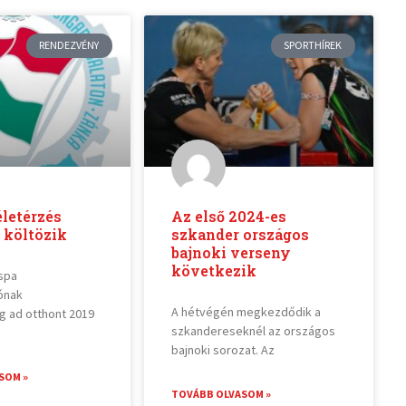
RENDEZVÉNY
SPORTHÍREK
életérzés
Az első 2024-es
 költözik
szkander országos
bajnoki verseny
következik
spa
zónak
A hétvégén megkezdődik a
 ad otthont 2019
szkandereseknél az országos
bajnoki sorozat. Az
SOM »
TOVÁBB OLVASOM »