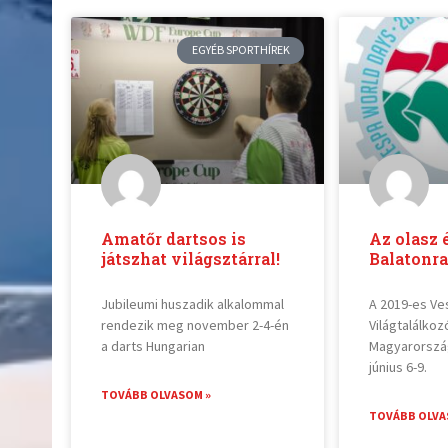
EGYÉB SPORTHÍREK
Amatőr dartsos is
Az olasz 
játszhat világsztárral!
Balatonra
Jubileumi huszadik alkalommal
A 2019-es Ve
rendezik meg november 2-4-én
Világtalálko
a darts Hungarian
Magyarország
június 6-9.
TOVÁBB OLVASOM »
TOVÁBB OLVA