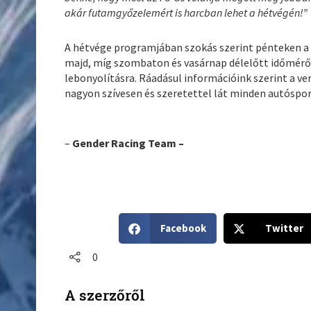
akár futamgyőzelemért is harcban lehet a hétvégén!”
A hétvége programjában szokás szerint pénteken a 
majd, míg szombaton és vasárnap délelőtt időmérő
lebonyolításra. Ráadásul információink szerint a ve
nagyon szívesen és szeretettel lát minden autósport
–
Gender Racing Team –
S
S
Facebook
Twitter
h
h
a
a
0
r
r
e
e
A szerzőről
o
o