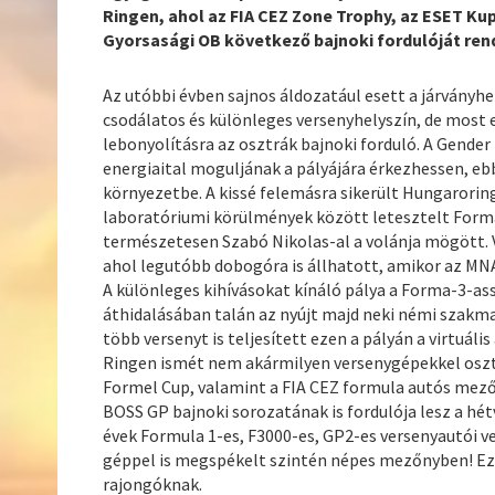
Ringen, ahol az FIA CEZ Zone Trophy, az ESET Ku
Gyorsasági OB következő bajnoki fordulóját ren
Az utóbbi évben sajnos áldozatául esett a járványhe
csodálatos és különleges versenyhelyszín, de most e
lebonyolításra az osztrák bajnoki forduló. A Gender
energiaital moguljának a pályájára érkezhessen, ebb
környezetbe. A kissé felemásra sikerült Hungaroringi
laboratóriumi körülmények között letesztelt Forma-
természetesen Szabó Nikolas-al a volánja mögött. V
ahol legutóbb dobogóra is állhatott, amikor az MN
A különleges kihívásokat kínáló pálya a Forma-3-as
áthidalásában talán az nyújt majd neki némi szakm
több versenyt is teljesített ezen a pályán a virtuál
Ringen ismét nem akármilyen versenygépekkel oszth
Formel Cup, valamint a FIA CEZ formula autós mező
BOSS GP bajnoki sorozatának is fordulója lesz a hét
évek Formula 1-es, F3000-es, GP2-es versenyautói 
géppel is megspékelt szintén népes mezőnyben! Ez
rajongóknak.