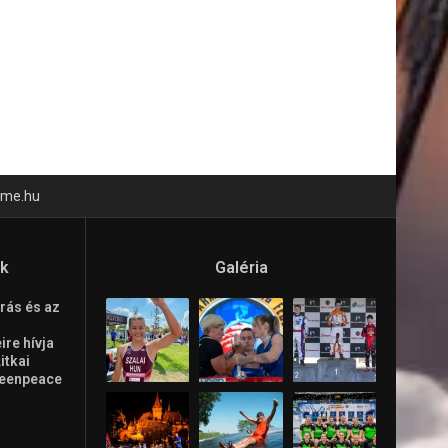
time.hu
ók
Galéria
rás és az
re hívja
Litkai
reenpeace