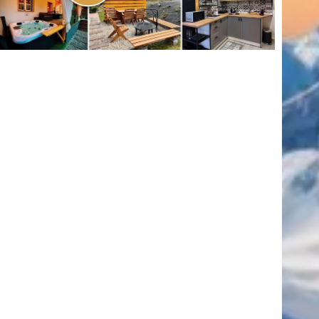
(416)
úszás
(361)
Hirdetés