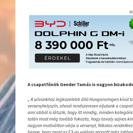
H
A csapatfőnök Gender Tamás is nagyon bizakodva
„ A szívünkhöz legközelebb álló Hungaroringen kívül 
versenyhelyszín, ahová rendszeresen eljutunk a csapat
ami abból is látszik, hogy itt mindig, minden kategór
talán most még tovább fokozta, hogy tavaly sajnos kim
nagyon motiváltan várja a versenyt, Nikolas rendelke
benne, hogy most az F3-as volánja mögött még jobban 