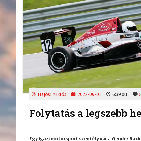
Hajósi Miklós
2022-06-01
6:39 du.
Folytatás a legszebb h
Egy igazi motorsport szentély vár a Gender Rac