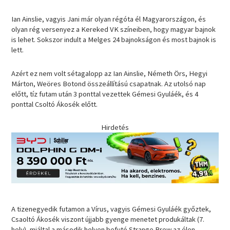
Ian Ainslie, vagyis Jani már olyan régóta él Magyarországon, és
olyan rég versenyez a Kereked VK színeiben, hogy magyar bajnok
is lehet. Sokszor indult a Melges 24 bajnokságon és most bajnok is
lett.
Azért ez nem volt sétagalopp az Ian Ainslie, Németh Örs, Hegyi
Márton, Weöres Botond összeállítású csapatnak. Az utolsó nap
előtt, tíz futam után 3 ponttal vezettek Gémesi Gyuláék, és 4
ponttal Csoltó Ákosék előtt.
Hirdetés
A tizenegyedik futamon a Vírus, vagyis Gémesi Gyuláék győztek,
Csaoltó Ákosék viszont újjabb gyenge menetet produkáltak (7.
hely), miáltal a második helyen befutó Strange Brew az élen