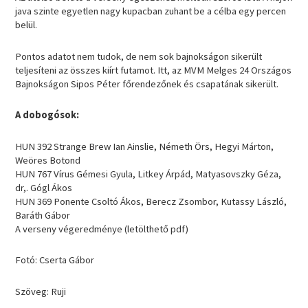
java szinte egyetlen nagy kupacban zuhant be a célba egy percen
belül.
Pontos adatot nem tudok, de nem sok bajnokságon sikerült
teljesíteni az összes kiírt futamot. Itt, az MVM Melges 24 Országos
Bajnokságon Sipos Péter főrendezőnek és csapatának sikerült.
A dobogósok:
HUN 392 Strange Brew Ian Ainslie, Németh Örs, Hegyi Márton,
Weöres Botond
HUN 767 Vírus Gémesi Gyula, Litkey Árpád, Matyasovszky Géza,
dr,. Gógl Ákos
HUN 369 Ponente Csoltó Ákos, Berecz Zsombor, Kutassy László,
Baráth Gábor
A verseny végeredménye (letölthető pdf)
Fotó: Cserta Gábor
Szöveg: Ruji