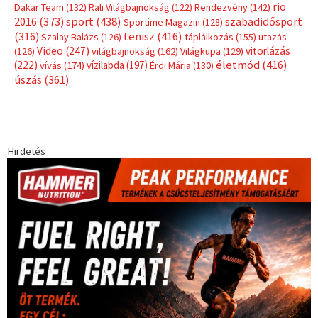
rio
Dakar Team
(132)
Rali Világbajnokság
(122)
Rendezvény
(142)
sport
(438)
2016
(373)
szabadidősport
Sportime Magazin
(128)
(316)
tenisz
(416)
Szalay Balázs
(126)
táplálkozás
(155)
utazás
Video
(247)
vitorlázás
(126)
világbajnokság
(162)
Világkupa
(129)
életmód
(416)
(222)
vívás
(174)
vízilabda
(197)
Érdi Mária
(130)
úszás
(361)
Hirdetés