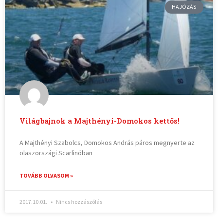
HAJÓZÁS
Világbajnok a Majthényi-Domokos kettős!
A Majthényi Szabolcs, Domokos András páros megnyerte az
olaszországi Scarlinóban
TOVÁBB OLVASOM »
2017.10.01.
Nincs hozzászólás