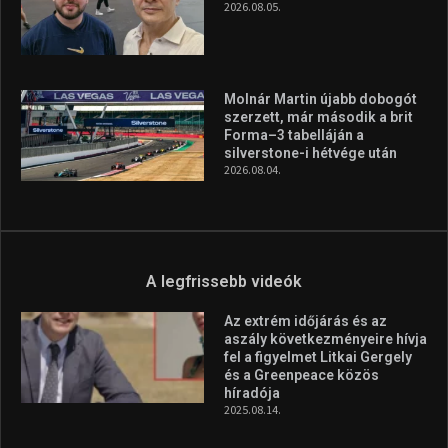
2026.08.05.
Molnár Martin újabb dobogót
szerzett, már második a brit
Forma–3 tabelláján a
silverstone-i hétvége után
2026.08.04.
A legfrissebb videók
Az extrém időjárás és az
aszály következményeire hívja
fel a figyelmet Litkai Gergely
és a Greenpeace közös
híradója
2025.08.14.