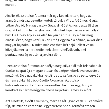
maradt.
Ainslie-ék az utolsó futamra már úgy készülhettek, hogy az
aranyéremért az egyetlen vetélytársuk a Vírus. A Gémesi Gyula.
Litkey Árpád, Matyasovszky Géza, dr. Gógl Álmos összeállítású
csapat két pont hátrányban volt. Mindkét hajó három első hellyel
bírt. Ha Litkey Árpiék az első helyen befutva úgy előzik meg
Ainslie-éket, hogy közéjük kerül még egy hajó a célban, akkor ők a
magyar bajnokok. Minden más esetben két hajó kellett volna
közéjük, mert a kerekedieknek több 2. helíyük volt, ami
pontazonosság esetén a javukra dönt.
Ezen az utolsó futamon az esélyesség súlya alól már felszabadult
Csoltó-csapat újra magabiztosan és szépen vitorlázva vezette a
mezőnyt. De a nayakukban ott lihegett az Ainslie vezette egység,
és nem sokkal hátrébb Csoltó Ákosék is. Az utolsó
hátszáélszakaszt ebben a sorrendben kezdték úgy, hogy a
kerekediek három-négy hajóhosszal jártak Gémesiék előtt.
Azt hihettük, eldőlt a verseny, mert a szél ugyan csak 8-9 csomóval
fújt, de minden korábbinál egyenletesebben. Természetesen