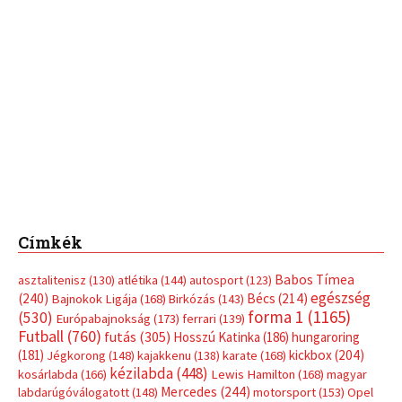
Címkék
Babos Tímea
asztalitenisz
(130)
atlétika
(144)
autosport
(123)
egészség
(240)
Bécs
(214)
Bajnokok Ligája
(168)
Birkózás
(143)
forma 1
(1165)
(530)
Európabajnokság
(173)
ferrari
(139)
Futball
(760)
futás
(305)
Hosszú Katinka
(186)
hungaroring
(181)
kickbox
(204)
Jégkorong
(148)
kajakkenu
(138)
karate
(168)
kézilabda
(448)
kosárlabda
(166)
Lewis Hamilton
(168)
magyar
Mercedes
(244)
labdarúgóválogatott
(148)
motorsport
(153)
Opel