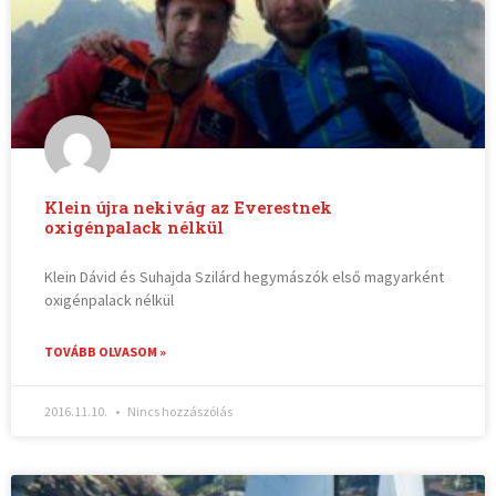
Klein újra nekivág az Everestnek
oxigénpalack nélkül
Klein Dávid és Suhajda Szilárd hegymászók első magyarként
oxigénpalack nélkül
TOVÁBB OLVASOM »
2016.11.10.
Nincs hozzászólás