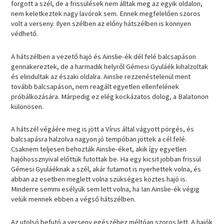
forgott a szél, de a frissülések nem álltak meg az egyik oldalon,
nem keletkeztek nagy lavórok sem. Ennek megfelelően szoros
volt a verseny. Ilyen szélben az előny hátszélben is könnyen
védhető.
A hátszélben a vezető hajó és Ainslie-ék dél felé balcsapáson
gennakereztek, de a harmadik helyről Gémesi Gyuláék kihalzoltak
és elindultak az északi oldalra. Ainslie rezzenéstelenül ment
tovább balcsapáson, nem reagált egyetlen ellenfelének
próbálkozására. Márpedig ez elég kockázatos dolog, a Balatonon
különösen.
A hátszél végáére meg is jött a Vírus által vágyott pörgés, és
balcsapásra halzolva nagyon jó tempóban jöttek a cél felé.
Csaknem teljesen behozták Ainslie-éket, akik így egyetlen
hajóhossznyival előttük futottak be. Ha egy kicsit jobban frissül
Gémesi Gyuláéknak a szél, akár futamot is nyerhettek volna, és
abban az esetben meglett volna szükséges köztes hajó is.
Minderre semmi esélyük sem lett volna, ha Ian Ainslie-ék végig
velük mennek ebben a végső hátszélben.
Az utolsó befutó a verseny egészéhez méltóan szoros lett. A hajók