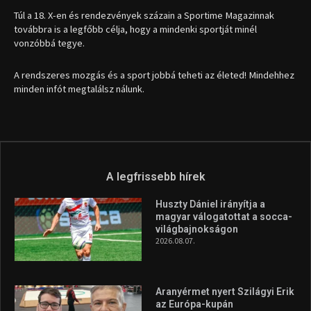
Túl a 18. X-en és rendezvények százain a Sportime Magazinnak
továbbra is a legfőbb célja, hogy a mindenki sportját minél
vonzóbbá tegye.
A rendszeres mozgás és a sport jobbá teheti az életed! Mindehhez
minden infót megtalálsz nálunk.
A legfrissebb hírek
Huszty Dániel irányítja a
magyar válogatottat a socca-
világbajnokságon
2026.08.07.
Aranyérmet nyert Szilágyi Erik
az Európa-kupán