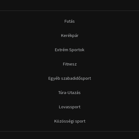
Futás
Kerékpár
Extrém Sportok
Fitnesz
Egyéb szabadidősport
Túra-Utazás
Lovassport
Közösségi sport