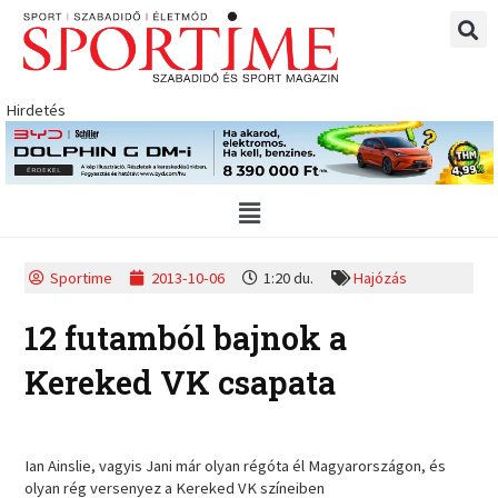
Skip
to
content
Hirdetés
Main
Menu
Sportime
2013-10-06
1:20 du.
Hajózás
12 futamból bajnok a
Kereked VK csapata
Ian Ainslie, vagyis Jani már olyan régóta él Magyarországon, és
olyan rég versenyez a Kereked VK színeiben