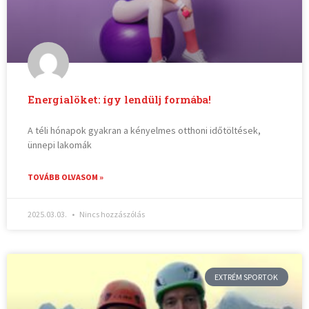
Energialöket: így lendülj formába!
A téli hónapok gyakran a kényelmes otthoni időtöltések,
ünnepi lakomák
TOVÁBB OLVASOM »
2025.03.03.
Nincs hozzászólás
EXTRÉM SPORTOK