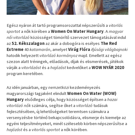
Egész nyáron át tartó programsorozattal népszerűsíti a
vitorlás
sportot
a nők körében a
Women On Water Hungary
. A
magyar
női vitorlázó
közösséget tömörítő szervezet támogatásával indul
az
52. Kékszalagon
az akár a dobogóra is esélyes
The Red
Extreme
40
katamarán
, amelyet
Virág Flóra
ifjúsági világbajnoki
hatodik helyezett
vitorlázó kormányoz
majd. Emellett az egész
szezon alatt tréningek, előadások, díjak és elismerések, játékok
várják a
vitorlázást
és a
hajózást
kedvelőket a
WOW NYÁR 2020
program keretében.
Az idén januárban, egy
nemzetközi
kezdeményezés
magyarországi tagjaként elindult
Women On Water (WOW)
Hungary
elsődleges célja, hogy közösséget építsen a
hazai
vitorlázó nők
számára, segítse őket a
vitorlázó
tudásuk
fejlesztésében, új lehetőségeket teremtsen számukra a
versenyzésbe történő bekapcsolódásra, elismerje és kiemelje az
egyéni teljesítményeket, minél szélesebb körben népszerűsítse a
hajózást
és a
vitorlás sportot
a nők körében.