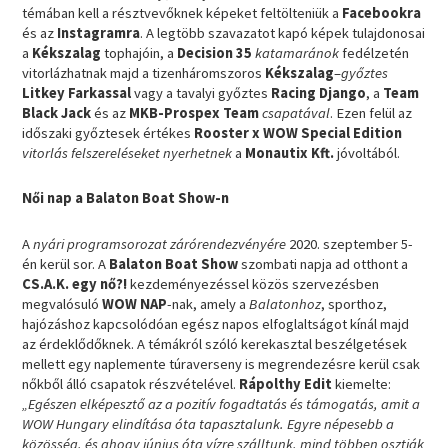
témában kell a résztvevőknek képeket feltölteniük a
Facebookra
és az
Instagramra
. A legtöbb szavazatot kapó képek tulajdonosai
a
Kékszalag
tophajóin, a
Decision 35
katamaránok
fedélzetén
vitorlázhatnak majd a tizenháromszoros
Kékszalag
–
győztes
Litkey Farkassal
vagy a tavalyi győztes
Racing Django
, a
Team
Black Jack
és az
MKB-Prospex Team
csapatával
. Ezen felül az
időszaki győztesek értékes
Rooster x WOW Special Edition
vitorlás felszereléseket
nyerhetnek
a
Monautix Kft.
jóvoltából.
Női nap a Balaton Boat Show-n
A
nyári programsorozat zárórendezvényére
2020. szeptember 5-
én kerül sor. A
Balaton Boat Show
szombati napja ad otthont a
CS.A.K. egy nő?!
kezdeményezéssel közös szervezésben
megvalósuló
WOW NAP
-nak, amely a
Balatonhoz
, sporthoz,
hajózáshoz kapcsolódóan egész napos elfoglaltságot kínál majd
az érdeklődőknek. A témákról szóló kerekasztal beszélgetések
mellett egy naplemente túraverseny is megrendezésre kerül csak
nőkből álló csapatok részvételével.
Rápolthy Edit
kiemelte:
„Egészen elképesztő az a pozitív fogadtatás és támogatás, amit a
WOW Hungary elindítása óta tapasztalunk. Egyre népesebb a
közösség, és ahogy június óta vízre szálltunk, mind többen osztják