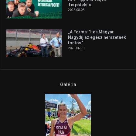
A legfrissebb videók
Az extrém időjárás és az
aszály következményeire hívja
fel a figyelmet Litkai Gergely
és a Greenpeace közös
híradója
2025.08.14.
Ne csak nézd, lásd is a focit! –
itt a Tippmix Teljes
Terjedelem!
2025.08.05.
„A Forma-1-es Magyar
Nagydíj az egész nemzetnek
fontos”
2025.06.19.