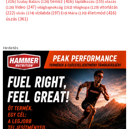
Címkék
Babos Tímea
asztalitenisz
(130)
atlétika
(144)
autosport
(123)
egészség
(240)
Bécs
(214)
Bajnokok Ligája
(168)
Birkózás
(143)
forma 1
(1165)
(530)
Európabajnokság
(173)
ferrari
(139)
Futball
(760)
futás
(305)
Hosszú Katinka
(186)
hungaroring
(181)
kickbox
(204)
Jégkorong
(148)
kajakkenu
(138)
karate
(168)
kézilabda
(448)
kosárlabda
(166)
Lewis Hamilton
(168)
magyar
Mercedes
(244)
labdarúgóválogatott
(148)
motorsport
(153)
Opel
rio
Dakar Team
(132)
Rali Világbajnokság
(122)
Rendezvény
(142)
sport
(438)
2016
(373)
szabadidősport
Sportime Magazin
(128)
(316)
tenisz
(416)
Szalay Balázs
(126)
táplálkozás
(155)
utazás
Video
(247)
vitorlázás
(126)
világbajnokság
(162)
Világkupa
(129)
életmód
(416)
(222)
vívás
(174)
vízilabda
(197)
Érdi Mária
(130)
úszás
(361)
Hirdetés