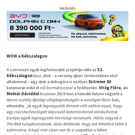
Hirdetés
WOW a Kékszalagon
A szervezet egyik legfontosabb projektje idén az
52.
Kékszalagon
lesz, ahol – a verseny újkori történetében első
alkalommal – egy akár a dobogóra is esélyes
Extreme 40
katamarán indul el
női kormányossal
a fedélzetén.
Virág Flóra
, aki
Molnár Dáviddal
közösen 2019-ben a hatodik helyen végzett a
Nacra osztály ifjúsági világbajnokságán
a
norvégiai Risor
-ban,
elmondta:
„Az egyik legnagyobb álmom vált valóra azzal, hogy
egy csúcstechnológiát képviselő katamaránnal elindulhatok
Európa egyik legnagyobb távolsági versenyén. Hálás vagyok a
The Red tulajdonosának, Soós Attilának, hogy ezt lehetővé tette a
számomra. A hajó már vízen van és a csapattal a héten