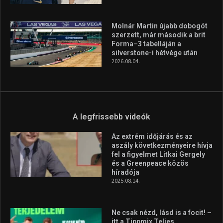
A legfrissebb hírek
Huszty Dániel irányítja a
magyar válogatottat a socca-
világbajnokságon
2026.08.07.
Aranyérmet nyert Szilágyi Erik
az Európa-kupán
2026.08.05.
Molnár Martin újabb dobogót
szerzett, már második a brit
Forma–3 tabelláján a
silverstone-i hétvége után
2026.08.04.