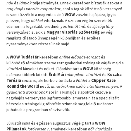
nők
és
lányok
teljesítményét. Ennek keretében bíztatják azokat a
nagyhajós vitorlás csapatokat
, ahol a tagok között női versenyző
is van: tűzzék ki a magenta színű
WOW
zászlót hajójukra, így is
jelezve, hogy
nőkkel
vitorláznak. A szezon végén szeretnék
elismerni a leginkább eredményes
felnőtt női
és
ifjúsági lány
versenyzőket
is, akik a
Magyar Vitorlás Szövetség
év végi
ranglista díjátadó ünnepségén különdíjban és értékes
nyereményekben részesülnek majd.
A
WOW Tudástár
keretében
online előadás-sorozat
és
különböző témákban szervezett gyakorlati tréningek várják majd a
vitorlázó
lányokat és nőket. Előadást tart a
WOW
közösség
számára többek között
Érdi Mári
olimpikon vitorlázó
és
Koczka
Terézia
coach
is, aki körbe vitorlázta a
Földet
a
Clipper Race
Round the World
nevű,
amatőröknek
szóló
vitorlásversenyen
. A
gyakorlati workshopok
során a kishajós alapoktól kezdve a
nagyhajós versenyzés legfontosabb ismeretein át a specializált
hátszeles tréningekig többféle szintnek megfelelő tudáshoz
juthatnak a programban résztvevők.
Júliustól indul és egészen augusztus végéig tart a
WOW
Pillanatok
fotóverseny
, amelynek keretében
női vitorlázás