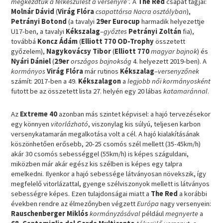
megkezdtük a felkészülést a versenyre”.
A
The Red
csapat tagjai:
Molnár Dávid
(
Virág Flóra
csapattársa Nacra osztályban
),
Petrányi Botond
(a tavalyi
29er Eurocup
harmadik helyezettje
U17-ben, a tavalyi
Kékszalag
–
győztes
Petrányi Zoltán
fia),
továbbá
Koncz Ádám
(
Elliott 770 OD-Trophy
összetett
győzelem),
Nagykovácsy Tibor
(
Elliott 770
magyar bajnok
) és
Nyári Dániel
(
29er
országos bajnokság
4. helyezett 2019-ben). A
kormányos
Virág Flóra
már rutinos
Kékszalag
–
versenyzőnek
számít: 2017-ben a 49.
Kékszalagon
a
legjobb női kormányosként
futott be az összetett lista 27. helyén egy 20 lábas
katamaránnal
.
Az
Extreme 40
azonban más szintet képvisel: a hajó tervezésekor
egy könnyen
vitorlázható
, viszonylag kis súlyú, teljesen karbon
versenykatamarán megalkotása volt a cél. A hajó kialakításának
köszönhetően erősebb, 20-25 csomós szél mellett (35-45km/h)
akár 30 csomós sebességgel (55km/h) is képes száguldani,
miközben már akár egész kis szélben is képes egy talpra
emelkedni. Ilyenkor a hajó sebessége látványosan növekszik, így
megfelelő vitorlázattal, gyenge szélviszonyok mellett is látványos
sebességre képes. Ezen tulajdonságai miatt a
The Red
a korábbi
években rendre az élmezőnyben végzett
Európa
nagy versenyein:
Rauschenberger Miklós
kormányzásával
például
megnyerte
a