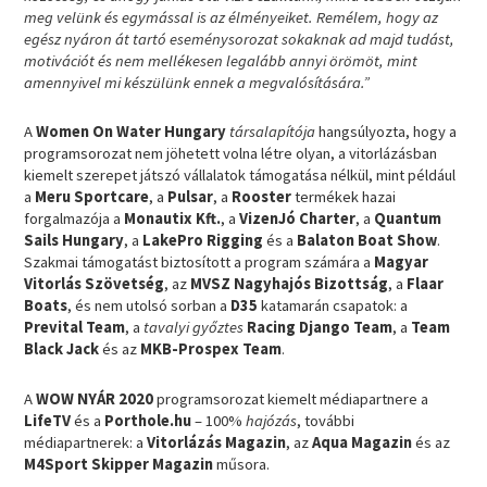
meg velünk és egymással is az élményeiket. Remélem, hogy az
egész nyáron át tartó eseménysorozat sokaknak ad majd tudást,
motivációt és nem mellékesen legalább annyi örömöt, mint
amennyivel mi készülünk ennek a megvalósítására.”
A
Women On Water Hungary
társalapítója
hangsúlyozta, hogy a
programsorozat nem jöhetett volna létre olyan, a vitorlázásban
kiemelt szerepet játszó vállalatok támogatása nélkül, mint például
a
Meru Sportcare
, a
Pulsar
, a
Rooster
termékek hazai
forgalmazója a
Monautix Kft.
, a
VizenJó Charter
, a
Quantum
Sails Hungary
, a
LakePro Rigging
és a
Balaton Boat Show
.
Szakmai támogatást biztosított a program számára a
Magyar
Vitorlás Szövetség
, az
MVSZ Nagyhajós Bizottság
, a
Flaar
Boats
, és nem utolsó sorban a
D35
katamarán csapatok: a
Prevital Team
, a
tavalyi győztes
Racing Django Team
, a
Team
Black Jack
és az
MKB-Prospex Team
.
A
WOW NYÁR 2020
programsorozat kiemelt médiapartnere a
LifeTV
és a
Porthole.hu
– 100%
hajózás
, további
médiapartnerek: a
Vitorlázás Magazin
, az
Aqua Magazin
és az
M4Sport Skipper Magazin
műsora.