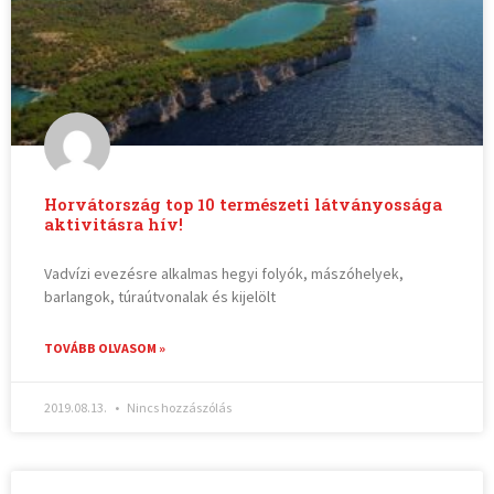
Horvátország top 10 természeti látványossága
aktivitásra hív!
Vadvízi evezésre alkalmas hegyi folyók, mászóhelyek,
barlangok, túraútvonalak és kijelölt
TOVÁBB OLVASOM »
2019.08.13.
Nincs hozzászólás