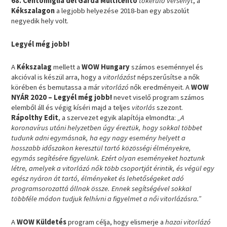
68. Centomiglia del Garda Multicento
tókerülő versenyt
, a
Kékszalagon
a legjobb helyezése 2018-ban egy abszolút
negyedik hely volt.
Legyél még jobb!
A
Kékszalag
mellett a
WOW Hungary
számos eseménnyel és
akcióval is készül arra, hogy a
vitorlázást
népszerűsítse a nők
körében és bemutassa a már
vitorlázó
nők eredményeit. A
WOW
NYÁR 2020 – Legyél még jobb!
nevet viselő program számos
elemből áll és végig kíséri majd a teljes
vitorlás
szezont.
Rápolthy Edit
, a szervezet egyik alapítója elmondta:
„A
koronavírus utáni helyzetben úgy éreztük, hogy sokkal többet
tudunk adni egymásnak, ha egy nagy esemény helyett a
hosszabb időszakon keresztül tartó közösségi élményekre,
egymás segítésére figyelünk. Ezért olyan eseményeket hoztunk
létre, amelyek a vitorlázó nők több csoportját érintik, és végül egy
egész nyáron át tartó, élményeket és lehetőségeket adó
programsorozattá állnak össze. Ennek segítségével sokkal
többféle módon tudjuk felhívni a figyelmet a női vitorlázásra.”
A
WOW Küldetés
program célja, hogy elismerje a
hazai vitorlázó