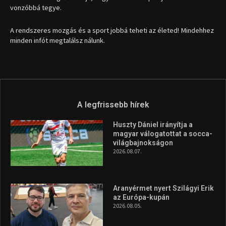
1035 Budapest, Miklós u. 7.
+36 30 471 1373
info (kukac) sportime.hu
Túl a 18. X-en és rendezvények százain a Sportime Magazinnak
továbbra is a legfőbb célja, hogy a mindenki sportját minél
vonzóbbá tegye.
A rendszeres mozgás és a sport jobbá teheti az életed! Mindehhez
minden infót megtalálsz nálunk.