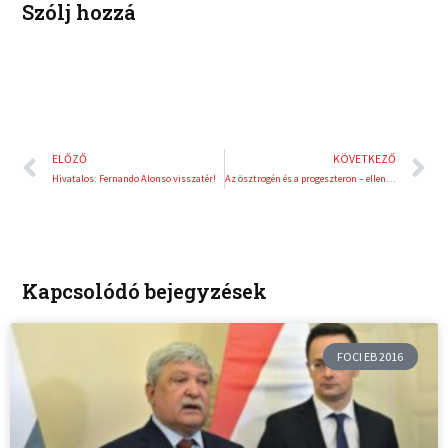
Szólj hozzá
Előző
K
ELŐZŐ
KÖVETKEZŐ
Hivatalos: Fernando Alonso visszatér!
Az ösztrogén és a progeszteron – ellenség vagy barát?
Kapcsolódó bejegyzések
FOCI EB 2016