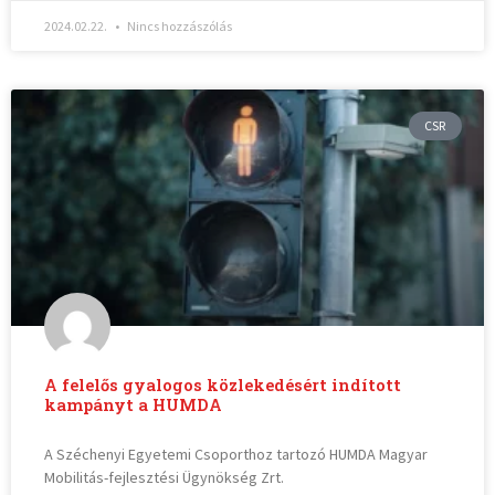
2024.02.22.
Nincs hozzászólás
CSR
A felelős gyalogos közlekedésért indított
kampányt a HUMDA
A Széchenyi Egyetemi Csoporthoz tartozó HUMDA Magyar
Mobilitás-fejlesztési Ügynökség Zrt.