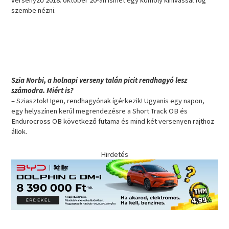
versenyző 2018. október 20-án ismét egy komoly kihívással fog
szembe nézni.
Szia Norbi, a holnapi verseny talán picit rendhagyó lesz
számodra. Miért is?
– Sziasztok! Igen, rendhagyónak ígérkezik! Ugyanis egy napon,
egy helyszínen kerül megrendezésre a Short Track OB és
Endurocross OB következő futama és mind két versenyen rajthoz
állok.
Hirdetés