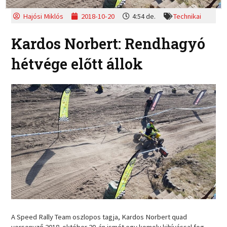
Hajósi Miklós
2018-10-20
4:54 de.
Technikai
Kardos Norbert: Rendhagyó
hétvége előtt állok
A Speed Rally Team oszlopos tagja, Kardos Norbert quad