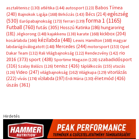
Babos Tímea
asztalitenisz
(130)
atlétika
(144)
autosport
(123)
egészség
(240)
Bécs
(214)
Bajnokok Ligája
(168)
Birkózás
(143)
forma 1
(1165)
(530)
Európabajnokság
(173)
ferrari
(139)
Futball
(760)
futás
(305)
Hosszú Katinka
(186)
hungaroring
(181)
kickbox
(204)
Jégkorong
(148)
kajakkenu
(138)
karate
(168)
kézilabda
(448)
kosárlabda
(166)
Lewis Hamilton
(168)
magyar
Mercedes
(244)
labdarúgóválogatott
(148)
motorsport
(153)
Opel
rio
Dakar Team
(132)
Rali Világbajnokság
(122)
Rendezvény
(142)
sport
(438)
2016
(373)
szabadidősport
Sportime Magazin
(128)
(316)
tenisz
(416)
Szalay Balázs
(126)
táplálkozás
(155)
utazás
Video
(247)
vitorlázás
(126)
világbajnokság
(162)
Világkupa
(129)
életmód
(416)
(222)
vívás
(174)
vízilabda
(197)
Érdi Mária
(130)
úszás
(361)
Hirdetés