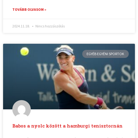
TOVÁBB OLVASOM »
2024.11.18.
Nincs hozzászólás
EGYÉB EGYÉNI SPORTOK
Babos a nyolc között a hamburgi tenisztornán