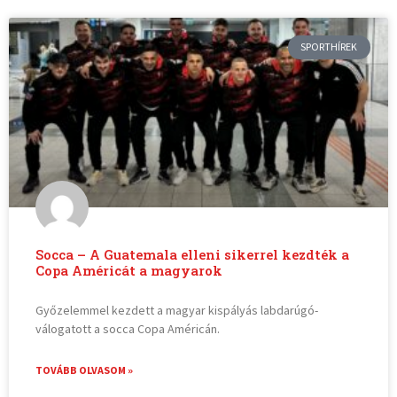
SPORTHÍREK
Socca – A Guatemala elleni sikerrel kezdték a
Copa Américát a magyarok
Győzelemmel kezdett a magyar kispályás labdarúgó-
válogatott a socca Copa Américán.
TOVÁBB OLVASOM »