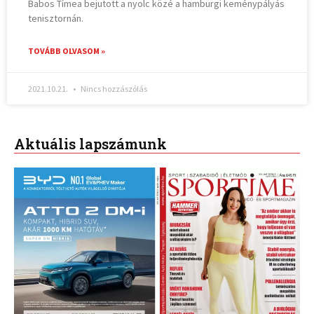
Babos Tímea bejutott a nyolc közé a hamburgi keménypályás
tenisztornán.
TOVÁBB OLVASOM »
2021.10.21.
Nincs hozzászólás
Aktuális lapszámunk