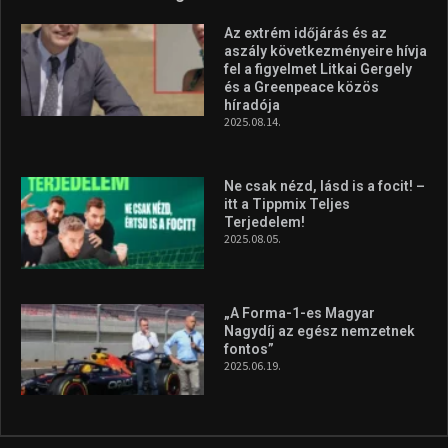
Az extrém időjárás és az
aszály következményeire hívja
fel a figyelmet Litkai Gergely
és a Greenpeace közös
híradója
2025.08.14.
Ne csak nézd, lásd is a focit! –
itt a Tippmix Teljes
Terjedelem!
2025.08.05.
„A Forma-1-es Magyar
Nagydíj az egész nemzetnek
fontos”
2025.06.19.