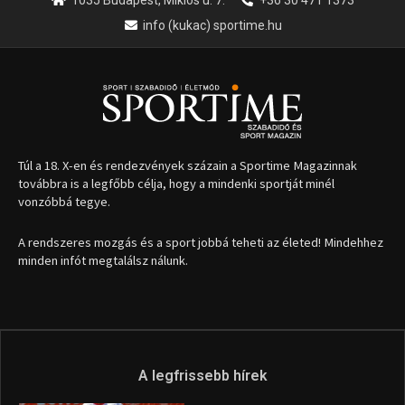
info (kukac) sportime.hu
Túl a 18. X-en és rendezvények százain a Sportime Magazinnak
továbbra is a legfőbb célja, hogy a mindenki sportját minél
vonzóbbá tegye.
A rendszeres mozgás és a sport jobbá teheti az életed! Mindehhez
minden infót megtalálsz nálunk.
A legfrissebb hírek