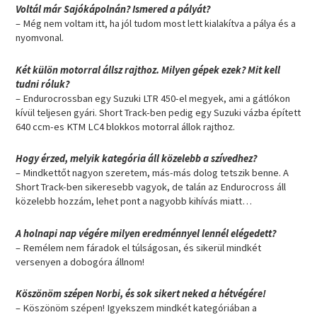
Voltál már Sajókápolnán? Ismered a pályát?
– Még nem voltam itt, ha jól tudom most lett kialakítva a pálya és a
nyomvonal.
Két külön motorral állsz rajthoz. Milyen gépek ezek? Mit kell
tudni róluk?
– Endurocrossban egy Suzuki LTR 450-el megyek, ami a gátlókon
kívül teljesen gyári. Short Track-ben pedig egy Suzuki vázba épített
640 ccm-es KTM LC4 blokkos motorral állok rajthoz.
Hogy érzed, melyik kategória áll közelebb a szívedhez?
– Mindkettőt nagyon szeretem, más-más dolog tetszik benne. A
Short Track-ben sikeresebb vagyok, de talán az Endurocross áll
közelebb hozzám, lehet pont a nagyobb kihívás miatt…
A holnapi nap végére milyen eredménnyel lennél elégedett?
– Remélem nem fáradok el túlságosan, és sikerül mindkét
versenyen a dobogóra állnom!
Köszönöm szépen Norbi, és sok sikert neked a hétvégére!
– Köszönöm szépen! Igyekszem mindkét kategóriában a