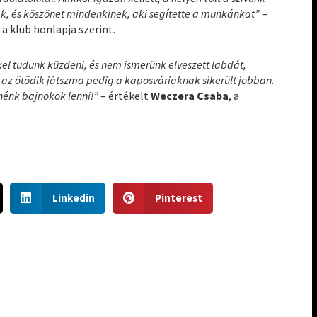
ak, és köszönet mindenkinek, aki segítette a munkánkat”
–
e
a klub honlapja szerint.
kkel tudunk küzdeni, és nem ismerünk elveszett labdát,
l, az ötödik játszma pedig a kaposváriaknak sikerült jobban.
nénk bajnokok lenni!”
– értékelt
Weczera Csaba
, a
S
S
Linkedin
Pinterest
h
h
a
a
r
r
e
e
o
o
n
n
l
p
i
i