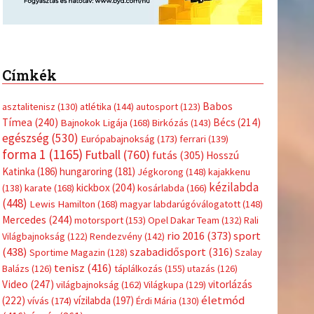
Címkék
Babos
asztalitenisz
(130)
atlétika
(144)
autosport
(123)
Tímea
(240)
Bécs
(214)
Bajnokok Ligája
(168)
Birkózás
(143)
egészség
(530)
Európabajnokság
(173)
ferrari
(139)
forma 1
(1165)
Futball
(760)
futás
(305)
Hosszú
Katinka
(186)
hungaroring
(181)
Jégkorong
(148)
kajakkenu
kézilabda
kickbox
(204)
(138)
karate
(168)
kosárlabda
(166)
(448)
Lewis Hamilton
(168)
magyar labdarúgóválogatott
(148)
Mercedes
(244)
motorsport
(153)
Opel Dakar Team
(132)
Rali
sport
rio 2016
(373)
Világbajnokság
(122)
Rendezvény
(142)
(438)
szabadidősport
(316)
Sportime Magazin
(128)
Szalay
tenisz
(416)
Balázs
(126)
táplálkozás
(155)
utazás
(126)
Video
(247)
vitorlázás
világbajnokság
(162)
Világkupa
(129)
életmód
(222)
vívás
(174)
vízilabda
(197)
Érdi Mária
(130)