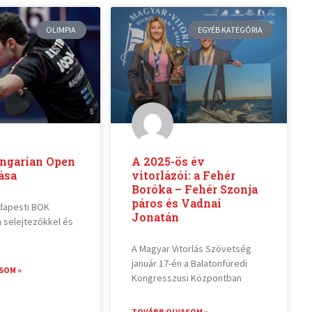
OLIMPIA
EGYÉB KATEGÓRIA
ungarian Open
A 2025-ös év
ása
vitorlázói: a Fehér
Boróka – Fehér Szonja
páros és Vadnai
dapesti BOK
Jonatán
 selejtezőkkel és
A Magyar Vitorlás Szövetség
január 17-én a Balatonfüredi
SOM »
Kongresszusi Központban
TOVÁBB OLVASOM »