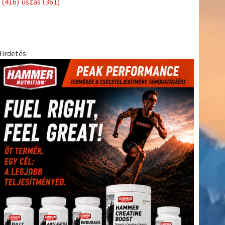
(416)
úszás
(361)
Hirdetés