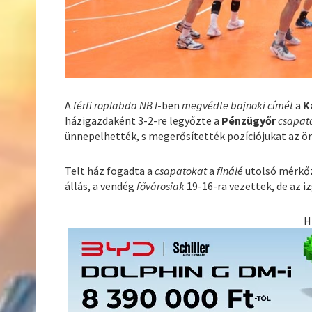
A
férfi röplabda NB I
-ben
megvédte bajnoki címét
a
K
házigazdaként 3-2-re legyőzte a
Pénzügyőr
csapat
ünnepelhették, s megerősítették pozíciójukat az ö
Telt ház fogadta a
csapatokat
a
finálé
utolsó mérkőzé
állás, a vendég
fővárosiak
19-16-ra vezettek, de az 
H