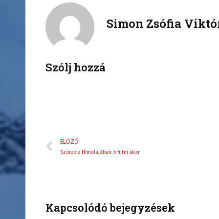
c
i
Simon Zsófia Viktó
e
t
b
t
o
e
o
r
k
Szólj hozzá
Előző
ELŐZŐ
Száraz a Himalájában is futni akar
Kapcsolódó bejegyzések