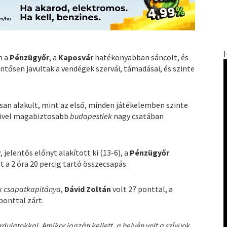
n a
Pénzügyőr
, a
Kaposvár
hatékonyabban sáncolt, és
entősen javultak a vendégek szervái, támadásai, és szinte
san alakult, mint az első, minden játékelemben szinte
mivel magabiztosabb
budapestiek
nagy csatában
r
, jelentős előnyt alakított ki (13-6), a
Pénzügyőr
t a 2 óra 20 percig tartó összecsapás.
k csapatkapitánya
,
Dávid Zoltán
volt 27 ponttal, a
ponttal zárt.
rdulatokkal. Amikor igazán kellett, a helyén volt a szívünk