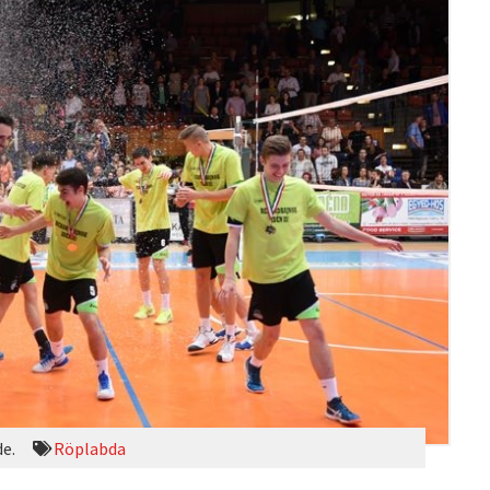
de.
Röplabda