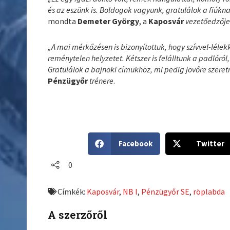
és az eszünk is. Boldogok vagyunk, gratulálok a fiúkn
mondta
Demeter György
, a
Kaposvár
vezetőedzőj
„A mai mérkőzésen is bizonyítottuk, hogy szívvel-léle
reménytelen helyzetet. Kétszer is felálltunk a padlóró
Gratulálok a bajnoki címükhöz, mi pedig jövőre szeret
Pénzügyőr
trénere
.
S
S
Facebook
Twitter
h
h
a
a
0
r
r
e
e
Címkék:
Kaposvár
,
NB I
,
Pénzügyőr SE
,
röplabda
o
o
n
n
A szerzőről
f
t
a
w