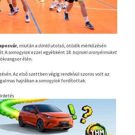
aposvár
, miután a
döntő
utolsó, ötödik mérkőzésén
át
. A
somogyiak
ezzel egyébként 18.
bajnoki aranyérmüket
rökrangsor élén.
sén. Az első szettben végig rendkívül szoros volt az
izgalmas hajrában a
somogyiak
fordítottak.
irdetés