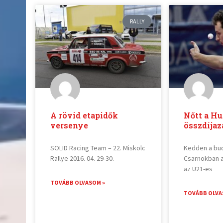
RALLY
A rövid etapidők
Nőtt a H
versenye
összdíjaz
SOLID Racing Team – 22. Miskolc
Kedden a bu
Rallye 2016. 04. 29-30.
Csarnokban a
az U21-es
TOVÁBB OLVASOM »
TOVÁBB OLVA