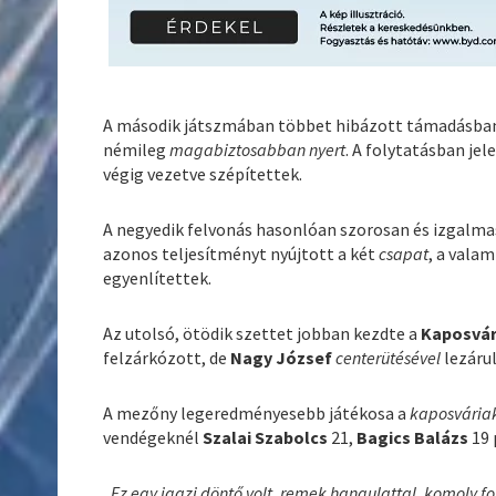
A második játszmában többet hibázott támadásba
némileg
magabiztosabban nyert
. A folytatásban jel
végig vezetve szépítettek.
A negyedik felvonás hasonlóan szorosan és izgalma
azonos teljesítményt nyújtott a két
csapat
, a vala
egyenlítettek.
Az utolsó, ötödik szettet jobban kezdte a
Kaposvá
felzárkózott, de
Nagy József
centerütésével
lezárul
A mezőny legeredményesebb játékosa a
kaposvária
vendégeknél
Szalai Szabolcs
21,
Bagics Balázs
19 
„Ez egy igazi döntő volt, remek hangulattal, komoly fo