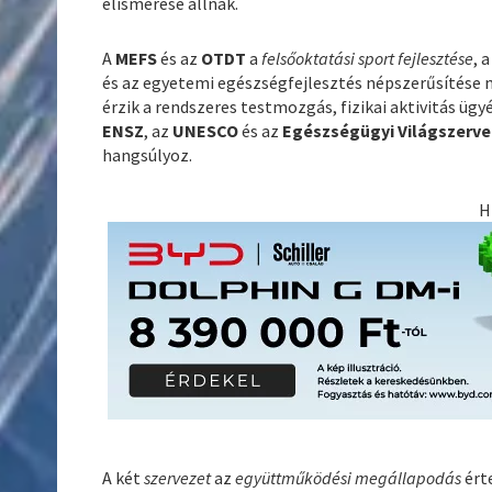
elismerése állnak.
A
MEFS
és az
OTDT
a
felsőoktatási sport fejlesztése
, 
és az egyetemi egészségfejlesztés népszerűsítése 
érzik a rendszeres testmozgás, fizikai aktivitás ü
ENSZ
, az
UNESCO
és az
Egészségügyi Világszerv
hangsúlyoz.
H
A két
szervezet
az
együttműködési megállapodás
ért