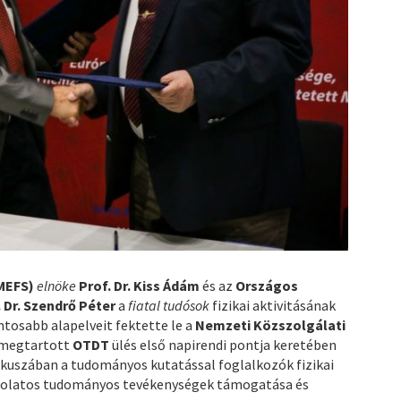
MEFS)
elnöke
Prof. Dr. Kiss Ádám
és az
Országos
. Dr. Szendrő Péter
a
fiatal tudósok
fizikai aktivitásának
tosabb alapelveit fektette le a
Nemzeti Közszolgálati
 megtartott
OTDT
ülés első napirendi pontja keretében
kuszában a tudományos kutatással foglalkozók fizikai
olatos tudományos tevékenységek támogatása és