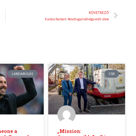
Köve
KÖVETKEZŐ
Kardos Norbert: Rendhagyó hétvége előtt állok
LABDARÚGÁS
CSR
meone a
„Mission: