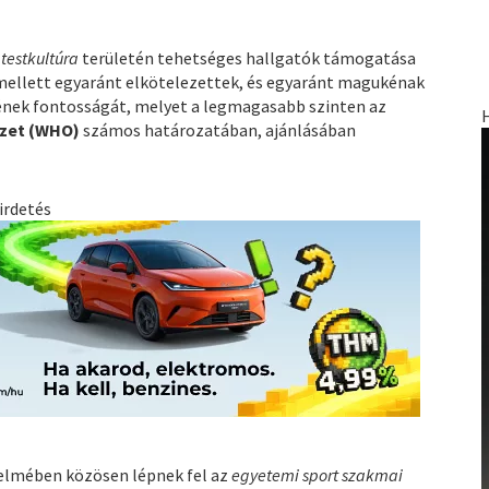
a
testkultúra
területén tehetséges hallgatók támogatása
mellett egyaránt elkötelezettek, és egyaránt magukénak
gyének fontosságát, melyet a legmagasabb szinten az
ezet (WHO)
számos határozatában, ajánlásában
irdetés
elmében közösen lépnek fel az
egyetemi sport szakmai