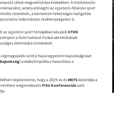
azott célok megvalósítása érdekében. A
felsőoktatási
ményezést, amely elősegíti az
egyetemi-főiskolai sport
ktivitás
növelését, a kiemelten tehetséges hallgatók
pcsolatos tudományos tevékenységeket is.
ít az
egyetemi sport
témájában készülő
OTDK
zvényein a
fiatal tudósok
fizikai aktivitásának
szséges életmódra törekvését.
a legmagasabb szintű hazai egyetemi bajnokságokat
 Bajnokság
) a diákolimpiához hasonlóan a
édében bejelentette, hogy a 2019-es év
MEFS
különdíja a
eretében megrendezett
FISU Konferencián
való
lja.