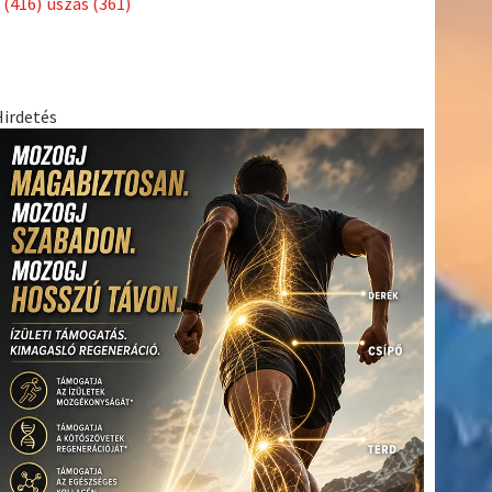
(416)
úszás
(361)
Hirdetés