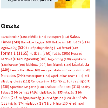
Címkék
Babos
asztalitenisz
(130)
atlétika
(144)
autosport
(123)
Tímea
(240)
Bécs
(214)
Bajnokok Ligája
(168)
Birkózás
(143)
egészség
(530)
Európabajnokság
(173)
ferrari
(139)
forma 1
(1165)
Futball
(760)
futás
(305)
Hosszú
Katinka
(186)
hungaroring
(181)
Jégkorong
(148)
kajakkenu
kézilabda
kickbox
(204)
(138)
karate
(168)
kosárlabda
(166)
(448)
Lewis Hamilton
(168)
magyar labdarúgóválogatott
(148)
Mercedes
(244)
motorsport
(153)
Opel Dakar Team
(132)
Rali
sport
rio 2016
(373)
Világbajnokság
(122)
Rendezvény
(142)
(438)
szabadidősport
(316)
Sportime Magazin
(128)
Szalay
tenisz
(416)
Balázs
(126)
táplálkozás
(155)
utazás
(126)
Video
(247)
vitorlázás
világbajnokság
(162)
Világkupa
(129)
életmód
(222)
vívás
(174)
vízilabda
(197)
Érdi Mária
(130)