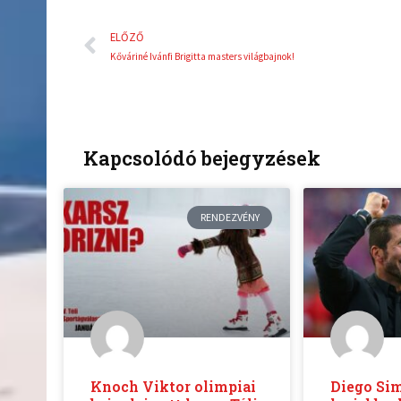
Előző
ELŐZŐ
Kőváriné Ivánfi Brigitta masters világbajnok!
Kapcsolódó bejegyzések
RENDEZVÉNY
Knoch Viktor olimpiai
Diego Si