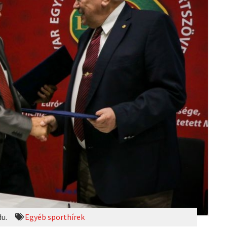
du.
Egyéb sporthírek