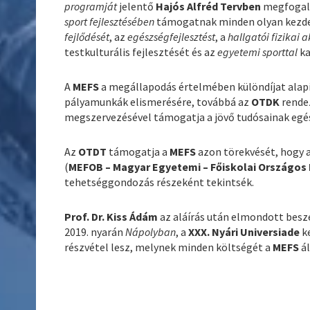
programját
jelentő
Hajós Alfréd Tervben
megfogalm
sport fejlesztésében
támogatnak minden olyan kezde
fejlődését
, az
egészségfejlesztést
, a
hallgatói fizikai a
testkulturális fejlesztését és az
egyetemi sporttal
ka
A
MEFS
a megállapodás értelmében különdíjat alap
pályamunkák elismerésére, továbbá az
OTDK
rende
megszervezésével támogatja a jövő tudósainak egé
Az
OTDT
támogatja a
MEFS
azon törekvését, hogy 
(
MEFOB – Magyar Egyetemi – Főiskolai Országos
tehetséggondozás részeként tekintsék.
Prof. Dr. Kiss Ádám
az aláírás után elmondott besz
2019. nyarán
Nápolyban
, a
XXX. Nyári Universiade
k
részvétel lesz, melynek minden költségét a
MEFS
ál