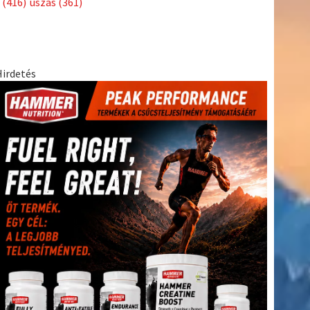
(416)
úszás
(361)
Hirdetés