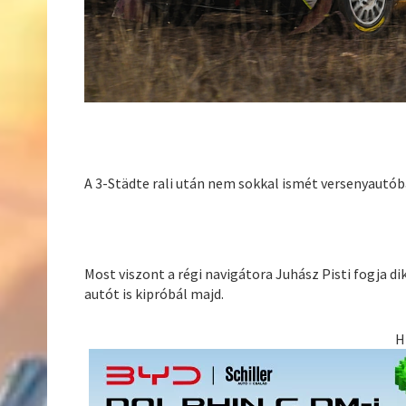
A 3-Städte rali után nem sokkal ismét versenyautóba
Most viszont a régi navigátora Juhász Pisti fogja dik
autót is kipróbál majd.
H