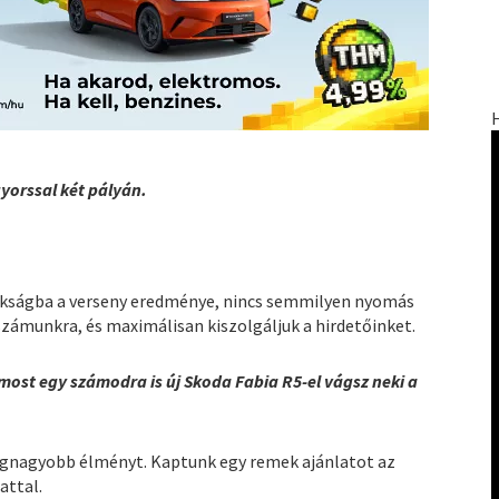
gyorssal két pályán.
okságba a verseny eredménye, nincs semmilyen nyomás
számunkra, és maximálisan kiszolgáljuk a hirdetőinket.
most egy számodra is új Skoda Fabia R5-el vágsz neki a
legnagyobb élményt. Kaptunk egy remek ajánlatot az
attal.