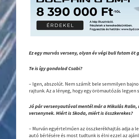
Ez egy murvás verseny, olyan év végi buli futam öt 
Te is így gondolod Csabi?
– Igen, abszolút. Nem számít bele semmilyen bajn
rajtunk. Az a lényeg, hogy egy örömautózás legyen 
Jó pár versenyautóval mentél már a Mikulás Ralin, 
versenynek. Miért is Skoda, miért is összkerekes?
– Murván egyértelműen az összkerékhajtás adja a 
autó bérlésére és most tudtunk is élni ezzel az ajánl