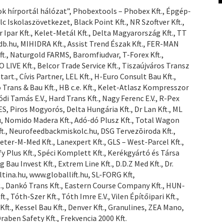
k hírportál hálózat”, Phobextools – Phobex Kft., Épgép-
 Iskolaszövetkezet, Black Point Kft., NR Szoftver Kft.,
r Ipar Kft., Kelet-Metál Kft., Delta Magyarország Kft., TT
db.hu, MIHIDRA Kft., Assist Trend Észak Kft., FER-MAN
t., Naturgold FARMS, Baromfiudvar, T-Forex Kft.,
VE Kft., Belcor Trade Service Kft., Tiszaújváros Transz
art., Cívis Partner, LEL Kft., H-Euro Consult Bau Kft.,
 Trans & Bau Kft., HB c.e. Kft., Kelet-Atlasz Kompresszor
ódi Tamás E.V., Hard Trans Kft., Nagy Ferenc E.V., R-Pex
ALES, Piros Mogyorós, Delta Hungária Kft., Dr Lan Kft., ML
u, Nomido Madera Kft., Adó-dó Plusz Kft., Total Wagon
t., Neurofeedbackmiskolc.hu, DSG Tervezõiroda Kft.,
eter-M-Med Kft., Lanexpert Kft., GLS – West-Parcel Kft.,
ify Plus Kft., Spéci Komplett Kft., Kerékgyártó és Társa
 Bau Invest Kft., Extrem Line Kft., D.D.Z Med Kft., Dr.
ltina.hu, www.globallift.hu, SL-FORG Kft,
., Dankó Trans Kft., Eastern Course Company Kft., HUN-
., Tóth-Szer Kft., Tóth Imre E.V., Vilen Építőipari Kft.,
Kft., Kessel Bau Kft., Denver Kft., Granulines, ZEA Mano,
Draben Safety Kft., Frekvencia 2000 Kft.