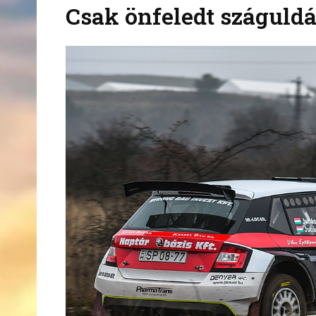
Csak önfeledt száguldá