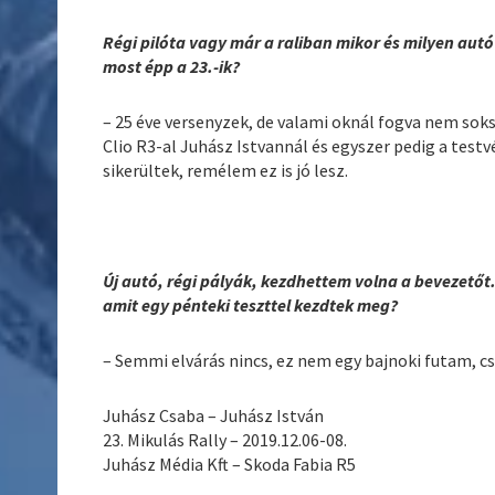
Régi pilóta vagy már a raliban mikor és milyen autóv
most épp a 23.-ik?
– 25 éve versenyzek, de valami oknál fogva nem sok
Clio R3-al Juhász Istvannál és egyszer pedig a testv
sikerültek, remélem ez is jó lesz.
Új autó, régi pályák, kezdhettem volna a bevezetőt
amit egy pénteki teszttel kezdtek meg?
– Semmi elvárás nincs, ez nem egy bajnoki futam, cs
Juhász Csaba – Juhász István
23. Mikulás Rally – 2019.12.06-08.
Juhász Média Kft – Skoda Fabia R5