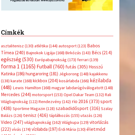
Címkék
Babos
asztalitenisz
(130)
atlétika
(144)
autosport
(123)
Tímea
(240)
Bécs
(214)
Bajnokok Ligája
(168)
Birkózás
(143)
egészség
(530)
Európabajnokság
(173)
ferrari
(139)
forma 1
(1165)
Futball
(760)
futás
(305)
Hosszú
Katinka
(186)
hungaroring
(181)
Jégkorong
(148)
kajakkenu
kézilabda
kickbox
(204)
(138)
karate
(168)
kosárlabda
(166)
(448)
Lewis Hamilton
(168)
magyar labdarúgóválogatott
(148)
Mercedes
(244)
motorsport
(153)
Opel Dakar Team
(132)
Rali
sport
rio 2016
(373)
Világbajnokság
(122)
Rendezvény
(142)
(438)
szabadidősport
(316)
Sportime Magazin
(128)
Szalay
tenisz
(416)
Balázs
(126)
táplálkozás
(155)
utazás
(126)
Video
(247)
vitorlázás
világbajnokság
(162)
Világkupa
(129)
életmód
(222)
vívás
(174)
vízilabda
(197)
Érdi Mária
(130)