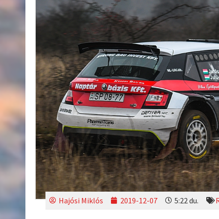
Hajósi Miklós
2019-12-07
5:22 du.
R