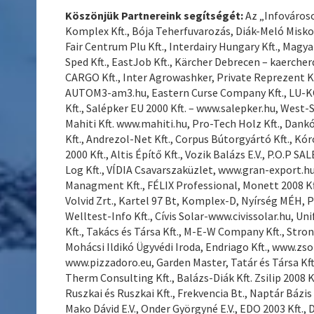
Köszönjük Partnereink segítségét:
Az „Infovároso
Komplex Kft., Bója Teherfuvarozás, Diák-Meló Miskolc
Fair Centrum Plu Kft., Interdairy Hungary Kft., Magya
Sped Kft., EastJob Kft., Kärcher Debrecen – kaercher
CARGO Kft., Inter Agrowashker, Private Reprezent Kf
AUTOM3-am3.hu, Eastern Curse Company Kft., LU-KO LI
Kft., Salépker EU 2000 Kft. – www.salepker.hu, West-St
Mahiti Kft. www.mahiti.hu, Pro-Tech Holz Kft., Dankó
Kft., Andrezol-Net Kft., Corpus Bútorgyártó Kft., Kór
2000 Kft., Altis Építő Kft., Vozik Balázs E.V., P.O.P S
Log Kft., VÍDIA Csavarszaküzlet, www.gran-export.h
Managment Kft., FÉLIX Professional, Monett 2008 Kf
Volvid Zrt., Kartel 97 Bt, Komplex-D, Nyírség MÉH, P
Welltest-Info Kft., Cívis Solar-www.civissolar.hu, Un
Kft., Takács és Társa Kft., M-E-W Company Kft., Strong
Mohácsi Ildikó Ügyvédi Iroda, Endriago Kft., www.zso
www.pizzadoro.eu, Garden Master, Tatár és Társa Kft
Therm Consulting Kft., Balázs-Diák Kft. Zsilip 2008 Kft
Ruszkai és Ruszkai Kft., Frekvencia Bt., Naptár Bázis 
Mako Dávid E.V., Onder Györgyné E.V., EDO 2003 Kft., 