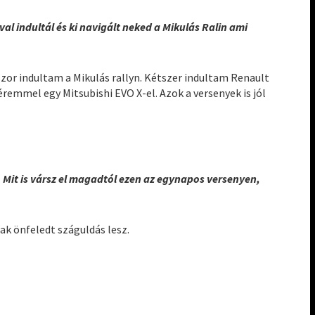
al indultál és ki navigált neked a Mikulás Ralin ami
szor indultam a Mikulás rallyn. Kétszer indultam Renault
éremmel egy Mitsubishi EVO X-el. Azok a versenyek is jól
. Mit is vársz el magadtól ezen az egynapos versenyen,
ak önfeledt száguldás lesz.