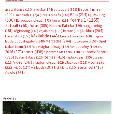
Babos Tímea
asztalitenisz
(130)
atlétika
(144)
autosport
(123)
egészség
(240)
Bécs
(214)
Bajnokok Ligája
(168)
Birkózás
(143)
forma 1
(1165)
(530)
Európabajnokság
(173)
ferrari
(139)
Futball
(760)
futás
(305)
Hosszú Katinka
(186)
hungaroring
(181)
kickbox
(204)
Jégkorong
(148)
kajakkenu
(138)
karate
(168)
kézilabda
(448)
kosárlabda
(166)
Lewis Hamilton
(168)
magyar
Mercedes
(244)
labdarúgóválogatott
(148)
motorsport
(153)
Opel
rio
Dakar Team
(132)
Rali Világbajnokság
(122)
Rendezvény
(142)
sport
(438)
2016
(373)
szabadidősport
Sportime Magazin
(128)
(316)
tenisz
(416)
Szalay Balázs
(126)
táplálkozás
(155)
utazás
Video
(247)
vitorlázás
(126)
világbajnokság
(162)
Világkupa
(129)
életmód
(416)
(222)
vívás
(174)
vízilabda
(197)
Érdi Mária
(130)
úszás
(361)
Hirdetés