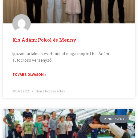
Kis Ádám: Pokol és Menny
Igazán tartalmas évet tudhat maga mögött Kis Ádám
autocross versenyző
TOVÁBB OLVASOM »
2016.12.02.
Nincs hozzászólás
RENDEZVÉNY