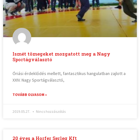
Ismét tömegeket mozgatott meg a Nagy
Sportágválasztó
Óriási érdeklődés mellett, fantasztikus hangulatban zajlott a
XXIV. Nagy Sportágválasztó,
TOVÁBB OLVASOM »
2019.05.27.
Nincs hozzászólás
20 éves a Horfer Serleg Kft