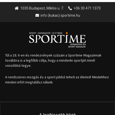
1035 Budapest, Miklós u. 7.
+36 30 471 1373
info (kukac) sportime.hu
Túl a 18. X-en és rendezvények százain a Sportime Magazinnak
továbbra is a legfőbb célja, hogy a mindenki sportját minél
vonzóbbá tegye.
A rendszeres mozgás és a sport jobbá teheti az életed! Mindehhez
minden infót megtalálsz nálunk.
A legfrissebb hírek