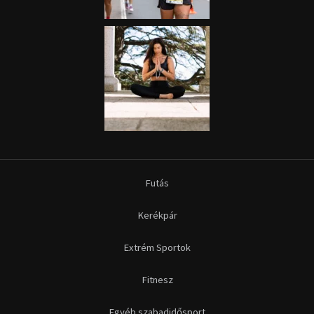
Futás
Kerékpár
Extrém Sportok
Fitnesz
Egyéb szabadidősport