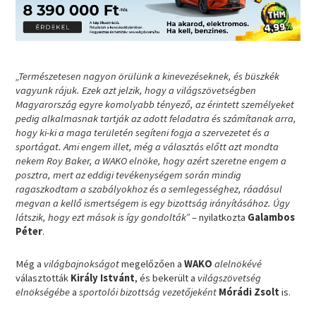
„Természetesen nagyon örülünk a kinevezéseknek, és büszkék
vagyunk rájuk. Ezek azt jelzik, hogy a világszövetségben
Magyarország egyre komolyabb tényező, az érintett személyeket
pedig alkalmasnak tartják az adott feladatra és számítanak arra,
hogy ki-ki a maga területén segíteni fogja a szervezetet és a
sportágat. Ami engem illet, még a választás előtt azt mondta
nekem Roy Baker, a WAKO elnöke, hogy azért szeretne engem a
posztra, mert az eddigi tevékenységem során mindig
ragaszkodtam a szabályokhoz és a semlegességhez, ráadásul
megvan a kellő ismertségem is egy bizottság irányításához. Úgy
látszik, hogy ezt mások is így gondolták”
– nyilatkozta
Galambos
Péter
.
Még a
világbajnokságot
megelőzően a
WAKO
alelnökévé
választották
Király Istvánt
, és bekerült a
világszövetség
elnökségébe
a
sportolói bizottság vezetőjeként
Mórádi Zsolt
is.