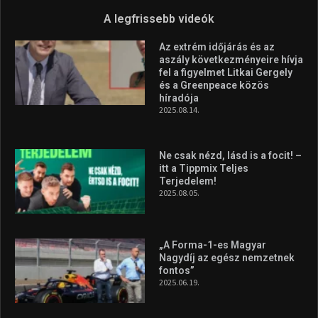
A legfrissebb videók
Az extrém időjárás és az
aszály következményeire hívja
fel a figyelmet Litkai Gergely
és a Greenpeace közös
híradója
2025.08.14.
Ne csak nézd, lásd is a focit! –
itt a Tippmix Teljes
Terjedelem!
2025.08.05.
„A Forma-1-es Magyar
Nagydíj az egész nemzetnek
fontos”
2025.06.19.