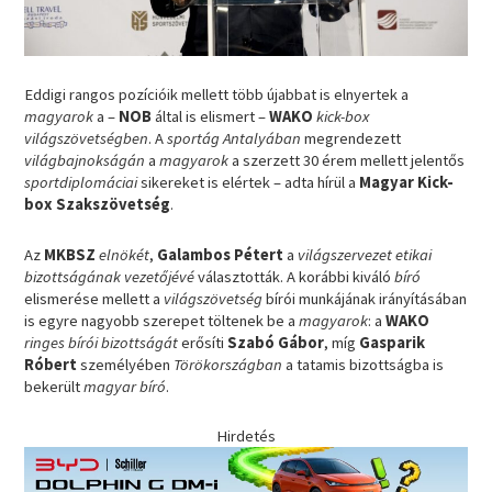
Eddigi rangos pozícióik mellett több újabbat is elnyertek a
magyarok
a –
NOB
által is elismert –
WAKO
kick-box
világszövetségben
. A
sportág Antalyában
megrendezett
világbajnokságán
a
magyarok
a szerzett 30 érem mellett jelentős
sportdiplomáciai
sikereket is elértek – adta hírül a
Magyar Kick-
box Szakszövetség
.
Az
MKBSZ
elnökét
,
Galambos Pétert
a
világszervezet
etikai
bizottságának vezetőjévé
választották. A korábbi kiváló
bíró
elismerése mellett a
világszövetség
bírói munkájának irányításában
is egyre nagyobb szerepet töltenek be a
magyarok
: a
WAKO
ringes bírói bizottságát
erősíti
Szabó Gábor
, míg
Gasparik
Róbert
személyében
Törökországban
a tatamis bizottságba is
bekerült
magyar bíró
.
Hirdetés