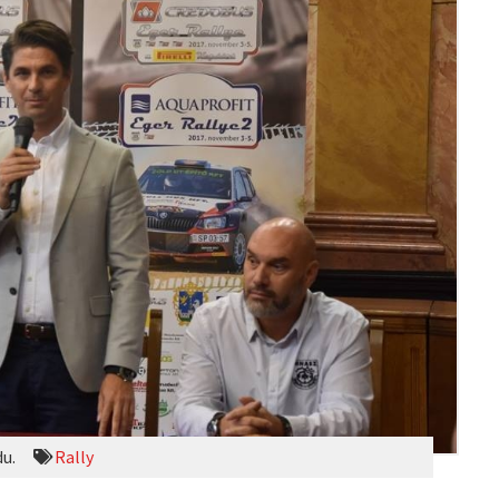
du.
Rally