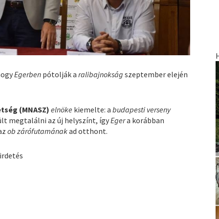
 hogy
Egerben
pótolják a
ralibajnokság
szeptember elején
etség (MNASZ)
elnöke
kiemelte: a
budapesti verseny
t megtalálni az új helyszínt, így
Eger
a korábban
 az
ob zárófutamának
ad otthont.
irdetés