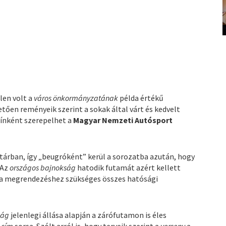
len volt a
város önkormányzatának
példa értékű
en reményeik szerint a sokak által várt és kedvelt
ínként szerepelhet a
Magyar Nemzeti Autósport
tárban, így „beugróként” kerül a sorozatba azután, hogy
 Az
országos bajnokság
hatodik futamát azért kellett
a megrendezéshez szükséges összes hatósági
ság
jelenlegi állása alapján a zárófutamon is éles
 cím
sorsa. Szólt arról is, hogy terveik szerint a
verseny
a