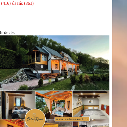
Címkék
Babos
asztalitenisz
(130)
atlétika
(144)
autosport
(123)
Tímea
(240)
Bécs
(214)
Bajnokok Ligája
(168)
Birkózás
(143)
egészség
(530)
Európabajnokság
(173)
ferrari
(139)
forma 1
(1165)
Futball
(760)
futás
(305)
Hosszú
Katinka
(186)
hungaroring
(181)
Jégkorong
(148)
kajakkenu
kézilabda
kickbox
(204)
(138)
karate
(168)
kosárlabda
(166)
(448)
Lewis Hamilton
(168)
magyar labdarúgóválogatott
(148)
Mercedes
(244)
motorsport
(153)
Opel Dakar Team
(132)
Rali
sport
rio 2016
(373)
Világbajnokság
(122)
Rendezvény
(142)
(438)
szabadidősport
(316)
Sportime Magazin
(128)
Szalay
tenisz
(416)
Balázs
(126)
táplálkozás
(155)
utazás
(126)
Video
(247)
vitorlázás
világbajnokság
(162)
Világkupa
(129)
életmód
(222)
vívás
(174)
vízilabda
(197)
Érdi Mária
(130)