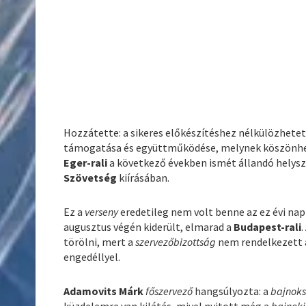
Hozzátette: a sikeres előkészítéshez nélkülözhetet
támogatása és együttműködése, melynek köszönhető
Eger-rali
a következő években ismét állandó helysz
Szövetség
kiírásában.
Ez a
verseny
eredetileg nem volt benne az ez évi nap
augusztus végén kiderült, elmarad a
Budapest-rali
.
törölni, mert a
szervezőbizottság
nem rendelkezett 
engedéllyel.
Adamovits Márk
főszervező
hangsúlyozta: a
bajnok
küzdelemre van kilátás, mivel nyitott még a
bajnoki