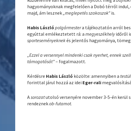
hagyományoknak megfelelően a Dobó térről indul, 
majd, ám lesznek
„meglepetés szakaszok”
is.
Habis László
polgármester
a tájékoztatón arról be
egyúttal emlékeztetett rá: a
megyeszékhely
időről 
sporteseményeknek
és jelentős hagyománya, tömegb
„Ezzel a versennyel mindenki csak nyerhet, ennek szel
támogatását”
– fogalmazott.
Kérdésre
Habis László
közölte: amennyiben a
testü
forinttal járul hozzá az idei
Eger-rali
megvalósítás
A
sorozat
utolsó versenyére november 3-5-én kerül 
rendeznek
ob-futamot
.