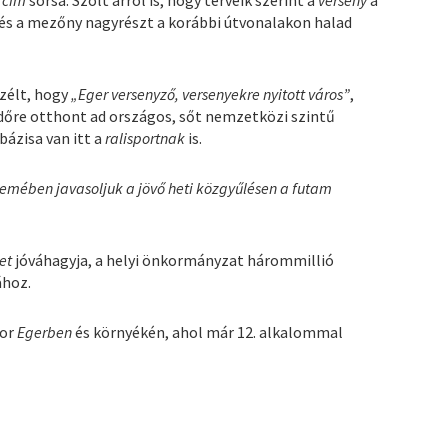
és a mezőny nagyrészt a korábbi útvonalakon halad
szélt, hogy
„Eger versenyző, versenyekre nyitott város”
,
időre otthont ad országos, sőt nemzetközi szintű
ázisa van itt a
ralisportnak
is.
lemében javasoljuk a jövő heti közgyűlésen a futam
let
jóváhagyja, a helyi önkormányzat hárommillió
ához.
sor
Egerben
és környékén, ahol már 12. alkalommal