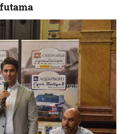
ófutama