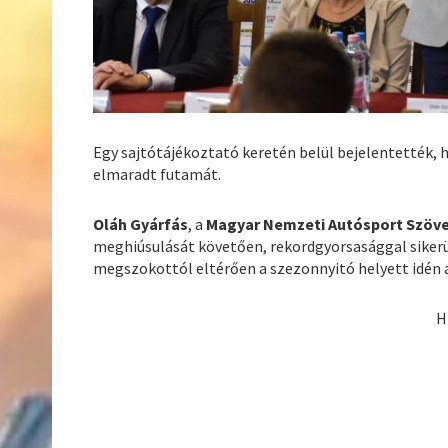
Egy sajtótájékoztató keretén belül bejelentették,
elmaradt futamát.
Oláh Gyárfás
, a
Magyar Nemzeti Autósport Szöv
meghiúsulását követően, rekordgyorsasággal sikerül
megszokottól eltérően a szezonnyitó helyett idén
H