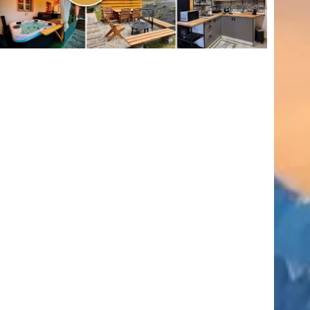
(416)
úszás
(361)
Hirdetés