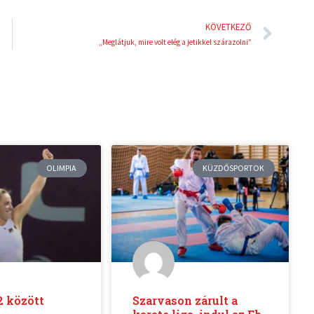
Köve
KÖVETKEZŐ
„Meglátjuk, mire volt elég a jetikkel szárazolni”
OLIMPIA
KÜZDŐSPORTOK
2 között
Szarvason zárult a