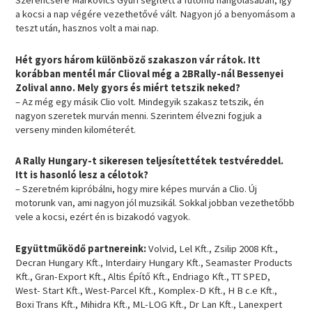
Szerencsére Markovics Gyuri segített a futómű hangolásában, így
a kocsi a nap végére vezethetővé vált. Nagyon jó a benyomásom a
teszt után, hasznos volt a mai nap.
Hét gyors három különböző szakaszon vár rátok. Itt
korábban mentél már Clioval még a 2BRally-nál Bessenyei
Zolival anno. Mely gyors és miért tetszik neked?
– Az még egy másik Clio volt. Mindegyik szakasz tetszik, én
nagyon szeretek murván menni. Szerintem élvezni fogjuk a
verseny minden kilométerét.
A Rally Hungary-t sikeresen teljesítettétek testvéreddel.
Itt is hasonló lesz a célotok?
– Szeretném kipróbálni, hogy mire képes murván a Clio. Új
motorunk van, ami nagyon jól muzsikál. Sokkal jobban vezethetőbb
vele a kocsi, ezért én is bizakodó vagyok.
Együttműködő partnereink:
Volvid, Lel Kft., Zsilip 2008 Kft.,
Decran Hungary Kft., Interdairy Hungary Kft., Seamaster Products
Kft., Gran-Export Kft., Altis Építő Kft., Endriago Kft., TT SPED,
West- Start Kft., West-Parcel Kft., Komplex-D Kft., H B c.e Kft.,
Boxi Trans Kft., Mihidra Kft., ML-LOG Kft., Dr Lan Kft., Lanexpert