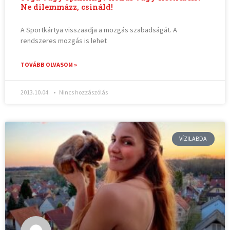
Ne dilemmázz, csináld!
A Sportkártya visszaadja a mozgás szabadságát. A
rendszeres mozgás is lehet
TOVÁBB OLVASOM »
2013.10.04.
Nincs hozzászólás
VÍZILABDA