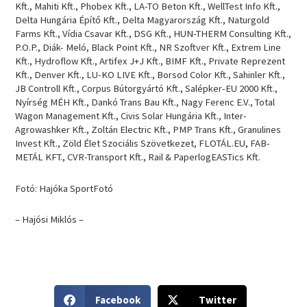
Kft., Mahiti Kft., Phobex Kft., LA-TO Beton Kft., WellTest Info Kft.,
Delta Hungária Építő Kft., Delta Magyarország Kft., Naturgold
Farms Kft., Vídia Csavar Kft., DSG Kft., HUN-THERM Consulting Kft.,
P.O.P., Diák- Meló, Black Point Kft., NR Szoftver Kft., Extrem Line
Kft., Hydroflow Kft., Artifex J+J Kft., BIMF Kft., Private Reprezent
Kft., Denver Kft., LU-KO LIVE Kft., Borsod Color Kft., Sahinler Kft.,
JB Controll Kft., Corpus Bútorgyártó Kft., Salépker-EU 2000 Kft.,
Nyírség MÉH Kft., Dankó Trans Bau Kft., Nagy Ferenc E.V., Total
Wagon Management Kft., Civis Solar Hungária Kft., Inter-
Agrowashker Kft., Zoltán Electric Kft., PMP Trans Kft., Granulines
Invest Kft., Zöld Élet Szociális Szövetkezet, FLOTÁL.EU, FAB-
METÁL KFT., CVR-Transport Kft., Rail & PaperlogEASTics Kft.
Fotó: Hajóka SportFotó
– Hajósi Miklós –
S
S
Facebook
Twitter
h
h