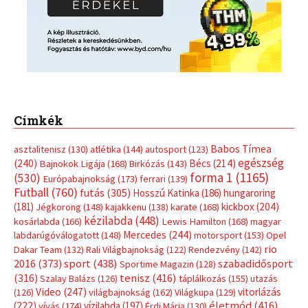
Címkék
Babos Tímea
asztalitenisz
(130)
atlétika
(144)
autosport
(123)
egészség
(240)
Bécs
(214)
Bajnokok Ligája
(168)
Birkózás
(143)
forma 1
(1165)
(530)
Európabajnokság
(173)
ferrari
(139)
Futball
(760)
futás
(305)
Hosszú Katinka
(186)
hungaroring
(181)
kickbox
(204)
Jégkorong
(148)
kajakkenu
(138)
karate
(168)
kézilabda
(448)
kosárlabda
(166)
Lewis Hamilton
(168)
magyar
Mercedes
(244)
labdarúgóválogatott
(148)
motorsport
(153)
Opel
rio
Dakar Team
(132)
Rali Világbajnokság
(122)
Rendezvény
(142)
sport
(438)
2016
(373)
szabadidősport
Sportime Magazin
(128)
(316)
tenisz
(416)
Szalay Balázs
(126)
táplálkozás
(155)
utazás
Video
(247)
vitorlázás
(126)
világbajnokság
(162)
Világkupa
(129)
életmód
(416)
(222)
vívás
(174)
vízilabda
(197)
Érdi Mária
(130)