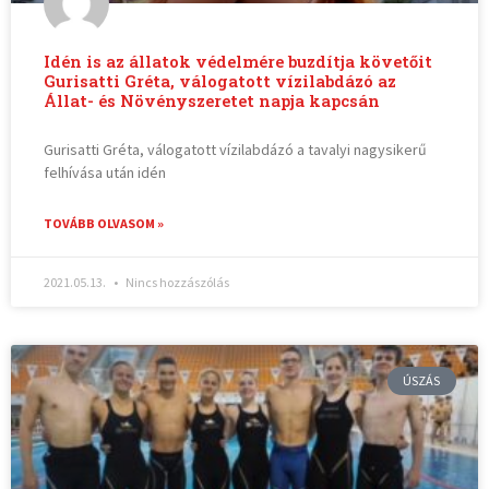
Idén is az állatok védelmére buzdítja követőit
Gurisatti Gréta, válogatott vízilabdázó az
Állat- és Növényszeretet napja kapcsán
Gurisatti Gréta, válogatott vízilabdázó a tavalyi nagysikerű
felhívása után idén
TOVÁBB OLVASOM »
2021.05.13.
Nincs hozzászólás
ÚSZÁS