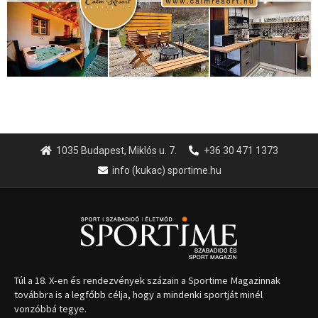
1035 Budapest, Miklós u. 7.
+36 30 471 1373
info (kukac) sportime.hu
Túl a 18. X-en és rendezvények százain a Sportime Magazinnak
továbbra is a legfőbb célja, hogy a mindenki sportját minél
vonzóbbá tegye.