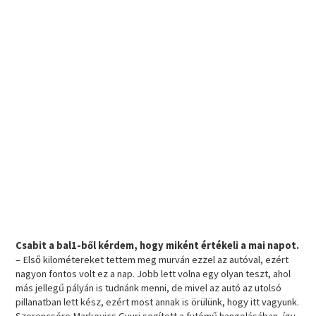
Csabit a bal1-ből kérdem, hogy miként értékeli a mai napot.
– Első kilométereket tettem meg murván ezzel az autóval, ezért
nagyon fontos volt ez a nap. Jobb lett volna egy olyan teszt, ahol
más jellegű pályán is tudnánk menni, de mivel az autó az utolsó
pillanatban lett kész, ezért most annak is örülünk, hogy itt vagyunk.