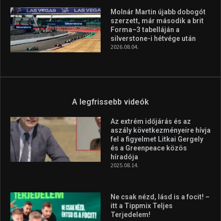
Molnár Martin újabb dobogót
szerzett, már második a brit
Forma–3 tabelláján a
silverstone-i hétvége után
2026.08.04.
A legfrissebb videók
Az extrém időjárás és az
aszály következményeire hívja
fel a figyelmet Litkai Gergely
és a Greenpeace közös
híradója
2025.08.14.
Ne csak nézd, lásd is a focit! –
itt a Tippmix Teljes
Terjedelem!