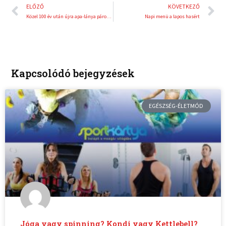
Előző
K
ELŐZŐ
KÖVETKEZŐ
Közel 100 év után újra apa-lánya páros szerepelhet magyar színekben az olimpián
Napi menü a lapos hasért
Kapcsolódó bejegyzések
EGÉSZSÉG-ÉLETMÓD
Jóga vagy spinning? Kondi vagy Kettlebell?