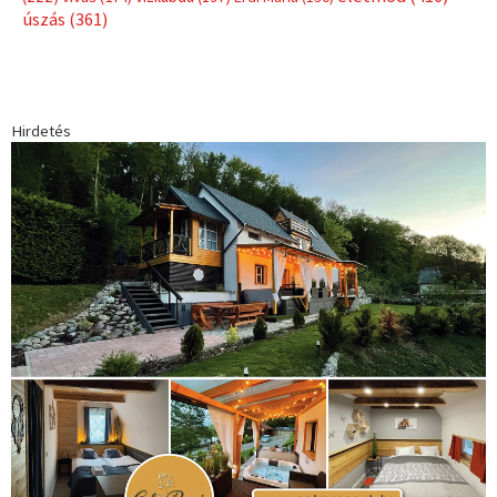
úszás
(361)
Hirdetés