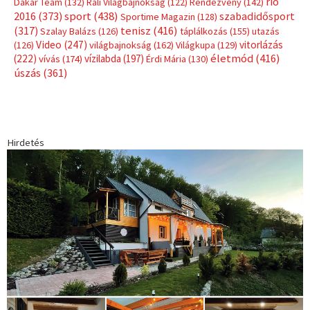
rio
Dakar Team
(132)
Rali Világbajnokság
(122)
Rendezvény
(142)
sport
(438)
2016
(373)
szabadidősport
Sportime Magazin
(128)
(317)
tenisz
(416)
Szalay Balázs
(126)
táplálkozás
(155)
utazás
Video
(247)
vitorlázás
(126)
világbajnokság
(162)
Világkupa
(129)
életmód
(416)
(222)
vívás
(174)
vízilabda
(197)
Érdi Mária
(130)
úszás
(361)
Hirdetés