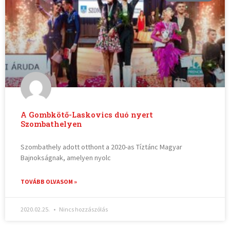
A Gombkötő-Laskovics duó nyert
Szombathelyen
Szombathely adott otthont a 2020-as Tíztánc Magyar
Bajnokságnak, amelyen nyolc
TOVÁBB OLVASOM »
2020.02.25.
Nincs hozzászólás