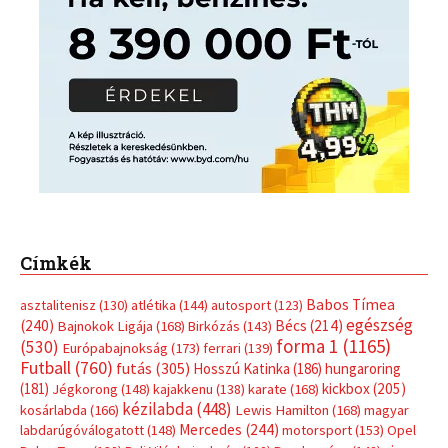
Címkék
Babos Tímea
asztalitenisz
(130)
atlétika
(144)
autosport
(123)
egészség
(240)
Bécs
(214)
Bajnokok Ligája
(168)
Birkózás
(143)
forma 1
(1165)
(530)
Európabajnokság
(173)
ferrari
(139)
Futball
(760)
futás
(305)
Hosszú Katinka
(186)
hungaroring
(181)
kickbox
(205)
Jégkorong
(148)
kajakkenu
(138)
karate
(168)
kézilabda
(448)
kosárlabda
(166)
Lewis Hamilton
(168)
magyar
Mercedes
(244)
labdarúgóválogatott
(148)
motorsport
(153)
Opel