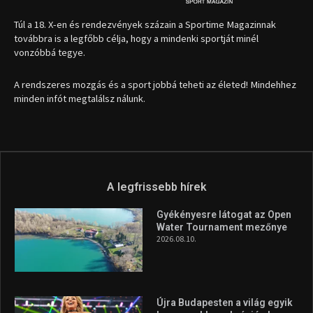
Túl a 18. X-en és rendezvények százain a Sportime Magazinnak
továbbra is a legfőbb célja, hogy a mindenki sportját minél
vonzóbbá tegye.
A rendszeres mozgás és a sport jobbá teheti az életed! Mindehhez
minden infót megtalálsz nálunk.
A legfrissebb hírek
Gyékényesre látogat az Open
Water Tournament mezőnye
2026.08.10.
Újra Budapesten a világ egyik