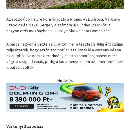
Az abszolút 6. helyre kormányozta a Ritmus ASE párosa, Várkonyi
Szabolcs és Makai Gergely a számára új Hunday i20 R5-öt, a
nagyon erős mezőnyben a 8. Rallye Show Santa Domenicán.
A páros nagyon élvezte az új autót, már a tesztet is fülig érő szájjal
teljesítették, hogy aztán szomorúan szálljanak ki a verseny végén
az autóból. Na nem az eredmény miatt szomorúan, hanem mert
vége a száguldásnak, pedig a körülmények nem az ismerkedéshez
ideálisak voltak.
Hirdetés
Várkonyi Szabolcs: