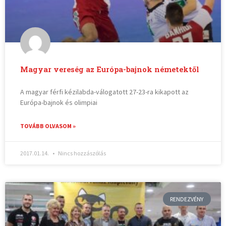
Magyar vereség az Európa-bajnok németektől
A magyar férfi kézilabda-válogatott 27-23-ra kikapott az
Európa-bajnok és olimpiai
TOVÁBB OLVASOM »
2017.01.14.
Nincs hozzászólás
RENDEZVÉNY