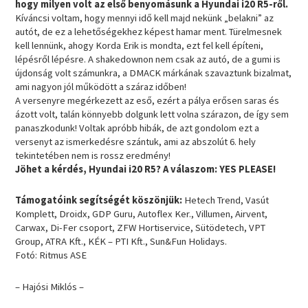
hogy milyen volt az első benyomásunk a Hyundai i20 R5-ről.
Kíváncsi voltam, hogy mennyi idő kell majd nekünk „belakni” az
autót, de ez a lehetőségekhez képest hamar ment. Türelmesnek
kell lennünk, ahogy Korda Erik is mondta, ezt fel kell építeni,
lépésről lépésre. A shakedownon nem csak az autó, de a gumi is
újdonság volt számunkra, a DMACK márkának szavaztunk bizalmat,
ami nagyon jól működött a száraz időben!
A versenyre megérkezett az eső, ezért a pálya erősen saras és
ázott volt, talán könnyebb dolgunk lett volna szárazon, de így sem
panaszkodunk! Voltak apróbb hibák, de azt gondolom ezt a
versenyt az ismerkedésre szántuk, ami az abszolút 6. hely
tekintetében nem is rossz eredmény!
Jöhet a kérdés, Hyundai i20 R5? A válaszom: YES PLEASE!
Támogatóink segítségét köszönjük:
Hetech Trend, Vasút
Komplett, Droidx, GDP Guru, Autoflex Ker., Villumen, Airvent,
Carwax, Di-Fer csoport, ZFW Hortiservice, Sütödetech, VPT
Group, ATRA Kft., KÉK – PTI Kft., Sun&Fun Holidays.
Fotó: Ritmus ASE
– Hajósi Miklós –