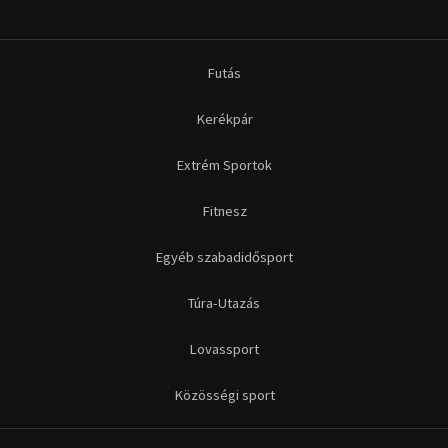
Futás
Kerékpár
Extrém Sportok
Fitnesz
Egyéb szabadidősport
Túra-Utazás
Lovassport
Közösségi sport