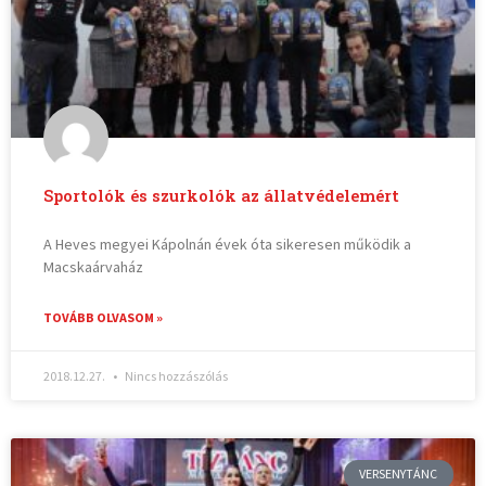
Sportolók és szurkolók az állatvédelemért
A Heves megyei Kápolnán évek óta sikeresen működik a
Macskaárvaház
TOVÁBB OLVASOM »
2018.12.27.
Nincs hozzászólás
VERSENYTÁNC