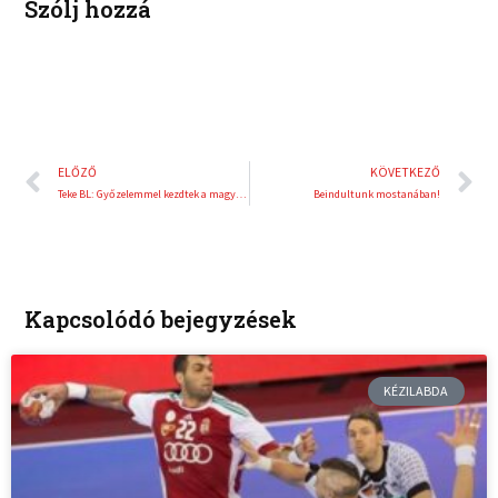
Szólj hozzá
n
s
t
Előző
K
ELŐZŐ
KÖVETKEZŐ
Teke BL: Győzelemmel kezdtek a magyar csapatok!
Beindultunk mostanában!
Kapcsolódó bejegyzések
KÉZILABDA