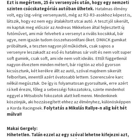
Ezt is megértem, 25 év versenyzés után, hogy egy nemzeti
szinten csúcskategóriás autóban ülhetek.
Hatalmas élmény
volt, egy ízig-vérig versenyautó, még az R2-R3-asokhoz képest is,
látszik, hogy ez nem egy átalakított utcai autó. A teszt jól sikerült,
mi kaptuk meg először az Andreas Mikkelsen által fejlesztett új
futóművet, ami már felveheti a versenyt a rivális kocsikkal, bár
ugye, nem igazán tudom összehasonlítani őket. DMACK gumikat
próbáltunk, a teszten nagyon jól működtek, csak sajnos a
versenyre leszakadt az eső és hatalmas sár volt és nem volt super
soft gumink, csak soft, ami ide nem volt ideális. Ettől függetlenül
nagyon élveztem minden métert, bár rögtön az első gyorson
kicsúsztunk, két kerékre állt az autó, szóval majdnem sikerült
felborítani, innentől azért óvatosabb lettem. Szerencsére karc
nélkül megúsztuk. De így is folyamatosan gyorsultunk, erre azért
rá kell érezni, főleg a sebességi fokozatokra, szinte mindenhol
eggyel a Mitsubishi fokozatok alatt kell menni. Mindenkinek
köszönjük, aki hozzásegített ehhez az élményhez, különösképpen
a Korda Racingnek.
Folytatás a Mikulás Rallye-n alig két hét
múlva!!
Makai Gergely:
Hihetetlen. Talán ezzel az egy szóval lehetne kifejezni azt,