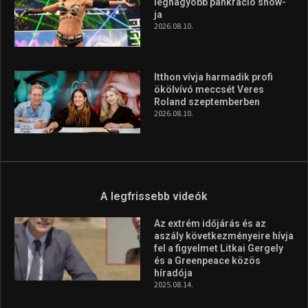
legnagyobb pankráció show-
ja
2026.08.10.
Itthon vívja harmadik profi
ökölvívó meccsét Veres
Roland szeptemberben
2026.08.10.
A legfrissebb videók
Az extrém időjárás és az
aszály következményeire hívja
fel a figyelmet Litkai Gergely
és a Greenpeace közös
híradója
2025.08.14.