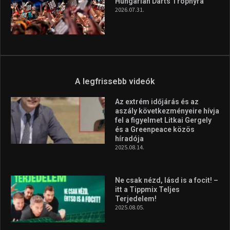
az Európa-kupán
2026.08.05.
Molnár Martin újabb dobogót
szerzett, már második a brit
Forma–3 tabelláján a
silverstone-i hétvége után
2026.08.04.
Megvan a magyar négyes a
Hungarian Darts Trophyra
2026.07.31.
A legfrissebb videók