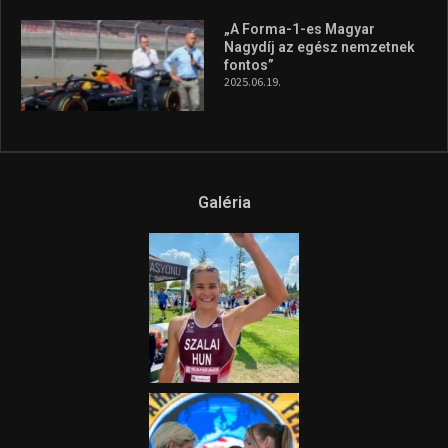
Az extrém időjárás és az
aszály következményeire hívja
fel a figyelmet Litkai Gergely
és a Greenpeace közös
híradója
2025.08.14.
Ne csak nézd, lásd is a focit! –
itt a Tippmix Teljes
Terjedelem!
2025.08.05.
„A Forma-1-es Magyar
Nagydíj az egész nemzetnek
fontos”
2025.06.19.