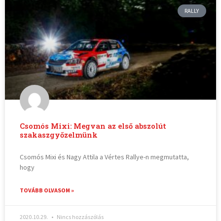
RALLY
Csomós Mixi: Megvan az első abszolút
szakaszgyőzelmünk
Csomós Mixi és Nagy Attila a Vértes Rallye-n megmutatta,
hogy
TOVÁBB OLVASOM »
2020.10.29.
Nincs hozzászólás