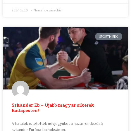
2017.05.10.
Nincs hozzászólás
SPORTHÍREK
Szkander Eb – Újabb magyar sikerek
Budapesten!
A fiatalok is letették névjegyüket a hazai rendezésű
szkander Európa-bajnokságon.