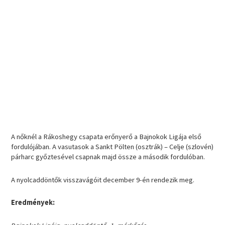
A nőknél a Rákoshegy csapata erőnyerő a Bajnokok Ligája első
fordulójában. A vasutasok a Sankt Pölten (osztrák) – Celje (szlovén)
párharc győztesével csapnak majd össze a második fordulóban.
A nyolcaddöntők visszavágóit december 9-én rendezik meg.
Eredmények: