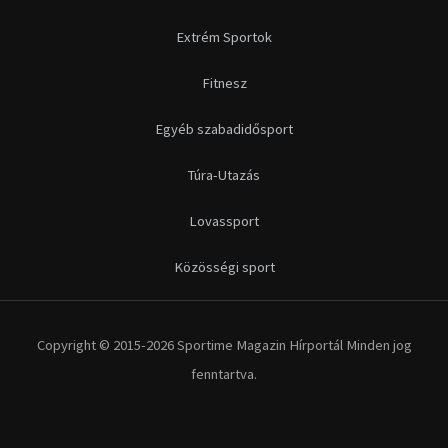
Futás
Kerékpár
Extrém Sportok
Fitnesz
Egyéb szabadidősport
Túra-Utazás