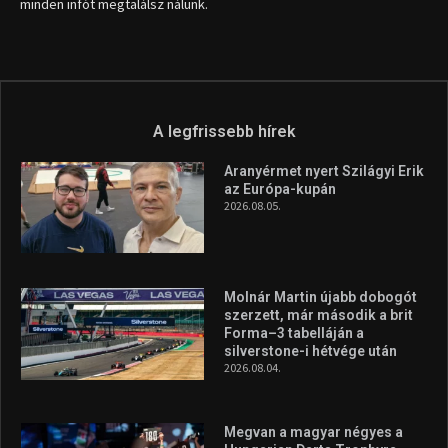
info (kukac) sportime.hu
Túl a 18. X-en és rendezvények százain a Sportime Magazinnak
továbbra is a legfőbb célja, hogy a mindenki sportját minél
vonzóbbá tegye.
A rendszeres mozgás és a sport jobbá teheti az életed! Mindehhez
minden infót megtalálsz nálunk.
A legfrissebb hírek
Aranyérmet nyert Szilágyi Erik