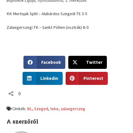
Bajnokok Ligája, nyolcaddöntő, 1. mérkőzés
KK Mertojak Split – Alabárdos Szegedi TE 3-5
Zalaegerszegi TK – Sankt Pölten (osztrák) 8-0
S
S
Facebook
Twitter
h
h
a
a
S
S
r
r
Linkedin
Pinterest
h
h
e
e
a
a
o
o
r
r
0
n
n
e
e
f
t
o
o
a
w
Címkék:
BL
,
Szeged
,
teke
,
zalaegerszeg
n
n
c
i
l
p
e
t
A szerzőről
i
i
b
t
n
n
o
e