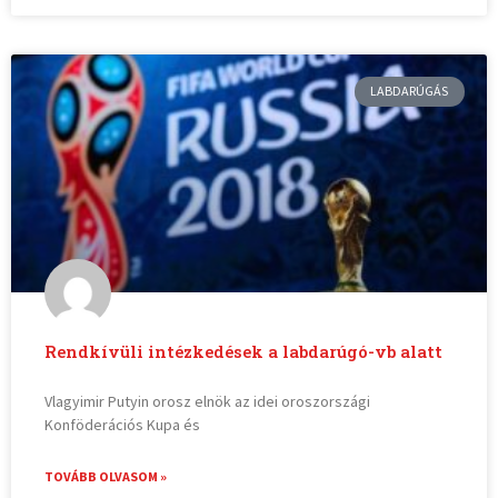
LABDARÚGÁS
Rendkívüli intézkedések a labdarúgó-vb alatt
Vlagyimir Putyin orosz elnök az idei oroszországi
Konföderációs Kupa és
TOVÁBB OLVASOM »