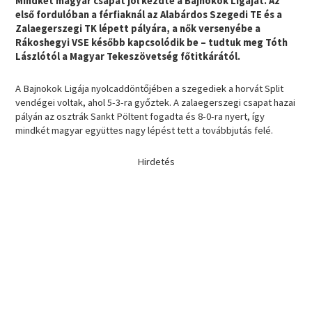
Mindkét magyar csapat jól kezdte a Bajnokok Ligáját. Az
első fordulóban a férfiaknál az Alabárdos Szegedi TE és a
Zalaegerszegi TK lépett pályára, a nők versenyébe a
Rákoshegyi VSE később kapcsolódik be – tudtuk meg Tóth
Lászlótól a Magyar Tekeszövetség főtitkárától.
A Bajnokok Ligája nyolcaddöntőjében a szegediek a horvát Split
vendégei voltak, ahol 5-3-ra győztek. A zalaegerszegi csapat hazai
pályán az osztrák Sankt Pöltent fogadta és 8-0-ra nyert, így
mindkét magyar együttes nagy lépést tett a továbbjutás felé.
Hirdetés