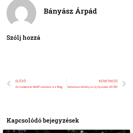
k
t
o
r
e
e
Bányász Árpád
k
d
r
i
e
n
s
t
Szólj hozzá
Előző
K
ELŐZŐ
KÖVETKEZŐ
Arrivabene és Wolff számára is a Magyar Nagydíj volt a legemlékezetesebb idén
Hatalmas élmény az új Hyundai i20 R5!
Kapcsolódó bejegyzések