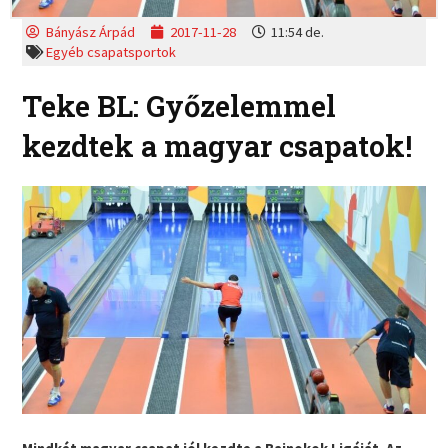
Bányász Árpád
2017-11-28
11:54 de.
Egyéb csapatsportok
Teke BL: Győzelemmel
kezdtek a magyar csapatok!