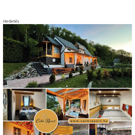
egészség
(240)
Bécs
(214)
Bajnokok Ligája
(168)
Birkózás
(143)
forma 1
(1165)
(530)
Európabajnokság
(173)
ferrari
(139)
Futball
(760)
futás
(305)
Hosszú Katinka
(186)
hungaroring
(181)
kickbox
(204)
Jégkorong
(148)
kajakkenu
(138)
karate
(168)
kézilabda
(448)
kosárlabda
(166)
Lewis Hamilton
(168)
magyar
Mercedes
(244)
labdarúgóválogatott
(148)
motorsport
(153)
Opel
rio
Dakar Team
(132)
Rali Világbajnokság
(122)
Rendezvény
(142)
sport
(438)
2016
(373)
szabadidősport
Sportime Magazin
(128)
(316)
tenisz
(416)
Szalay Balázs
(126)
táplálkozás
(155)
utazás
Video
(247)
vitorlázás
(126)
világbajnokság
(162)
Világkupa
(129)
életmód
(416)
(222)
vívás
(174)
vízilabda
(197)
Érdi Mária
(130)
úszás
(361)
Hirdetés