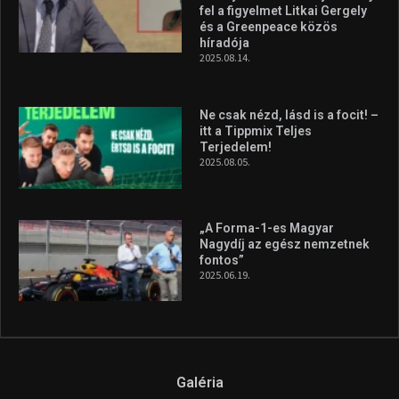
fel a figyelmet Litkai Gergely
és a Greenpeace közös
híradója
2025.08.14.
Ne csak nézd, lásd is a focit! –
itt a Tippmix Teljes
Terjedelem!
2025.08.05.
„A Forma-1-es Magyar
Nagydíj az egész nemzetnek
fontos”
2025.06.19.
Galéria