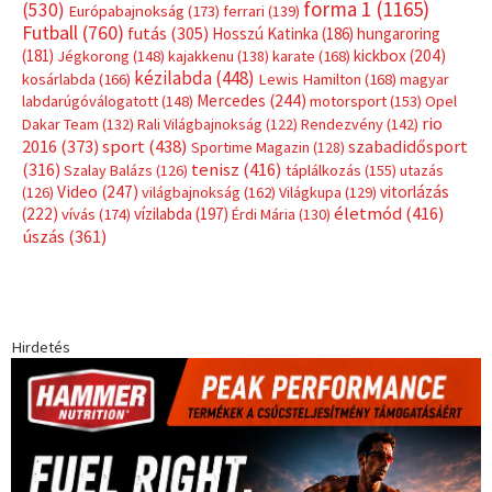
forma 1
(1165)
(530)
Európabajnokság
(173)
ferrari
(139)
Futball
(760)
futás
(305)
Hosszú Katinka
(186)
hungaroring
(181)
kickbox
(204)
Jégkorong
(148)
kajakkenu
(138)
karate
(168)
kézilabda
(448)
kosárlabda
(166)
Lewis Hamilton
(168)
magyar
Mercedes
(244)
labdarúgóválogatott
(148)
motorsport
(153)
Opel
rio
Dakar Team
(132)
Rali Világbajnokság
(122)
Rendezvény
(142)
sport
(438)
2016
(373)
szabadidősport
Sportime Magazin
(128)
(316)
tenisz
(416)
Szalay Balázs
(126)
táplálkozás
(155)
utazás
Video
(247)
vitorlázás
(126)
világbajnokság
(162)
Világkupa
(129)
életmód
(416)
(222)
vívás
(174)
vízilabda
(197)
Érdi Mária
(130)
úszás
(361)
Hirdetés