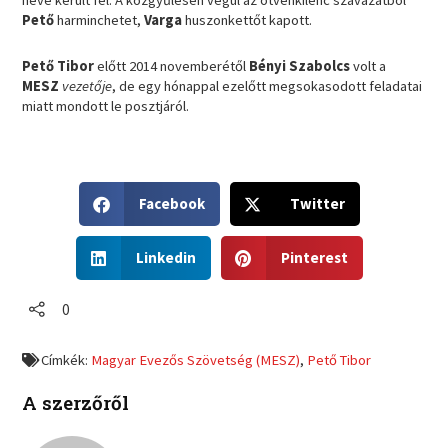
neve került fel. A közgyűlésen végül az ötvenkilenc szavazatból
Pető
harminchetet,
Varga
huszonkettőt kapott.
Pető Tibor
előtt 2014 novemberétől
Bényi Szabolcs
volt a
MESZ
vezetője
, de egy hónappal ezelőtt megsokasodott feladatai
miatt mondott le posztjáról.
S
S
Facebook
Twitter
h
h
a
a
S
S
r
r
Linkedin
Pinterest
h
h
e
e
a
a
o
o
r
r
0
n
n
e
e
f
t
o
o
a
w
Címkék:
Magyar Evezős Szövetség (MESZ)
,
Pető Tibor
n
n
c
i
l
p
e
t
A szerzőről
i
i
b
t
n
n
o
e
k
t