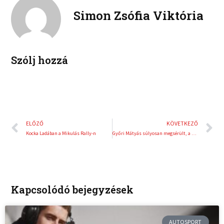
o
r
e
e
Simon Zsófia Viktória
k
d
r
i
e
n
s
t
Szólj hozzá
Előző
K
ELŐZŐ
KÖVETKEZŐ
Kocka Ladában a Mikulás Rally-n
Győri Mátyás súlyosan megsérült, a szezonban már nem léphet pályára
Kapcsolódó bejegyzések
AUTOSPORT