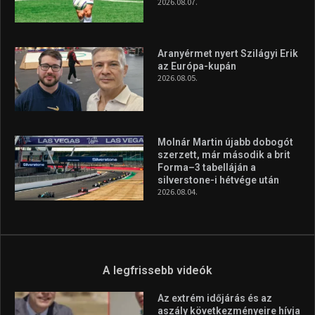
2026.08.07.
Aranyérmet nyert Szilágyi Erik
az Európa-kupán
2026.08.05.
Molnár Martin újabb dobogót
szerzett, már második a brit
Forma–3 tabelláján a
silverstone-i hétvége után
2026.08.04.
A legfrissebb videók
Az extrém időjárás és az
aszály következményeire hívja