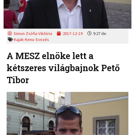
Simon Zsófia Viktória
2017-12-19
9:27 de.
Kajak-Kenu-Evezés
A MESZ elnöke lett a
kétszeres világbajnok Pető
Tibor