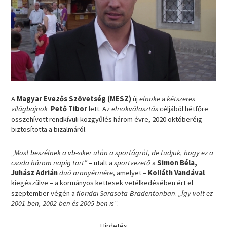
A
Magyar Evezős Szövetség (MESZ)
új
elnöke
a
kétszeres
világbajnok
Pető Tibor
lett. Az
elnökválasztás
céljából hétfőre
összehívott rendkívüli közgyűlés három évre, 2020 októberéig
biztosította a bizalmáról.
„Most beszélnek a vb-siker után a sportágról, de tudjuk, hogy ez a
csoda három napig tart”
– utalt a
sportvezető
a
Simon Béla,
Juhász Adrián
duó aranyérmére
, amelyet –
Kolláth Vandával
kiegészülve – a kormányos kettesek vetélkedésében ért el
szeptember végén a
floridai Sarasota-Bradentonban
.
„Így volt ez
2001-ben, 2002-ben és 2005-ben is”
.
Hirdetés