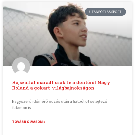
UTÁNPÓTLÁS SPORT
Hajszállal maradt csak le a döntőről Nagy
Roland a gokart-világbajnokságon
Nagyszerű időmérő edzés után a hatból öt selejtező
futamon is
TOVÁBB OLVASOM »