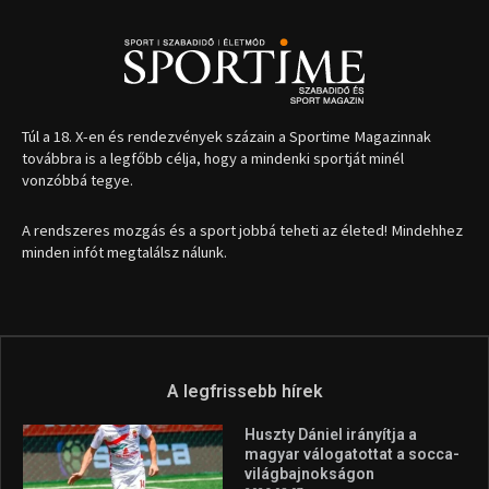
Túl a 18. X-en és rendezvények százain a Sportime Magazinnak
továbbra is a legfőbb célja, hogy a mindenki sportját minél
vonzóbbá tegye.
A rendszeres mozgás és a sport jobbá teheti az életed! Mindehhez
minden infót megtalálsz nálunk.
A legfrissebb hírek
Huszty Dániel irányítja a
magyar válogatottat a socca-
világbajnokságon