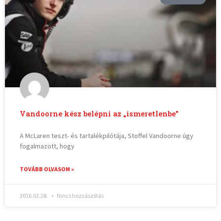
Vandoorne kész belépni az „ismeretlenbe”
A McLaren teszt- és tartalékpilótája, Stoffel Vandoorne úgy
fogalmazott, hogy
TOVÁBB OLVASOM »
2016.02.28.
Nincs hozzászólás