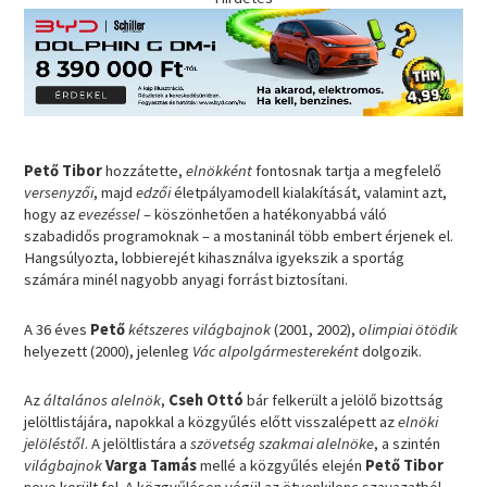
Pető Tibor
hozzátette,
elnökként
fontosnak tartja a megfelelő
versenyzői
, majd
edzői
életpályamodell kialakítását, valamint azt,
hogy az
evezéssel
– köszönhetően a hatékonyabbá váló
szabadidős programoknak – a mostaninál több embert érjenek el.
Hangsúlyozta, lobbierejét kihasználva igyekszik a sportág
számára minél nagyobb anyagi forrást biztosítani.
A 36 éves
Pető
kétszeres világbajnok
(2001, 2002),
olimpiai ötödik
helyezett (2000), jelenleg
Vác alpolgármestereként
dolgozik.
Az
általános alelnök
,
Cseh Ottó
bár felkerült a jelölő bizottság
jelöltlistájára, napokkal a közgyűlés előtt visszalépett az
elnöki
jelöléstől
. A jelöltlistára a
szövetség szakmai alelnöke
, a szintén
világbajnok
Varga Tamás
mellé a közgyűlés elején
Pető Tibor