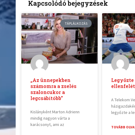
Kapcsolódó bejegyzések
TÁPLÁLKOZÁS
„Az ünnepekben
Legyőzte
számomra a zselés
ellenfelé
szaloncukor a
legcsábítóbb”
A Telekom V
házigazdakén
Kislányként Marton Adrienn
legyőzte a le
mindig nagyon várta a
karácsonyt, ami az
TOVÁBB OLVA