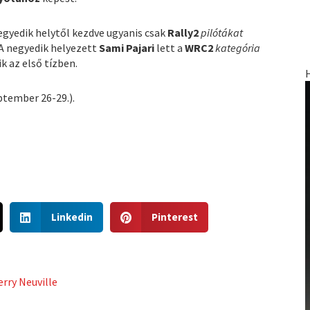
negyedik helytől kezdve ugyanis csak
Rally2
pilótákat
 A negyedik helyezett
Sami
Pajari
lett a
WRC2
kategória
k az első tízben.
ptember 26-29.).
S
S
Linkedin
Pinterest
h
h
a
a
r
r
e
e
erry Neuville
o
o
n
n