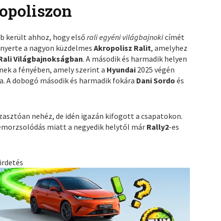
ropoliszon
bb került ahhoz, hogy első
rali egyéni világbajnoki
címét
nyerte a nagyon küzdelmes
Akropolisz Ralit
, amelyhez
Rali Világbajnokságban
. A második és harmadik helyen
rnek a fényében, amely szerint a
Hyundai
2025 végén
ja. A dobogó második és harmadik fokára
Dani Sordo
és
asztóan nehéz, de idén igazán kifogott a csapatokon.
lemorzsolódás miatt a negyedik helytől már
Rally2
-es
irdetés