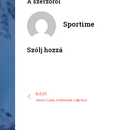
A szerzőről
f
t
a
w
c
i
Sportime
e
t
b
t
o
e
o
r
k
Szólj hozzá
Előző
ELŐZŐ
Juhász Csaba: A taktikánk a régi lesz!