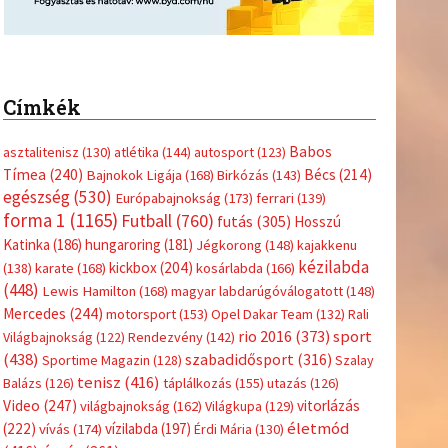
Címkék
Babos
asztalitenisz
(130)
atlétika
(144)
autosport
(123)
Tímea
(240)
Bécs
(214)
Bajnokok Ligája
(168)
Birkózás
(143)
egészség
(530)
Európabajnokság
(173)
ferrari
(139)
forma 1
(1165)
Futball
(760)
futás
(305)
Hosszú
Katinka
(186)
hungaroring
(181)
Jégkorong
(148)
kajakkenu
kézilabda
kickbox
(204)
(138)
karate
(168)
kosárlabda
(166)
(448)
Lewis Hamilton
(168)
magyar labdarúgóválogatott
(148)
Mercedes
(244)
motorsport
(153)
Opel Dakar Team
(132)
Rali
sport
rio 2016
(373)
Világbajnokság
(122)
Rendezvény
(142)
(438)
szabadidősport
(316)
Sportime Magazin
(128)
Szalay
tenisz
(416)
Balázs
(126)
táplálkozás
(155)
utazás
(126)
Video
(247)
vitorlázás
világbajnokság
(162)
Világkupa
(129)
életmód
(222)
vívás
(174)
vízilabda
(197)
Érdi Mária
(130)