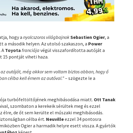
atja, hogy a
nyolcszoros világbajnok
Sebastien Ogier
, a
 a második helyen. Az utolsó szakaszon, a
Power
. A
Toyota
franciája
végül visszafordította autóját a
t 15 pontját viheti haza.
 az autóját, még akkor sem voltam biztos abban, hogy ő
ban célba kell érnem az autóval.”
– szögezte le a
utója turbófeltöltőjének meghibásodása miatt.
Ott Tanak
aival, szombaton a kerekeik sérültek meg és ezzel
z élre, de őt sem kerülte el műszaki meghibásodás.
iztonságban célba ért.
Neuville
ezzel 34 pontosra
 miközben Ogier a harmadik helyre esett vissza. A gyártók
yotához
képest.