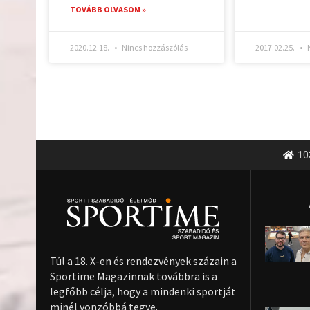
TOVÁBB OLVASOM »
2020.12.18.
Nincs hozzászólás
2017.02.25.
N
10
Túl a 18. X-en és rendezvények százain a
Sportime Magazinnak továbbra is a
legfőbb célja, hogy a mindenki sportját
minél vonzóbbá tegye.