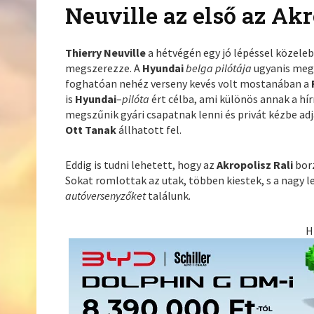
Neuville az első az Ak
Thierry Neuville
a hétvégén egy jó lépéssel közele
megszerezze. A
Hyundai
belga pilótája
ugyanis meg
foghatóan nehéz verseny kevés volt mostanában a
is
Hyundai
–
pilóta
ért célba, ami különös annak a hí
megszűnik gyári csapatnak lenni és privát kézbe ad
Ott Tanak
állhatott fel.
Eddig is tudni lehetett, hogy az
Akropolisz Rali
borz
Sokat romlottak az utak, többen kiestek, s a nagy 
autóversenyzőket
találunk.
H