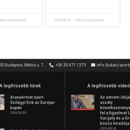
incs hozzászólás
2016.05.25.
Nincs hozzászólás
35 Budapest, Miklós u. 7.
+36 30 471 1373
info (kukac) spor
A legfrissebb hírek
A legfrissebb vide
Aranyérmet nyert
Az extrém időjá
Szilágyi Erik az Európa-
aszály
kupán
következményei
2026.08.05.
fel a figyelmet 
Gergely és a G
közös híradója
2025.08.14.