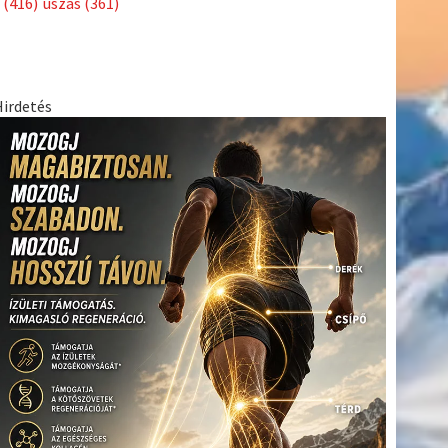
(416)
úszás
(361)
Hirdetés