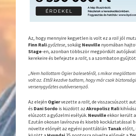
Az, hogy mennyire kegyetlen is volt ez a
rali
jól mut
Finn Rali
győztese
, sokáig
Neuville
nyomában hajtott
Stage
-en, azonban többször megpördült autójával
kerekeire és befejezte a
ralit
, s a szombaton gyűjtöt
„Nem hallottam Ogier balesetéről, s mikor megláttam
volt az. Ettől kezdve tudtam, hogy már csak biztonság
versenygyőztes autóversenyző
.
Az elején
Ogier
vezette a
ralit
, de visszacsúszott a
és
Dani Sordo
is küzdött az
Akropolisz Rali
kihívás
elúszott a győzelmi esélyük.
Neuville
ekkor került a
Ezután okosan lavírozva és kisebb kockáztatással b
növelte előnyét az egyéni ponttáblán
Tanak
előtt,
között a
Hyundai
35 pontosra növelte előnyét a
To