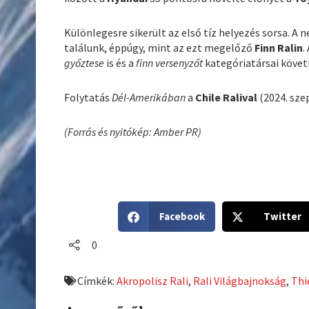
Különlegesre sikerült az első tíz helyezés sorsa. A 
találunk, éppúgy, mint az ezt megelőző
Finn Ralin
.
győztese
is és a
finn versenyzőt
kategóriatársai követi
Folytatás
Dél-Amerikában
a
Chile Ralival
(2024. sze
(Forrás és nyitókép: Amber PR)
S
S
Facebook
Twitter
h
h
a
a
0
r
r
e
e
Címkék:
Akropolisz Rali
,
Rali Világbajnokság
,
Thi
o
o
n
n