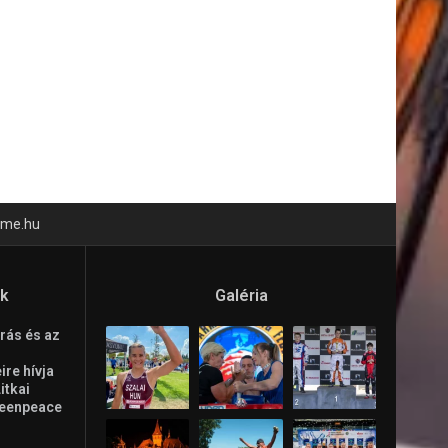
time.hu
ók
Galéria
rás és az
re hívja
Litkai
reenpeace