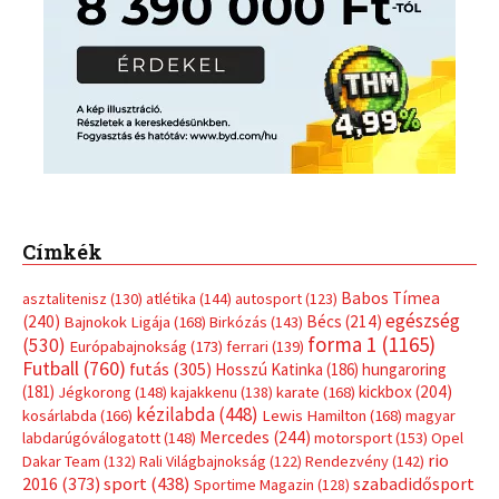
egészség
(240)
Bécs
(214)
Bajnokok Ligája
(168)
Birkózás
(143)
forma 1
(1165)
(530)
Európabajnokság
(173)
ferrari
(139)
Futball
(760)
futás
(305)
Hosszú Katinka
(186)
hungaroring
(181)
kickbox
(204)
Jégkorong
(148)
kajakkenu
(138)
karate
(168)
kézilabda
(448)
kosárlabda
(166)
Lewis Hamilton
(168)
magyar
Mercedes
(244)
labdarúgóválogatott
(148)
motorsport
(153)
Opel
rio
Dakar Team
(132)
Rali Világbajnokság
(122)
Rendezvény
(142)
sport
(438)
2016
(373)
szabadidősport
Sportime Magazin
(128)
(316)
tenisz
(416)
Szalay Balázs
(126)
táplálkozás
(155)
utazás
Video
(247)
vitorlázás
(126)
világbajnokság
(162)
Világkupa
(129)
életmód
(416)
(222)
vívás
(174)
vízilabda
(197)
Érdi Mária
(130)
úszás
(361)
Hirdetés