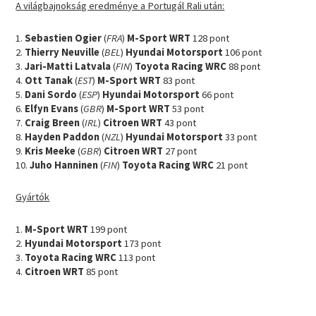
A világbajnokság eredménye a Portugál Rali után:
1.
Sebastien Ogier
(
FRA
)
M-Sport WRT
128 pont
2.
Thierry Neuville
(
BEL
)
Hyundai Motorsport
106 pont
3.
Jari-Matti Latvala
(
FIN
)
Toyota Racing WRC
88 pont
4.
Ott Tanak
(
EST
)
M-Sport WRT
83 pont
5.
Dani Sordo
(
ESP
)
Hyundai Motorsport
66 pont
6.
Elfyn Evans
(
GBR
)
M-Sport WRT
53 pont
7.
Craig Breen
(
IRL
)
Citroen WRT
43 pont
8.
Hayden Paddon
(
NZL
)
Hyundai Motorsport
33 pont
9.
Kris Meeke
(
GBR
)
Citroen WRT
27 pont
10.
Juho Hanninen
(
FIN
)
Toyota Racing WRC
21 pont
Gyártók
1.
M-Sport WRT
199 pont
2.
Hyundai Motorsport
173 pont
3.
Toyota Racing WRC
113 pont
4.
Citroen WRT
85 pont