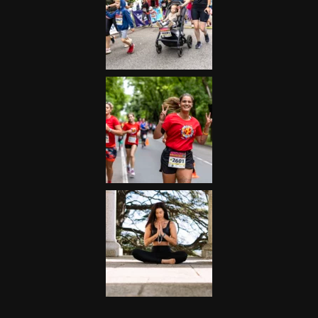
Futás
Kerékpár
Extrém Sportok
Fitnesz
Egyéb szabadidősport