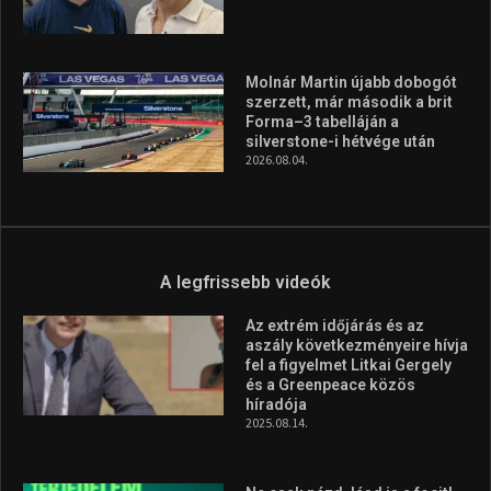
Az extrém időjárás és az
aszály következményeire hívja
fel a figyelmet Litkai Gergely
és a Greenpeace közös
híradója
2025.08.14.
Ne csak nézd, lásd is a focit! –
itt a Tippmix Teljes
Terjedelem!
2025.08.05.
„A Forma-1-es Magyar
Nagydíj az egész nemzetnek
fontos”
2025.06.19.