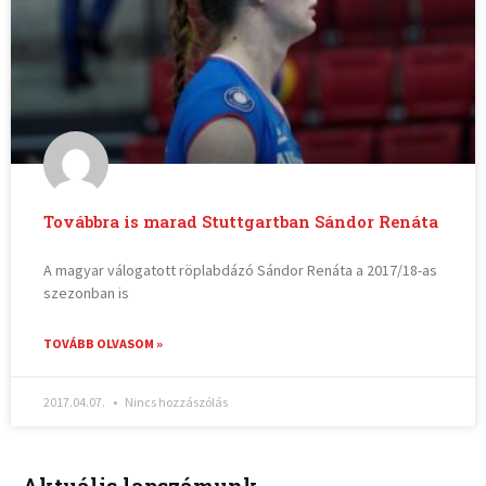
Továbbra is marad Stuttgartban Sándor Renáta
A magyar válogatott röplabdázó Sándor Renáta a 2017/18-as
szezonban is
TOVÁBB OLVASOM »
2017.04.07.
Nincs hozzászólás
Aktuális lapszámunk