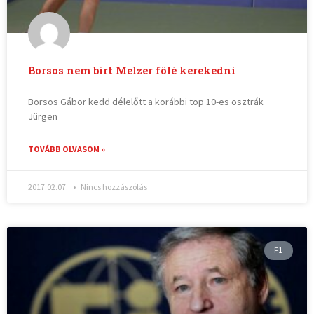
Borsos nem bírt Melzer fölé kerekedni
Borsos Gábor kedd délelőtt a korábbi top 10-es osztrák
Jürgen
TOVÁBB OLVASOM »
2017.02.07.
Nincs hozzászólás
F1