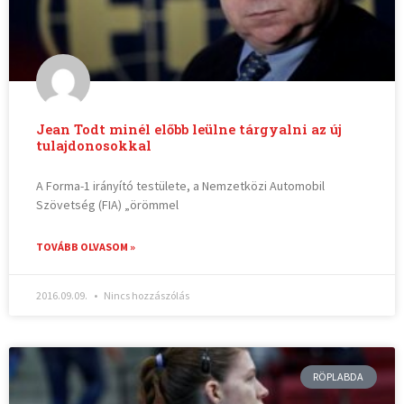
Jean Todt minél előbb leülne tárgyalni az új
tulajdonosokkal
A Forma-1 irányító testülete, a Nemzetközi Automobil
Szövetség (FIA) „örömmel
TOVÁBB OLVASOM »
2016.09.09.
Nincs hozzászólás
RÖPLABDA