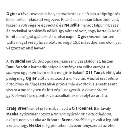
Ogier
a távoli nyolcadik helyen
autózott
az első nap a söprögetés
kellemetlen feladatát végezve. Kitartása azonban kifizetődő volt,
hiszen a
rali
végére egyedül ő és
Neuville
maradt talpon hibázás
és technikai problémák nélkül. Így várható volt, hogy kettejük közül
kerül ki a végső
győztes
. Az utolsó napon
Ogier
viszont tartani
tudta magát
vetélytársa
előtt és végül 15,6 másodperces előnnyel
végzett az első helyen.
A
Hyundai
kettős dobogós helyezéssel
vigasztalódhat, hiszen
Dani Sordo
a harmadik helyre kormányozta célba autóját. A
spanyol
ügyesen lavírozott a mögötte haladó
Ott Tanak
előtt, aki
pedig még
Ogier
előtt is autózott a
rali
során. A
fiatal észt pilóta
autójának felfüggesztésével problémák akadtak
, s emiatt esett
vissza a mezőnyben és lett végül negyedik. A
Power Stage
győzelemért
járó pontok varázsolhatnak mosolyt az arcára.
Craig Breen
ismét jó formában volt a
Citroennel
. Bár tavaly
Meeke
győzelmet
hozott a
francia gyártónak Portugáliában
,
ezúttal nem volt oka az örömre.
Breen
ötödik
helye volt a legjobb
azután, hogy
Mekke
még pénteken távozni kényszerült az élről