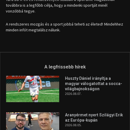
magyar válogatottat a socca-
világbajnokságon
2026.08.07.
Aranyérmet nyert Szilágyi Erik
az Európa-kupán
2026.08.05.
Molnár Martin újabb dobogót
szerzett, már második a brit
Forma–3 tabelláján a
silverstone-i hétvége után
2026.08.04.
A legfrissebb videók