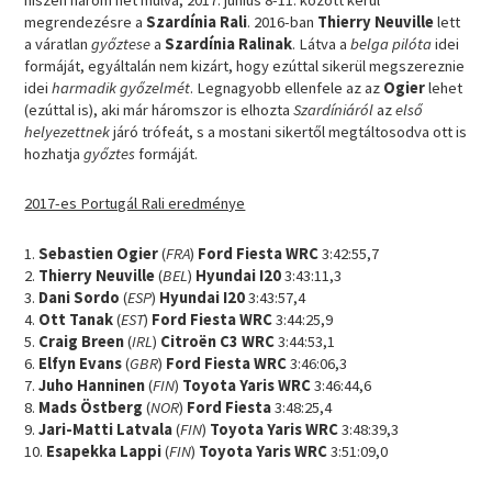
megrendezésre a
Szardínia Rali
. 2016-ban
Thierry Neuville
lett
a váratlan
győztese
a
Szardínia Ralinak
. Látva a
belga pilóta
idei
formáját, egyáltalán nem kizárt, hogy ezúttal sikerül megszereznie
idei
harmadik győzelmét
. Legnagyobb ellenfele az az
Ogier
lehet
(ezúttal is), aki már háromszor is elhozta
Szardíniáról
az
első
helyezettnek
járó trófeát, s a mostani sikertől megtáltosodva ott is
hozhatja
győztes
formáját.
2017-es Portugál Rali eredménye
1.
Sebastien Ogier
(
FRA
)
Ford Fiesta WRC
3:42:55,7
2.
Thierry Neuville
(
BEL
)
Hyundai I20
3:43:11,3
3.
Dani Sordo
(
ESP
)
Hyundai I20
3:43:57,4
4.
Ott Tanak
(
EST
)
Ford Fiesta WRC
3:44:25,9
5.
Craig Breen
(
IRL
)
Citroën C3 WRC
3:44:53,1
6.
Elfyn Evans
(
GBR
)
Ford Fiesta WRC
3:46:06,3
7.
Juho Hanninen
(
FIN
)
Toyota Yaris WRC
3:46:44,6
8.
Mads Östberg
(
NOR
)
Ford Fiesta
3:48:25,4
9.
Jari-Matti Latvala
(
FIN
)
Toyota Yaris WRC
3:48:39,3
10.
Esapekka Lappi
(
FIN
)
Toyota Yaris WRC
3:51:09,0