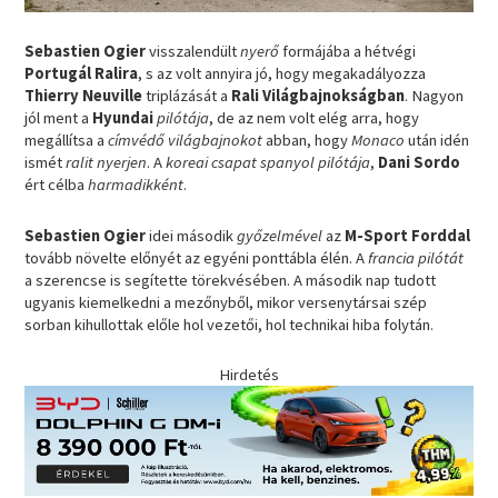
Sebastien Ogier
visszalendült
nyerő
formájába a hétvégi
Portugál Ralira
, s az volt annyira jó, hogy megakadályozza
Thierry Neuville
triplázását a
Rali Világbajnokságban
. Nagyon
jól ment a
Hyundai
pilótája
, de az nem volt elég arra, hogy
megállítsa a
címvédő világbajnokot
abban, hogy
Monaco
után idén
ismét
ralit nyerjen
. A
koreai csapat spanyol pilótája
,
Dani Sordo
ért célba
harmadikként
.
Sebastien Ogier
idei második
győzelmével
az
M-Sport Forddal
tovább növelte előnyét az egyéni ponttábla élén. A
francia pilótát
a szerencse is segítette törekvésében. A második nap tudott
ugyanis kiemelkedni a mezőnyből, mikor versenytársai szép
sorban kihullottak előle hol vezetői, hol technikai hiba folytán.
Hirdetés