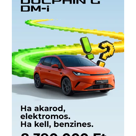
Címkék
Babos Tímea
asztalitenisz
(130)
atlétika
(144)
autosport
(123)