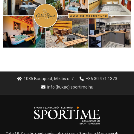
info (kukac) sportime.hu
Túl a 18. X-en és rendezvények százain a Sportime Magazinnak
továbbra is a legfőbb célja, hogy a mindenki sportját minél
vonzóbbá tegye.
A rendszeres mozgás és a sport jobbá teheti az életed! Mindehhez
minden infót megtalálsz nálunk.
A legfrissebb hírek
Huszty Dániel irányítja a