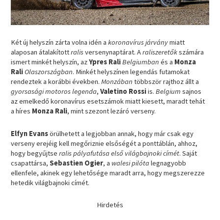
Két új helyszín zárta volna idén a
koronavírus járvány
miatt
alaposan átalakított
ralis
versenynaptárat. A
raliszeretők
számára
ismert minkét helyszín, az
Ypres Rali
Belgiumban
és a
Monza
Rali
Olaszországban
. Minkét helyszínen legendás futamokat
rendeztek a korábbi években.
Monzában
többször rajthoz állt a
gyorsasági motoros legenda
,
Valetino Rossi
is.
Belgium
sajnos
az emelkedő koronavírus esetszámok miatt kiesett, maradt tehát
a híres
Monza Rali
, mint szezont lezáró verseny.
Elfyn Evans
örülhetett a legjobban annak, hogy már csak egy
verseny erejéig kell megőriznie elsőségét a ponttáblán, ahhoz,
hogy begyűjtse
ralis pályafutása első világbajnoki címét
. Saját
csapattársa,
Sebastien Ogier
, a
walesi pilóta
legnagyobb
ellenfele, akinek egy lehetősége maradt arra, hogy megszerezze
hetedik világbajnoki címét.
Hirdetés