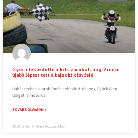
Györfi leküzdötte a kihívásokat, míg Vincze
újabb lépést tett a bajnoki cím felé
Habár technikai problémák nehezítették meg Györfi Alen
dolgát, a motoros
TOVÁBB OLVASOM »
2016.08.16.
Nincs hozzászólás