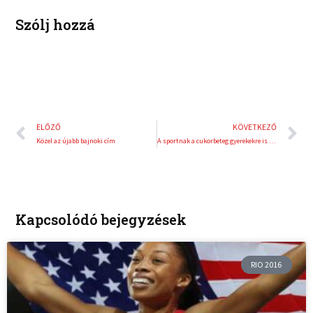
t
Szólj hozzá
Előző
K
ELŐZŐ
KÖVETKEZŐ
Közel az újabb bajnoki cím
A sportnak a cukorbeteg gyerekekre is jótékony hatása van
Kapcsolódó bejegyzések
RIO 2016