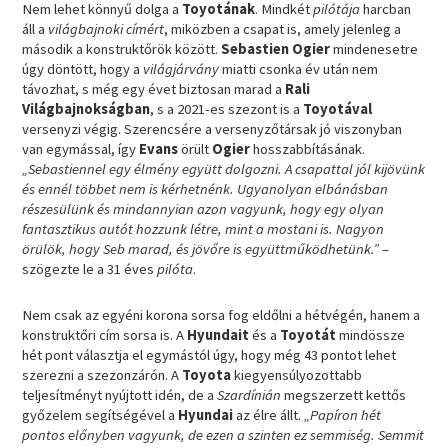
Nem lehet könnyű dolga a
Toyotának
. Mindkét
pilótája
harcban
áll a
világbajnoki címért
, miközben a csapat is, amely jelenleg a
második a konstruktőrök között.
Sebastien Ogier
mindenesetre
úgy döntött, hogy a
világjárvány
miatti csonka év után nem
távozhat, s még egy évet biztosan marad a
Rali
Világbajnokságban
, s a 2021-es szezont is a
Toyotával
versenyzi végig. Szerencsére a versenyzőtársak jó viszonyban
van egymással, így
Evans
örült
Ogier
hosszabbításának.
„Sebastiennel egy élmény együtt dolgozni. A csapattal jól kijövünk
és ennél többet nem is kérhetnénk. Ugyanolyan elbánásban
részesülünk és mindannyian azon vagyunk, hogy egy olyan
fantasztikus autót hozzunk létre, mint a mostani is. Nagyon
örülök, hogy Seb marad, és jövőre is együttműködhetünk.”
–
szögezte le a 31 éves
pilóta
.
Nem csak az egyéni korona sorsa fog eldőlni a hétvégén, hanem a
konstruktőri cím sorsa is. A
Hyundait
és a
Toyotát
mindössze
hét pont választja el egymástól úgy, hogy még 43 pontot lehet
szerezni a szezonzárón. A
Toyota
kiegyensúlyozottabb
teljesítményt nyújtott idén, de a
Szardínián
megszerzett kettős
győzelem segítségével a
Hyundai
az élre állt.
„Papíron hét
pontos előnyben vagyunk, de ezen a szinten ez semmiség. Semmit