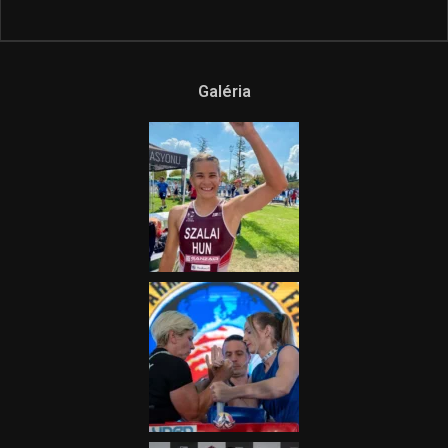
Ne csak nézd, lásd is a focit! –
itt a Tippmix Teljes
Terjedelem!
2025.08.05.
„A Forma-1-es Magyar
Nagydíj az egész nemzetnek
fontos”
2025.06.19.
Galéria