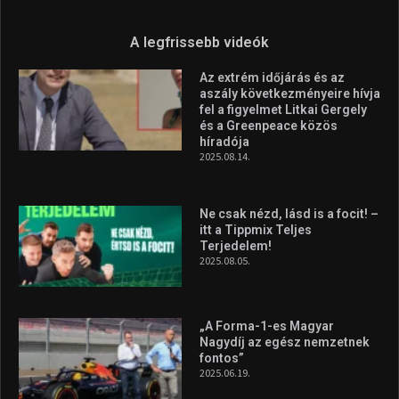
Molnár Martin újabb dobogót
szerzett, már második a brit
Forma–3 tabelláján a
silverstone-i hétvége után
2026.08.04.
Megvan a magyar négyes a
Hungarian Darts Trophyra
2026.07.31.
A legfrissebb videók
Az extrém időjárás és az
aszály következményeire hívja
fel a figyelmet Litkai Gergely
és a Greenpeace közös
híradója
2025.08.14.