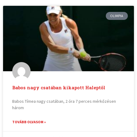
OLIMPIA
Babos nagy csatában kikapott Haleptől
Babos Tímea nagy csatában, 2 óra 7 perces mérkőzésen
három
TOVÁBB OLVASOM »