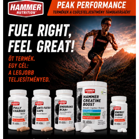
kézilabda
(448)
kosárlabda
(166)
Lewis Hamilton
(168)
magyar
Mercedes
(244)
labdarúgóválogatott
(148)
motorsport
(153)
Opel
rio
Dakar Team
(132)
Rali Világbajnokság
(122)
Rendezvény
(142)
sport
(438)
2016
(373)
szabadidősport
Sportime Magazin
(128)
(316)
tenisz
(416)
Szalay Balázs
(126)
táplálkozás
(155)
utazás
Video
(247)
vitorlázás
(126)
világbajnokság
(162)
Világkupa
(129)
életmód
(416)
(222)
vívás
(174)
vízilabda
(197)
Érdi Mária
(130)
úszás
(361)
Hirdetés