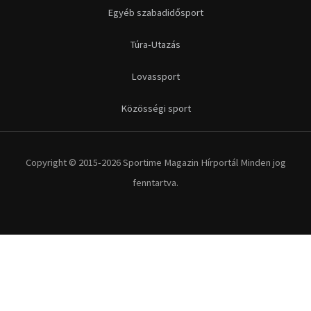
Futás
Kerékpár
Extrém Sportok
Fitnesz
Egyéb szabadidősport
Túra-Utazás
Lovassport
Közösségi sport