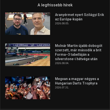
Túl a 18. X-en és rendezvények százain a Sportime Magazinnak
továbbra is a legfőbb célja, hogy a mindenki sportját minél
vonzóbbá tegye.
A rendszeres mozgás és a sport jobbá teheti az életed! Mindehhez
minden infót megtalálsz nálunk.
A legfrissebb hírek
Aranyérmet nyert Szilágyi Erik
az Európa-kupán
2026.08.05.