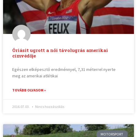
Óriásit ugrott a női távolugrás amerikai
címvédője
Egészen elképesztő eredménnyel, 7,31 méterrel nyerte
meg az amerikai atlétikai
TOVÁBB OLVASOM »
2016.07.03.
Nincs hozzászólás
MOTORSPORT