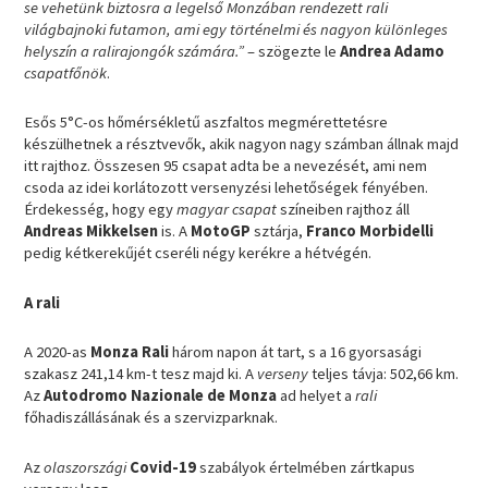
se vehetünk biztosra a legelső Monzában rendezett rali
világbajnoki futamon, ami egy történelmi és nagyon különleges
helyszín a ralirajongók számára.”
– szögezte le
Andrea Adamo
csapatfőnök
.
Esős 5°C-os hőmérsékletű aszfaltos megmérettetésre
készülhetnek a résztvevők, akik nagyon nagy számban állnak majd
itt rajthoz. Összesen 95 csapat adta be a nevezését, ami nem
csoda az idei korlátozott versenyzési lehetőségek fényében.
Érdekesség, hogy egy
magyar csapat
színeiben rajthoz áll
Andreas Mikkelsen
is. A
MotoGP
sztárja,
Franco Morbidelli
pedig kétkerekűjét cseréli négy kerékre a hétvégén.
A rali
A 2020-as
Monza Rali
három napon át tart, s a 16 gyorsasági
szakasz 241,14 km-t tesz majd ki. A
verseny
teljes távja: 502,66 km.
Az
Autodromo Nazionale de Monza
ad helyet a
rali
főhadiszállásának és a szervizparknak.
Az
olaszországi
Covid-19
szabályok értelmében zártkapus