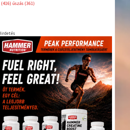
Címkék
Babos
asztalitenisz
(130)
atlétika
(144)
autosport
(123)
Tímea
(240)
Bécs
(214)
Bajnokok Ligája
(168)
Birkózás
(143)
egészség
(530)
Európabajnokság
(173)
ferrari
(139)
forma 1
(1165)
Futball
(760)
futás
(305)
Hosszú
Katinka
(186)
hungaroring
(181)
Jégkorong
(148)
kajakkenu
kézilabda
kickbox
(204)
(138)
karate
(168)
kosárlabda
(166)
(448)
Lewis Hamilton
(168)
magyar labdarúgóválogatott
(148)
Mercedes
(244)
motorsport
(153)
Opel Dakar Team
(132)
Rali
sport
rio 2016
(373)
Világbajnokság
(122)
Rendezvény
(142)
(438)
szabadidősport
(316)
Sportime Magazin
(128)
Szalay
tenisz
(416)
Balázs
(126)
táplálkozás
(155)
utazás
(126)
Video
(247)
vitorlázás
világbajnokság
(162)
Világkupa
(129)
életmód
(222)
vívás
(174)
vízilabda
(197)
Érdi Mária
(130)