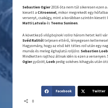
Sebastien Ogier
2016 óta nem túl sikeresen ezen a
kiesett a
Citroennel
, mikor megrekedt egy hófalba
versenyt, csakúgy, mint a korábban szintén kiesett
Matti Latvala
és
Teemu Suninen
.
A következő
világbajnoki ralira
három hetet kell vár
Svéd Ralitól
teljesen eltérő, lényegesen kellemese
Hagyomány, hogy az első két télies
rali
után egy nag
murvás és meleg éghajlatú
ralijára
.
Sebastien Loeb
Mindketten rajthoz állnak idén is ezen a versenyen.
Ogier
győzött
,
Loeb
pedig sokéves kihagyás után öt
S
S
Facebook
Twitter
h
h
a
a
0
r
r