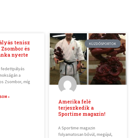
ályás tenisz
KÜZDŐSPORTOK
s Zsombor és
anka nyerte
 fedettpályás
jnokságán a
iros Zsombor, míg
SOM »
Amerika felé
terjeszkedik a
Sportime magazin!
A Sportime magazin
folyamatosan bővül, megújul,