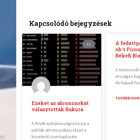
Kapcsolódó bejegyzések
A fedettp
F1
ob-t Piro
Békefi Bi
A teniszezők
országos ba
férfiaknál P
TOVÁBB OLVA
Ezeket az abroncsokat
választották Bakura
A Pirelli nyilvánosságra hozta a
pilóták abroncsválasztásait a
közeledő Azerbajdzsáni