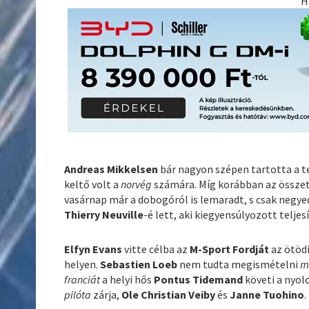
H
Andreas Mikkelsen
bár nagyon szépen tartotta a t
keltő volt a
norvég
számára. Míg korábban az össze
vasárnap már a dobogóról is lemaradt, s csak negyed
Thierry Neuville
-é lett, aki kiegyensúlyozott telj
Elfyn Evans
vitte célba az
M-Sport Fordját
az ötödi
helyen.
Sebastien Loeb
nem tudta megismételni
m
franciát
a helyi hős
Pontus Tidemand
követi a nyol
pilóta
zárja,
Ole Christian Veiby
és
Janne Tuohino
.