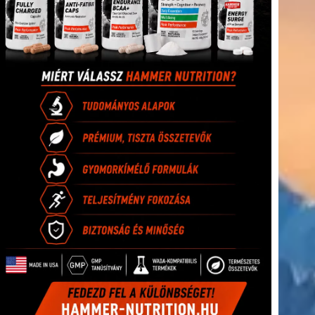
(416)
úszás
(361)
Hirdetés