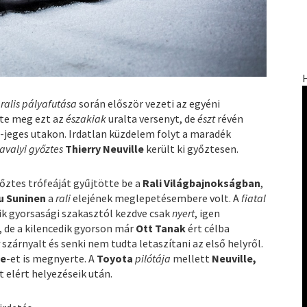
l
ralis pályafutása
során először vezeti az egyéni
te meg ezt az
északiak
uralta versenyt, de
észt
révén
s-jeges utakon. Irdatlan küzdelem folyt a maradék
avalyi győztes
Thierry Neuville
került ki győztesen.
őztes trófeáját gyűjtötte be a
Rali Világbajnokságban
,
 Suninen
a
rali
elejének meglepetésembere volt. A
fiatal
dik gyorsasági szakasztól kezdve csak
nyert
, igen
, de a kilencedik gyorson már
Ott Tanak
ért célba
t
szárnyalt és senki nem tudta letaszítani az első helyről.
ge
-et is megnyerte. A
Toyota
pilótája
mellett
Neuville,
t elért helyezéseik után.