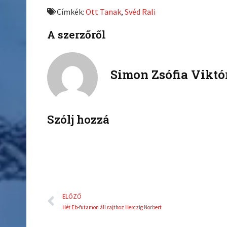
e
e
Címkék:
Ott Tanak
,
Svéd Rali
o
o
n
n
A szerzőről
f
t
a
w
c
i
Simon Zsófia Viktó
e
t
b
t
o
e
o
r
k
Szólj hozzá
Előző
ELŐZŐ
Hét Eb-futamon áll rajthoz Herczig Norbert