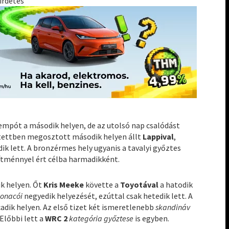
irdetés
empót a második helyen, de az utolsó nap csalódást
tettben megosztott második helyen állt
Lappival
,
ik lett. A bronzérmes hely ugyanis a tavalyi győztes
esítménnyel ért célba harmadikként.
k helyen. Őt
Kris Meeke
követte a
Toyotával
a hatodik
onacói
negyedik helyezését, ezúttal csak hetedik lett. A
cadik helyen. Az első tizet két ismeretlenebb
skandináv
 Előbbi lett a
WRC 2
kategória győztese
is egyben.