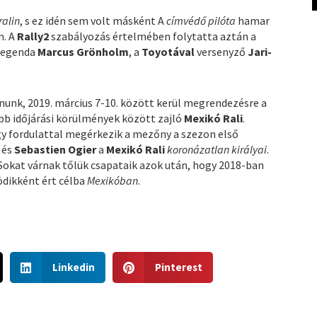
ralin
, s ez idén sem volt másként A
címvédő pilóta
hamar
n. A
Rally2
szabályozás értelmében folytatta aztán a
 legenda
Marcus Grönholm
, a
Toyotával
versenyző
Jari-
nunk, 2019. március 7-10. között kerül megrendezésre a
bb időjárási körülmények között zajló
Mexikó Rali
.
y fordulattal megérkezik a mezőny a szezon első
és
Sebastien Ogier
a
Mexikó Rali
koronázatlan királyai
.
 Sokat várnak tőlük csapataik azok után, hogy 2018-ban
ödikként ért célba
Mexikóban
.
S
S
Linkedin
Pinterest
h
h
a
a
r
r