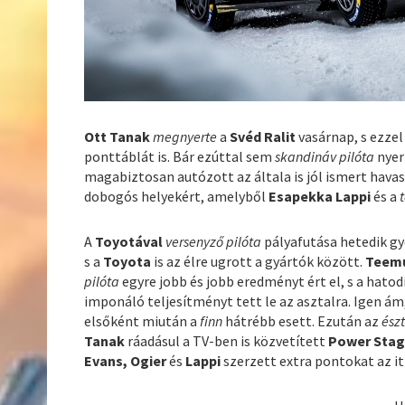
Ott Tanak
megnyerte
a
Svéd Ralit
vasárnap, s ezze
ponttáblát is. Bár ezúttal sem
skandináv pilóta
nyer
magabiztosan autózott az általa is jól ismert hava
dobogós helyekért, amelyből
Esapekka Lappi
és a
t
A
Toyotával
versenyző pilóta
pályafutása hetedik gy
s a
Toyota
is az élre ugrott a gyártók között.
Teemu
pilóta
egyre jobb és jobb eredményt ért el, s a hato
imponáló teljesítményt tett le az asztalra. Igen ám
elsőként miután a
finn
hátrébb esett. Ezután az
ész
Tanak
ráadásul a TV-ben is közvetített
Power Sta
Evans, Ogier
és
Lappi
szerzett extra pontokat az it