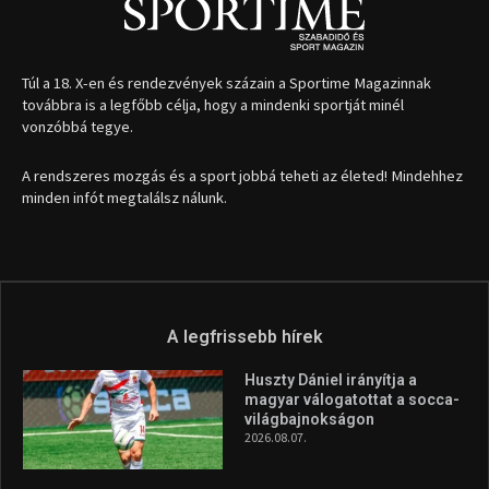
1035 Budapest, Miklós u. 7.
+36 30 471 1373
info (kukac) sportime.hu
Túl a 18. X-en és rendezvények százain a Sportime Magazinnak
továbbra is a legfőbb célja, hogy a mindenki sportját minél
vonzóbbá tegye.
A rendszeres mozgás és a sport jobbá teheti az életed! Mindehhez