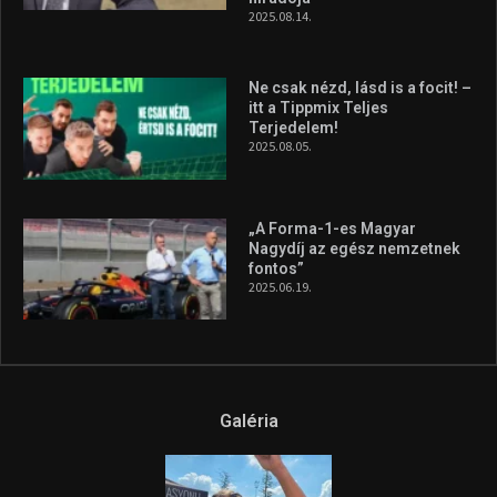
Forma–3 tabelláján a
silverstone-i hétvége után
2026.08.04.
A legfrissebb videók
Az extrém időjárás és az
aszály következményeire hívja
fel a figyelmet Litkai Gergely
és a Greenpeace közös
híradója
2025.08.14.
Ne csak nézd, lásd is a focit! –
itt a Tippmix Teljes
Terjedelem!
2025.08.05.