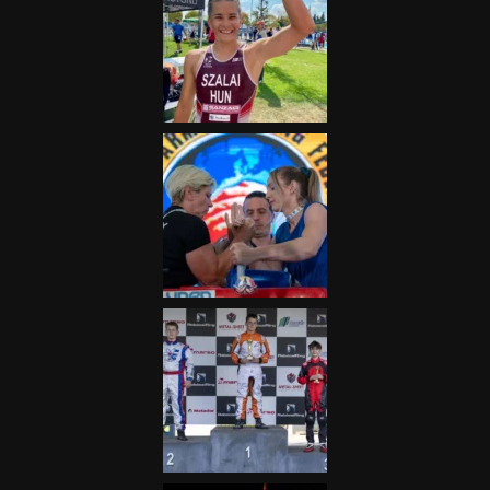
„A Forma-1-es Magyar
Nagydíj az egész nemzetnek
fontos”
2025.06.19.
Galéria