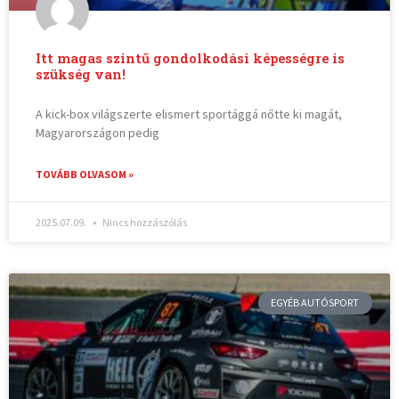
Itt magas szintű gondolkodási képességre is
szükség van!
A kick-box világszerte elismert sportággá nőtte ki magát,
Magyarországon pedig
TOVÁBB OLVASOM »
2025.07.09.
Nincs hozzászólás
EGYÉB AUTÓSPORT