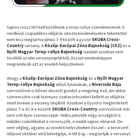
Sajnos rossz hírt kell közölnünk a
terep-rallye
szerelmeseivel. A
rendkívül csapadékos időjárás okozta körülményekre tekintettel
nem lesz megtartva június 7-9 között a
gyulai
SKUBA Cross-
Country
verseny. A
Közép-Európai Zóna Bajnokság (CEZ)
és a
Nyílt Magyar Terep-rallye Bajnokság
viadalát azonban nem
törölték az idei versenynaptárból, ősszel mindenképpen
megrendezik azt az eredeti helyszíneken.
Ahogy a
Közép-Európai Zóna Bajnokság
és a
Nyílt Magyar
Terep-rallye Bajnokság
előző futamának, a
Riverside Baja
szervezőinek
is bőven okozott gondot a rengeteg eső, ám akkor
szerencsére csak bizonyos szakaszrészeket kellett az időjárás
miatt kivenni a verseny távjából. Azonban a
Gyulára
meghirdetett
június 7-e és 9-e közötti
SKUBA Cross-Country
szervezőinek
már
nem volt ilyen szerencséjük. Hiába jelezték négy országból is
indulási szándékukat a
versenyzők
, a viadal sajnos elmarad. De
nem végleg, ugyanis az eredeti helyszíneken ősszel – a tervezett
időpont október első hétvégéje, 4-től 6-ig – megtartják a versenyt.