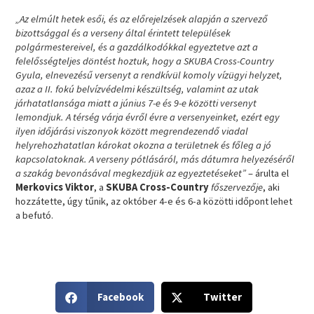
„Az elmúlt hetek esői, és az előrejelzések alapján a szervező
bizottsággal és a verseny által érintett települések
polgármestereivel, és a gazdálkodókkal egyeztetve azt a
felelősségteljes döntést hoztuk, hogy a SKUBA Cross-Country
Gyula, elnevezésű versenyt a rendkívül komoly vízügyi helyzet,
azaz a II. fokú belvízvédelmi készültség, valamint az utak
járhatatlansága miatt a június 7-e és 9-e közötti versenyt
lemondjuk. A térség várja évről évre a versenyeinket, ezért egy
ilyen időjárási viszonyok között megrendezendő viadal
helyrehozhatatlan károkat okozna a területnek és főleg a jó
kapcsolatoknak. A verseny pótlásáról, más dátumra helyezéséről
a szakág bevonásával megkezdjük az egyeztetéseket”
– árulta el
Merkovics Viktor
, a
SKUBA Cross-Country
főszervezője
, aki
hozzátette, úgy tűnik, az október 4-e és 6-a közötti időpont lehet
a befutó.
S
S
Facebook
Twitter
h
h