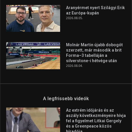
minden infót megtalálsz nálunk.
A legfrissebb hírek
Huszty Dániel irányítja a
magyar válogatottat a socca-
világbajnokságon
2026.08.07.
Aranyérmet nyert Szilágyi Erik
az Európa-kupán
2026.08.05.
Molnár Martin újabb dobogót
szerzett, már második a brit