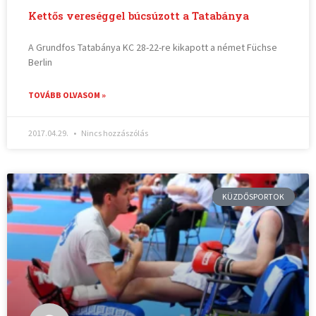
Kettős vereséggel búcsúzott a Tatabánya
A Grundfos Tatabánya KC 28-22-re kikapott a német Füchse
Berlin
TOVÁBB OLVASOM »
2017.04.29.
Nincs hozzászólás
KÜZDŐSPORTOK