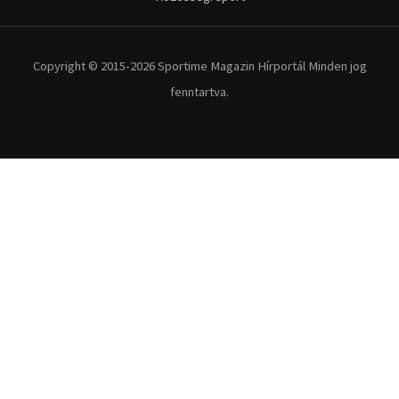
Extrém Sportok
Fitnesz
Egyéb szabadidősport
Túra-Utazás
Lovassport
Közösségi sport
Copyright © 2015-2026 Sportime Magazin Hírportál Minden jog
fenntartva.