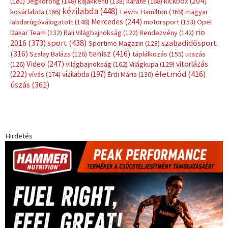
Címkék
Babos Tímea
asztalitenisz
(130)
atlétika
(144)
autosport
(123)
egészség
(240)
Bécs
(214)
Bajnokok Ligája
(168)
Birkózás
(143)
forma 1
(1165)
(530)
Európabajnokság
(173)
ferrari
(139)
Futball
(760)
futás
(305)
Hosszú Katinka
(186)
hungaroring
(181)
kickbox
(204)
Jégkorong
(148)
kajakkenu
(138)
karate
(168)
kézilabda
(448)
kosárlabda
(166)
Lewis Hamilton
(168)
magyar
Mercedes
(244)
labdarúgóválogatott
(148)
motorsport
(153)
Opel
rio
Dakar Team
(132)
Rali Világbajnokság
(122)
Rendezvény
(142)
sport
(438)
2016
(373)
szabadidősport
Sportime Magazin
(128)
(316)
tenisz
(416)
Szalay Balázs
(126)
táplálkozás
(155)
utazás
Video
(247)
vitorlázás
(126)
világbajnokság
(162)
Világkupa
(129)
életmód
(416)
(222)
vívás
(174)
vízilabda
(197)
Érdi Mária
(130)
úszás
(361)