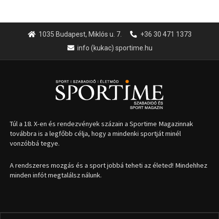
1035 Budapest, Miklós u. 7.
+36 30 471 1373
info (kukac) sportime.hu
Túl a 18. X-en és rendezvények százain a Sportime Magazinnak
továbbra is a legfőbb célja, hogy a mindenki sportját minél
vonzóbbá tegye.
A rendszeres mozgás és a sport jobbá teheti az életed! Mindehhez
minden infót megtalálsz nálunk.