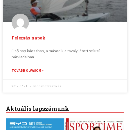
Felemás napok
Első nap káoszban, a második a tavaly látott stílusú
párviadalban
TOVÁBB OLVASOM »
2017.07.21.
Nincs hozzászólás
Aktuális lapszámunk