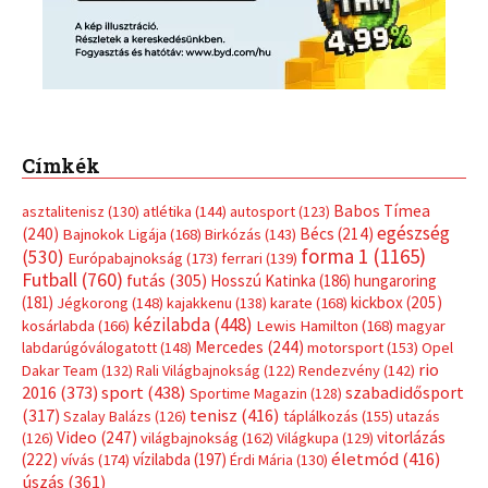
Címkék
Babos Tímea
asztalitenisz
(130)
atlétika
(144)
autosport
(123)
egészség
(240)
Bécs
(214)
Bajnokok Ligája
(168)
Birkózás
(143)
forma 1
(1165)
(530)
Európabajnokság
(173)
ferrari
(139)
Futball
(760)
futás
(305)
Hosszú Katinka
(186)
hungaroring
(181)
kickbox
(205)
Jégkorong
(148)
kajakkenu
(138)
karate
(168)
kézilabda
(448)
kosárlabda
(166)
Lewis Hamilton
(168)
magyar
Mercedes
(244)
labdarúgóválogatott
(148)
motorsport
(153)
Opel
rio
Dakar Team
(132)
Rali Világbajnokság
(122)
Rendezvény
(142)
sport
(438)
2016
(373)
szabadidősport
Sportime Magazin
(128)
(317)
tenisz
(416)
Szalay Balázs
(126)
táplálkozás
(155)
utazás
Video
(247)
vitorlázás
(126)
világbajnokság
(162)
Világkupa
(129)
életmód
(416)
(222)
vívás
(174)
vízilabda
(197)
Érdi Mária
(130)
úszás
(361)