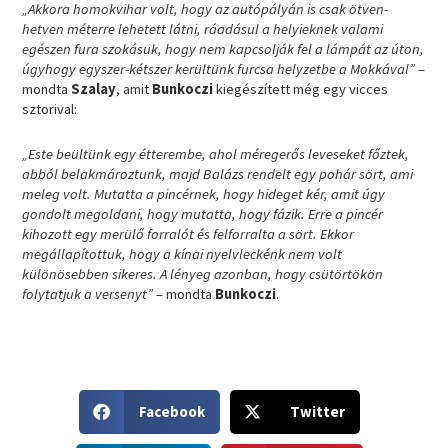
„Akkora homokvihar volt, hogy az autópályán is csak ötven-
hetven méterre lehetett látni, ráadásul a helyieknek valami
egészen fura szokásuk, hogy nem kapcsolják fel a lámpát az úton,
úgyhogy egyszer-kétszer kerültünk furcsa helyzetbe a Mokkával”
–
mondta
Szalay
, amit
Bunkoczi
kiegészített még egy vicces
sztorival:
„Este beültünk egy étterembe, ahol méregerős leveseket főztek,
abból belakmároztunk, majd Balázs rendelt egy pohár sört, ami
meleg volt. Mutatta a pincérnek, hogy hideget kér, amit úgy
gondolt megoldani, hogy mutatta, hogy fázik. Erre a pincér
kihozott egy merülő forralót és felforralta a sört. Ekkor
megállapítottuk, hogy a kínai nyelvleckénk nem volt
különösebben sikeres. A lényeg azonban, hogy csütörtökön
folytatjuk a versenyt”
– mondta
Bunkoczi
.
S
S
Facebook
Twitter
h
h
a
a