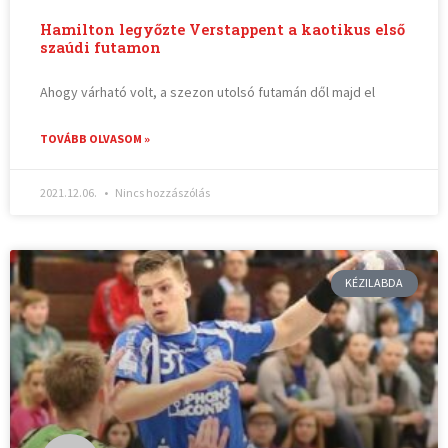
Hamilton legyőzte Verstappent a kaotikus első
szaúdi futamon
Ahogy várható volt, a szezon utolsó futamán dől majd el
TOVÁBB OLVASOM »
2021.12.06.
Nincs hozzászólás
KÉZILABDA