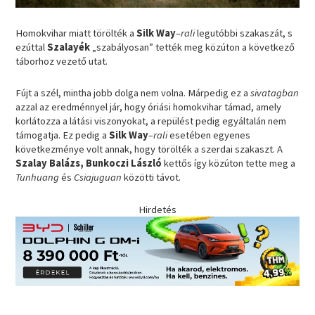
Homokvihar miatt törölték a
Silk Way
–
rali
legutóbbi szakaszát, s
ezúttal
Szalayék
„szabályosan” tették meg közúton a következő
táborhoz vezető utat.
Fújt a szél, mintha jobb dolga nem volna. Márpedig ez a
sivatagban
azzal az eredménnyel jár, hogy óriási homokvihar támad, amely
korlátozza a látási viszonyokat, a repülést pedig egyáltalán nem
támogatja. Ez pedig a
Silk Way
–
rali
esetében egyenes
következménye volt annak, hogy törölték a szerdai szakaszt. A
Szalay Balázs, Bunkoczi László
kettős így közúton tette meg a
Tunhuang
és
Csiajuguan
közötti távot.
Hirdetés