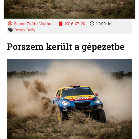
Simon Zsófia Viktória
2016-07-20
12:00 de.
Terep-Rally
Porszem került a gépezetbe