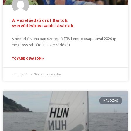
A vezetőedző örül Bartók
szerződéshosszabbításának
A német élvonalban szereplő TBV Lemgo csapatával 2020-ig
meghosszabbította szerződését
TOVÁBB OLVASOM »
2017.08.31.
Nincs hozzászólás
HAJÓZÁS