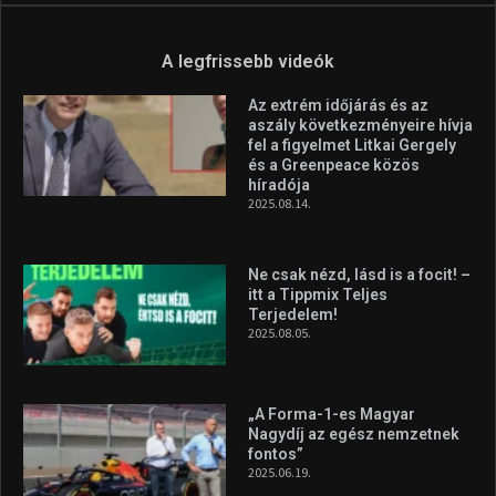
A legfrissebb videók
Az extrém időjárás és az
aszály következményeire hívja
fel a figyelmet Litkai Gergely
és a Greenpeace közös
híradója
2025.08.14.
Ne csak nézd, lásd is a focit! –
itt a Tippmix Teljes
Terjedelem!
2025.08.05.
„A Forma-1-es Magyar
Nagydíj az egész nemzetnek
fontos”
2025.06.19.