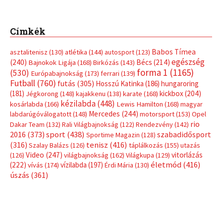
Címkék
Babos Tímea
asztalitenisz
(130)
atlétika
(144)
autosport
(123)
egészség
(240)
Bécs
(214)
Bajnokok Ligája
(168)
Birkózás
(143)
forma 1
(1165)
(530)
Európabajnokság
(173)
ferrari
(139)
Futball
(760)
futás
(305)
Hosszú Katinka
(186)
hungaroring
(181)
kickbox
(204)
Jégkorong
(148)
kajakkenu
(138)
karate
(168)
kézilabda
(448)
kosárlabda
(166)
Lewis Hamilton
(168)
magyar
Mercedes
(244)
labdarúgóválogatott
(148)
motorsport
(153)
Opel
rio
Dakar Team
(132)
Rali Világbajnokság
(122)
Rendezvény
(142)
sport
(438)
2016
(373)
szabadidősport
Sportime Magazin
(128)
(316)
tenisz
(416)
Szalay Balázs
(126)
táplálkozás
(155)
utazás
Video
(247)
vitorlázás
(126)
világbajnokság
(162)
Világkupa
(129)
életmód
(416)
(222)
vívás
(174)
vízilabda
(197)
Érdi Mária
(130)
úszás
(361)