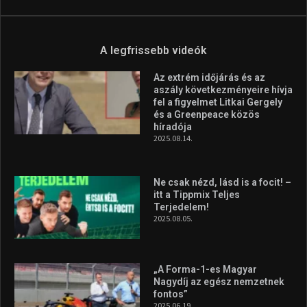
A legfrissebb videók
Az extrém időjárás és az
aszály következményeire hívja
fel a figyelmet Litkai Gergely
és a Greenpeace közös
híradója
2025.08.14.
Ne csak nézd, lásd is a focit! –
itt a Tippmix Teljes
Terjedelem!
2025.08.05.
„A Forma-1-es Magyar
Nagydíj az egész nemzetnek
fontos”
2025.06.19.