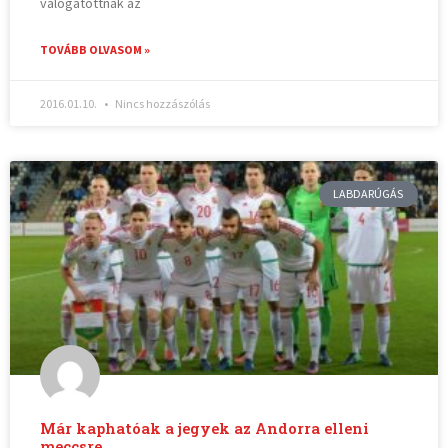
válogatottnak az
TOVÁBB OLVASOM »
2016.01.10.
Nincs hozzászólás
LABDARÚGÁS
Már kaphatóak a jegyek az Andorra elleni
meccsre