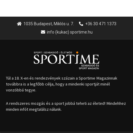
1035 Budapest, Miklós u. 7.
+36 30 471 1373
info (kukac) sportime.hu
Túl a 18. X-en és rendezvények százain a Sportime Magazinnak
továbbra is a legfőbb célja, hogy a mindenki sportját minél
vonzóbbá tegye.
A rendszeres mozgás és a sport jobbá teheti az életed! Mindehhez
minden infót megtalálsz nálunk.