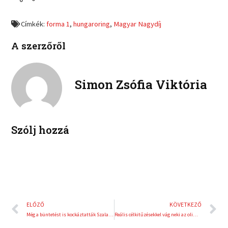
e
e
f
t
o
o
a
w
Címkék:
forma 1
,
hungaroring
,
Magyar Nagydíj
n
n
c
i
l
p
e
t
A szerzőről
i
i
b
t
n
n
o
e
k
t
o
r
e
e
Simon Zsófia Viktória
k
d
r
i
e
n
s
t
Szólj hozzá
Előző
K
ELŐZŐ
KÖVETKEZŐ
Még a büntetést is kockáztatták Szalayék
Reális célkitűzésekkel vág neki az olimpiának a Horváth-Szomolányi duó