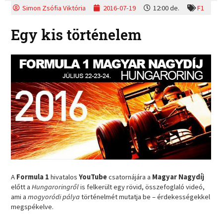
Simon Zsófia Viktória
2016-07-19
12:00 de.
F1
Egy kis történelem
A
Formula 1
hivatalos
YouTube
csatornájára a
Magyar Nagydíj
előtt a
Hungaroringről
is felkerült egy rövid, összefoglaló videó,
ami a
mogyoródi pálya
történelmét mutatja be – érdekességekkel
megspékelve.