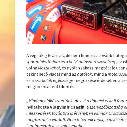
A végsőkig kivártak, de nem lehetett tovább haloga
sportminisztérium
és a
helyi autósport szövetség
javasl
volna
Moszkvából
, és nyolc szakasz megtétele után
tekinthető viadal mind az
autósok
, mind a
motorosok
és a
szurkolók
egészsége megőrzése érdekében a
ve
meghozni a fenti döntést.
„Mindent előkészítettünk, de ezt a döntést el kell foga
nyilatkozta
Vlagyimir Csagin
, a
szervezőbizottság e
intézkedések továbbra is érvényben vannak Oroszorszá
megtartani a viadalt. Nem tehetünk mást, a jövő héten
izgalmasabb lesz, mint valaha.”