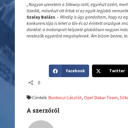
„Nagyon szeretem a Silkway ralit, egyrészt azért, mert 
tizedik, másrészt ott értük el az egyik legjobb nemz
Szalay Balázs
. –
Mindig is úgy gondoltam, hogy ez eg
konkurenciája is lehet a táv és az érintett országok 
döntést: a motorsport helyzete globálisan nagyon insta
rendezők egyaránt megsínylenek. Ám bízom benne, lesz
S
S
Facebook
Twitter
h
h
a
a
0
r
r
e
e
Címkék:
Bunkoczi Lászlót
,
Opel Dakar Team
,
Silk
o
o
n
n
A szerzőről
f
t
a
w
c
i