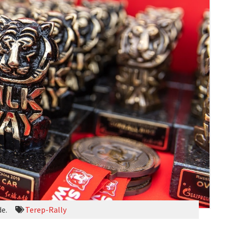
de.
Terep-Rally