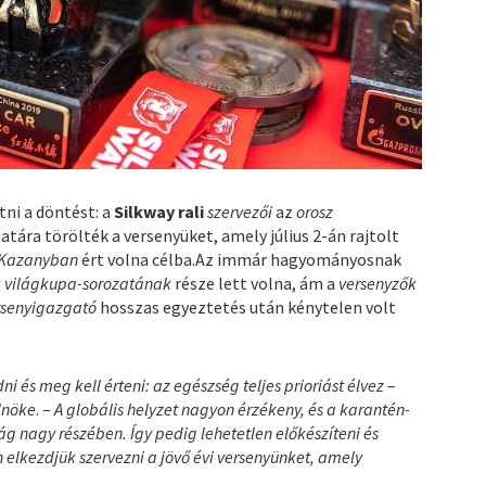
tni a döntést: a
Silkway rali
szervezői
az
orosz
atára törölték a versenyüket, amely július 2-án rajtolt
Kazanyban
ért volna célba.Az immár hagyományosnak
 világkupa-sorozatának
része lett volna, ám a
versenyzők
rsenyigazgató
hosszas egyeztetés után kénytelen volt
dni és meg kell érteni:
az egészség teljes prioriást élvez
–
lnöke
. –
A globális helyzet nagyon érzékeny, és a karantén-
g nagy részében. Így pedig lehetetlen előkészíteni és
 elkezdjük szervezni a jövő évi versenyünket, amely