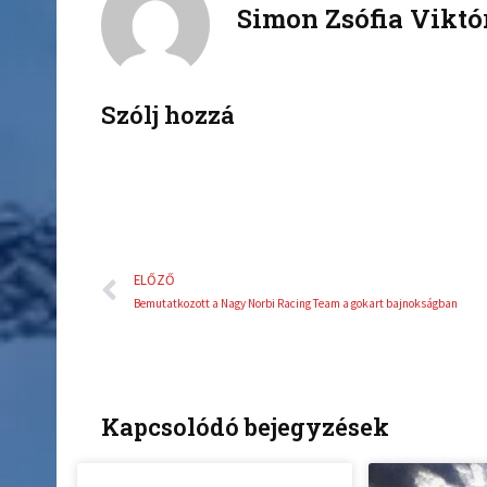
Simon Zsófia Viktó
e
t
b
t
o
e
o
r
k
Szólj hozzá
Előző
ELŐZŐ
Bemutatkozott a Nagy Norbi Racing Team a gokart bajnokságban
Kapcsolódó bejegyzések