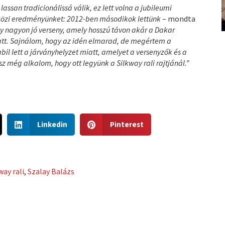
lassan tradicionálissá válik, ez lett volna a jubileumi
etközi eredményünket: 2012-ben másodikok lettünk
– mondta
y nagyon jó verseny, amely hosszú távon akár a Dakar
miatt. Sajnálom, hogy az idén elmarad, de megértem a
bil lett a járványhelyzet miatt, amelyet a versenyzők és a
 még alkalom, hogy ott legyünk a Silkway rali rajtjánál.”
S
S
Linkedin
Pinterest
h
h
a
a
r
r
e
e
way rali
,
Szalay Balázs
o
o
n
n
l
p
i
i
n
n