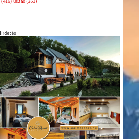
(416)
úszás
(361)
Hirdetés