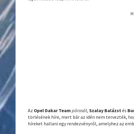
H
Az
Opel Dakar Team
párosát
,
Szalay Balázst
és
Bu
törlésének híre, mert bár az idén nem tervezték, ho
híreket hallani egy rendezvényről, amelyhez az emb