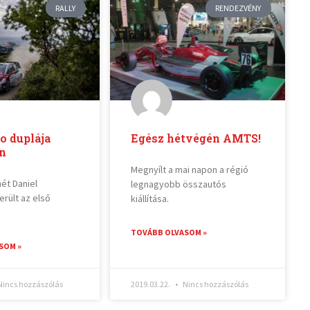
RALLY
RENDEZVÉNY
o duplája
Egész hétvégén AMTS!
án
Megnyílt a mai napon a régió
ét Daniel
legnagyobb összautós
rült az első
kiállítása.
TOVÁBB OLVASOM »
SOM »
incs hozzászólás
2019.03.22.
Nincs hozzászólás