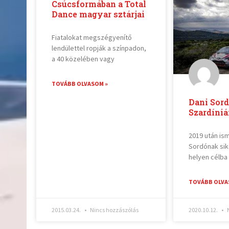
Csúcsformában a Total
Dance magyar sztárjai
Fiatalokat megszégyenítő
lendülettel ropják a színpadon,
a 40 közelében vagy
TOVÁBB OLVASOM »
Dani Sord
Szardíni
2019 után ism
Sordónak sike
helyen célba
TOVÁBB OLVA
2015.03.24.
Nincs hozzászólás
2020.10.12.
N