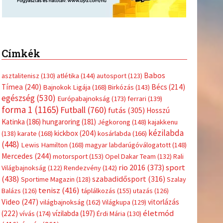
Címkék
Babos
asztalitenisz
(130)
atlétika
(144)
autosport
(123)
Tímea
(240)
Bécs
(214)
Bajnokok Ligája
(168)
Birkózás
(143)
egészség
(530)
Európabajnokság
(173)
ferrari
(139)
forma 1
(1165)
Futball
(760)
futás
(305)
Hosszú
Katinka
(186)
hungaroring
(181)
Jégkorong
(148)
kajakkenu
kézilabda
kickbox
(204)
(138)
karate
(168)
kosárlabda
(166)
(448)
Lewis Hamilton
(168)
magyar labdarúgóválogatott
(148)
Mercedes
(244)
motorsport
(153)
Opel Dakar Team
(132)
Rali
sport
rio 2016
(373)
Világbajnokság
(122)
Rendezvény
(142)
(438)
szabadidősport
(316)
Sportime Magazin
(128)
Szalay
tenisz
(416)
Balázs
(126)
táplálkozás
(155)
utazás
(126)
Video
(247)
vitorlázás
világbajnokság
(162)
Világkupa
(129)
életmód
(222)
vívás
(174)
vízilabda
(197)
Érdi Mária
(130)